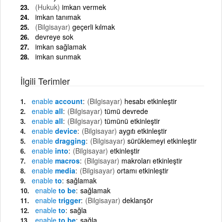
(Hukuk)
imkan vermek
imkan tanımak
(Bilgisayar)
geçerli kılmak
devreye sok
imkan sağlamak
imkan sunmak
İlgili Terimler
enable
account
(Bilgisayar)
hesabı etkinleştir
enable
all
(Bilgisayar)
tümü devrede
enable
all
(Bilgisayar)
tümünü etkinleştir
enable
device
(Bilgisayar)
aygıtı etkinleştir
enable
dragging
(Bilgisayar)
sürüklemeyi etkinleştir
enable
into
(Bilgisayar)
etkinleştir
enable
macros
(Bilgisayar)
makroları etkinleştir
enable
media
(Bilgisayar)
ortamı etkinleştir
enable
to
sağlamak
enable
to be
sağlamak
enable
trigger
(Bilgisayar)
deklanşör
enable
to
sağla
enable
to be
sağla