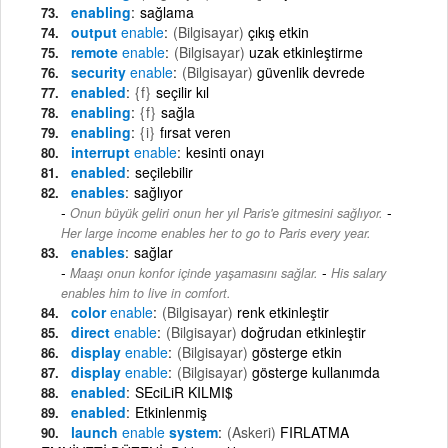
enabling
sağlama
output
enable
(Bilgisayar)
çıkış etkin
remote
enable
(Bilgisayar)
uzak etkinleştirme
security
enable
(Bilgisayar)
güvenlik devrede
enabled
{f}
seçilir kıl
enabling
{f}
sağla
enabling
{i}
fırsat veren
interrupt
enable
kesinti onayı
enabled
seçilebilir
enables
sağlıyor
-
Onun büyük geliri onun her yıl Paris'e gitmesini sağlıyor.
Her large income enables her to go to Paris every year.
enables
sağlar
-
Maaşı onun konfor içinde yaşamasını sağlar.
His salary
enables him to live in comfort.
color
enable
(Bilgisayar)
renk etkinleştir
direct
enable
(Bilgisayar)
doğrudan etkinleştir
display
enable
(Bilgisayar)
gösterge etkin
display
enable
(Bilgisayar)
gösterge kullanımda
enabled
SEciLiR KILMI$
enabled
Etkinlenmiş
launch
enable
system
(Askeri)
FIRLATMA