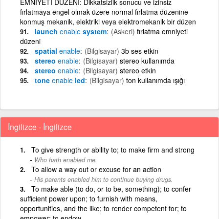
EMNİYETİ DÜZENİ: Dikkatsizlik sonucu ve izinsiz
fırlatmaya engel olmak üzere normal fırlatma düzenine
konmuş mekanik, elektriki veya elektromekanik bir düzen
launch
enable
system
(Askeri)
fırlatma emniyeti
düzeni
spatial
enable
(Bilgisayar)
3b ses etkin
stereo
enable
(Bilgisayar)
stereo kullanımda
stereo
enable
(Bilgisayar)
stereo etkin
tone
enable
led
(Bilgisayar)
ton kullanımda ışığı
İngilizce - İngilizce
To give strength or ability to; to make firm and strong
Who hath enabled me.
To allow a way out or excuse for an action
His parents enabled him to continue buying drugs.
To make able (to do, or to be, something); to confer
sufficient power upon; to furnish with means,
opportunities, and the like; to render competent for; to
empower; to endow