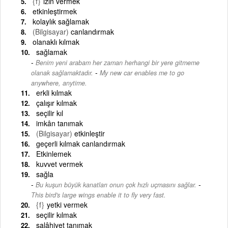
{f}
izin vermek
etkinleştirmek
kolaylık sağlamak
(Bilgisayar)
canlandırmak
olanaklı kılmak
sağlamak
Benim yeni arabam her zaman herhangi bir yere gitmeme
-
olanak sağlamaktadır.
My new car enables me to go
anywhere, anytime.
erkli kılmak
çalışır kılmak
seçilir kıl
imkân tanımak
(Bilgisayar)
etkinleştir
geçerli kılmak canlandırmak
Etkinlemek
kuvvet vermek
sağla
-
Bu kuşun büyük kanatları onun çok hızlı uçmasını sağlar.
This bird's large wings enable it to fly very fast.
{f}
yetki vermek
seçilir kılmak
salâhiyet tanımak