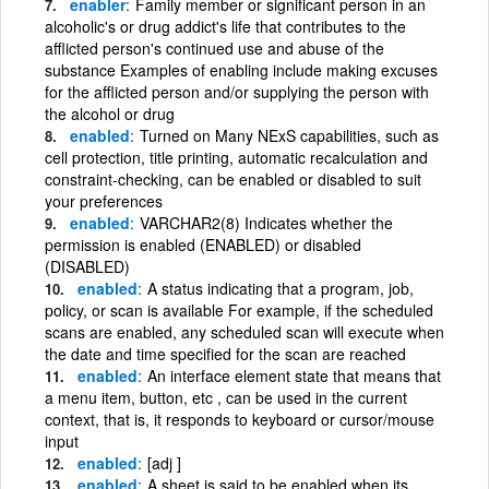
enabler
Family member or significant person in an
alcoholic's or drug addict's life that contributes to the
afflicted person's continued use and abuse of the
substance Examples of enabling include making excuses
for the afflicted person and/or supplying the person with
the alcohol or drug
enabled
Turned on Many NExS capabilities, such as
cell protection, title printing, automatic recalculation and
constraint-checking, can be enabled or disabled to suit
your preferences
enabled
VARCHAR2(8) Indicates whether the
permission is enabled (ENABLED) or disabled
(DISABLED)
enabled
A status indicating that a program, job,
policy, or scan is available For example, if the scheduled
scans are enabled, any scheduled scan will execute when
the date and time specified for the scan are reached
enabled
An interface element state that means that
a menu item, button, etc , can be used in the current
context, that is, it responds to keyboard or cursor/mouse
input
enabled
[adj ]
enabled
A sheet is said to be enabled when its