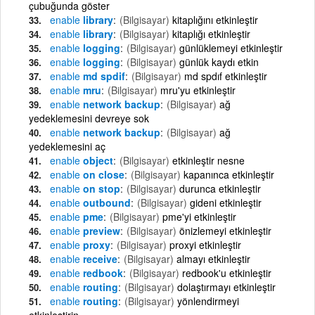
çubuğunda göster
enable
library
(Bilgisayar)
kitaplığını etkinleştir
enable
library
(Bilgisayar)
kitaplığı etkinleştir
enable
logging
(Bilgisayar)
günlüklemeyi etkinleştir
enable
logging
(Bilgisayar)
günlük kaydı etkin
enable
md spdif
(Bilgisayar)
md spdıf etkinleştir
enable
mru
(Bilgisayar)
mru'yu etkinleştir
enable
network backup
(Bilgisayar)
ağ
yedeklemesini devreye sok
enable
network backup
(Bilgisayar)
ağ
yedeklemesini aç
enable
object
(Bilgisayar)
etkinleştir nesne
enable
on close
(Bilgisayar)
kapanınca etkinleştir
enable
on stop
(Bilgisayar)
durunca etkinleştir
enable
outbound
(Bilgisayar)
gideni etkinleştir
enable
pme
(Bilgisayar)
pme'yi etkinleştir
enable
preview
(Bilgisayar)
önizlemeyi etkinleştir
enable
proxy
(Bilgisayar)
proxyi etkinleştir
enable
receive
(Bilgisayar)
almayı etkinleştir
enable
redbook
(Bilgisayar)
redbook'u etkinleştir
enable
routing
(Bilgisayar)
dolaştırmayı etkinleştir
enable
routing
(Bilgisayar)
yönlendirmeyi
etkinleştirin