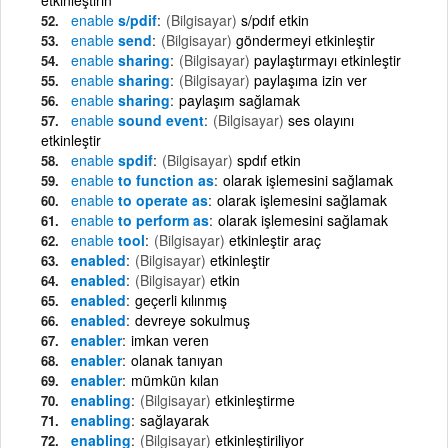
enable
s/pdif
(Bilgisayar)
s/pdıf etkin
enable
send
(Bilgisayar)
göndermeyi etkinleştir
enable
sharing
(Bilgisayar)
paylaştırmayı etkinleştir
enable
sharing
(Bilgisayar)
paylaşıma izin ver
enable
sharing
paylaşım sağlamak
enable
sound event
(Bilgisayar)
ses olayını
etkinleştir
enable
spdif
(Bilgisayar)
spdıf etkin
enable
to function as
olarak işlemesini sağlamak
enable
to operate as
olarak işlemesini sağlamak
enable
to perform as
olarak işlemesini sağlamak
enable
tool
(Bilgisayar)
etkinleştir araç
enabled
(Bilgisayar)
etkinleştir
enabled
(Bilgisayar)
etkin
enabled
geçerli kılınmış
enabled
devreye sokulmuş
enabler
imkan veren
enabler
olanak tanıyan
enabler
mümkün kılan
enabling
(Bilgisayar)
etkinleştirme
enabling
sağlayarak
enabling
(Bilgisayar)
etkinleştiriliyor