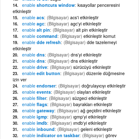
enable
shortcuts window
kısayollar penceresini
etkinleştir
enable
acs
(Bilgisayar)
acs'i etkinleştir
enable
agc
(Bilgisayar)
agc'yi etkinleştir
enable
alt pin
(Bilgisayar)
alt pin etkinleştir
enable
command
(Bilgisayar)
etkinleştir komut
enable
dde refresh
(Bilgisayar)
dde tazelemeyi
etkinleştir
enable
dns
(Bilgisayar)
dns'yi etkinleştir
enable
dns
(Bilgisayar)
dns etkinleştir
enable
drive
(Bilgisayar)
sürücüyü etkinleştir
enable
edit button
(Bilgisayar)
düzenle düğmesine
izin ver
enable
endorser
(Bilgisayar)
doğrulayıcıyı etkinleştir
enable
events
(Bilgisayar)
olayları etkinleştir
enable
filter
(Bilgisayar)
süzgeci etkinleştir
enable
flags
(Bilgisayar)
bayrakları etkinleştir
enable
gateway
(Bilgisayar)
ağ geçidini etkinleştir
enable
igmp
(Bilgisayar)
ıgmp'yi etkinleştir
enable
imdb
(Bilgisayar)
ımdb'yi etkinleştir
enable
inbound
(Bilgisayar)
geleni etkinleştir
enable
indicator on taskbar
(Bilgisayar)
görev