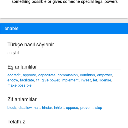
something possible or gives someone special legal powers
enable
Türkçe nasıl söylenir
eneybıl
Eş anlamlılar
accredit
,
approve
,
capacitate
,
commission
,
condition
,
empower
,
endow
,
facilitate
,
fit
,
give power
,
implement
,
invest
,
let
,
license
,
make possible
Zıt anlamlılar
block
,
disallow
,
halt
,
hinder
,
inhibit
,
oppose
,
prevent
,
stop
Telaffuz