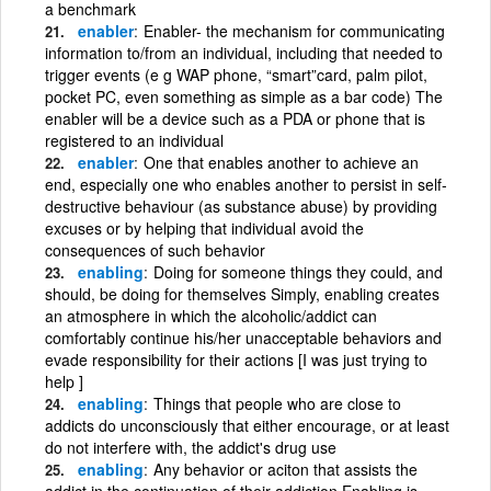
a benchmark
enabler
Enabler- the mechanism for communicating
information to/from an individual, including that needed to
trigger events (e g WAP phone, “smart”card, palm pilot,
pocket PC, even something as simple as a bar code) The
enabler will be a device such as a PDA or phone that is
registered to an individual
enabler
One that enables another to achieve an
end, especially one who enables another to persist in self-
destructive behaviour (as substance abuse) by providing
excuses or by helping that individual avoid the
consequences of such behavior
enabling
Doing for someone things they could, and
should, be doing for themselves Simply, enabling creates
an atmosphere in which the alcoholic/addict can
comfortably continue his/her unacceptable behaviors and
evade responsibility for their actions [I was just trying to
help ]
enabling
Things that people who are close to
addicts do unconsciously that either encourage, or at least
do not interfere with, the addict's drug use
enabling
Any behavior or aciton that assists the
addict in the continuation of their addiction Enabling is