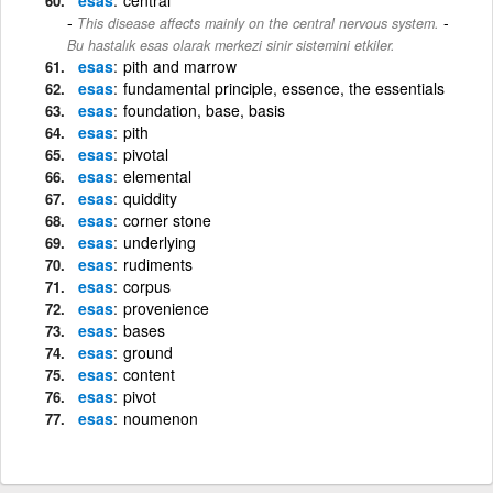
-
This disease affects mainly on the central nervous system.
Bu hastalık esas olarak merkezi sinir sistemini etkiler.
esas
pith and marrow
esas
fundamental principle, essence, the essentials
esas
foundation, base, basis
esas
pith
esas
pivotal
esas
elemental
esas
quiddity
esas
corner stone
esas
underlying
esas
rudiments
esas
corpus
esas
provenience
esas
bases
esas
ground
esas
content
esas
pivot
esas
noumenon