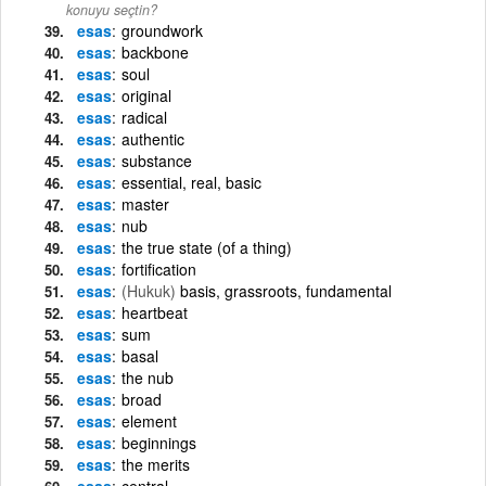
konuyu seçtin?
esas
groundwork
esas
backbone
esas
soul
esas
original
esas
radical
esas
authentic
esas
substance
esas
essential, real, basic
esas
master
esas
nub
esas
the true state (of a thing)
esas
fortification
esas
(Hukuk)
basis, grassroots, fundamental
esas
heartbeat
esas
sum
esas
basal
esas
the nub
esas
broad
esas
element
esas
beginnings
esas
the merits
esas
central