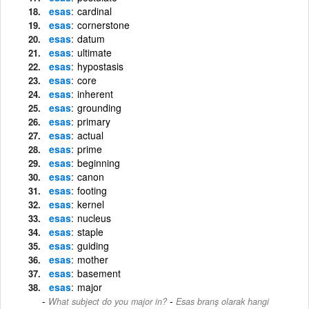
esas
cardinal
esas
cornerstone
esas
datum
esas
ultimate
esas
hypostasis
esas
core
esas
inherent
esas
grounding
esas
primary
esas
actual
esas
prime
esas
beginning
esas
canon
esas
footing
esas
kernel
esas
nucleus
esas
staple
esas
guiding
esas
mother
esas
basement
esas
major
-
What subject do you major in?
Esas branş olarak hangi