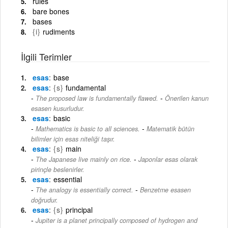
rules
bare bones
bases
{i}
rudiments
İlgili Terimler
esas
base
esas
{s}
fundamental
-
The proposed law is fundamentally flawed.
Önerilen kanun
esasen kusurludur.
esas
basic
-
Mathematics is basic to all sciences.
Matematik bütün
bilimler için esas niteliği taşır.
esas
{s}
main
-
The Japanese live mainly on rice.
Japonlar esas olarak
pirinçle beslenirler.
esas
essential
-
The analogy is essentially correct.
Benzetme esasen
doğrudur.
esas
{s}
principal
Jupiter is a planet principally composed of hydrogen and