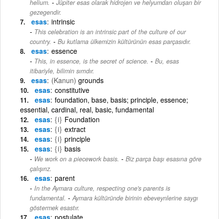
-
helium.
Jüpiter esas olarak hidrojen ve helyumdan oluşan bir
gezegendir.
esas
intrinsic
This celebration is an intrinsic part of the culture of our
-
country.
Bu kutlama ülkemizin kültürünün esas parçasıdır.
esas
essence
-
This, in essence, is the secret of science.
Bu, esas
itibariyle, bilimin sırrıdır.
esas
(Kanun)
grounds
esas
constitutive
esas
foundation, base, basis; principle, essence;
essential, cardinal, real, basic, fundamental
esas
{i}
Foundation
esas
{i}
extract
esas
{i}
principle
esas
{i}
basis
-
We work on a piecework basis.
Biz parça başı esasına göre
çalışırız.
esas
parent
In the Aymara culture, respecting one's parents is
-
fundamental.
Aymara kültüründe birinin ebeveynlerine saygı
göstermek esastır.
esas
postulate