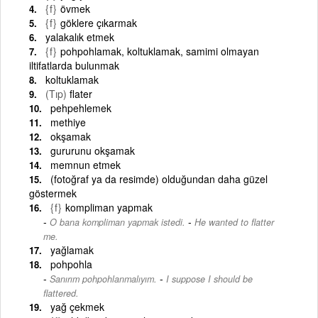
{f}
övmek
{f}
göklere çıkarmak
yalakalık etmek
{f}
pohpohlamak, koltuklamak, samimi olmayan
iltifatlarda bulunmak
koltuklamak
(Tıp)
flater
pehpehlemek
methiye
okşamak
gururunu okşamak
memnun etmek
(fotoğraf ya da resimde) olduğundan daha güzel
göstermek
{f}
kompliman yapmak
-
O bana kompliman yapmak istedi.
He wanted to flatter
me.
yağlamak
pohpohla
-
Sanırım pohpohlanmalıyım.
I suppose I should be
flattered.
yağ çekmek