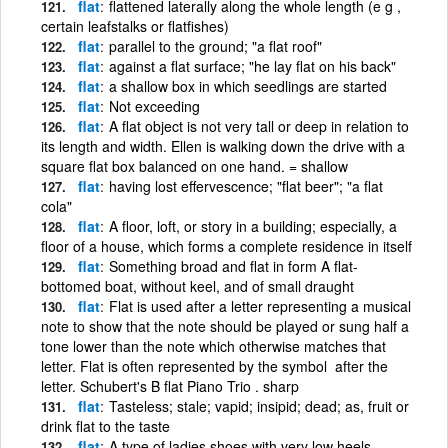
flat
flattened laterally along the whole length (e g ,
certain leafstalks or flatfishes)
flat
parallel to the ground; "a flat roof"
flat
against a flat surface; "he lay flat on his back"
flat
a shallow box in which seedlings are started
flat
Not exceeding
flat
A flat object is not very tall or deep in relation to
its length and width. Ellen is walking down the drive with a
square flat box balanced on one hand. = shallow
flat
having lost effervescence; "flat beer"; "a flat
cola"
flat
A floor, loft, or story in a building; especially, a
floor of a house, which forms a complete residence in itself
flat
Something broad and flat in form A flat-
bottomed boat, without keel, and of small draught
flat
Flat is used after a letter representing a musical
note to show that the note should be played or sung half a
tone lower than the note which otherwise matches that
letter. Flat is often represented by the symbol  after the
letter. Schubert's B flat Piano Trio . sharp
flat
Tasteless; stale; vapid; insipid; dead; as, fruit or
drink flat to the taste
flat
A type of ladies shoes with very low heels