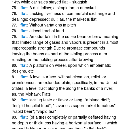
14% while car sales stayed flat = sluggish
flat
A dull fellow; a simpleton; a numskull
flat
Lacking liveliness of commercial exchange and
dealings; depressed; dull; as, the market is flat
flat
Without variations in pitch
flat
a level tract of land
flat
An odor taint in the coffee bean or brew meaning
that limited range of gases and vapors is present in almost
imperceptible strength Due to aromatic compounds
leaving the beans as part of the staling process after
roasting or the holding process after brewing
flat
A platform on wheel, upon which emblematic
designs, etc
flat
A level surface, without elevation, relief, or
prominences; an extended plain; specifically, in the United
States, a level tract along the along the banks of a river;
as, the Mohawk Flats
flat
lacking taste or flavor or tang; "a bland diet";
"insipid hospital food"; "flavorless supermarket tomatoes";
"vapid beer"; "vapid tea"
flat
(of a tire) completely or partially deflated having
no depth or thickness having a horizontal surface in which
no part is higher or lower than another; "a flat desk";