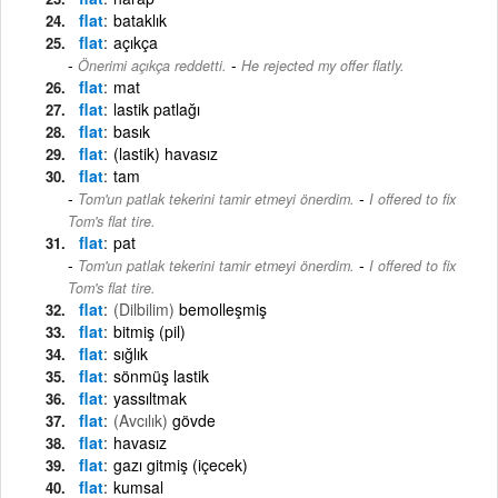
flat
bataklık
flat
açıkça
-
Önerimi açıkça reddetti.
He rejected my offer flatly.
flat
mat
flat
lastik patlağı
flat
basık
flat
(lastik) havasız
flat
tam
-
Tom'un patlak tekerini tamir etmeyi önerdim.
I offered to fix
Tom's flat tire.
flat
pat
-
Tom'un patlak tekerini tamir etmeyi önerdim.
I offered to fix
Tom's flat tire.
flat
(Dilbilim)
bemolleşmiş
flat
bitmiş (pil)
flat
sığlık
flat
sönmüş lastik
flat
yassıltmak
flat
(Avcılık)
gövde
flat
havasız
flat
gazı gitmiş (içecek)
flat
kumsal