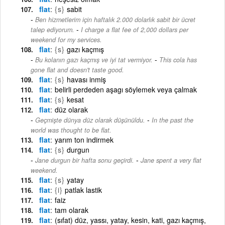
flat
{s}
sabit
Ben hizmetlerim için haftalık 2.000 dolarlık sabit bir ücret
-
talep ediyorum.
I charge a flat fee of 2,000 dollars per
weekend for my services.
flat
{s}
gazı kaçmış
-
Bu kolanın gazı kaçmış ve iyi tat vermiyor.
This cola has
gone flat and doesn't taste good.
flat
{s}
havası inmiş
flat
belirli perdeden aşagı söylemek veya çalmak
flat
{s}
kesat
flat
düz olarak
-
Geçmişte dünya düz olarak düşünüldu.
In the past the
world was thought to be flat.
flat
yarım ton indirmek
flat
{s}
durgun
-
Jane durgun bir hafta sonu geçirdi.
Jane spent a very flat
weekend.
flat
{s}
yatay
flat
{i}
patlak lastik
flat
faiz
flat
tam olarak
flat
(sıfat) düz, yassı, yatay, kesin, kati, gazı kaçmış,