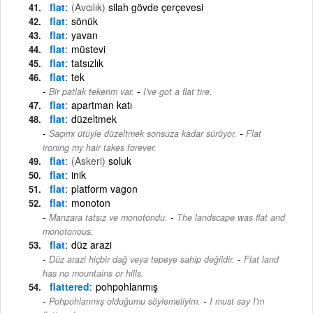
flat
(Avcılık)
silah gövde çerçevesi
flat
sönük
flat
yavan
flat
müstevi
flat
tatsızlık
flat
tek
-
Bir patlak tekerim var.
I've got a flat tire.
flat
apartman katı
flat
düzeltmek
-
Saçımı ütüyle düzeltmek sonsuza kadar sürüyor.
Flat
ironing my hair takes forever.
flat
(Askeri)
soluk
flat
inik
flat
platform vagon
flat
monoton
-
Manzara tatsız ve monotondu.
The landscape was flat and
monotonous.
flat
düz arazi
-
Düz arazi hiçbir dağ veya tepeye sahip değildir.
Flat land
has no mountains or hills.
flattered
pohpohlanmış
-
Pohpohlanmış olduğumu söylemeliyim.
I must say I'm