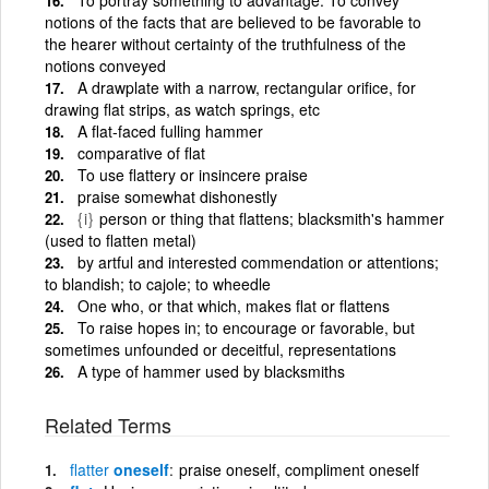
notions of the facts that are believed to be favorable to
the hearer without certainty of the truthfulness of the
notions conveyed
A drawplate with a narrow, rectangular orifice, for
drawing flat strips, as watch springs, etc
A flat-faced fulling hammer
comparative of flat
To use flattery or insincere praise
praise somewhat dishonestly
{i}
person or thing that flattens; blacksmith's hammer
(used to flatten metal)
by artful and interested commendation or attentions;
to blandish; to cajole; to wheedle
One who, or that which, makes flat or flattens
To raise hopes in; to encourage or favorable, but
sometimes unfounded or deceitful, representations
A type of hammer used by blacksmiths
Related Terms
flatter
oneself
praise oneself, compliment oneself