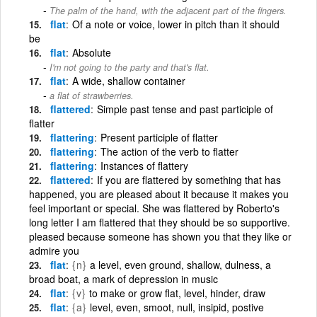
The palm of the hand, with the adjacent part of the fingers.
flat
Of a note or voice, lower in pitch than it should
be
flat
Absolute
I'm not going to the party and that's flat.
flat
A wide, shallow container
a flat of strawberries.
flattered
Simple past tense and past participle of
flatter
flattering
Present participle of flatter
flattering
The action of the verb to flatter
flattering
Instances of flattery
flattered
If you are flattered by something that has
happened, you are pleased about it because it makes you
feel important or special. She was flattered by Roberto's
long letter I am flattered that they should be so supportive.
pleased because someone has shown you that they like or
admire you
flat
{n}
a level, even ground, shallow, dulness, a
broad boat, a mark of depression in music
flat
{v}
to make or grow flat, level, hinder, draw
flat
{a}
level, even, smoot, null, insipid, postive