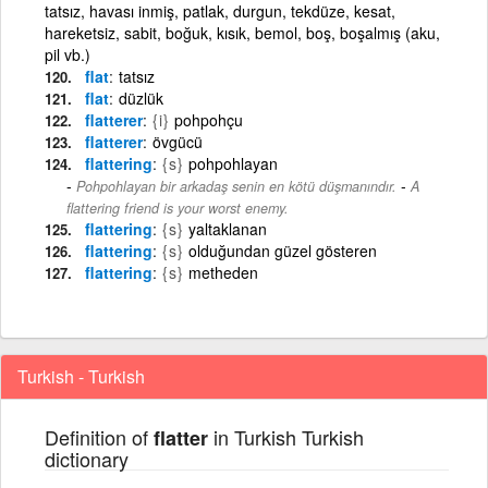
tatsız, havası inmiş, patlak, durgun, tekdüze, kesat,
hareketsiz, sabit, boğuk, kısık, bemol, boş, boşalmış (aku,
pil vb.)
flat
tatsız
flat
düzlük
flatterer
{i}
pohpohçu
flatterer
övgücü
flattering
{s}
pohpohlayan
-
Pohpohlayan bir arkadaş senin en kötü düşmanındır.
A
flattering friend is your worst enemy.
flattering
{s}
yaltaklanan
flattering
{s}
olduğundan güzel gösteren
flattering
{s}
metheden
Turkish - Turkish
Definition of
in Turkish Turkish
flatter
dictionary