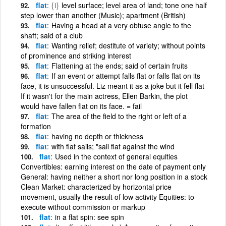
flat
{i}
level surface; level area of land; tone one half
step lower than another (Music); apartment (British)
flat
Having a head at a very obtuse angle to the
shaft; said of a club
flat
Wanting relief; destitute of variety; without points
of prominence and striking interest
flat
Flattening at the ends; said of certain fruits
flat
If an event or attempt falls flat or falls flat on its
face, it is unsuccessful. Liz meant it as a joke but it fell flat
If it wasn't for the main actress, Ellen Barkin, the plot
would have fallen flat on its face. = fail
flat
The area of the field to the right or left of a
formation
flat
having no depth or thickness
flat
with flat sails; "sail flat against the wind
flat
Used in the context of general equities
Convertibles: earning interest on the date of payment only
General: having neither a short nor long position in a stock
Clean Market: characterized by horizontal price
movement, usually the result of low activity Equities: to
execute without commission or markup
flat
in a flat spin: see spin