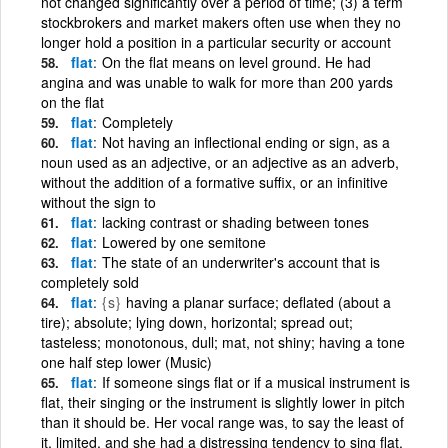
not changed significantly over a period of time; (3) a term
stockbrokers and market makers often use when they no
longer hold a position in a particular security or account
flat
On the flat means on level ground. He had
angina and was unable to walk for more than 200 yards
on the flat
flat
Completely
flat
Not having an inflectional ending or sign, as a
noun used as an adjective, or an adjective as an adverb,
without the addition of a formative suffix, or an infinitive
without the sign to
flat
lacking contrast or shading between tones
flat
Lowered by one semitone
flat
The state of an underwriter's account that is
completely sold
flat
{s}
having a planar surface; deflated (about a
tire); absolute; lying down, horizontal; spread out;
tasteless; monotonous, dull; mat, not shiny; having a tone
one half step lower (Music)
flat
If someone sings flat or if a musical instrument is
flat, their singing or the instrument is slightly lower in pitch
than it should be. Her vocal range was, to say the least of
it, limited, and she had a distressing tendency to sing flat.