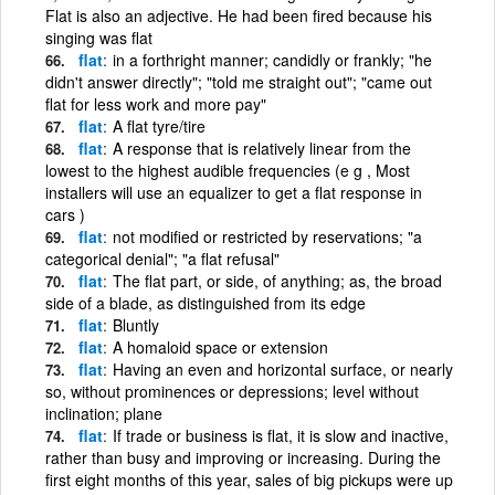
Flat is also an adjective. He had been fired because his
singing was flat
flat
in a forthright manner; candidly or frankly; "he
didn't answer directly"; "told me straight out"; "came out
flat for less work and more pay"
flat
A flat tyre/tire
flat
A response that is relatively linear from the
lowest to the highest audible frequencies (e g , Most
installers will use an equalizer to get a flat response in
cars )
flat
not modified or restricted by reservations; "a
categorical denial"; "a flat refusal"
flat
The flat part, or side, of anything; as, the broad
side of a blade, as distinguished from its edge
flat
Bluntly
flat
A homaloid space or extension
flat
Having an even and horizontal surface, or nearly
so, without prominences or depressions; level without
inclination; plane
flat
If trade or business is flat, it is slow and inactive,
rather than busy and improving or increasing. During the
first eight months of this year, sales of big pickups were up