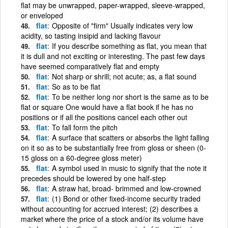
flat may be unwrapped, paper-wrapped, sleeve-wrapped,
or enveloped
flat
Opposite of "firm" Usually indicates very low
acidity, so tasting insipid and lacking flavour
flat
If you describe something as flat, you mean that
it is dull and not exciting or interesting. The past few days
have seemed comparatively flat and empty
flat
Not sharp or shrill; not acute; as, a flat sound
flat
So as to be flat
flat
To be neither long nor short is the same as to be
flat or square One would have a flat book if he has no
positions or if all the positions cancel each other out
flat
To fall form the pitch
flat
A surface that scatters or absorbs the light falling
on it so as to be substantially free from gloss or sheen (0-
15 gloss on a 60-degree gloss meter)
flat
A symbol used in music to signify that the note it
precedes should be lowered by one half-step
flat
A straw hat, broad- brimmed and low-crowned
flat
(1) Bond or other fixed-income security traded
without accounting for accrued interest; (2) describes a
market where the price of a stock and/or its volume have