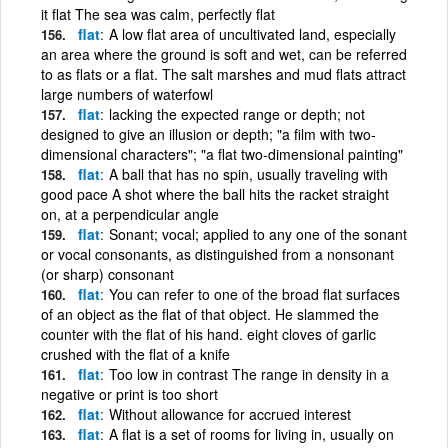
it flat The sea was calm, perfectly flat
flat
A low flat area of uncultivated land, especially
an area where the ground is soft and wet, can be referred
to as flats or a flat. The salt marshes and mud flats attract
large numbers of waterfowl
flat
lacking the expected range or depth; not
designed to give an illusion or depth; "a film with two-
dimensional characters"; "a flat two-dimensional painting"
flat
A ball that has no spin, usually traveling with
good pace A shot where the ball hits the racket straight
on, at a perpendicular angle
flat
Sonant; vocal; applied to any one of the sonant
or vocal consonants, as distinguished from a nonsonant
(or sharp) consonant
flat
You can refer to one of the broad flat surfaces
of an object as the flat of that object. He slammed the
counter with the flat of his hand. eight cloves of garlic
crushed with the flat of a knife
flat
Too low in contrast The range in density in a
negative or print is too short
flat
Without allowance for accrued interest
flat
A flat is a set of rooms for living in, usually on