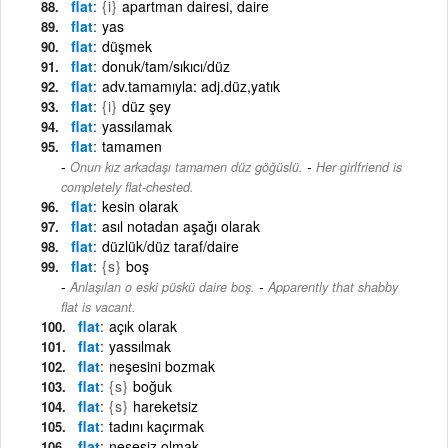
flat
{i}
apartman dairesi, daire
flat
yas
flat
düşmek
flat
donuk/tam/sıkıcı/düz
flat
adv.tamamıyla: adj.düz,yatık
flat
{i}
düz şey
flat
yassılamak
flat
tamamen
-
Onun kız arkadaşı tamamen düz göğüslü.
Her girlfriend is
completely flat-chested.
flat
kesin olarak
flat
asıl notadan aşağı olarak
flat
düzlük/düz taraf/daire
flat
{s}
boş
-
Anlaşılan o eski püskü daire boş.
Apparently that shabby
flat is vacant.
flat
açık olarak
flat
yassılmak
flat
neşesini bozmak
flat
{s}
boğuk
flat
{s}
hareketsiz
flat
tadını kaçırmak
flat
neşesiz olmak