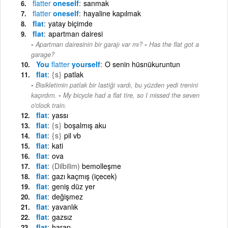
flatter
oneself
sanmak
flatter
oneself
hayaline kapılmak
flat
yatay biçimde
flat
apartman dairesi
-
Apartman dairesinin bir garajı var mı?
Has the flat got a
garage?
You
flatter
yourself
O senin hüsnükuruntun
flat
{s}
patlak
Bisikletimin patlak bir lastiği vardı, bu yüzden yedi trenini
-
kaçırdım.
My bicycle had a flat tire, so I missed the seven
o'clock train.
flat
yassı
flat
{s}
boşalmış aku
flat
{s}
pil vb
flat
kati
flat
ova
flat
(Dilbilim)
bemolleşme
flat
gazı kaçmış (içecek)
flat
geniş düz yer
flat
değişmez
flat
yavanlık
flat
gazsız
flat
harap