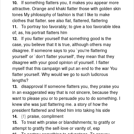
If something flatters you, it makes you appear more
attractive. Orange and khaki flatter those with golden skin
tones My philosophy of fashion is that I like to make
clothes that flatter. see also flat, flattered, flattering
To portray too favorably; to give a too favorable idea
of; as, his portrait flatters him
If you flatter yourself that something good is the
case, you believe that it is true, although others may
disagree. If someone says to you `you're flattering
yourself' or `don't flatter yourself', they mean that they
disagree with your good opinion of yourself. I flatter
myself that this campaign will put an end to the war You
flatter yourself. Why would we go to such ludicrous
lengths?
disapproval If someone flatters you, they praise you
in an exaggerated way that is not sincere, because they
want to please you or to persuade you to do something. I
knew she was just flattering me. a story of how the
president flattered and feted him into taking his side
{f}
praise, compliment
To treat with praise or blandishments; to gratify or
attempt to gratify the self-love or vanity of, esp
To portray something to advantage. To convey