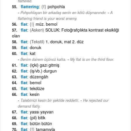
flattered.
flattering
{f}
pohpohla
-
Pohpohlayan bir arkadaş senin en kötü düşmanındır.
A
flattering friend is your worst enemy.
flat
{i}
müz. bemol
flat
(Askeri)
SOLUK: Fotoğrafçılıkta kontrast eksikliği
olan
flat
(Tekstil)
1. donuk, mat 2. düz
flat
donuk
flat
kat
-
Benim dairem üçüncü katta.
My flat is on the third floor.
flat
(içki) gazı gitmiş
flat
(iş/vb.) durgun
flat
düzengâh
flat
bemol
flat
tekdüze
flat
kesin
-
Talebimizi kesin bir şekilde reddetti.
He rejected our
demand flatly.
flat
yassı yayvan
flat
(pil) bitik
flat
bütün bütün
flat
{f}
tamamıyla