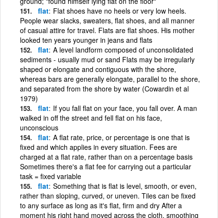
ground; "found himself lying flat on the floor"
flat
Flat shoes have no heels or very low heels.
People wear slacks, sweaters, flat shoes, and all manner
of casual attire for travel. Flats are flat shoes. His mother
looked ten years younger in jeans and flats
flat
A level landform composed of unconsolidated
sediments - usually mud or sand Flats may be irregularly
shaped or elongate and contiguous with the shore,
whereas bars are generally elongate, parallel to the shore,
and separated from the shore by water (Cowardin et al
1979)
flat
If you fall flat on your face, you fall over. A man
walked in off the street and fell flat on his face,
unconscious
flat
A flat rate, price, or percentage is one that is
fixed and which applies in every situation. Fees are
charged at a flat rate, rather than on a percentage basis
Sometimes there's a flat fee for carrying out a particular
task = fixed variable
flat
Something that is flat is level, smooth, or even,
rather than sloping, curved, or uneven. Tiles can be fixed
to any surface as long as it's flat, firm and dry After a
moment his right hand moved across the cloth, smoothing