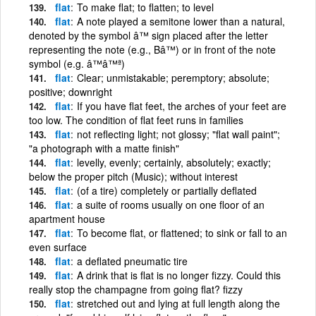
flat
To make flat; to flatten; to level
flat
A note played a semitone lower than a natural,
denoted by the symbol â™­ sign placed after the letter
representing the note (e.g., Bâ™­) or in front of the note
symbol (e.g. â™­â™ª)
flat
Clear; unmistakable; peremptory; absolute;
positive; downright
flat
If you have flat feet, the arches of your feet are
too low. The condition of flat feet runs in families
flat
not reflecting light; not glossy; "flat wall paint";
"a photograph with a matte finish"
flat
levelly, evenly; certainly, absolutely; exactly;
below the proper pitch (Music); without interest
flat
(of a tire) completely or partially deflated
flat
a suite of rooms usually on one floor of an
apartment house
flat
To become flat, or flattened; to sink or fall to an
even surface
flat
a deflated pneumatic tire
flat
A drink that is flat is no longer fizzy. Could this
really stop the champagne from going flat? fizzy
flat
stretched out and lying at full length along the