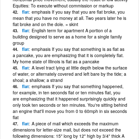
Equities: To execute without commission or markup
flat
emphasis If you say that you are flat broke, you
mean that you have no money at all. Two years later he is
flat broke and on the dole. = skint
flat
English term for apartment A portion of a
building designed to serve as a home for a single family
group
flat
emphasis If you say that something is as flat as
a pancake, you are emphasizing that it is completely flat.
My home state of Illinois is flat as a pancake
flat
A level tract lying at little depth below the surface
of water, or alternately covered and left bare by the tide; a
shoal; a shallow; a strand
flat
emphasis If you say that something happened,
for example, in ten seconds flat or ten minutes flat, you
are emphasizing that it happened surprisingly quickly and
only took ten seconds or ten minutes. You're sitting behind
an engine that'll move you from 0 to 60mph in six seconds
flat
flat
A piece of mail which exceeds the maximum
dimensions for letter-size mail, but does not exceed the
following dimensions: 15" long by 12" high by 3/4" thick A