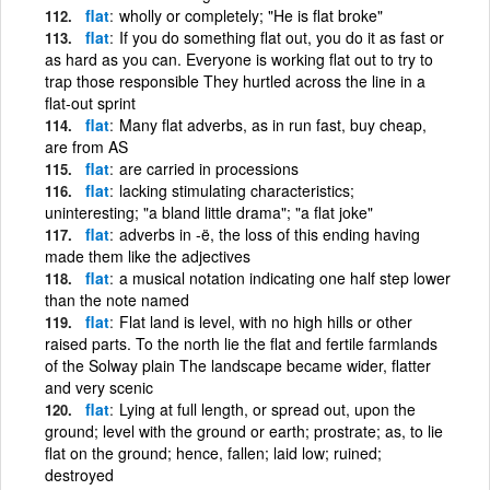
flat
wholly or completely; "He is flat broke"
flat
If you do something flat out, you do it as fast or
as hard as you can. Everyone is working flat out to try to
trap those responsible They hurtled across the line in a
flat-out sprint
flat
Many flat adverbs, as in run fast, buy cheap,
are from AS
flat
are carried in processions
flat
lacking stimulating characteristics;
uninteresting; "a bland little drama"; "a flat joke"
flat
adverbs in -ë, the loss of this ending having
made them like the adjectives
flat
a musical notation indicating one half step lower
than the note named
flat
Flat land is level, with no high hills or other
raised parts. To the north lie the flat and fertile farmlands
of the Solway plain The landscape became wider, flatter
and very scenic
flat
Lying at full length, or spread out, upon the
ground; level with the ground or earth; prostrate; as, to lie
flat on the ground; hence, fallen; laid low; ruined;
destroyed