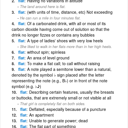
flat
Having no variations in altitude
The land around here is flat.
flat
(with units of time, distance, etc) Not exceeding
He can run a mile in four minutes flat.
flat
Of a carbonated drink, with all or most of its
carbon dioxide having come out of solution so that the
drink no longer fizzes or contains any bubbles
flat
A type of ladies' shoes with very low heels
She liked to walk in her flats more than in her high heels.
flat
without spin; spinless
flat
An area of level ground
flat
To make a flat call; to call without raising
flat
A note played a semitone lower than a natural,
denoted by the symbol ♭ sign placed after the letter
representing the note (e.g., B♭) or in front of the note
symbol (e.g. ♭♪)
flat
Describing certain features, usually the breasts
or buttocks, that are extremely small or not visible at all
That girl is completely flat on both sides.
flat
Deflated, especially because of a puncture
flat
An apartment
flat
Unable to generate power; dead
flat
The flat part of something