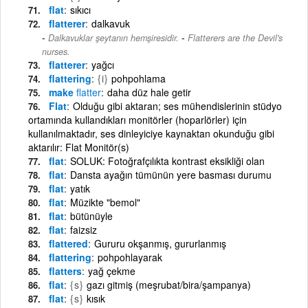
flat
sıkıcı
flatterer
dalkavuk
-
Dalkavuklar şeytanın hemşiresidir.
Flatterers are the Devil's
nurses.
flatterer
yağcı
flattering
{i}
pohpohlama
make
flatter
daha düz hale getir
Flat
Olduğu gibi aktaran; ses mühendislerinin stüdyo
ortamında kullandıkları monitörler (hoparlörler) için
kullanılmaktadır, ses dinleyiciye kaynaktan okunduğu gibi
aktarılır: Flat Monitör(s)
flat
SOLUK: Fotoğrafçılıkta kontrast eksikliği olan
flat
Dansta ayağın tümünün yere basması durumu
flat
yatık
flat
Müzikte "bemol"
flat
bütünüyle
flat
faizsiz
flattered
Gururu okşanmış, gururlanmış
flattering
pohpohlayarak
flatters
yağ çekme
flat
{s}
gazı gitmiş (meşrubat/bira/şampanya)
flat
{s}
kısık