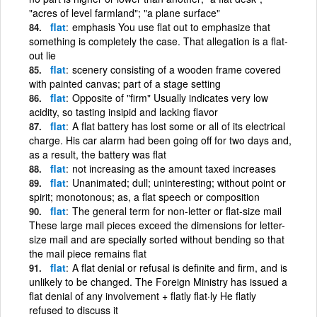
"acres of level farmland"; "a plane surface"
flat
emphasis You use flat out to emphasize that
something is completely the case. That allegation is a flat-
out lie
flat
scenery consisting of a wooden frame covered
with painted canvas; part of a stage setting
flat
Opposite of "firm" Usually indicates very low
acidity, so tasting insipid and lacking flavor
flat
A flat battery has lost some or all of its electrical
charge. His car alarm had been going off for two days and,
as a result, the battery was flat
flat
not increasing as the amount taxed increases
flat
Unanimated; dull; uninteresting; without point or
spirit; monotonous; as, a flat speech or composition
flat
The general term for non-letter or flat-size mail
These large mail pieces exceed the dimensions for letter-
size mail and are specially sorted without bending so that
the mail piece remains flat
flat
A flat denial or refusal is definite and firm, and is
unlikely to be changed. The Foreign Ministry has issued a
flat denial of any involvement + flatly flat·ly He flatly
refused to discuss it