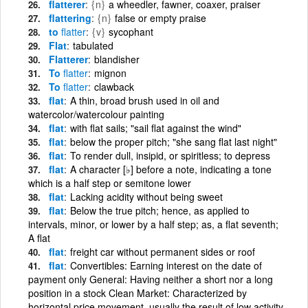
flatterer
{n}
a wheedler, fawner, coaxer, praiser
flattering
{n}
false or empty praise
to
flatter
{v}
sycophant
Flat
tabulated
Flatterer
blandisher
To
flatter
mignon
To
flatter
clawback
flat
A thin, broad brush used in oil and
watercolor/watercolour painting
flat
with flat sails; "sail flat against the wind"
flat
below the proper pitch; "she sang flat last night"
flat
To render dull, insipid, or spiritless; to depress
flat
A character [♭] before a note, indicating a tone
which is a half step or semitone lower
flat
Lacking acidity without being sweet
flat
Below the true pitch; hence, as applied to
intervals, minor, or lower by a half step; as, a flat seventh;
A flat
flat
freight car without permanent sides or roof
flat
Convertibles: Earning interest on the date of
payment only General: Having neither a short nor a long
position in a stock Clean Market: Characterized by
horizontal price movement, usually the result of low activity