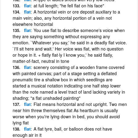
flat
at full length; "he fell flat on his face"
flat
A horizontal vein or ore deposit auxiliary to a
main vein; also, any horizontal portion of a vein not
elsewhere horizontal
flat
You use flat to describe someone's voice when
they are saying something without expressing any
emotion. `Whatever you say,' he said in a deadly flat voice.
`I'll sit here and wait.' Her voice was flat, with no question
or hope in it. + flatly flat·ly I know you,' he said flatly,
matter-of-fact, neutral in tone
flat
scenery consisting of a wooden frame covered
with painted canvas; part of a stage setting a deflated
pneumatic tire a shallow box in which seedlings are
started a musical notation indicating one half step lower
than the note named a level tract of land lacking variety in
shading; "a flat unshaded painting"
flat
Flat means horizontal and not upright. Two men
near him threw themselves flat As heartburn is usually
worse when you're lying down in bed, you should avoid
lying flat
flat
A flat tyre, ball, or balloon does not have
enough air in it