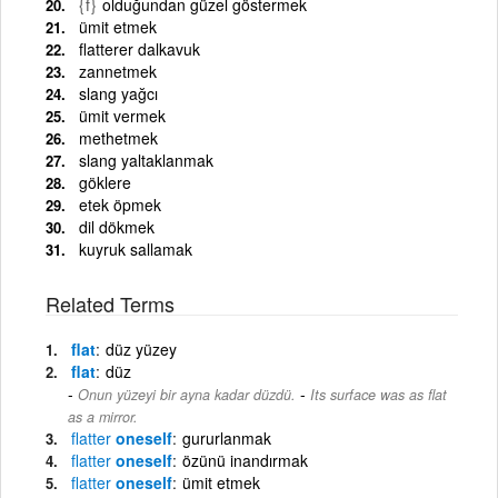
{f}
olduğundan güzel göstermek
ümit etmek
flatterer dalkavuk
zannetmek
slang yağcı
ümit vermek
methetmek
slang yaltaklanmak
göklere
etek öpmek
dil dökmek
kuyruk sallamak
Related Terms
flat
düz yüzey
flat
düz
-
Onun yüzeyi bir ayna kadar düzdü.
Its surface was as flat
as a mirror.
flatter
oneself
gururlanmak
flatter
oneself
özünü inandırmak
flatter
oneself
ümit etmek