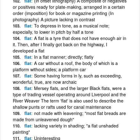
flat
(in offset lithography) A composite of negatives
or positives ready for plate-making, arranged in a certain
order (imposition) for book or magazine printing (In
photography) A picture lacking in contrast
flat
To depress in tone, as a musical note;
especially, to lower in pitch by half a tone
flat
A flat is a tyre that does not have enough air in
it. Then, after I finally got back on the highway, I
developed a flat
flat
In a flat manner; directly; flatly
flat
A car without a roof, the body of which is a
platform without sides; a platform car
flat
Some having forms in ly, such as exceeding,
wonderful, true, are now archaic
flat
Mersey flats, and the larger Black flats, were a
type of trading vessel operating around Liverpool and the
River Weaver The term 'flat' is also used to describe the
shallow punts or rafts used for canal maintenance
flat
not made with leavening; "most flat breads are
made from unleavened dough"
flat
lacking variety in shading; "a flat unshaded
painting"
flat
Uninteresting