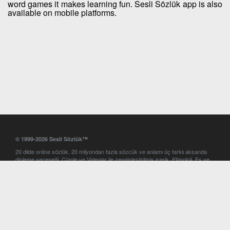
word games it makes learning fun. Sesli Sözlük app is also
available on mobile platforms.
© 1999-2026 Sesli Sözlük™
20 dilde online sözlük. 20 milyondan fazla sözcük ve anlamı üç farklı aksanda
dinleme seçeneği. Cümle ve Videolar ile zenginleştirilmiş içerik. Etimoloji, Eş ve
Zıt anlamlar, kelime okunuşları ve günün kelimesi. Yazım Türkçeleştirici ile hatalı
Türkçe metinleri düzeltme. iOS, Android ve Windows mobil platformlarda online
ve offline sözlük programları. Sesli Sözlük garantisinde Profesyonel çeviri
hizmetleri. İngilizce kelime haznenizi arttıracak kelime oyunları. Ayarlar
bölümünü kullarak çevirisini görmek istediğiniz sözlükleri seçme ve aynı
zamanda sözlüklerin gösterim sırasını ayarlama imkanı. Kelimelerin
seslendirilişini otomatik dinlemek için ayarlardan isteğiniz aksanı seçebilirsiniz.