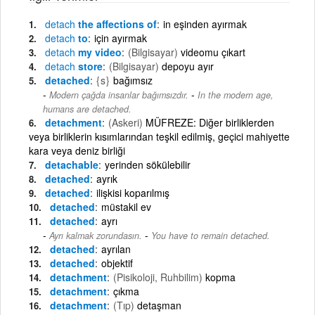
detach
the affections of
in eşinden ayırmak
detach
to
için ayırmak
detach
my video
(Bilgisayar)
videomu çıkart
detach
store
(Bilgisayar)
depoyu ayır
detached
{s}
bağımsız
-
Modern çağda insanlar bağımsızdır.
In the modern age,
humans are detached.
detachment
(Askeri)
MÜFREZE: Diğer birliklerden
veya birliklerin kısımlarından teşkil edilmiş, geçici mahiyette
kara veya deniz birliği
detachable
yerinden sökülebilir
detached
ayrık
detached
ilişkisi koparılmış
detached
müstakil ev
detached
ayrı
-
Ayrı kalmak zorundasın.
You have to remain detached.
detached
ayrılan
detached
objektif
detachment
(Pisikoloji, Ruhbilim)
kopma
detachment
çıkma
detachment
(Tıp)
detaşman