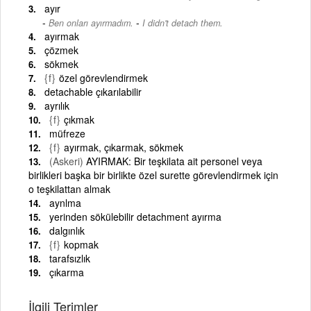
ayır
-
Ben onları ayırmadım.
I didn't detach them.
ayırmak
çözmek
sökmek
{f}
özel görevlendirmek
detachable çıkarılabilir
ayrılık
{f}
çıkmak
müfreze
{f}
ayırmak, çıkarmak, sökmek
(Askeri)
AYIRMAK: Bir teşkilata ait personel veya
birlikleri başka bir birlikte özel surette görevlendirmek için
o teşkilattan almak
aynlma
yerinden sökülebilir detachment ayırma
dalgınlık
{f}
kopmak
tarafsızlık
çıkarma
İlgili Terimler