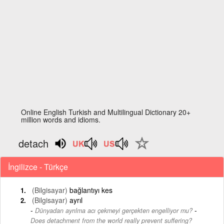
Online English Turkish and Multilingual Dictionary 20+
million words and idioms.
detach
İngilizce - Türkçe
(Bilgisayar)
bağlantıyı kes
(Bilgisayar)
ayrıl
-
Dünyadan ayrılma acı çekmeyi gerçekten engelliyor mu?
Does detachment from the world really prevent suffering?