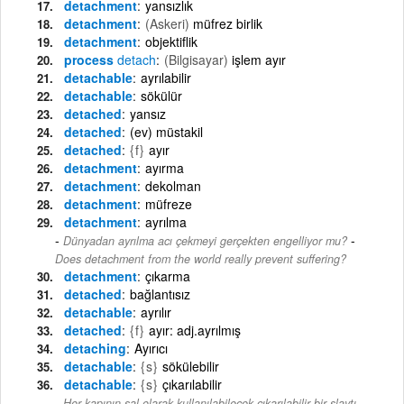
detachment
yansızlık
detachment
(Askeri)
müfrez birlik
detachment
objektiflik
process
detach
(Bilgisayar)
işlem ayır
detachable
ayrılabilir
detachable
sökülür
detached
yansız
detached
(ev) müstakil
detached
{f}
ayır
detachment
ayırma
detachment
dekolman
detachment
müfreze
detachment
ayrılma
-
Dünyadan ayrılma acı çekmeyi gerçekten engelliyor mu?
Does detachment from the world really prevent suffering?
detachment
çıkarma
detached
bağlantısız
detachable
ayrılır
detached
{f}
ayır: adj.ayrılmış
detaching
Ayırıcı
detachable
{s}
sökülebilir
detachable
{s}
çıkarılabilir
Her kapının sal olarak kullanılabilecek çıkarılabilir bir slaytı