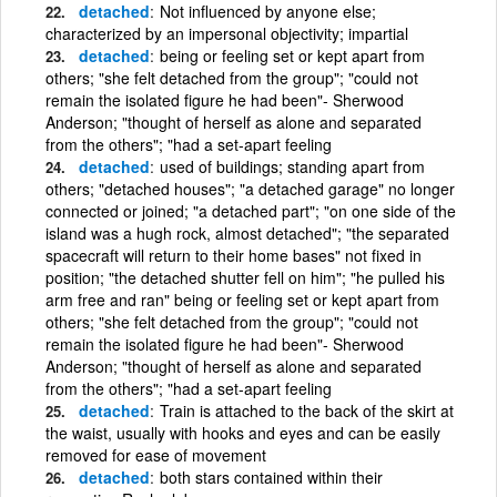
detached
Not influenced by anyone else;
characterized by an impersonal objectivity; impartial
detached
being or feeling set or kept apart from
others; "she felt detached from the group"; "could not
remain the isolated figure he had been"- Sherwood
Anderson; "thought of herself as alone and separated
from the others"; "had a set-apart feeling
detached
used of buildings; standing apart from
others; "detached houses"; "a detached garage" no longer
connected or joined; "a detached part"; "on one side of the
island was a hugh rock, almost detached"; "the separated
spacecraft will return to their home bases" not fixed in
position; "the detached shutter fell on him"; "he pulled his
arm free and ran" being or feeling set or kept apart from
others; "she felt detached from the group"; "could not
remain the isolated figure he had been"- Sherwood
Anderson; "thought of herself as alone and separated
from the others"; "had a set-apart feeling
detached
Train is attached to the back of the skirt at
the waist, usually with hooks and eyes and can be easily
removed for ease of movement
detached
both stars contained within their