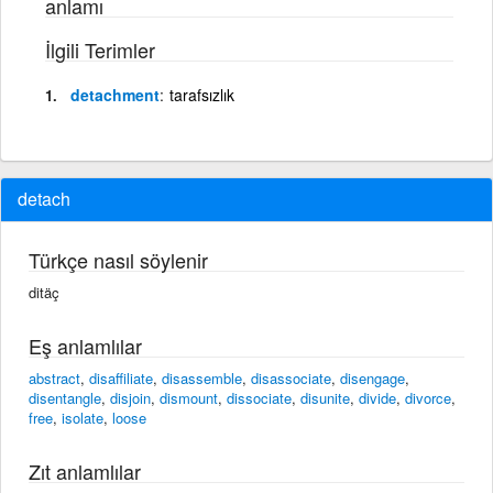
anlamı
İlgili Terimler
detachment
tarafsızlık
detach
Türkçe nasıl söylenir
ditäç
Eş anlamlılar
abstract
,
disaffiliate
,
disassemble
,
disassociate
,
disengage
,
disentangle
,
disjoin
,
dismount
,
dissociate
,
disunite
,
divide
,
divorce
,
free
,
isolate
,
loose
Zıt anlamlılar