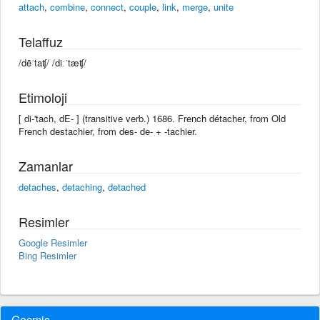
attach
,
combine
,
connect
,
couple
,
link
,
merge
,
unite
Telaffuz
/dēˈtaʧ/ /diːˈtæʧ/
Etimoloji
[ di-'tach, dE- ] (transitive verb.) 1686. French détacher, from Old
French destachier, from des- de- + -tachier.
Zamanlar
detaches
,
detaching
,
detached
Resimler
Google Resimler
Bing Resimler
Geçmiş