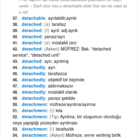
-
vardır.
Each door has a detachable slide that can be used as
a raft.
detachable
ayrılabilir,ayrılır
detached
{s}
tarafsız
detached
{f}
ayrıl: adj.ayrık
detached
yansız/ayrı
detached
{s}
müstakil (ev)
detached
(Askeri)
MÜFREZ: Bak. "detached
service", "detached unit"
detached
ayrı, ayrılmış
detachedly
ayrı
detachedly
tarafsızca
detachedly
objektif bir biçimde
detachedly
aldırmaksızın
detachedly
müstakil olarak
detachedly
yansız şekilde
detachment
müfreze/ayrılma/ayırma
detachment
{i}
kıta
detachment
(Tıp)
Ayrılma, bir oluşumun oturduğu
veya yapıştığı yüzeyden ayrılması
detachment
{i}
tarafsızlık
detachment
(Askeri)
Müfreze, emre verilmiş birlik