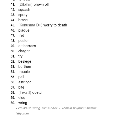
(Dilbilim)
brown off
squash
spray
brace
(Konuşma Dili)
worry to death
plague
fret
pester
embarrass
chagrin
try
besiege
burthen
trouble
pall
astringe
bite
(Tekstil)
quetch
eloq
wring
-
I'd like to wring Tom's neck.
Tom'un boynunu sıkmak
istiyorum.