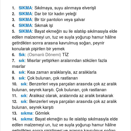
SIKMA
Sıkılmaya, suyu alınmaya elverişli
SIKMA
Dar bir tür kadın yeleği
SIKMA
Bir tür pantolon veya şalvar
SIKMA
Sıkmak işi
SIKMA
Bayat ekmeğin su ile ıslatılıp sıkılmasıyla elde
edilen malzemeyi un, tuz ve suyla yoğurup hamur hâline
getirdikten sonra arasına kavrulmuş soğan, peynir
konularak pişirilen bir yemek
Sık
(Osmanlı Dönemi)
TİZ
sık
Mısırlar yetişirken aralarından sökülen fazla
mısırlar
sık
Kısa zaman aralıklarıyla, az aralıklarla
sık
Çok bulunan, çok rastlanan
sık
Benzerleri veya parçaları arasında çok az aralık
bulunan, seyrek karşıtı. Çok bulunan, çok rastlanan
sık
Aralıksız olarak, aralarında az aralık bırakarak
sık
Benzerleri veya parçaları arasında çok az aralık
bulunan, seyrek karşıtı
sıkma
Gömlek
sıkma
Bayat ekmeğin su ile ıslatılıp sıkılmasıyla elde
edilen malzemeyi un, tuz ve suyla yoğurup hamur hâline
getirdikten sonra pişirilmesi ve arasına kavrulmuş soğan,