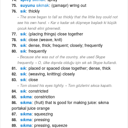
suyunu
sıkmak
(çamaşır) wring out
sık
thickly
The snow began to fall so thickly that the little boy could not
-
see his own hand.
Kar o kadar sık düşmeye başladı ki küçük
çocuk kendi elini göremedi.
sık
(placing things) close together
sık
close (weave, knit)
sık
dense, thick; frequent; closely; frequently
sık
frequently
Because she was out of the country, she used Skype
-
frequently.
O, ülke dışında olduğu için sık sık Skype kullandı.
sık
placed or spaced close together; dense, thick
sık
(weaving, knitting) closely
sık
close
-
Tom closed his eyes tightly.
Tom gözlerini sıkıca kapattı.
sık
constricted
sıkma
constriction
sıkma
(fruit) that is good for making juice: sıkma
portakal juice orange
sıkma
squeezing
sıkma
pressing
sıkma
pressing, squeeze