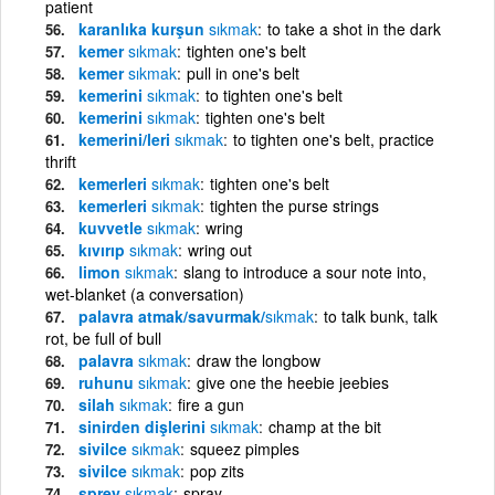
patient
karanlıka kurşun
sıkmak
to take a shot in the dark
kemer
sıkmak
tighten one's belt
kemer
sıkmak
pull in one's belt
kemerini
sıkmak
to tighten one's belt
kemerini
sıkmak
tighten one's belt
kemerini/leri
sıkmak
to tighten one's belt, practice
thrift
kemerleri
sıkmak
tighten one's belt
kemerleri
sıkmak
tighten the purse strings
kuvvetle
sıkmak
wring
kıvırıp
sıkmak
wring out
limon
sıkmak
slang to introduce a sour note into,
wet-blanket (a conversation)
palavra atmak/savurmak/
sıkmak
to talk bunk, talk
rot, be full of bull
palavra
sıkmak
draw the longbow
ruhunu
sıkmak
give one the heebie jeebies
silah
sıkmak
fire a gun
sinirden dişlerini
sıkmak
champ at the bit
sivilce
sıkmak
squeez pimples
sivilce
sıkmak
pop zits
sprey
sıkmak
spray