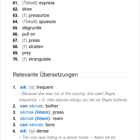
(Tekstil)
express
drive
{f}
pressurize
(Tekstil)
spueeze
disgruntle
pull on
{f}
press
{f}
straiten
prey
{f}
strangulate
Relevante Übersetzungen
sık
{s}
frequent
Because she was out of the country, she used Skype
-
frequently.
O, ülke dışında olduğu için sık sık Skype kullandı.
can
sıkmak
bother
sıkmak
(limon)
press
sıkmak
(limon)
ream
can
sıkmak
bore
sık
{s}
dense
-
The man was hiding in a dense forest.
Adam sık bir