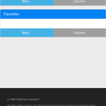
Mehr...
Löschen
Favoriten
Mehr...
Löschen
© 1999-2026 Sesli Sözlük™
20 dilde online sözlük. 20 milyondan fazla sözcük ve anlamı üç farklı aksanda