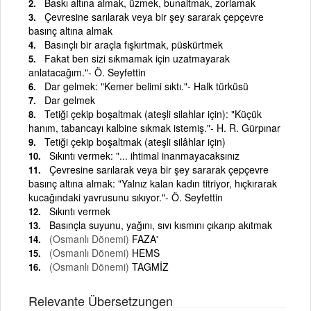
Baskı altına almak, üzmek, bunaltmak, zorlamak
Çevresine sarılarak veya bir şey sararak çepçevre
basınç altına almak
Basınçlı bir araçla fışkırtmak, püskürtmek
Fakat ben sizi sıkmamak için uzatmayarak
anlatacağım."- Ö. Seyfettin
Dar gelmek: "Kemer belimi sıktı."- Halk türküsü
Dar gelmek
Tetiği çekip boşaltmak (ateşli silahlar için): "Küçük
hanım, tabancayı kalbine sıkmak istemiş."- H. R. Gürpınar
Tetiği çekip boşaltmak (ateşli silâhlar için)
Sıkıntı vermek: "... ihtimal inanmayacaksınız
Çevresine sarılarak veya bir şey sararak çepçevre
basınç altına almak: "Yalnız kalan kadın titriyor, hıçkırarak
kucağındaki yavrusunu sıkıyor."- Ö. Seyfettin
Sıkıntı vermek
Basınçla suyunu, yağını, sıvı kısmını çıkarıp akıtmak
(Osmanlı Dönemi)
FAZA'
(Osmanlı Dönemi)
HEMS
(Osmanlı Dönemi)
TAGMİZ
Relevante Übersetzungen