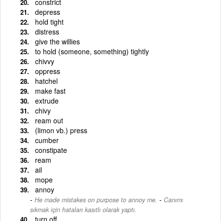
constrict
depress
hold tight
distress
give the willies
to hold (someone, something) tightly
chivvy
oppress
hatchel
make fast
extrude
chivy
ream out
(limon vb.) press
cumber
constipate
ream
ail
mope
annoy
-
He made mistakes on purpose to annoy me.
Canımı
sıkmak için hataları kasıtlı olarak yaptı.
turn off