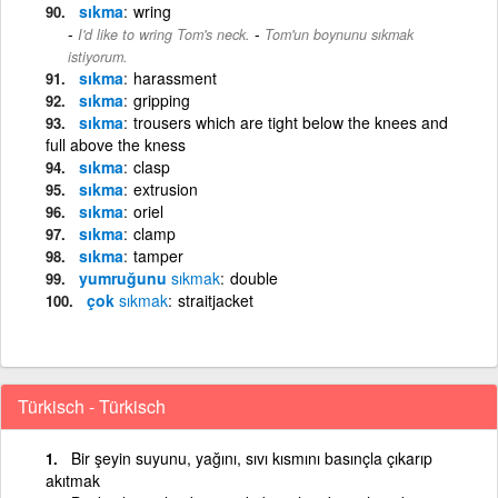
sıkma
wring
-
I'd like to wring Tom's neck.
Tom'un boynunu sıkmak
istiyorum.
sıkma
harassment
sıkma
gripping
sıkma
trousers which are tight below the knees and
full above the kness
sıkma
clasp
sıkma
extrusion
sıkma
oriel
sıkma
clamp
sıkma
tamper
yumruğunu
sıkmak
double
çok
sıkmak
straitjacket
Türkisch - Türkisch
Bir şeyin suyunu, yağını, sıvı kısmını basınçla çıkarıp
akıtmak