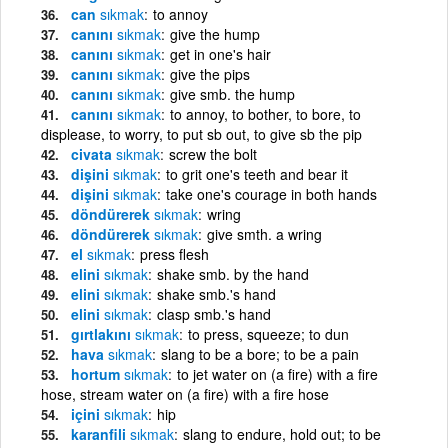
can
sıkmak
to annoy
canını
sıkmak
give the hump
canını
sıkmak
get in one's hair
canını
sıkmak
give the pips
canını
sıkmak
give smb. the hump
canını
sıkmak
to annoy, to bother, to bore, to
displease, to worry, to put sb out, to give sb the pip
civata
sıkmak
screw the bolt
dişini
sıkmak
to grit one's teeth and bear it
dişini
sıkmak
take one's courage in both hands
döndürerek
sıkmak
wring
döndürerek
sıkmak
give smth. a wring
el
sıkmak
press flesh
elini
sıkmak
shake smb. by the hand
elini
sıkmak
shake smb.'s hand
elini
sıkmak
clasp smb.'s hand
gırtlakını
sıkmak
to press, squeeze; to dun
hava
sıkmak
slang to be a bore; to be a pain
hortum
sıkmak
to jet water on (a fire) with a fire
hose, stream water on (a fire) with a fire hose
içini
sıkmak
hip
karanfili
sıkmak
slang to endure, hold out; to be