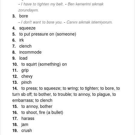
-
I have to tighten my belt.
Ben kemerimi sıkmak
zorundayım.
bore
-
I don't want to bore you.
Canını sıkmak istemiyorum.
squeeze
to put pressure on (someone)
irk
clench
incommode
load
to squirt (something) on
grip
chevy
pinch
to press; to squeeze; to wring; to tighten; to bore, to
turn sb off; to bother, to trouble; to annoy, to plague, to
embarrass; to clench
to annoy, bother
to shoot, fire (a bullet)
harass
jam
crush