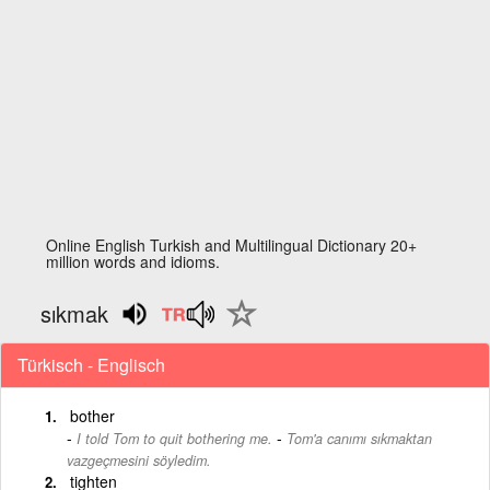
Online English Turkish and Multilingual Dictionary 20+
million words and idioms.
sıkmak
Türkisch - Englisch
bother
-
I told Tom to quit bothering me.
Tom'a canımı sıkmaktan
vazgeçmesini söyledim.
tighten