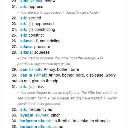
vida
sıkmak
screw
sık
oppress
-
The silence is oppressive.
Sessizlik can sıkıcıdır.
sık
serried
sık
{f}
oppressed
sık
{f}
constricting
sık
constrict
sıkma
{i}
constricting
sıkma
pressure
sıkma
squeeze
-
She tried to squeeze the juice from the orange.
O,
portakalın suyunu sıkmaya çalıştı.
can
sıkmak
Annoy, bother, bore
canını
sıkmak
Annoy, bother, bore, displease, worry,
put sb out, give sb the pip
sık
{s}
thick
The snow began to fall so thickly that the little boy could not
-
see his own hand.
Kar o kadar sık düşmeye başladı ki küçük
çocuk kendi elini göremedi.
sık
frequently as
ayağını
sıkmak
pinch
boğazını
sıkmak
to throttle, to choke, to strangle
boğazını
sıkmak
scrag