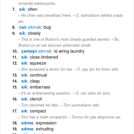
ormanda saklanıyordu.
sık
often
-
He often eats breakfast there.
O, kahvaltısını sıklıkla orada
yer.
can
sıkmak
bug
sık
closely
-
This is one of Boston's most closely guarded secrets.
Bu,
Boston’un en sıkı korunan sırlarından biridir.
çamaşır
sıkmak
to wring laundry
sık
close-timbered
sık
squeeze
-
She squeezed a lemon for tea.
O, çay için bir limon sıktı.
sık
continual
sık
clasp
sık
embarrass
-
It's an embarrassing question.
O, can sıkıcı bir soru.
sık
clench
-
Tom clenched his fists.
Tom yumruklarını sıktı.
sık
compact
-
Tom has a trash compactor.
Tom'un bir çöp sıkıştırıcısı var.
sıkma
expression
sıkma
extruding