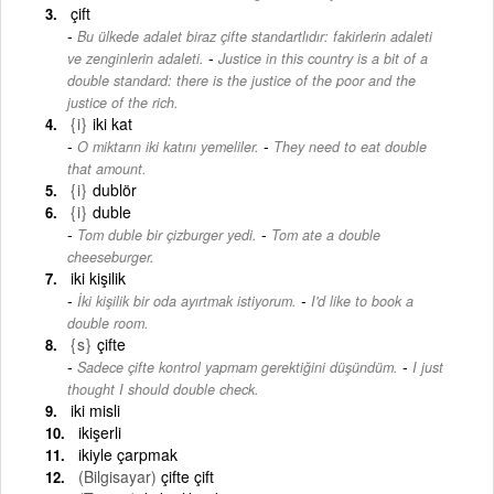
çift
Bu ülkede adalet biraz çifte standartlıdır: fakirlerin adaleti
-
ve zenginlerin adaleti.
Justice in this country is a bit of a
double standard: there is the justice of the poor and the
justice of the rich.
{i}
iki kat
-
O miktarın iki katını yemeliler.
They need to eat double
that amount.
{i}
dublör
{i}
duble
-
Tom duble bir çizburger yedi.
Tom ate a double
cheeseburger.
iki kişilik
-
İki kişilik bir oda ayırtmak istiyorum.
I'd like to book a
double room.
{s}
çifte
-
Sadece çifte kontrol yapmam gerektiğini düşündüm.
I just
thought I should double check.
iki misli
ikişerli
ikiyle çarpmak
(Bilgisayar)
çifte çift