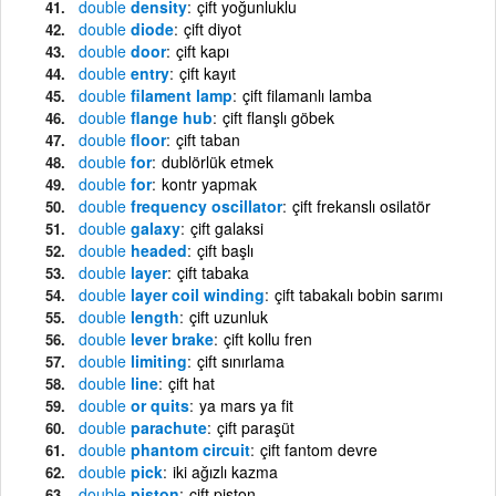
double
density
çift yoğunluklu
double
diode
çift diyot
double
door
çift kapı
double
entry
çift kayıt
double
filament lamp
çift filamanlı lamba
double
flange hub
çift flanşlı göbek
double
floor
çift taban
double
for
dublörlük etmek
double
for
kontr yapmak
double
frequency oscillator
çift frekanslı osilatör
double
galaxy
çift galaksi
double
headed
çift başlı
double
layer
çift tabaka
double
layer coil winding
çift tabakalı bobin sarımı
double
length
çift uzunluk
double
lever brake
çift kollu fren
double
limiting
çift sınırlama
double
line
çift hat
double
or quits
ya mars ya fit
double
parachute
çift paraşüt
double
phantom circuit
çift fantom devre
double
pick
iki ağızlı kazma
double
piston
çift piston