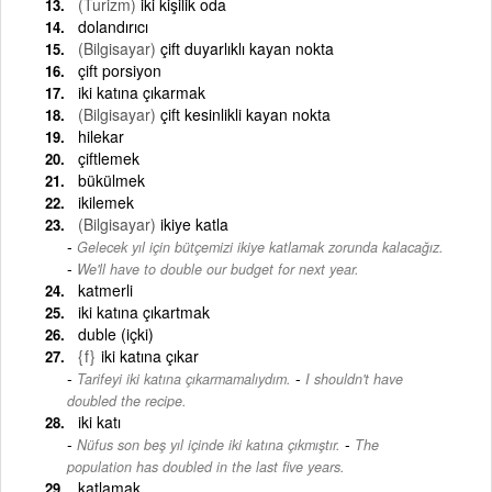
(Turizm)
iki kişilik oda
dolandırıcı
(Bilgisayar)
çift duyarlıklı kayan nokta
çift porsiyon
iki katına çıkarmak
(Bilgisayar)
çift kesinlikli kayan nokta
hilekar
çiftlemek
bükülmek
ikilemek
(Bilgisayar)
ikiye katla
Gelecek yıl için bütçemizi ikiye katlamak zorunda kalacağız.
-
We'll have to double our budget for next year.
katmerli
iki katına çıkartmak
duble (içki)
{f}
iki katına çıkar
-
Tarifeyi iki katına çıkarmamalıydım.
I shouldn't have
doubled the recipe.
iki katı
-
Nüfus son beş yıl içinde iki katına çıkmıştır.
The
population has doubled in the last five years.
katlamak