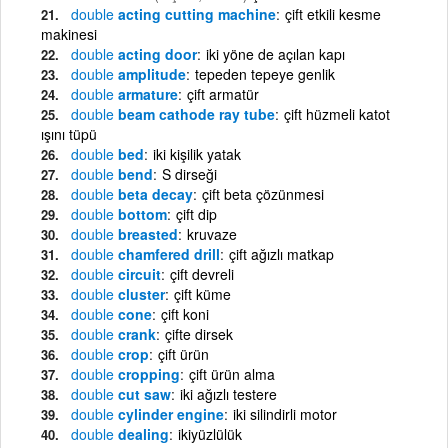
double
acting cutting machine
çift etkili kesme
makinesi
double
acting door
iki yöne de açılan kapı
double
amplitude
tepeden tepeye genlik
double
armature
çift armatür
double
beam cathode ray tube
çift hüzmeli katot
ışını tüpü
double
bed
iki kişilik yatak
double
bend
S dirseği
double
beta decay
çift beta çözünmesi
double
bottom
çift dip
double
breasted
kruvaze
double
chamfered drill
çift ağızlı matkap
double
circuit
çift devreli
double
cluster
çift küme
double
cone
çift koni
double
crank
çifte dirsek
double
crop
çift ürün
double
cropping
çift ürün alma
double
cut saw
iki ağızlı testere
double
cylinder engine
iki silindirli motor
double
dealing
ikiyüzlülük