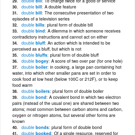
double
bill
To charge twice for a good or service
double
bill
A double feature
double
bill
The consecutive presentation of two
episodes of a television series
double
bills
plural form of double bill
double
bind
A dilemma in which someone receives
contradictory instructions and cannot act on either
double
bluff
An action which is intended to be
perceived as a bluff, but which is not
double
bluffs
plural form of double bluff
double
bogey
A score of two over par (for one hole)
double
boiler
in cooking, a large pan containing hot
water, into which other smaller pans are set in order to
cook food at low heat (below 100C or 212F), or to keep
food warm
double
boilers
plural form of double boiler
double
bond
A covalent bond in which two electron
pairs (instead of the usual one) are shared between two
atoms; most common between carbon atoms and carbon,
oxygen or nitrogen atoms, but several other forms are
known
double
bonds
plural form of double bond
double
booked
Of a single resource, reserved for