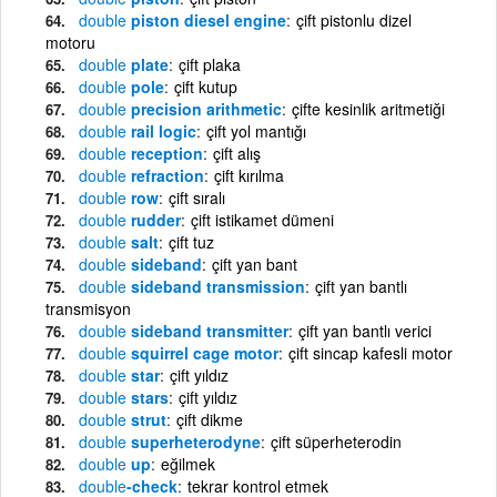
double
piston diesel engine
çift pistonlu dizel
motoru
double
plate
çift plaka
double
pole
çift kutup
double
precision arithmetic
çifte kesinlik aritmetiği
double
rail logic
çift yol mantığı
double
reception
çift alış
double
refraction
çift kırılma
double
row
çift sıralı
double
rudder
çift istikamet dümeni
double
salt
çift tuz
double
sideband
çift yan bant
double
sideband transmission
çift yan bantlı
transmisyon
double
sideband transmitter
çift yan bantlı verici
double
squirrel cage motor
çift sincap kafesli motor
double
star
çift yıldız
double
stars
çift yıldız
double
strut
çift dikme
double
superheterodyne
çift süperheterodin
double
up
eğilmek
double
-check
tekrar kontrol etmek