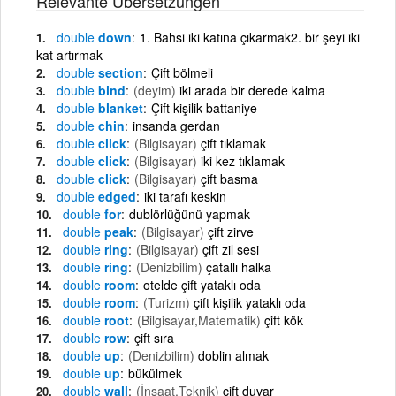
Relevante Übersetzungen
double
down
1. Bahsi iki katına çıkarmak2. bir şeyi iki
kat artırmak
double
section
Çift bölmeli
double
bind
(deyim)
iki arada bir derede kalma
double
blanket
Çift kişilik battaniye
double
chin
insanda gerdan
double
click
(Bilgisayar)
çift tıklamak
double
click
(Bilgisayar)
iki kez tıklamak
double
click
(Bilgisayar)
çift basma
double
edged
iki tarafı keskin
double
for
dublörlüğünü yapmak
double
peak
(Bilgisayar)
çift zirve
double
ring
(Bilgisayar)
çift zil sesi
double
ring
(Denizbilim)
çatallı halka
double
room
otelde çift yataklı oda
double
room
(Turizm)
çift kişilik yataklı oda
double
root
(Bilgisayar,Matematik)
çift kök
double
row
çift sıra
double
up
(Denizbilim)
doblin almak
double
up
bükülmek
double
wall
(İnşaat,Teknik)
çift duvar