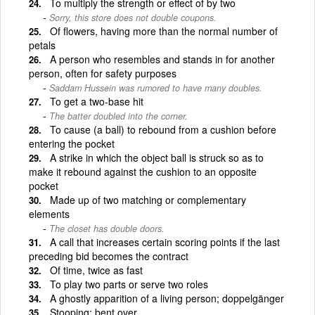
To multiply the strength or effect of by two
Sorry, this store does not double coupons.
Of flowers, having more than the normal number of
petals
A person who resembles and stands in for another
person, often for safety purposes
Saddam Hussein was rumored to have many doubles.
To get a two-base hit
The batter doubled into the corner.
To cause (a ball) to rebound from a cushion before
entering the pocket
A strike in which the object ball is struck so as to
make it rebound against the cushion to an opposite
pocket
Made up of two matching or complementary
elements
The closet has double doors.
A call that increases certain scoring points if the last
preceding bid becomes the contract
Of time, twice as fast
To play two parts or serve two roles
A ghostly apparition of a living person; doppelgänger
Stooping; bent over