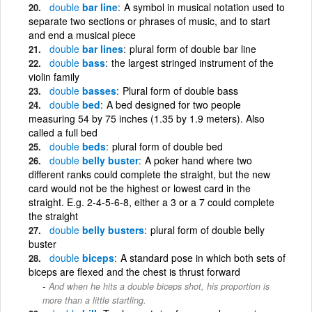
double
bar line
A symbol in musical notation used to
separate two sections or phrases of music, and to start
and end a musical piece
double
bar lines
plural form of double bar line
double
bass
the largest stringed instrument of the
violin family
double
basses
Plural form of double bass
double
bed
A bed designed for two people
measuring 54 by 75 inches (1.35 by 1.9 meters). Also
called a full bed
double
beds
plural form of double bed
double
belly buster
A poker hand where two
different ranks could complete the straight, but the new
card would not be the highest or lowest card in the
straight. E.g. 2-4-5-6-8, either a 3 or a 7 could complete
the straight
double
belly busters
plural form of double belly
buster
double
biceps
A standard pose in which both sets of
biceps are flexed and the chest is thrust forward
And when he hits a double biceps shot, his proportion is
more than a little startling.