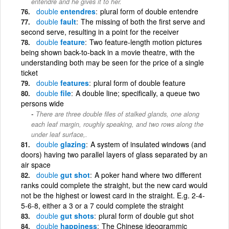
entendre and he gives it to her.
double
entendres
plural form of double entendre
double
fault
The missing of both the first serve and
second serve, resulting in a point for the receiver
double
feature
Two feature-length motion pictures
being shown back-to-back in a movie theatre, with the
understanding both may be seen for the price of a single
ticket
double
features
plural form of double feature
double
file
A double line; specifically, a queue two
persons wide
There are three double files of stalked glands, one along
each leaf margin, roughly speaking, and two rows along the
under leaf surface,.
double
glazing
A system of insulated windows (and
doors) having two parallel layers of glass separated by an
air space
double
gut shot
A poker hand where two different
ranks could complete the straight, but the new card would
not be the highest or lowest card in the straight. E.g. 2-4-
5-6-8, either a 3 or a 7 could complete the straight
double
gut shots
plural form of double gut shot
double
happiness
The Chinese ideogrammic