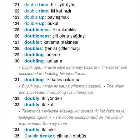
double
time
hızlı yürüyüş
double
time
iki kat hızlı
double
up
paylaşmak
double
up
bükül
doubleness
iki anlamlılık
doubleness
çift olma yağdayı
doubler
katlama makinesi
doubles
(tenis) çiftler maçı
doubling
bükme
doubling
katlama
-
Büyük oğlu mirasını ikiye katlamayı başardı
The oldest son
succeeded in doubling his inheritance.
doubling
iki katına çıkarma
-
Büyük oğul mirası iki katına çıkarmayı başardı.
The older
son succeeded in doubling his inheritance.
doubly
iki yönden
doubly
iki kat
Takımımdan iyileşme eksikliği konusunda iki kat fazla hayal
-
kırıklığına uğradım.
I'm doubly disappointed on the lack of
improvement from my team.
doubly
iki misli
Double
decker
çift katlı otobüs