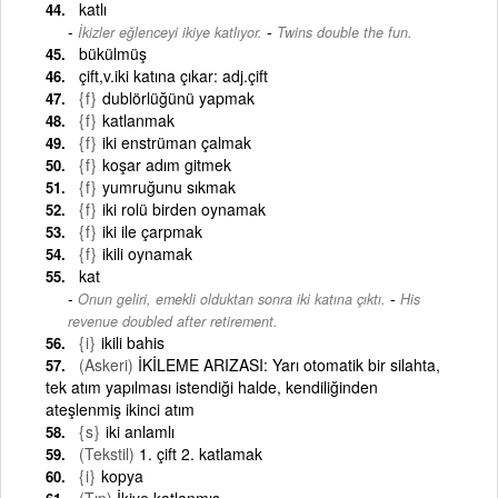
katlı
-
İkizler eğlenceyi ikiye katlıyor.
Twins double the fun.
bükülmüş
çift,v.iki katına çıkar: adj.çift
{f}
dublörlüğünü yapmak
{f}
katlanmak
{f}
iki enstrüman çalmak
{f}
koşar adım gitmek
{f}
yumruğunu sıkmak
{f}
iki rolü birden oynamak
{f}
iki ile çarpmak
{f}
ikili oynamak
kat
-
Onun geliri, emekli olduktan sonra iki katına çıktı.
His
revenue doubled after retirement.
{i}
ikili bahis
(Askeri)
İKİLEME ARIZASI: Yarı otomatik bir silahta,
tek atım yapılması istendiği halde, kendiliğinden
ateşlenmiş ikinci atım
{s}
iki anlamlı
(Tekstil)
1. çift 2. katlamak
{i}
kopya
(Tıp)
İkiye katlanmış