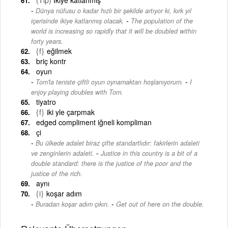
Dünya nüfusu o kadar hızlı bir şekilde artıyor ki, kırk yıl
-
içerisinde ikiye katlanmış olacak.
The population of the
world is increasing so rapidly that it will be doubled within
forty years.
{f}
eğilmek
briç kontr
oyun
-
Tom'la teniste çiftli oyun oynamaktan hoşlanıyorum.
I
enjoy playing doubles with Tom.
tiyatro
{f}
iki yle çarpmak
edged compliment iğneli kompliman
çi
Bu ülkede adalet biraz çifte standartlıdır: fakirlerin adaleti
-
ve zenginlerin adaleti.
Justice in this country is a bit of a
double standard: there is the justice of the poor and the
justice of the rich.
aynı
{i}
koşar adım
-
Buradan koşar adım çıkın.
Get out of here on the double.