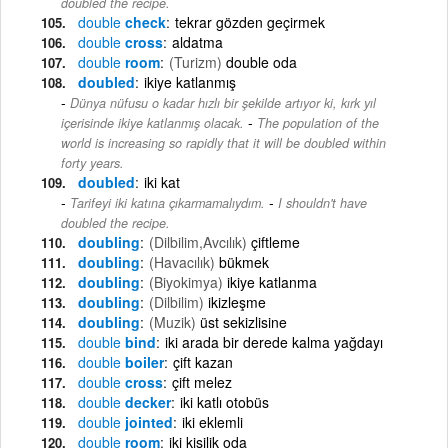
doubled the recipe.
double
check
tekrar gözden geçirmek
double
cross
aldatma
double
room
(Turizm)
double oda
doubled
ikiye katlanmış
Dünya nüfusu o kadar hızlı bir şekilde artıyor ki, kırk yıl
-
içerisinde ikiye katlanmış olacak.
The population of the
world is increasing so rapidly that it will be doubled within
forty years.
doubled
iki kat
-
Tarifeyi iki katına çıkarmamalıydım.
I shouldn't have
doubled the recipe.
doubling
(Dilbilim,Avcılık)
çiftleme
doubling
(Havacılık)
bükmek
doubling
(Biyokimya)
ikiye katlanma
doubling
(Dilbilim)
ikizleşme
doubling
(Muzik)
üst sekizlisine
double
bind
iki arada bir derede kalma yağdayı
double
boiler
çift kazan
double
cross
çift melez
double
decker
iki katlı otobüs
double
jointed
iki eklemli
double
room
iki kişilik oda