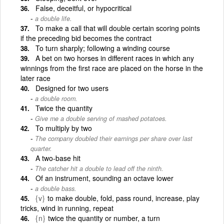
False, deceitful, or hypocritical
a double life.
To make a call that will double certain scoring points
if the preceding bid becomes the contract
To turn sharply; following a winding course
A bet on two horses in different races in which any
winnings from the first race are placed on the horse in the
later race
Designed for two users
a double room.
Twice the quantity
Give me a double serving of mashed potatoes.
To multiply by two
The company doubled their earnings per share over last
quarter.
A two-base hit
The catcher hit a double to lead off the ninth.
Of an instrument, sounding an octave lower
a double bass.
{v}
to make double, fold, pass round, increase, play
tricks, wind in running, repeat
{n}
twice the quantity or number, a turn