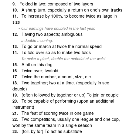
Folded in two; composed of two layers
A sharp turn, especially a return on one's own tracks
To increase by 100%, to become twice as large in
size
Our earnings have doubled in the last year.
Having two aspects; ambiguous
a double meaning.
To go or march at twice the normal speed
To fold over so as to make two folds
To make a pleat, double the material at the waist.
A hit on this ring
Twice over; twofold
Twice the number, amount, size, etc
Two together; two at a time. (especially in see
double)
(often followed by together or up) To join or couple
To be capable of performing (upon an additional
instrument)
The feat of scoring twice in one game
Two competitions, usually one league and one cup,
won by the same team in a single season
(foll. by for) To act as substitute