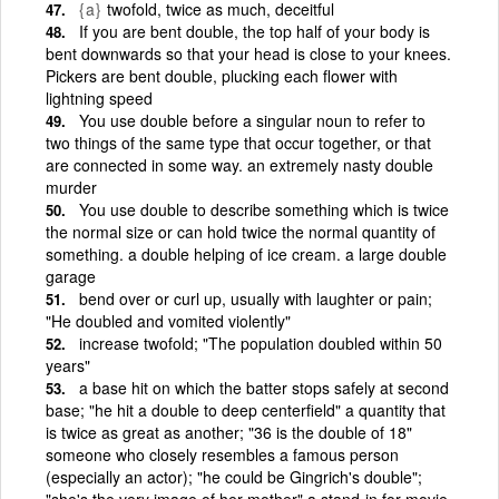
{a}
twofold, twice as much, deceitful
If you are bent double, the top half of your body is
bent downwards so that your head is close to your knees.
Pickers are bent double, plucking each flower with
lightning speed
You use double before a singular noun to refer to
two things of the same type that occur together, or that
are connected in some way. an extremely nasty double
murder
You use double to describe something which is twice
the normal size or can hold twice the normal quantity of
something. a double helping of ice cream. a large double
garage
bend over or curl up, usually with laughter or pain;
"He doubled and vomited violently"
increase twofold; "The population doubled within 50
years"
a base hit on which the batter stops safely at second
base; "he hit a double to deep centerfield" a quantity that
is twice as great as another; "36 is the double of 18"
someone who closely resembles a famous person
(especially an actor); "he could be Gingrich's double";
"she's the very image of her mother" a stand-in for movie