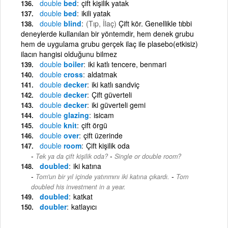
double
bed
çift kişilik yatak
double
bed
ikili yatak
double
blind
(Tıp, İlaç)
Çift kör. Genellikle tıbbi
deneylerde kullanılan bir yöntemdir, hem denek grubu
hem de uygulama grubu gerçek ilaç ile plasebo(etkisiz)
ilacın hangisi olduğunu bilmez
double
boiler
iki katlı tencere, benmari
double
cross
aldatmak
double
decker
iki katlı sandviç
double
decker
Çift güverteli
double
decker
iki güverteli gemi
double
glazing
isicam
double
knit
çift örgü
double
over
çift üzerinde
double
room
Çift kişilik oda
-
Tek ya da çift kişilik oda?
Single or double room?
doubled
iki katına
-
Tom'un bir yıl içinde yatırımını iki katına çıkardı.
Tom
doubled his investment in a year.
doubled
katkat
doubler
katlayıcı