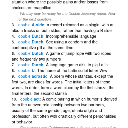
situation where the possible gains and/or losses from
choices are magnified
We may now be ready for the Double Jeopardy round. Now
for the next question.
double
A-side
a record released as a single, with an
album tracks on both sides, rather than having a B-side
double
Dutch
Incomprehensible language
double
Dutch
Sex using a condom and the
contraceptive pill at the same time
double
Dutch
A game of jump rope with two ropes
and frequently two jumpers
double
Dutch
A language game akin to pig Latin
double
U
The name of the Latin script letter W/w
double
acrostic
A poem whose stanzas, except the
first two, are clues for words. The initial letters of these
words, in order, form a word clued by the first stanza; the
final letters, the second stanza
double
act
A comic pairing in which humor is derived
from the uneven relationship between two partners,
usually of the same gender, age, ethnic origin and
profession, but often with drastically different personalities
or behavior
Rosencrantz and Guildenstern are a double act engaged to