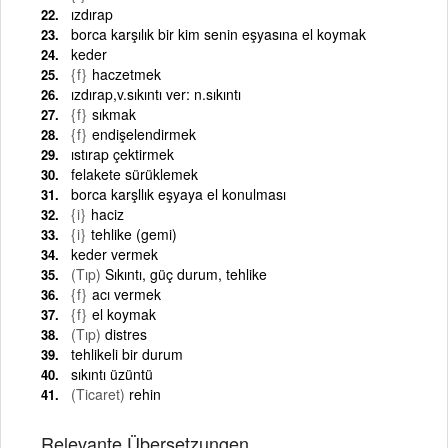
ızdırap
borca karşılık bir kim senin eşyasına el koymak
keder
{f}
haczetmek
ızdırap,v.sıkıntı ver: n.sıkıntı
{f}
sıkmak
{f}
endişelendirmek
ıstırap çektirmek
felakete sürüklemek
borca karşllık eşyaya el konulması
{i}
haciz
{i}
tehlike (gemi)
keder vermek
(Tıp)
Sıkıntı, güç durum, tehlike
{f}
acı vermek
{f}
el koymak
(Tıp)
distres
tehlikeli bir durum
sıkıntı üzüntü
(Ticaret)
rehin
Relevante Übersetzungen