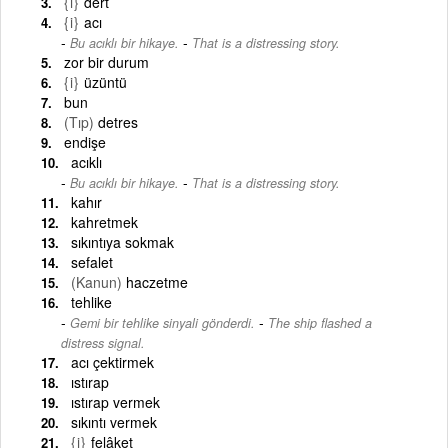
{i}
dert
{i}
acı
-
Bu acıklı bir hikaye.
That is a distressing story.
zor bir durum
{i}
üzüntü
bun
(Tıp)
detres
endişe
acıklı
-
Bu acıklı bir hikaye.
That is a distressing story.
kahır
kahretmek
sıkıntıya sokmak
sefalet
(Kanun)
haczetme
tehlike
-
Gemi bir tehlike sinyali gönderdi.
The ship flashed a
distress signal.
acı çektirmek
ıstırap
ıstırap vermek
sıkıntı vermek
{i}
felâket