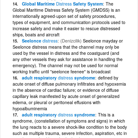
Global Maritime
Distress
Safety System
The
Global Maritime Distress Safety System (GMDSS) is an
internationally agreed-upon set of safety procedures,
types of equipment, and communication protocols used to
increase safety and make it easier to rescue distressed
ships, boats and aircraft
Seelonce
distress
(Denizcilik)
Seelonce mayday or
Seelonce distress means that the channel may only be
used by the vessel in distress and the coastguard (and
any other vessels they ask for assistance in handling the
emergency). The channel may not be used for normal
working traffic until "seelonce feenee" is broadcast
adult respiratory
distress
syndrome
defined by
acute onset of diffuse pulmonary infiltrates and hypoxemia
in the absence of cardiac failure; or evidence of diffuse
capillary leak manifested by acute onset of generalized
edema, or pleural or peritoneal effusions with
hypoalbuminemia
adult respiratory
distress
syndrome
This is a
syndrome, (constellation of symptoms and signs) in which
the lung reacts to a severe shock-like condition to the body
such as multiple trauma, severe infection, aspiration, etc in