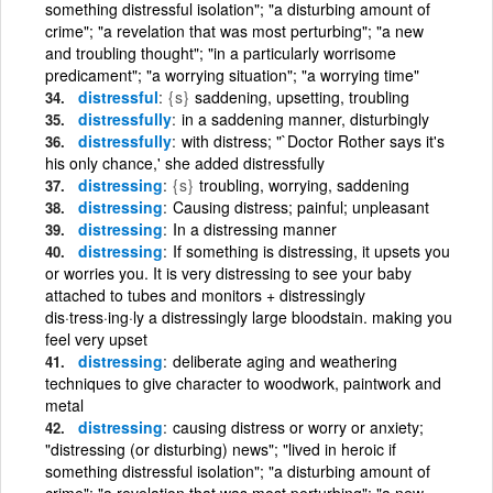
something distressful isolation"; "a disturbing amount of
crime"; "a revelation that was most perturbing"; "a new
and troubling thought"; "in a particularly worrisome
predicament"; "a worrying situation"; "a worrying time"
distressful
{s}
saddening, upsetting, troubling
distressfully
in a saddening manner, disturbingly
distressfully
with distress; "`Doctor Rother says it's
his only chance,' she added distressfully
distressing
{s}
troubling, worrying, saddening
distressing
Causing distress; painful; unpleasant
distressing
In a distressing manner
distressing
If something is distressing, it upsets you
or worries you. It is very distressing to see your baby
attached to tubes and monitors + distressingly
dis·tress·ing·ly a distressingly large bloodstain. making you
feel very upset
distressing
deliberate aging and weathering
techniques to give character to woodwork, paintwork and
metal
distressing
causing distress or worry or anxiety;
"distressing (or disturbing) news"; "lived in heroic if
something distressful isolation"; "a disturbing amount of
crime"; "a revelation that was most perturbing"; "a new