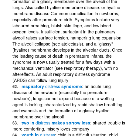
formation of a glassy membrane over the alveoli of the
lungs. Also called hyaline membrane disease. or hyaline
membrane disease Common complication in newborns,
especially after premature birth. Symptoms include very
laboured breathing, bluish skin tinge, and low blood
oxygen levels. Insufficient surfactant in the pulmonary
alveoli raises surface tension, hampering lung expansion.
The alveoli collapse (see atelectasis), and a "glassy"
(hyaline) membrane develops in the alveolar ducts. Once
the leading cause of death in premature infants, the
syndrome is now usually treated for a few days with a
mechanical ventilator (see respiratory therapy), with no
aftereffects. An adult respiratory distress syndrome
(ARDS) can follow lung injury
respiratory
distress
syndrome
an acute lung
disease of the newborn (especially the premature
newborn); lungs cannot expand because of a wetting
agent is lacking; characterized by rapid shallow breathing
and cyanosis and the formation of a glassy hyaline
membrane over the alveoli
two in
distress
makes sorrow less
shared trouble is
more comforting, misery loves company
youth in
distress
child in a difficult situation, child