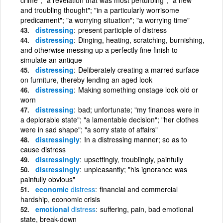
and troubling thought"; "in a particularly worrisome
predicament"; "a worrying situation"; "a worrying time"
distressing
present participle of distress
distressing
Dinging, heating, scratching, burnishing,
and otherwise messing up a perfectly fine finish to
simulate an antique
distressing
Deliberately creating a marred surface
on furniture, thereby lending an aged look
distressing
Making something onstage look old or
worn
distressing
bad; unfortunate; "my finances were in
a deplorable state"; "a lamentable decision"; "her clothes
were in sad shape"; "a sorry state of affairs"
distressingly
In a distressing manner; so as to
cause distress
distressingly
upsettingly, troublingly, painfully
distressingly
unpleasantly; "his ignorance was
painfully obvious"
economic
distress
financial and commercial
hardship, economic crisis
emotional
distress
suffering, pain, bad emotional
state, break-down