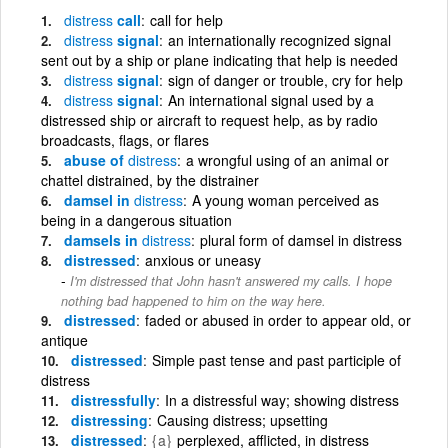
distress
call
call for help
distress
signal
an internationally recognized signal
sent out by a ship or plane indicating that help is needed
distress
signal
sign of danger or trouble, cry for help
distress
signal
An international signal used by a
distressed ship or aircraft to request help, as by radio
broadcasts, flags, or flares
abuse of
distress
a wrongful using of an animal or
chattel distrained, by the distrainer
damsel in
distress
A young woman perceived as
being in a dangerous situation
damsels in
distress
plural form of damsel in distress
distressed
anxious or uneasy
I'm distressed that John hasn't answered my calls. I hope
nothing bad happened to him on the way here.
distressed
faded or abused in order to appear old, or
antique
distressed
Simple past tense and past participle of
distress
distressfully
In a distressful way; showing distress
distressing
Causing distress; upsetting
distressed
{a}
perplexed, afflicted, in distress