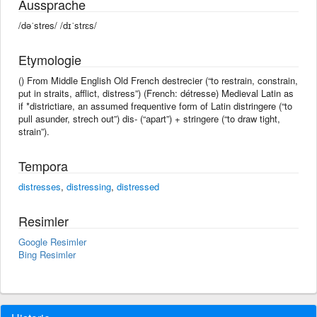
Aussprache
/dəˈstres/ /dɪˈstrɛs/
Etymologie
() From Middle English Old French destrecier (“to restrain, constrain,
put in straits, afflict, distress”) (French: détresse) Medieval Latin as
if *districtiare, an assumed frequentive form of Latin distringere (“to
pull asunder, strech out”) dis- (“apart”) + stringere (“to draw tight,
strain”).
Tempora
distresses
,
distressing
,
distressed
Resimler
Google Resimler
Bing Resimler