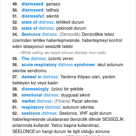
distressed
şanssız
distressed
talihsiz
distressful
sıkıntılı
state of
distress
tehlikeli durum
state of
distress
çekinceli durum
Seelonce
distress
(Denizcilik)
Denizcilikte telsiz
üzerinden tehlike haberleşmesinde, haberleşmeyi kontrol
eden istasyonun sessizlik talebi
While sailing we heard silonce distress from radio.
The
distress
üzüntü veren
acute respiratory
distress
syndrome
akut solunum
sıkıntısı sendromu
damsel in
distress
Yardıma ihtiyacı olan, yardım
bekleyen kız veya kadın
distressingly
üzücü bir şekilde
emotional
distress
duygusal sıkıntı
market
distress
(Finans)
Pazar sıkıntısı
respiratory
distress
solunum sıkıntısı
seelonce
distress
Seelonce, VHF açıld durum
haberleşmesinde uluslararası denizcilik dilinde SESSİZLİK
anlamında kullanılır. Yalnız başına kullanılmaz.
SEELONCE'un hangi durum ile ilgili olduğu sonuna