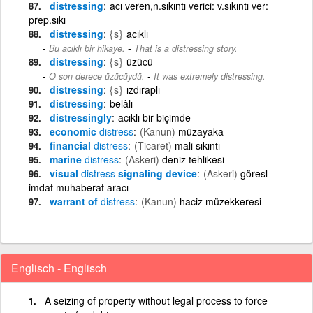
distressing
acı veren,n.sıkıntı verici: v.sıkıntı ver:
prep.sıkı
distressing
{s}
acıklı
-
Bu acıklı bir hikaye.
That is a distressing story.
distressing
{s}
üzücü
-
O son derece üzücüydü.
It was extremely distressing.
distressing
{s}
ızdıraplı
distressing
belâlı
distressingly
acıklı bir biçimde
economic
distress
(Kanun)
müzayaka
financial
distress
(Ticaret)
mali sıkıntı
marine
distress
(Askeri)
deniz tehlikesi
visual
distress
signaling device
(Askeri)
göresl
imdat muhaberat aracı
warrant of
distress
(Kanun)
haciz müzekkeresi
Englisch - Englisch
A seizing of property without legal process to force