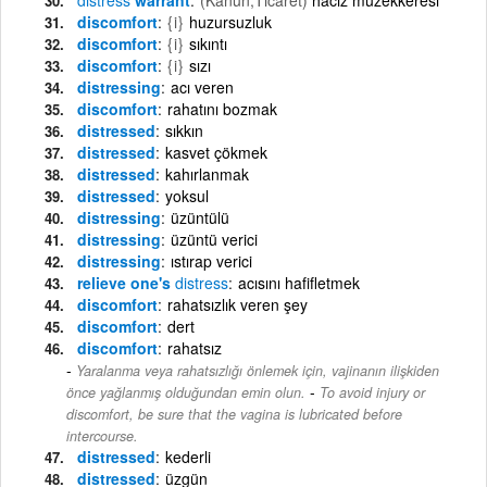
discomfort
{i}
huzursuzluk
discomfort
{i}
sıkıntı
discomfort
{i}
sızı
distressing
acı veren
discomfort
rahatını bozmak
distressed
sıkkın
distressed
kasvet çökmek
distressed
kahırlanmak
distressed
yoksul
distressing
üzüntülü
distressing
üzüntü verici
distressing
ıstırap verici
relieve one's
distress
acısını hafifletmek
discomfort
rahatsızlık veren şey
discomfort
dert
discomfort
rahatsız
Yaralanma veya rahatsızlığı önlemek için, vajinanın ilişkiden
-
önce yağlanmış olduğundan emin olun.
To avoid injury or
discomfort, be sure that the vagina is lubricated before
intercourse.
distressed
kederli
distressed
üzgün