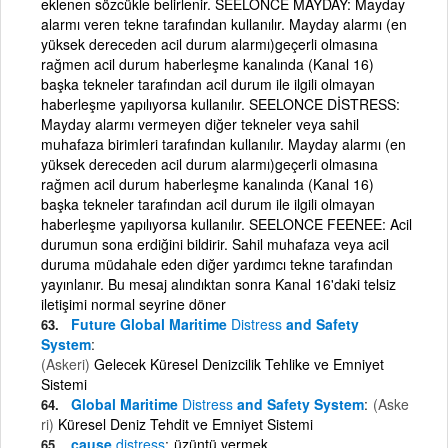
eklenen sözcükle belirlenir. SEELONCE MAYDAY: Mayday
alarmı veren tekne tarafından kullanılır. Mayday alarmı (en
yüksek dereceden acil durum alarmı)geçerli olmasına
rağmen acil durum haberleşme kanalında (Kanal 16)
başka tekneler tarafından acil durum ile ilgili olmayan
haberleşme yapılıyorsa kullanılır. SEELONCE DİSTRESS:
Mayday alarmı vermeyen diğer tekneler veya sahil
muhafaza birimleri tarafından kullanılır. Mayday alarmı (en
yüksek dereceden acil durum alarmı)geçerli olmasına
rağmen acil durum haberleşme kanalında (Kanal 16)
başka tekneler tarafından acil durum ile ilgili olmayan
haberleşme yapılıyorsa kullanılır. SEELONCE FEENEE: Acil
durumun sona erdiğini bildirir. Sahil muhafaza veya acil
duruma müdahale eden diğer yardımcı tekne tarafından
yayınlanır. Bu mesaj alındıktan sonra Kanal 16'daki telsiz
iletişimi normal seyrine döner
Future Global Maritime
Distress
and Safety
System
(Askeri)
Gelecek Küresel Denizcilik Tehlike ve Emniyet
Sistemi
Global Maritime
Distress
and Safety System
(Aske
ri)
Küresel Deniz Tehdit ve Emniyet Sistemi
cause
distress
üzüntü vermek