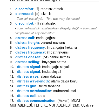
discomfort
{f}
rahatsız etmek
distressed
{s}
sıkıntılı
-
Tom çok sıkıntılıydı.
Tom was very distressed.
discomfort
{i}
rahatsızlık
-
Tom herhangi bir rahatsızlıktan şikayetçi değil.
Tom hasn't
complained of any discomfort.
distress
call
imdat çağrısı
distress
freight
zaruret navlunu
distress
frequency
imdat çağrı frekansı
distress
frequency
imdat frekansı
distress
oneself
(öz) canını sıkmak
distress
selling
ihtiyaçtan satma
distress
signal
imdat çağrı sinyali
distress
signal
imdat sinyali
distress
wave
alarm dalgası
distress
wavelength
alarm dalga boyu
distress
gun
sıkıntı tabanca
distress
merchandise
muhataralı mal
distress
call
s.o.s
distress
communication
(Askeri)
İMDAT
MUHABERESİ, TEHLİKE MUHABERESİ (DM): Uçak ve