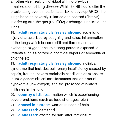
an otherwise healthy individual with no previous
manifestation of lung disease Within 24-48 hours after the
precipitating event in patients at risk to develop ARDS, the
lungs become severely inflamed and scarred (fibrosis)
interfering with the gas (02, CO2) exchange function of the
lungs
adult respiratory
distress
syndrome
acute lung
injury characterized by coughing and rales; inflammation
of the lungs which become stiff and fibrous and cannot
exchange oxygen; occurs among persons exposed to
irritants such as corrosive chemical vapors or ammonia or
chlorine etc
adult respiratory
distress
syndrome
a clinical
syndrome that includes pulmonary insufficiency caused by
sepsis, trauma, severe metabolic conditions or exposure
to toxic gases; clinical manifestations include arterial
hypoxemia (low oxygen) and the presence of bilateral
infiltrates in the lung
country of
distress
nation which is experiencing
severe problems (such as food shortages, etc.)
damsel in
distress
woman in need of help
distressed
damaged
distressed
offered for sale after foreclosure