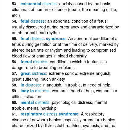
existential
distress
anxiety caused by the basic
dilemmas of human existence (death, the meaning of life,
etc.)
fetal
distress
an abnormal condition of a fetus;
usually discovered during pregnancy and characterized by
an abnormal heart rhythm
fetal
distress
syndrome
An abnormal condition of a
fetus during gestation or at the time of delivery, marked by
altered heart rate or rhythm and leading to compromised
blood flow or changes in blood chemistry
foetal
distress
condition in which a foetus is in
danger due to breathing problems
great
distress
extreme sorrow, extreme anguish,
great suffering, much anxiety
in
distress
in anguish, in trouble, in need of help
lady in
distress
woman in need of help, woman in a
difficult situation
mental
distress
psychological distress, mental
trouble, mental hardship
respiratory
distress
syndrome
A respiratory
disease of newborn babies, especially premature babies,
characterized by distressful breathing, cyanosis, and the