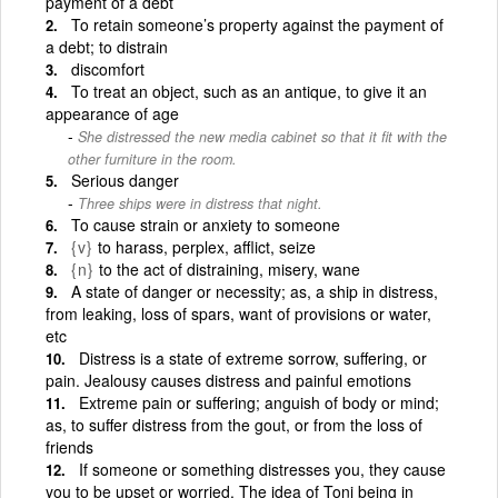
payment of a debt
To retain someone’s property against the payment of
a debt; to distrain
discomfort
To treat an object, such as an antique, to give it an
appearance of age
She distressed the new media cabinet so that it fit with the
other furniture in the room.
Serious danger
Three ships were in distress that night.
To cause strain or anxiety to someone
{v}
to harass, perplex, afflict, seize
{n}
to the act of distraining, misery, wane
A state of danger or necessity; as, a ship in distress,
from leaking, loss of spars, want of provisions or water,
etc
Distress is a state of extreme sorrow, suffering, or
pain. Jealousy causes distress and painful emotions
Extreme pain or suffering; anguish of body or mind;
as, to suffer distress from the gout, or from the loss of
friends
If someone or something distresses you, they cause
you to be upset or worried. The idea of Toni being in