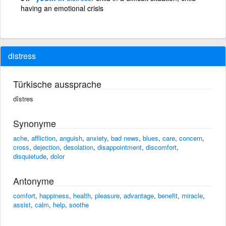
having an emotional crisis
distress
Türkische aussprache
dîstres
Synonyme
ache
,
affliction
,
anguish
,
anxiety
,
bad news
,
blues
,
care
,
concern
,
cross
,
dejection
,
desolation
,
disappointment
,
discomfort
,
disquietude
,
dolor
Antonyme
comfort
,
happiness
,
health
,
pleasure
,
advantage
,
benefit
,
miracle
,
assist
,
calm
,
help
,
soothe