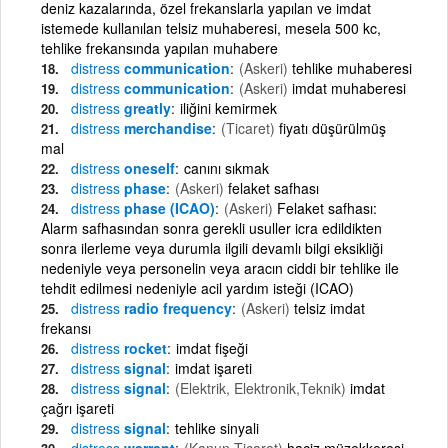
deniz kazalarında, özel frekanslarla yapılan ve imdat
istemede kullanılan telsiz muhaberesi, mesela 500 kc,
tehlike frekansında yapılan muhabere
distress
communication
(Askeri)
tehlike muhaberesi
distress
communication
(Askeri)
imdat muhaberesi
distress
greatly
iliğini kemirmek
distress
merchandise
(Ticaret)
fiyatı düşürülmüş
mal
distress
oneself
canını sıkmak
distress
phase
(Askeri)
felaket safhası
distress
phase (ICAO)
(Askeri)
Felaket safhası:
Alarm safhasından sonra gerekli usuller icra edildikten
sonra ilerleme veya durumla ilgili devamlı bilgi eksikliği
nedeniyle veya personelin veya aracın ciddi bir tehlike ile
tehdit edilmesi nedeniyle acil yardım isteği (ICAO)
distress
radio frequency
(Askeri)
telsiz imdat
frekansı
distress
rocket
imdat fişeği
distress
signal
imdat işareti
distress
signal
(Elektrik, Elektronik,Teknik)
imdat
çağrı işareti
distress
signal
tehlike sinyali
distress
warrant
(Kanun,Ticaret)
haciz müzekkeresi