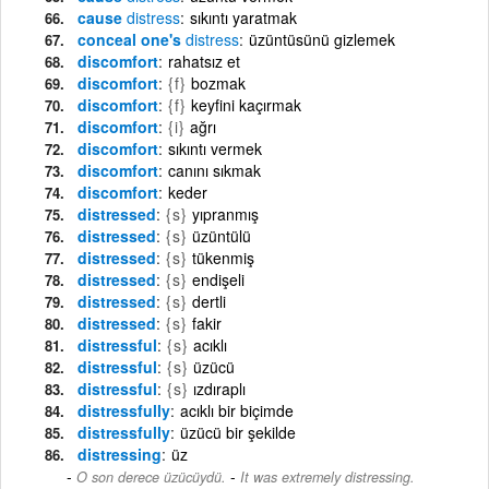
cause
distress
sıkıntı yaratmak
conceal one's
distress
üzüntüsünü gizlemek
discomfort
rahatsız et
discomfort
{f}
bozmak
discomfort
{f}
keyfini kaçırmak
discomfort
{i}
ağrı
discomfort
sıkıntı vermek
discomfort
canını sıkmak
discomfort
keder
distressed
{s}
yıpranmış
distressed
{s}
üzüntülü
distressed
{s}
tükenmiş
distressed
{s}
endişeli
distressed
{s}
dertli
distressed
{s}
fakir
distressful
{s}
acıklı
distressful
{s}
üzücü
distressful
{s}
ızdıraplı
distressfully
acıklı bir biçimde
distressfully
üzücü bir şekilde
distressing
üz
-
O son derece üzücüydü.
It was extremely distressing.