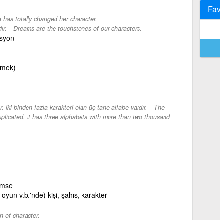
Fav
 has totally changed her character.
-
ır.
Dreams are the touchstones of our characters.
asyon
(mek)
-
 iki binden fazla karakteri olan üç tane alfabe vardır.
The
plicated, it has three alphabets with more than two thousand
kimse
oyun v.b.'nde) kişi, şahıs, karakter
n of character.