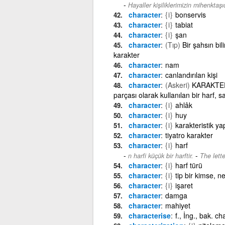
Hayaller kişiliklerimizin mihenktaşıd
character
{i}
bonservis
character
{i}
tabiat
character
{i}
şan
character
(Tıp)
Bir şahsın bil
karakter
character
nam
character
canlandırılan kişi
character
(Askeri)
KARAKTER: V
parçası olarak kullanılan bir harf, 
character
{i}
ahlâk
character
{i}
huy
character
{i}
karakteristik ya
character
tiyatro karakter
character
{i}
harf
-
n harfi küçük bir harftir.
The lette
character
{i}
harf türü
character
{i}
tip bir kimse, 
character
{i}
işaret
character
damga
character
mahiyet
characterise
f., İng., bak. ch