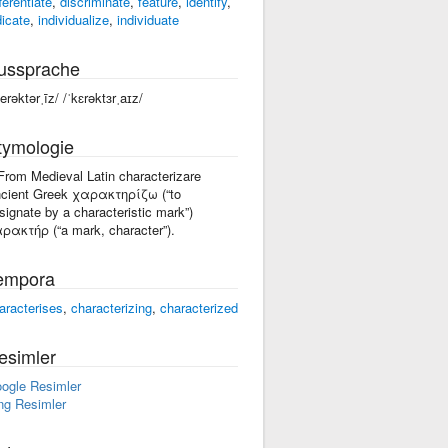
ferentiate
,
discriminate
,
feature
,
identify
,
dicate
,
individualize
,
individuate
ussprache
kerəktərˌīz/ /ˈkɛrəktɜrˌaɪz/
tymologie
 From Medieval Latin characterizare
cient Greek χαρακτηρίζω (“to
signate by a characteristic mark”)
ρακτήρ (“a mark, character”).
empora
aracterises
,
characterizing
,
characterized
esimler
ogle Resimler
ng Resimler