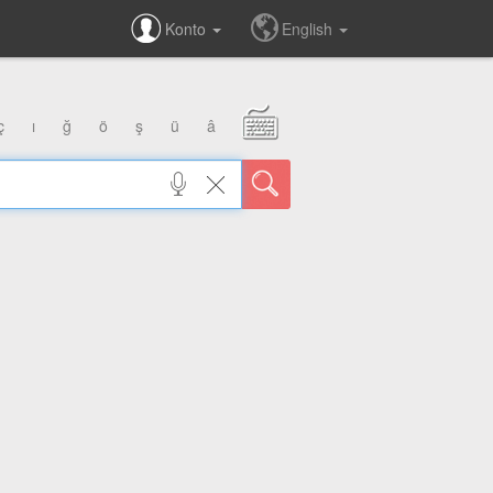
Konto
English
ç
ı
ğ
ö
ş
ü
â