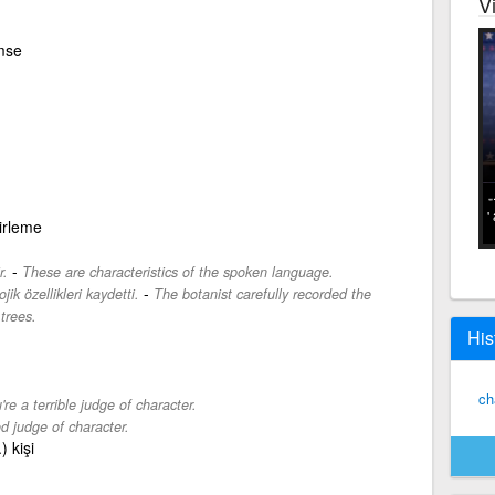
V
mse
'
irleme
-
r.
These are characteristics of the spoken language.
-
ik özellikleri kaydetti.
The botanist carefully recorded the
trees.
His
ch
're a terrible judge of character.
d judge of character.
) kişi