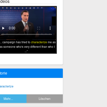
ideos
... campaign has tried to
characterize
me as
 as someone who's very different than who I
...
torie
aracterize
Mehr...
Löschen