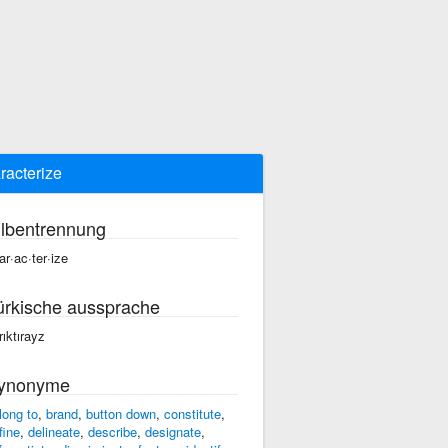
racterize
ilbentrennung
ar·ac·ter·ize
ürkische aussprache
rıktırayz
ynonyme
long to
,
brand
,
button down
,
constitute
,
fine
,
delineate
,
describe
,
designate
,