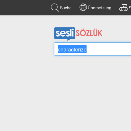
Suche
Übersetzung
S