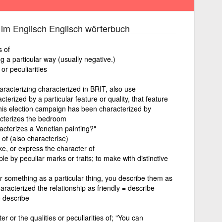
im Englisch Englisch wörterbuch
s of
 a particular way (usually negative.)
or peculiarities
aracterizing characterized in BRIT, also use
cterized by a particular feature or quality, that feature
. This election campaign has been characterized by
acterizes the bedroom
racterizes a Venetian painting?"
 of (also characterise)
ke, or express the character of
e by peculiar marks or traits; to make with distinctive
r something as a particular thing, you describe them as
racterized the relationship as friendly = describe
o describe
r or the qualities or peculiarities of; "You can