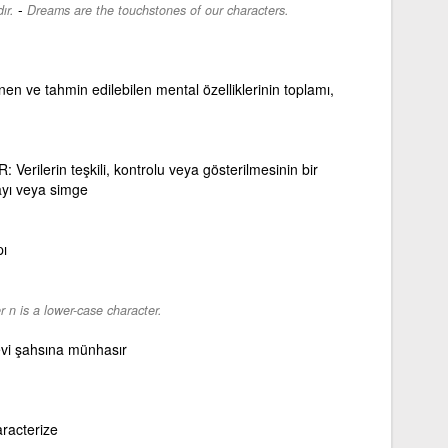
-
ır.
Dreams are the touchstones of our characters.
inen ve tahmin edilebilen mental özelliklerinin toplamı,
erilerin teşkili, kontrolu veya gösterilmesinin bir
sayı veya simge
pı
r n is a lower-case character.
nevi şahsına münhasır
aracterize