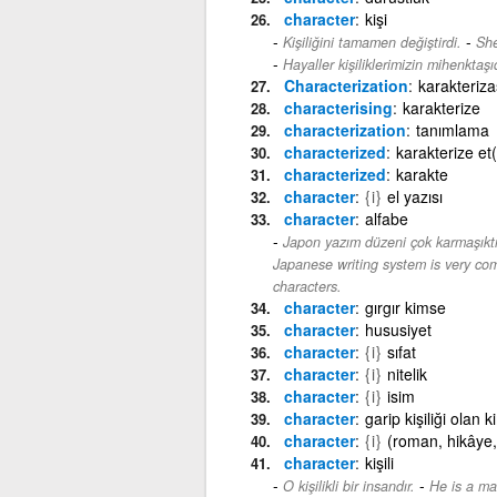
character
kişi
-
Kişiliğini tamamen değiştirdi.
She
Hayaller kişiliklerimizin mihenktaşıd
Characterization
karakteriz
characterising
karakterize
characterization
tanımlama
characterized
karakterize et
characterized
karakte
character
{i}
el yazısı
character
alfabe
Japon yazım düzeni çok karmaşıktır,
Japanese writing system is very com
characters.
character
gırgır kimse
character
hususiyet
character
{i}
sıfat
character
{i}
nitelik
character
{i}
isim
character
garip kişiliği olan 
character
{i}
(roman, hikâye, 
character
kişili
-
O kişilikli bir insandır.
He is a ma