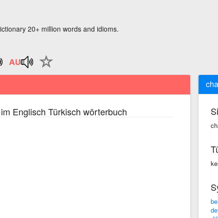
ictionary 20+ million words and idioms.
cha
S
im Englisch Türkisch wörterbuch
ch
T
ke
S
be
de