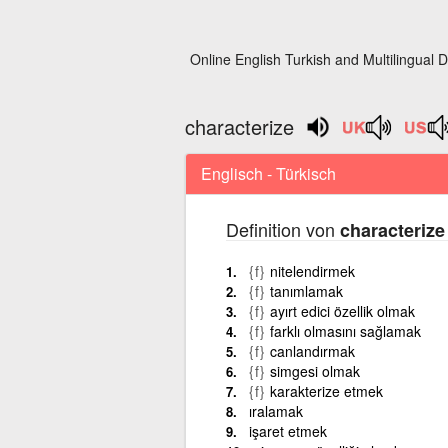
Online English Turkish and Multilingual D
characterize
Englisch - Türkisch
Definition von
characterize
{f}
nitelendirmek
{f}
tanımlamak
{f}
ayırt edici özellik olmak
{f}
farklı olmasını sağlamak
{f}
canlandırmak
{f}
simgesi olmak
{f}
karakterize etmek
ıralamak
işaret etmek