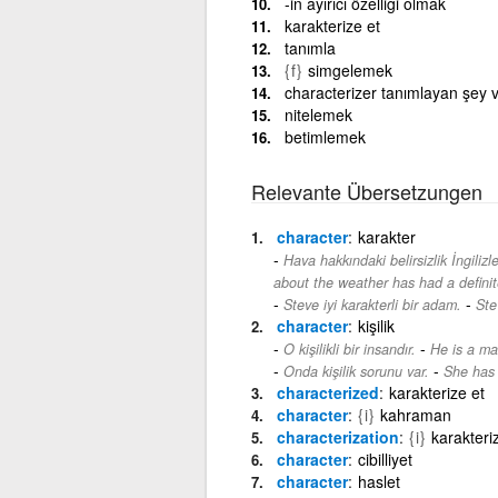
-in ayırıcı özelliği olmak
karakterize et
tanımla
{f}
simgelemek
characterizer tanımlayan şey 
nitelemek
betimlemek
Relevante Übersetzungen
character
karakter
Hava hakkındaki belirsizlik İngilizler
about the weather has had a definit
-
Steve iyi karakterli bir adam.
Ste
character
kişilik
-
O kişilikli bir insandır.
He is a ma
-
Onda kişilik sorunu var.
She has 
characterized
karakterize et
character
{i}
kahraman
characterization
{i}
karakteri
character
cibilliyet
character
haslet