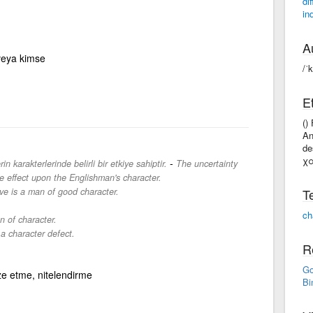
dif
in
A
veya kimse
/ˈ
E
()
An
de
χα
-
in karakterlerinde belirli bir etkiye sahiptir.
The uncertainty
e effect upon the Englishman's character.
ve is a man of good character.
T
ch
n of character.
a character defect.
R
Go
ze etme, nitelendirme
Bi