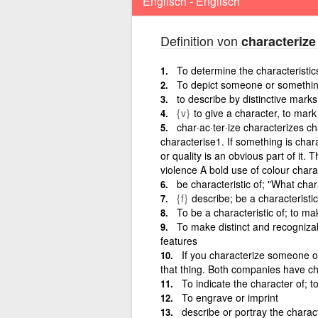
Englisch - Englisch
Definition von
characterize
To determine the characteristic
To depict someone or something
to describe by distinctive marks 
{v}
to give a character, to mark
char·ac·ter·ize characterizes ch
characterise1. If something is chara
or quality is an obvious part of it
violence A bold use of colour char
be characteristic of; "What cha
{f}
describe; be a characteristic
To be a characteristic of; to ma
To make distinct and recognizabl
features
If you characterize someone o
that thing. Both companies have cha
To indicate the character of; t
To engrave or imprint
describe or portray the characte