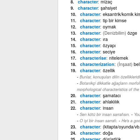
character
mizaç
character
şahsiyet
character
eksantrik/komik ki
character
tip bir kimse
character
oymak
character
(Denizbilim)
özge
character
ıra
character
özyapı
character
seciye
characterise
nitelemek
characterization
(İnşaat)
bel
character
özellik
Bunlar, konuşulan dilin özellikleridi
Botanikçi dikkatle ağaçların morfoloj
morphological characteristics of the 
character
şamatacı
character
ahlaklılık
character
insan
-
Sen kötü bir insan sarrafısın.
You
-
O iyi bir insan sarrafı.
He's a goo
character
(kitapta/oyunda/vb.
character
doğa
character
dürüstlük