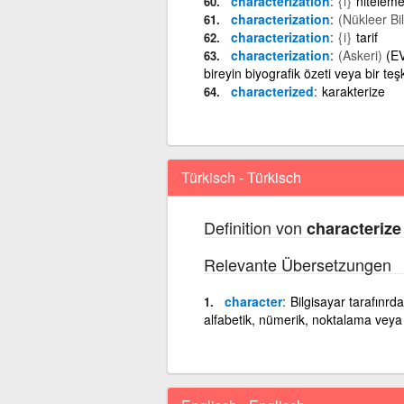
characterization
{i}
nitelem
characterization
(Nükleer Bil
characterization
{i}
tarif
characterization
(Askeri)
(EV
bireyin biyografik özeti veya bir te
characterized
karakterize
Türkisch - Türkisch
Definition von
characterize
Relevante Übersetzungen
character
Bilgisayar tarafınrd
alfabetik, nümerik, noktalama veya 