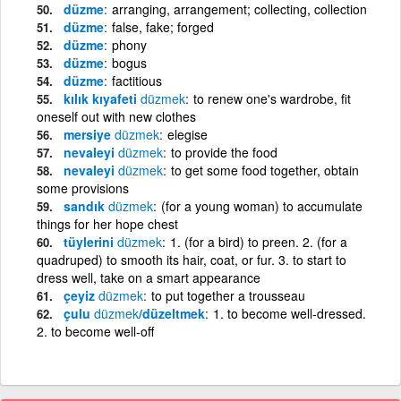
düzme
arranging, arrangement; collecting, collection
düzme
false, fake; forged
düzme
phony
düzme
bogus
düzme
factitious
kılık kıyafeti
düzmek
to renew one's wardrobe, fit
oneself out with new clothes
mersiye
düzmek
elegise
nevaleyi
düzmek
to provide the food
nevaleyi
düzmek
to get some food together, obtain
some provisions
sandık
düzmek
(for a young woman) to accumulate
things for her hope chest
tüylerini
düzmek
1. (for a bird) to preen. 2. (for a
quadruped) to smooth its hair, coat, or fur. 3. to start to
dress well, take on a smart appearance
çeyiz
düzmek
to put together a trousseau
çulu
düzmek
/düzeltmek
1. to become well-dressed.
2. to become well-off