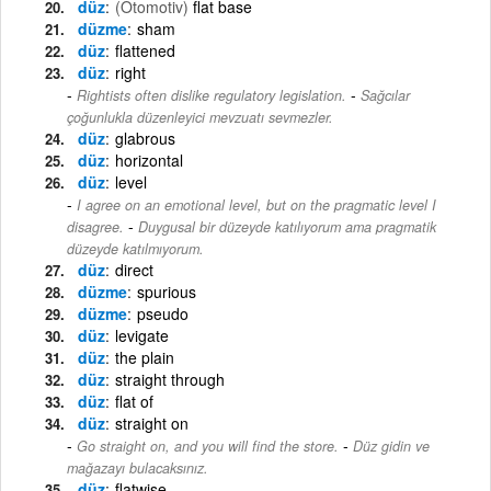
düz
(Otomotiv)
flat base
düzme
sham
düz
flattened
düz
right
-
Rightists often dislike regulatory legislation.
Sağcılar
çoğunlukla düzenleyici mevzuatı sevmezler.
düz
glabrous
düz
horizontal
düz
level
I agree on an emotional level, but on the pragmatic level I
-
disagree.
Duygusal bir düzeyde katılıyorum ama pragmatik
düzeyde katılmıyorum.
düz
direct
düzme
spurious
düzme
pseudo
düz
levigate
düz
the plain
düz
straight through
düz
flat of
düz
straight on
-
Go straight on, and you will find the store.
Düz gidin ve
mağazayı bulacaksınız.
düz
flatwise