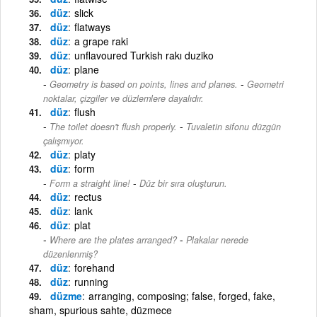
düz
slick
düz
flatways
düz
a grape raki
düz
unflavoured Turkish rakı duziko
düz
plane
-
Geometry is based on points, lines and planes.
Geometri
noktalar, çizgiler ve düzlemlere dayalıdır.
düz
flush
-
The toilet doesn't flush properly.
Tuvaletin sifonu düzgün
çalışmıyor.
düz
platy
düz
form
-
Form a straight line!
Düz bir sıra oluşturun.
düz
rectus
düz
lank
düz
plat
-
Where are the plates arranged?
Plakalar nerede
düzenlenmiş?
düz
forehand
düz
running
düzme
arranging, composing; false, forged, fake,
sham, spurious sahte, düzmece