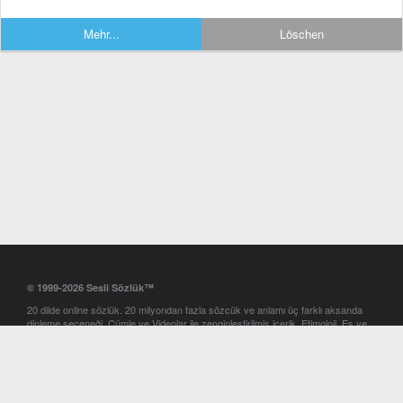
Mehr...
Löschen
© 1999-2026 Sesli Sözlük™
20 dilde online sözlük. 20 milyondan fazla sözcük ve anlamı üç farklı aksanda
dinleme seçeneği. Cümle ve Videolar ile zenginleştirilmiş içerik. Etimoloji, Eş ve
Zıt anlamlar, kelime okunuşları ve günün kelimesi. Yazım Türkçeleştirici ile hatalı
Türkçe metinleri düzeltme. iOS, Android ve Windows mobil platformlarda online
ve offline sözlük programları. Sesli Sözlük garantisinde Profesyonel çeviri
hizmetleri. İngilizce kelime haznenizi arttıracak kelime oyunları. Ayarlar
bölümünü kullarak çevirisini görmek istediğiniz sözlükleri seçme ve aynı