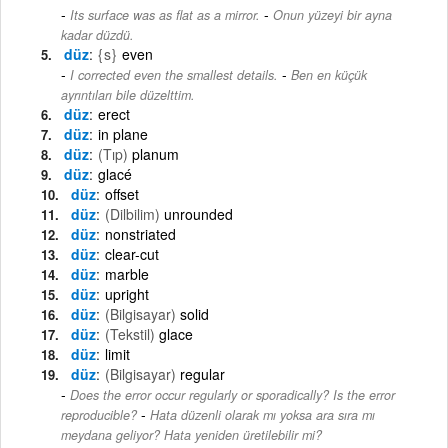
-
Its surface was as flat as a mirror.
Onun yüzeyi bir ayna
kadar düzdü.
düz
{s}
even
-
I corrected even the smallest details.
Ben en küçük
ayrıntıları bile düzelttim.
düz
erect
düz
in plane
düz
(Tıp)
planum
düz
glacé
düz
offset
düz
(Dilbilim)
unrounded
düz
nonstriated
düz
clear-cut
düz
marble
düz
upright
düz
(Bilgisayar)
solid
düz
(Tekstil)
glace
düz
limit
düz
(Bilgisayar)
regular
Does the error occur regularly or sporadically? Is the error
-
reproducible?
Hata düzenli olarak mı yoksa ara sıra mı
meydana geliyor? Hata yeniden üretilebilir mi?