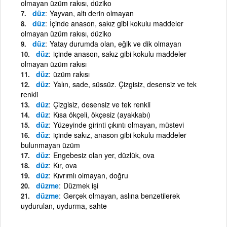
olmayan üzüm rakısı, düziko
düz
Yayvan, altı derin olmayan
düz
İçinde anason, sakız gibi kokulu maddeler
olmayan üzüm rakısı, düziko
düz
Yatay durumda olan, eğik ve dik olmayan
düz
içinde anason, sakız gibi kokulu maddeler
olmayan üzüm rakısı
düz
üzüm rakısı
düz
Yalın, sade, süssüz. Çizgisiz, desensiz ve tek
renkli
düz
Çizgisiz, desensiz ve tek renkli
düz
Kısa ökçeli, ökçesiz (ayakkabı)
düz
Yüzeyinde girinti çıkıntı olmayan, müstevi
düz
içinde sakız, anason gibi kokulu maddeler
bulunmayan üzüm
düz
Engebesiz olan yer, düzlük, ova
düz
Kır, ova
düz
Kıvrımlı olmayan, doğru
düzme
Düzmek işi
düzme
Gerçek olmayan, aslına benzetilerek
uydurulan, uydurma, sahte