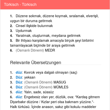
Türkisch - Türkisch
Düzene sokmak, düzene koymak, sıralamak, elverişli,
uygun bir duruma getirmek
Cinsel ilişkide bulunmak
Uydurmak
Yaratmak, oluşturmak, meydana getirmek
Bir ihtiyacı karşılamak amacıyla birçok şeyi birbirini
tamamlayacak biçimde bir araya getirmek
(Osmanlı Dönemi)
MEDR
Relevante Übersetzungen
düz
Kıvırcık veya dalgalı olmayan (saç)
Düz
yeksan
Düz
(Osmanlı Dönemi)
MASUG
Düz
(Osmanlı Dönemi)
MÜMLES
düz
Yalın, sade, süssüz
düz
Engebesiz olan yer, düzlük, ova: "Kardaş gitmem
Diyarbakır düzüne / Kızlar peri olsa bakmam yüzüne."-
Halk türküsü. İçinde anason, sakız gibi kokulu maddeler