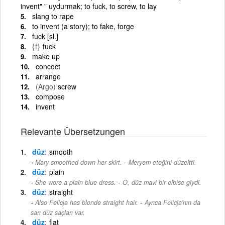
invent" " uydurmak; to fuck, to screw, to lay
slang to rape
to invent (a story); to fake, forge
fuck [sl.]
{f}
fuck
make up
concoct
arrange
(Argo)
screw
compose
invent
Relevante Übersetzungen
düz
smooth
-
Mary smoothed down her skirt.
Meryem eteğini düzeltti.
düz
plain
-
She wore a plain blue dress.
O, düz mavi bir elbise giydi.
düz
straight
-
Also Felicja has blonde straight hair.
Ayrıca Felicja'nın da
sarı düz saçları var.
düz
flat