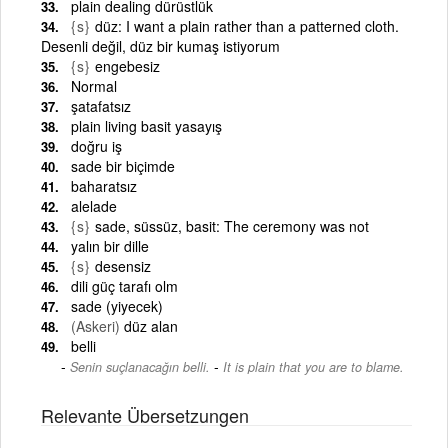
plain dealing dürüstlük
{s}
düz: I want a plain rather than a patterned cloth.
Desenli değil, düz bir kumaş istiyorum
{s}
engebesiz
Normal
şatafatsız
plain living basit yasayış
doğru iş
sade bir biçimde
baharatsız
alelade
{s}
sade, süssüz, basit: The ceremony was not
yalın bir dille
{s}
desensiz
dili güç tarafı olm
sade (yiyecek)
(Askeri)
düz alan
belli
-
Senin suçlanacağın belli.
It is plain that you are to blame.
Relevante Übersetzungen