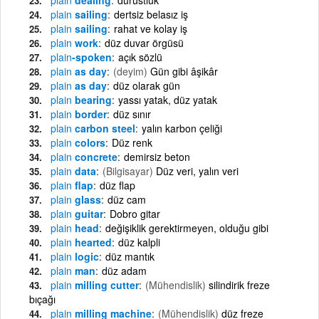
plain
sailing
dertsiz belasız iş
plain
sailing
rahat ve kolay iş
plain
work
düz duvar örgüsü
plain
-spoken
açık sözlü
plain
as day
(deyim)
Gün gibi âşikâr
plain
as day
düz olarak gün
plain
bearing
yassı yatak, düz yatak
plain
border
düz sınır
plain
carbon steel
yalın karbon çeliği
plain
colors
Düz renk
plain
concrete
demirsiz beton
plain
data
(Bilgisayar)
Düz veri, yalın veri
plain
flap
düz flap
plain
glass
düz cam
plain
guitar
Dobro gitar
plain
head
değişiklik gerektirmeyen, olduğu gibi
plain
hearted
düz kalpli
plain
logic
düz mantık
plain
man
düz adam
plain
milling cutter
(Mühendislik)
silindirik freze
bıçağı
plain
milling machine
(Mühendislik)
düz freze