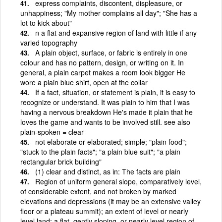
express complaints, discontent, displeasure, or
unhappiness; "My mother complains all day"; "She has a
lot to kick about"
n a flat and expansive region of land with little if any
varied topography
A plain object, surface, or fabric is entirely in one
colour and has no pattern, design, or writing on it. In
general, a plain carpet makes a room look bigger He
wore a plain blue shirt, open at the collar
If a fact, situation, or statement is plain, it is easy to
recognize or understand. It was plain to him that I was
having a nervous breakdown He's made it plain that he
loves the game and wants to be involved still. see also
plain-spoken = clear
not elaborate or elaborated; simple; "plain food";
"stuck to the plain facts"; "a plain blue suit"; "a plain
rectangular brick building"
(1) clear and distinct, as in: The facts are plain
Region of uniform general slope, comparatively level,
of considerable extent, and not broken by marked
elevations and depressions (it may be an extensive valley
floor or a plateau summit); an extent of level or nearly
level land; a flat, gently sloping, or nearly level region of