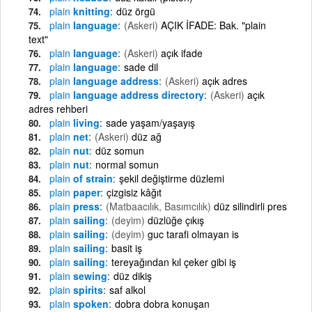
plain
knitting
düz örgü
plain
language
(Askeri)
AÇIK İFADE: Bak. "plain
text"
plain
language
(Askeri)
açık ifade
plain
language
sade dil
plain
language address
(Askeri)
açık adres
plain
language address directory
(Askeri)
açık
adres rehberi
plain
living
sade yaşam/yaşayış
plain
net
(Askeri)
düz ağ
plain
nut
düz somun
plain
nut
normal somun
plain
of strain
şekil değiştirme düzlemi
plain
paper
çizgisiz kâğıt
plain
press
(Matbaacılık, Basımcılık)
düz silindirli pres
plain
sailing
(deyim)
düzlüğe çıkış
plain
sailing
(deyim)
guc tarafi olmayan is
plain
sailing
basit iş
plain
sailing
tereyağından kıl çeker gibi iş
plain
sewing
düz dikiş
plain
spirits
saf alkol
plain
spoken
dobra dobra konuşan