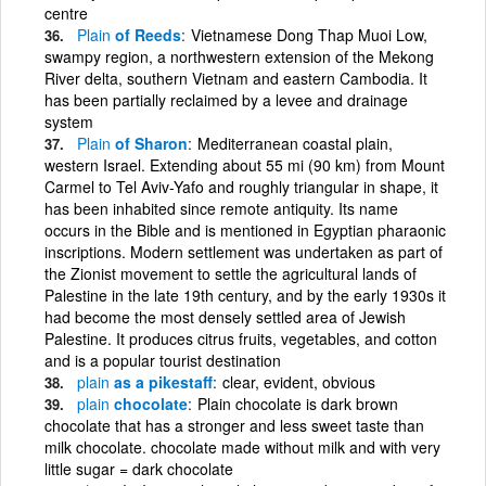
centre
Plain
of Reeds
Vietnamese Dong Thap Muoi Low,
swampy region, a northwestern extension of the Mekong
River delta, southern Vietnam and eastern Cambodia. It
has been partially reclaimed by a levee and drainage
system
Plain
of Sharon
Mediterranean coastal plain,
western Israel. Extending about 55 mi (90 km) from Mount
Carmel to Tel Aviv-Yafo and roughly triangular in shape, it
has been inhabited since remote antiquity. Its name
occurs in the Bible and is mentioned in Egyptian pharaonic
inscriptions. Modern settlement was undertaken as part of
the Zionist movement to settle the agricultural lands of
Palestine in the late 19th century, and by the early 1930s it
had become the most densely settled area of Jewish
Palestine. It produces citrus fruits, vegetables, and cotton
and is a popular tourist destination
plain
as a pikestaff
clear, evident, obvious
plain
chocolate
Plain chocolate is dark brown
chocolate that has a stronger and less sweet taste than
milk chocolate. chocolate made without milk and with very
little sugar = dark chocolate