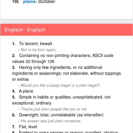
plains
düzlükler
Englisch - Englisch
To lament, bewail
Not to be born again.
Containing no non-printing characters; ASCII code
values 32 through 126
Having only few ingredients, or no additional
ingredients or seasonings; not elaborate, without toppings
or extras
Would you like a poppy bagel or a plain bagel?.
A plane
Simple in habits or qualities; unsophisticated, not
exceptional, ordinary
They're just plain people like you or me.
Downright; total, unmistakable (as intensifier)
His answer was just plain nonsense.
Flat, level
Evident to one's senses or reason; manifest, obvious,