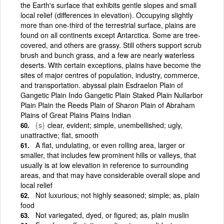
the Earth's surface that exhibits gentle slopes and small
local relief (differences in elevation). Occupying slightly
more than one-third of the terrestrial surface, plains are
found on all continents except Antarctica. Some are tree-
covered, and others are grassy. Still others support scrub
brush and bunch grass, and a few are nearly waterless
deserts. With certain exceptions, plains have become the
sites of major centres of population, industry, commerce,
and transportation. abyssal plain Esdraelon Plain of
Gangetic Plain Indo Gangetic Plain Staked Plain Nullarbor
Plain Plain the Reeds Plain of Sharon Plain of Abraham
Plains of Great Plains Plains Indian
{s}
clear, evident; simple, unembellished; ugly,
unattractive; flat, smooth
A flat, undulating, or even rolling area, larger or
smaller, that includes few prominent hills or valleys, that
usually is at low elevation in reference to surrounding
areas, and that may have considerable overall slope and
local relief
Not luxurious; not highly seasoned; simple; as, plain
food
Not variegated, dyed, or figured; as, plain muslin