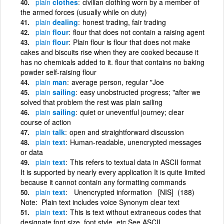
plain
clothes
civilian clothing worn by a member of
the armed forces (usually while on duty)
plain
dealing
honest trading, fair trading
plain
flour
flour that does not contain a raising agent
plain
flour
Plain flour is flour that does not make
cakes and biscuits rise when they are cooked because it
has no chemicals added to it. flour that contains no baking
powder self-raising flour
plain
man
average person, regular "Joe
plain
sailing
easy unobstructed progress; "after we
solved that problem the rest was plain sailing
plain
sailing
quiet or uneventful journey; clear
course of action
plain
talk
open and straightforward discussion
plain
text
Human-readable, unencrypted messages
or data
plain
text
This refers to textual data in ASCII format
It is supported by nearly every application It is quite limited
because it cannot contain any formatting commands
plain
text
Unencrypted information [NIS] (188)
Note: Plain text includes voice Synonym clear text
plain
text
This is text without extraneous codes that
designate font size, font style, etc See ASCII