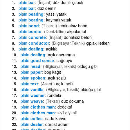
plain
bar
(İnşaat)
düz demir çubuk
plain
bar
düz demir
plain
bearing
yassı yatak
plain
bearing
kaymalı yatak
plain
bond
(Ticaret)
teminatsız bono
plain
bonito
(Denizbilim)
akpalamut
plain
concrete
(İnşaat)
donatısız beton
plain
conductor
(Bilgisayar,Teknik)
çıplak iletken
plain
dealing
açiklık
plain
dealing
açık davranma
plain
good sense
sağduyu
plain
head
(Bilgisayar,Teknik)
olduğu gibi
plain
paper
boş kağıt
plain
spoken
açık sözlü
plain
text
(Askeri)
açık metin
plain
vanilla
(Bilgisayar,Teknik)
olduğu gibi
plain
washer
rondela
plain
weave
(Tekstil)
düz dokuma
plain
clothes man
dedektif
plain
clothes man
sivil giyimli
plain
coffee
sade kahve
plain
dealer
dürüst adam
plain
dealing
dürüstlük