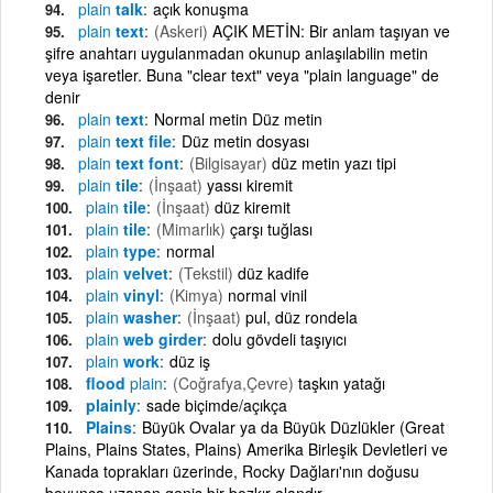
plain
talk
açık konuşma
plain
text
(Askeri)
AÇIK METİN: Bir anlam taşıyan ve
şifre anahtarı uygulanmadan okunup anlaşılabilin metin
veya işaretler. Buna "clear text" veya "plain language" de
denir
plain
text
Normal metin Düz metin
plain
text file
Düz metin dosyası
plain
text font
(Bilgisayar)
düz metin yazı tipi
plain
tile
(İnşaat)
yassı kiremit
plain
tile
(İnşaat)
düz kiremit
plain
tile
(Mimarlık)
çarşı tuğlası
plain
type
normal
plain
velvet
(Tekstil)
düz kadife
plain
vinyl
(Kimya)
normal vinil
plain
washer
(İnşaat)
pul, düz rondela
plain
web girder
dolu gövdeli taşıyıcı
plain
work
düz iş
flood
plain
(Coğrafya,Çevre)
taşkın yatağı
plainly
sade biçimde/açıkça
Plains
Büyük Ovalar ya da Büyük Düzlükler (Great
Plains, Plains States, Plains) Amerika Birleşik Devletleri ve
Kanada toprakları üzerinde, Rocky Dağları'nın doğusu
boyunca uzanan geniş bir bozkır alandır