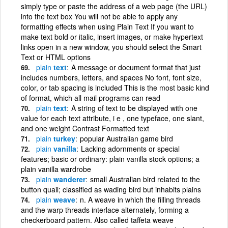
simply type or paste the address of a web page (the URL)
into the text box You will not be able to apply any
formatting effects when using Plain Text If you want to
make text bold or italic, insert images, or make hypertext
links open in a new window, you should select the Smart
Text or HTML options
plain
text
A message or document format that just
includes numbers, letters, and spaces No font, font size,
color, or tab spacing is included This is the most basic kind
of format, which all mail programs can read
plain
text
A string of text to be displayed with one
value for each text attribute, i e , one typeface, one slant,
and one weight Contrast Formatted text
plain
turkey
popular Australian game bird
plain
vanilla
Lacking adornments or special
features; basic or ordinary: plain vanilla stock options; a
plain vanilla wardrobe
plain
wanderer
small Australian bird related to the
button quail; classified as wading bird but inhabits plains
plain
weave
n. A weave in which the filling threads
and the warp threads interlace alternately, forming a
checkerboard pattern. Also called taffeta weave