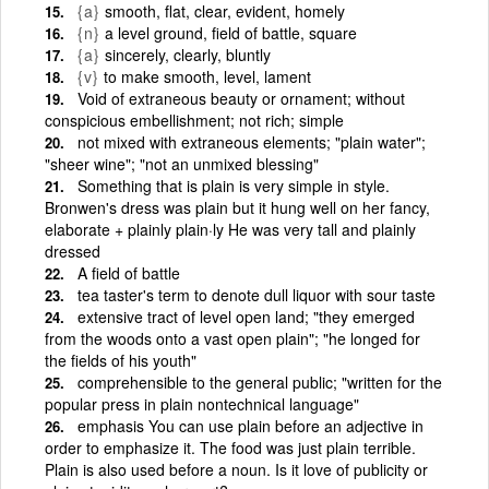
{a}
smooth, flat, clear, evident, homely
{n}
a level ground, field of battle, square
{a}
sincerely, clearly, bluntly
{v}
to make smooth, level, lament
Void of extraneous beauty or ornament; without
conspicious embellishment; not rich; simple
not mixed with extraneous elements; "plain water";
"sheer wine"; "not an unmixed blessing"
Something that is plain is very simple in style.
Bronwen's dress was plain but it hung well on her fancy,
elaborate + plainly plain·ly He was very tall and plainly
dressed
A field of battle
tea taster's term to denote dull liquor with sour taste
extensive tract of level open land; "they emerged
from the woods onto a vast open plain"; "he longed for
the fields of his youth"
comprehensible to the general public; "written for the
popular press in plain nontechnical language"
emphasis You can use plain before an adjective in
order to emphasize it. The food was just plain terrible.
Plain is also used before a noun. Is it love of publicity or