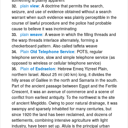
plain
view
A doctrine that permits the search,
seizure, and use of evidence obtained without a search
warrant when such evidence was plainly perceptible in the
course of lawful procedure and the police had probable
cause to believe it was incriminating
plain
weave
A weave in which the filling threads and
the warp threads interlace alternately, forming a
checkerboard pattern. Also called taffeta weave
Plain
Old Telephone Service
POTS, regular
telephone service, slow and simple telephone service (as
opposed to wireless or cellular telephone service)
Plain
of Esdraelon
Hebrew Emeq Yizreel Plain,
northern Israel. About 25 mi (40 km) long, it divides the
hilly areas of Galilee in the north and Samaria in the south.
Part of the ancient passage between Egypt and the Fertile
Crescent, it was an avenue of commerce and a scene of
conflict from earliest antiquity. To the northwest is the site
of ancient Megiddo. Owing to poor natural drainage, it was
swampy and sparsely inhabited for many centuries, but
since 1920 the land has been reclaimed, and dozens of
settlements, combining intensive agriculture with light
industry, have been set up. Afula is the principal urban