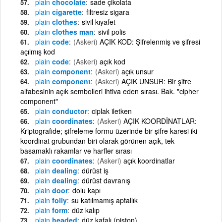
plain
chocolate
sade çikolata
plain
cigarette
filtresiz sigara
plain
clothes
sivil kıyafet
plain
clothes man
sivil polis
plain
code
(Askeri)
AÇIK KOD: Şifrelenmiş ve şifresi
açılmış kod
plain
code
(Askeri)
açık kod
plain
component
(Askeri)
açık unsur
plain
component
(Askeri)
AÇIK UNSUR: Bir şifre
alfabesinin açık sembolleri ihtiva eden sırası. Bak. "cipher
component"
plain
conductor
ciplak iletken
plain
coordinates
(Askeri)
AÇIK KOORDİNATLAR:
Kriptografide; şifreleme formu üzerinde bir şifre karesi iki
koordinat grubundan biri olarak görünen açık, tek
basamaklı rakamlar ve harfler sırası
plain
coordinates
(Askeri)
açık koordinatlar
plain
dealing
dürüst iş
plain
dealing
dürüst davranış
plain
door
dolu kapı
plain
folly
su katılmamış aptallık
plain
form
düz kalıp
plain
headed
düz kafalı (piston)