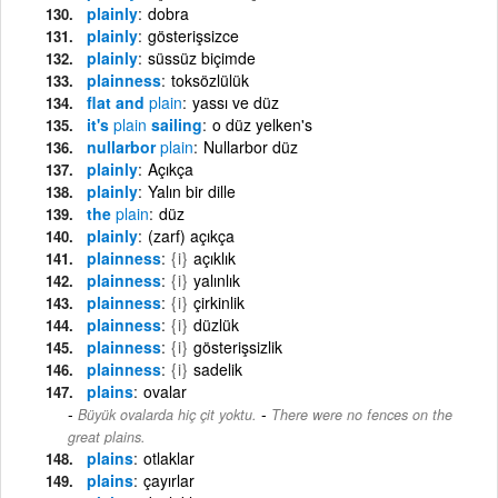
plainly
dobra
plainly
gösterişsizce
plainly
süssüz biçimde
plainness
toksözlülük
flat and
plain
yassı ve düz
it's
plain
sailing
o düz yelken's
nullarbor
plain
Nullarbor düz
plainly
Açıkça
plainly
Yalın bir dille
the
plain
düz
plainly
(zarf) açıkça
plainness
{i}
açıklık
plainness
{i}
yalınlık
plainness
{i}
çirkinlik
plainness
{i}
düzlük
plainness
{i}
gösterişsizlik
plainness
{i}
sadelik
plains
ovalar
-
Büyük ovalarda hiç çit yoktu.
There were no fences on the
great plains.
plains
otlaklar
plains
çayırlar