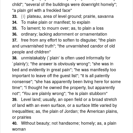
child"; "several of the buildings were downright homely";
"a plain girl with a freckled face"
{i}
plateau, area of level ground; prairie, savanna
To make plain or manifest; to explain
To lament; to mourn over; as, to plain a loss
ordinary; lacking adornment or ornamentation
free from any effort to soften to disguise; "the plain
and unvarnished truth"; "the unvarnished candor of old
people and children"
unmistakably (`plain' is often used informally for
`plainly'); "the answer is obviously wrong"; "she was in
bed and evidently in great pain"; "he was manifestly too
important to leave off the guest list"; "it is all patently
nonsense"; "she has apparently been living here for some
time"; "I thought he owned the property, but apparently
not"; "You are plainly wrong"; "he is plain stubborn"
Level land; usually, an open field or a broad stretch
of land with an even surface, or a surface little varied by
inequalities; as, the plain of Jordan; the American plains,
or prairies
Without beauty; not handsome; homely; as, a plain
woman