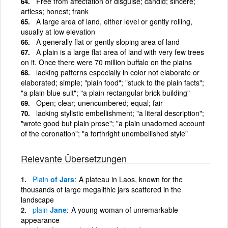
Free from affectation or disguise; candid; sincere;
artless; honest; frank
A large area of land, either level or gently rolling,
usually at low elevation
A generally flat or gently sloping area of land
A plain is a large flat area of land with very few trees
on it. Once there were 70 million buffalo on the plains
lacking patterns especially in color not elaborate or
elaborated; simple; "plain food"; "stuck to the plain facts";
"a plain blue suit"; "a plain rectangular brick building"
Open; clear; unencumbered; equal; fair
lacking stylistic embellishment; "a literal description";
"wrote good but plain prose"; "a plain unadorned account
of the coronation"; "a forthright unembellished style"
Relevante Übersetzungen
Plain
of Jars
A plateau in Laos, known for the
thousands of large megalithic jars scattered in the
landscape
plain
Jane
A young woman of unremarkable
appearance