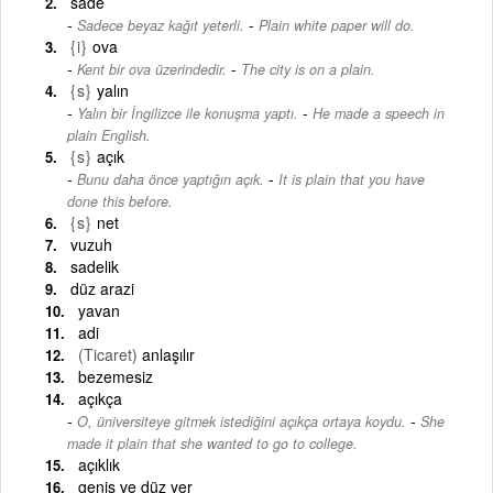
sade
-
Sadece beyaz kağıt yeterli.
Plain white paper will do.
{i}
ova
-
Kent bir ova üzerindedir.
The city is on a plain.
{s}
yalın
-
Yalın bir İngilizce ile konuşma yaptı.
He made a speech in
plain English.
{s}
açık
-
Bunu daha önce yaptığın açık.
It is plain that you have
done this before.
{s}
net
vuzuh
sadelik
düz arazi
yavan
adi
(Ticaret)
anlaşılır
bezemesiz
açıkça
-
O, üniversiteye gitmek istediğini açıkça ortaya koydu.
She
made it plain that she wanted to go to college.
açıklık
geniş ve düz yer