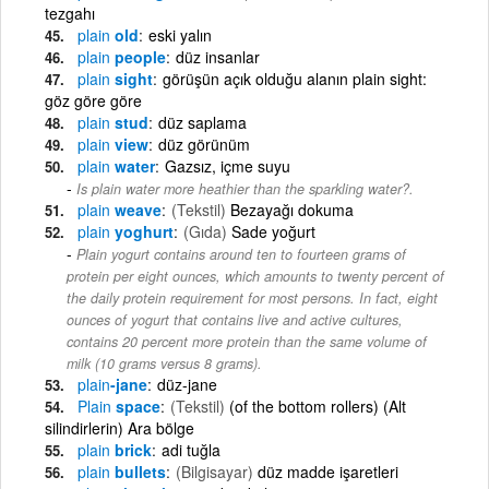
tezgahı
plain
old
eski yalın
plain
people
düz insanlar
plain
sight
görüşün açık olduğu alanın plain sight:
göz göre göre
plain
stud
düz saplama
plain
view
düz görünüm
plain
water
Gazsız, içme suyu
Is plain water more heathier than the sparkling water?.
plain
weave
(Tekstil)
Bezayağı dokuma
plain
yoghurt
(Gıda)
Sade yoğurt
Plain yogurt contains around ten to fourteen grams of
protein per eight ounces, which amounts to twenty percent of
the daily protein requirement for most persons. In fact, eight
ounces of yogurt that contains live and active cultures,
contains 20 percent more protein than the same volume of
milk (10 grams versus 8 grams).
plain
-jane
düz-jane
Plain
space
(Tekstil)
(of the bottom rollers) (Alt
silindirlerin) Ara bölge
plain
brick
adi tuğla
plain
bullets
(Bilgisayar)
düz madde işaretleri