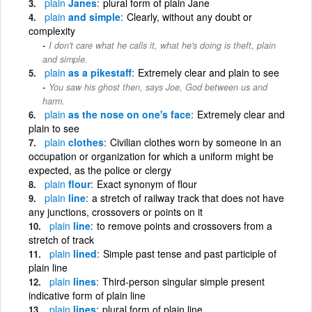
plain
Janes
plural form of plain Jane
plain
and simple
Clearly, without any doubt or
complexity
I don't care what he calls it, what he's doing is theft, plain
and simple.
plain
as a pikestaff
Extremely clear and plain to see
You saw his ghost then, says Joe, God between us and
harm.
plain
as the nose on one's face
Extremely clear and
plain to see
plain
clothes
Civilian clothes worn by someone in an
occupation or organization for which a uniform might be
expected, as the police or clergy
plain
flour
Exact synonym of flour
plain
line
a stretch of railway track that does not have
any junctions, crossovers or points on it
plain
line
to remove points and crossovers from a
stretch of track
plain
lined
Simple past tense and past participle of
plain line
plain
lines
Third-person singular simple present
indicative form of plain line
plain
lines
plural form of plain line