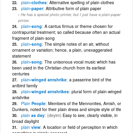
plain
-clothes
Alternative spelling of plain clothes
plain
-paper
Attributive form of plain paper
He has a special photo printer, but I just have a plain-paper
printer.
plain
-song
A cantus firmus or theme chosen for
contrapuntal treatment; so called because often an actual
fragment of plain-song
plain
-song
The simple notes of an air, without
ornament or variation; hence, a plain, unexaggerated
statement
plain
-song
The unisonous vocal music which has
been used in the Christian church from its earliest
centuries
plain
-winged antshrike
a passerine bird of the
antbird family
plain
-winged antshrikes
plural form of plain-winged
antshrike
Plain
People
Members of the Mennonites, Amish, or
Dunkers, noted for their plain dress and simple style of life
plain
as day
(deyim)
Easy to see, clearly visible, in
broad daylight
plain
view
A location or field of perception in which
something is plainly apparent