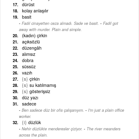
dürüst
kolay anlaşılır
basit
-
Fadıl cinayetten ceza almadı. Sade ve basit.
Fadil got
away with murder. Plain and simple.
(kadın) çirkin
açıksözlü
düzengâh
alımsız
dobra
süssüz
vazıh
{s}
çirkin
{s}
su katılmamış
{s}
gösterişsiz
düz yazı
sadece
-
Ben sadece düz bir ofis çalışanıyım.
I'm just a plain office
worker.
{i}
düzlük
-
Nehir düzlükte menderesler çiziyor.
The river meanders
across the plain.