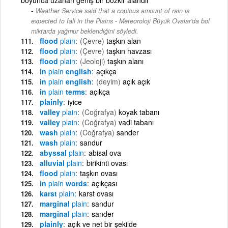
Weather Service said that a copious amount of rain is
expected to fall in the Plains - Meteoroloji Büyük Ovalar'da bol
miktarda yağmur beklendiğini söyledi.
flood
plain
(Çevre)
taşkın alan
flood
plain
(Çevre)
taşkın havzası
flood
plain
(Jeoloji)
taşkın alanı
in
plain
english
açıkça
in
plain
english
(deyim)
açık açık
in
plain
terms
açıkça
plainly
iyice
valley
plain
(Coğrafya)
koyak tabanı
valley
plain
(Coğrafya)
vadi tabanı
wash
plain
(Coğrafya)
sander
wash
plain
sandur
abyssal
plain
abisal ova
alluvial
plain
birikinti ovası
flood
plain
taşkın ovası
in
plain
words
açıkçası
karst
plain
karst ovası
marginal
plain
sandur
marginal
plain
sander
plainly
açık ve net bir şekilde