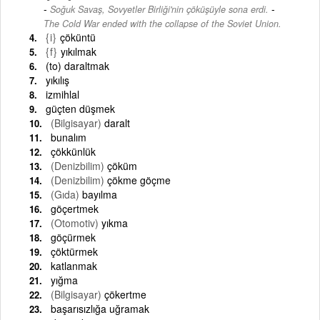
-
Soğuk Savaş, Sovyetler Birliği'nin çöküşüyle ​​sona erdi.
The Cold War ended with the collapse of the Soviet Union.
{i}
çöküntü
{f}
yıkılmak
(to) daraltmak
yıkılış
izmihlal
güçten düşmek
(Bilgisayar)
daralt
bunalım
çökkünlük
(Denizbilim)
çöküm
(Denizbilim)
çökme göçme
(Gıda)
bayılma
göçertmek
(Otomotiv)
yıkma
göçürmek
çöktürmek
katlanmak
yığma
(Bilgisayar)
çökertme
başarısızlığa uğramak