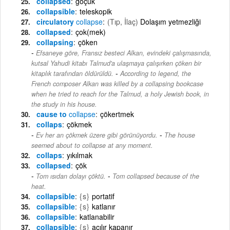
collapsed
göçük
collapsible
teleskopik
circulatory
collapse
(Tıp, İlaç)
Dolaşım yetmezliği
collapsed
çok(mek)
collapsing
çöken
Efsaneye göre, Fransız besteci Alkan, evindeki çalışmasında,
kutsal Yahudi kitabı Talmud'a ulaşmaya çalışırken çöken bir
-
kitaplık tarafından öldürüldü.
According to legend, the
French composer Alkan was killed by a collapsing bookcase
when he tried to reach for the Talmud, a holy Jewish book, in
the study in his house.
cause to
collapse
çökertmek
collaps
çökmek
-
Ev her an çökmek üzere gibi görünüyordu.
The house
seemed about to collapse at any moment.
collaps
yıkılmak
collapsed
çök
-
Tom ısıdan dolayı çöktü.
Tom collapsed because of the
heat.
collapsible
{s}
portatif
collapsible
{s}
katlanır
collapsible
katlanabilir
collapsible
{s}
açılır kapanır