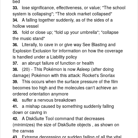
bed
lose significance, effectiveness, or value; "The school
system is collapsing"; "The stock market collapsed"
A falling together suddenly, as of the sides of a
hollow vessel
fold or close up; "fold up your umbrella"; "collapse
the music stand"
Literally, to cave in or give way See Blasting and
Explosion Exclusion for information on how the coverage
is handled under a Liability policy
an abrupt failure of function or health
(20) - This Pokémon is now Asleep (after doing
damage) Pokémon with this attack: Rocket's Snorlax
This occurs when the surface pressure of the film
becomes too high and the molecules can't achieve an
ordered orientation anymore
suffer a nervous breakdown
a mishap caused by something suddenly falling
down or caving in
A DiskSuite Tool command that decreases
(minimizes) the size of DiskSuite objects , as shown on
the canvas
Extreme depression or sudden failing of all the vital