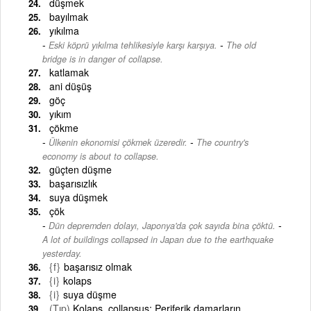
düşmek
bayılmak
yıkılma
-
Eski köprü yıkılma tehlikesiyle karşı karşıya.
The old
bridge is in danger of collapse.
katlamak
ani düşüş
göç
yıkım
çökme
-
Ülkenin ekonomisi çökmek üzeredir.
The country's
economy is about to collapse.
güçten düşme
başarısızlık
suya düşmek
çök
-
Dün depremden dolayı, Japonya'da çok sayıda bina çöktü.
A lot of buildings collapsed in Japan due to the earthquake
yesterday.
{f}
başarısız olmak
{i}
kolaps
{i}
suya düşme
(Tıp)
Kolaps, collapsus: Periferik damarların