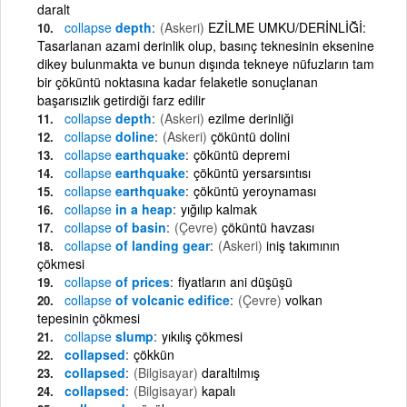
daralt
collapse
depth
(Askeri)
EZİLME UMKU/DERİNLİĞİ:
Tasarlanan azami derinlik olup, basınç teknesinin eksenine
dikey bulunmakta ve bunun dışında tekneye nüfuzların tam
bir çöküntü noktasına kadar felaketle sonuçlanan
başarısızlık getirdiği farz edilir
collapse
depth
(Askeri)
ezilme derinliği
collapse
doline
(Askeri)
çöküntü dolini
collapse
earthquake
çöküntü depremi
collapse
earthquake
çöküntü yersarsıntısı
collapse
earthquake
çöküntü yeroynaması
collapse
in a heap
yığılıp kalmak
collapse
of basin
(Çevre)
çöküntü havzası
collapse
of landing gear
(Askeri)
iniş takımının
çökmesi
collapse
of prices
fiyatların ani düşüşü
collapse
of volcanic edifice
(Çevre)
volkan
tepesinin çökmesi
collapse
slump
yıkılış çökmesi
collapsed
çökkün
collapsed
(Bilgisayar)
daraltılmış
collapsed
(Bilgisayar)
kapalı