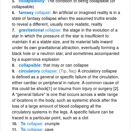
collapsibility
The condition of being collapsible (or
collapsable)
fantasy
collapse
An artificial or imagined reality is in a
state of fantasy collapse when the assumed truths erode
to reveal a different, usually more realistic, reality
gravitational
collapse
the stage in the evolution of a
star in which the pressure of the star is insufficient to
maintain it at a stable size, and its material falls inward
under its own gravitational attraction, eventually forming a
black hole or a neutron star, and sometimes accompanied
by a supernova explosion
collapsible
that may or can collapse
circulatory
collapse
(Tıp, İlaç)
A circulatory collapse
is defined as a general or specific failure of the circulation,
either cardiac or peripheral in nature. A common cause of
this could be shock[1] or trauma from injury or surgery [2].
A "general failure" is one that occurs across a wide range
of locations in the body, such as systemic shock after the
loss of a large amount of blood collapsing all the
circulatory systems in the legs. A specific failure can be
traced to a particular point, such as a clot
To
collapse
crumple
To
collapse
cave