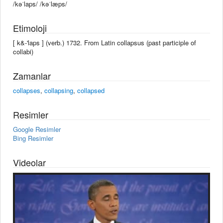
/kəˈlaps/ /kəˈlæps/
Etimoloji
[ k&-'laps ] (verb.) 1732. From Latin collapsus (past participle of
collabi)
Zamanlar
collapses
,
collapsing
,
collapsed
Resimler
Google Resimler
Bing Resimler
Videolar