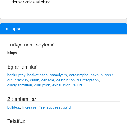
denser celestial object
collapse
Türkçe nasıl söylenir
kıläps
Eş anlamlılar
bankruptcy
,
basket case
,
cataclysm
,
catastrophe
,
cave-in
,
conk
out
,
crackup
,
crash
,
debacle
,
destruction
,
disintegration
,
disorganization
,
disruption
,
exhaustion
,
failure
Zıt anlamlılar
build-up
,
increase
,
rise
,
success
,
build
Telaffuz