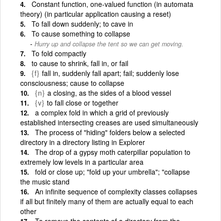
Constant function, one-valued function (in automata
theory) (in particular application causing a reset)
To fall down suddenly; to cave in
To cause something to collapse
Hurry up and collapse the tent so we can get moving.
To fold compactly
to cause to shrink, fall in, or fail
{f}
fall in, suddenly fall apart; fail; suddenly lose
consciousness; cause to collapse
{n}
a closing, as the sides of a blood vessel
{v}
to fall close or together
a complex fold in which a grid of previously
established intersecting creases are used simultaneously
The process of "hiding" folders below a selected
directory in a directory listing in Explorer
The drop of a gypsy moth caterpillar population to
extremely low levels in a particular area
fold or close up; "fold up your umbrella"; "collapse
the music stand
An infinite sequence of complexity classes collapses
if all but finitely many of them are actually equal to each
other
To remove the contents of a directory from the