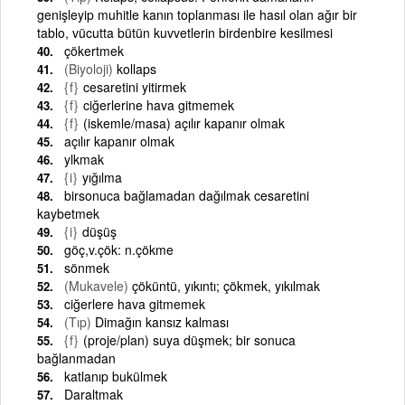
genişleyip muhitle kanın toplanması ile hasıl olan ağır bir
tablo, vücutta bütün kuvvetlerin birdenbire kesilmesi
çökertmek
(Biyoloji)
kollaps
{f}
cesaretini yitirmek
{f}
ciğerlerine hava gitmemek
{f}
(iskemle/masa) açılır kapanır olmak
açılır kapanır olmak
ylkmak
{i}
yığılma
birsonuca bağlamadan dağılmak cesaretini
kaybetmek
{i}
düşüş
göç,v.çök: n.çökme
sönmek
(Mukavele)
çöküntü, yıkıntı; çökmek, yıkılmak
ciğerlere hava gitmemek
(Tıp)
Dimağın kansız kalması
{f}
(proje/plan) suya düşmek; bir sonuca
bağlanmadan
katlanıp bukülmek
Daraltmak