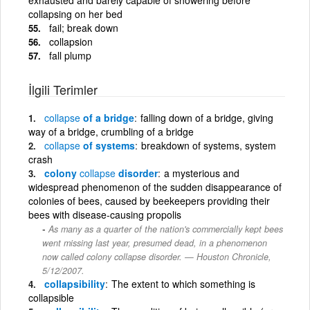
collapsing on her bed
fail; break down
collapsion
fall plump
İlgili Terimler
collapse
of a bridge
falling down of a bridge, giving
way of a bridge, crumbling of a bridge
collapse
of systems
breakdown of systems, system
crash
colony
collapse
disorder
a mysterious and
widespread phenomenon of the sudden disappearance of
colonies of bees, caused by beekeepers providing their
bees with disease-causing propolis
As many as a quarter of the nation's commercially kept bees
went missing last year, presumed dead, in a phenomenon
now called colony collapse disorder. — Houston Chronicle,
5/12/2007.
collapsibility
The extent to which something is
collapsible