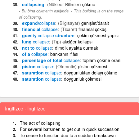
collapsing
(Nükleer Bilimler)
çökme
-
Bu bina çökmenin eşiğinde.
This building is on the verge
of collapsing.
expand/
collapse
(Bilgisayar)
genişlet/daralt
financial
collapse
(Ticaret)
finansal çöküş
gravity
collapse
structure
çekim çökmesi yapısı
lung
collapse
(Tıp)
akciğer kollapsı
not to
collapse
dimdik ayakta durmak
of a
collapse
bankanın iflâsı
percentage of total
collapse
toplam çökme oranı
piston
collapse
(Otomotiv)
piston çökmesi
saturation
collapse
doygunluktan dolayı çökme
saturation
collapse
doygunluk çökmesi
İngilizce - İngilizce
The act of collapsing
For several batsmen to get out in quick succession
To cease to function due to a sudden breakdown