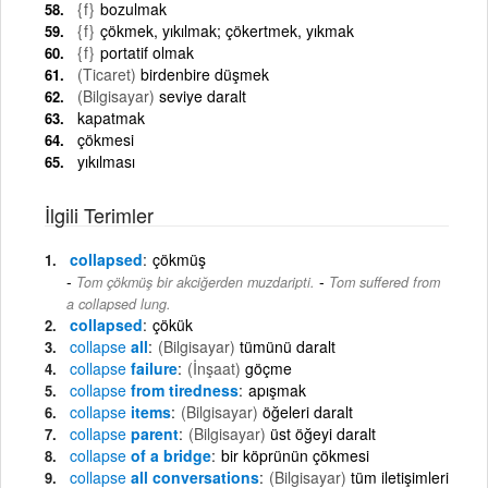
{f}
bozulmak
{f}
çökmek, yıkılmak; çökertmek, yıkmak
{f}
portatif olmak
(Ticaret)
birdenbire düşmek
(Bilgisayar)
seviye daralt
kapatmak
çökmesi
yıkılması
İlgili Terimler
collapsed
çökmüş
-
Tom çökmüş bir akciğerden muzdaripti.
Tom suffered from
a collapsed lung.
collapsed
çökük
collapse
all
(Bilgisayar)
tümünü daralt
collapse
failure
(İnşaat)
göçme
collapse
from tiredness
apışmak
collapse
items
(Bilgisayar)
öğeleri daralt
collapse
parent
(Bilgisayar)
üst öğeyi daralt
collapse
of a bridge
bir köprünün çökmesi
collapse
all conversations
(Bilgisayar)
tüm iletişimleri