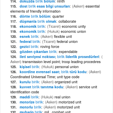
dokuzda
birlik
bölüm
ninth
dost
birlik
esas bilgi unsurları
(Askeri)
essential
elements of friendly information
dörtte
birlik
bölüm
quarter
düşmanla
birlik
olmak
collaborate
ekonomik
birlik
(Ticaret)
economic unity
ekonomik
birlik
(Hukuk)
economic union
esnek
birlik
(Askeri)
flexible unit
federal
birlik
(Ticaret)
federal union
gezici
birlik
roving force
gözden çıkarılan
birlik
expendable
ileti seviyesi noktası;
birlik
liderlik prosedürleri
(
Askeri)
transmission level point; troop leading procedıres
kişisel
birlik
(Hukuk)
personal union
koordine evrensel saat;
birlik
türü kodu
(Askeri)
Coordinated Universal Time; unit type code
kurulu
birlik
(Askeri)
organized unit
kuvvet
birlik
tanıtma kodu
(Askeri)
service unit
identification code
maddi
birlik
(Hukuk)
real union
motorize
birlik
(Askeri)
motorized unit
motorlu
birlik
(Askeri)
motorized unit
muharip
birlik
mil . combat unit