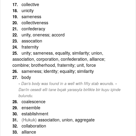
collective
unicity
sameness
collectiveness
confederacy
unity, oneness; accord
assocation
fraternity
unity; sameness, equality, similarity; union,
association, corporation, confederation, alliance;
combine; brotherhood, fraternity; unit, force
sameness; identity; equality; similarity
body
-
Dan's body was found in a well with fifty stab wounds.
Dan'in cesedi elli tane bıçak yarasıyla birlikte bir kuyu içinde
bulundu.
coalescence
ensemble
establishment
(Hukuk)
association, union, aggregate
collaboration
alliance