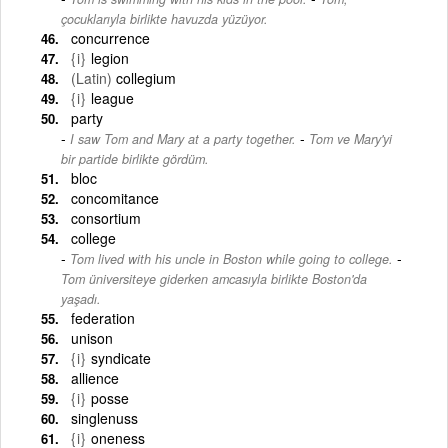
çocuklarıyla birlikte havuzda yüzüyor.
concurrence
{i}
legion
(Latin)
collegium
{i}
league
party
-
I saw Tom and Mary at a party together.
Tom ve Mary'yi
bir partide birlikte gördüm.
bloc
concomitance
consortium
college
-
Tom lived with his uncle in Boston while going to college.
Tom üniversiteye giderken amcasıyla birlikte Boston'da
yaşadı.
federation
unison
{i}
syndicate
allience
{i}
posse
singlenuss
{i}
oneness