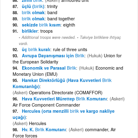
üçlü (
birlik
)
trinity
birlik
olmak
band
birlik
olmak
band together
sekizde
birlik
kısım
eighth
birlikler
troops
-
Additional troops were needed.
Takviye birliklere ihtiyaç
vardı.
üç
birlik
kuralı
rule of three units
Avrupa Dayanışması için
Birlik
(Hukuk)
Union for
the European Solidarity
Ekonomik ve Parasal
Birlik
(Hukuk)
Economic and
Monetary Union (EMU)
Harekat Direktörlüğü (Hava Kuvvetleri
Birlik
Komutanlığı)
(Askeri)
Operations Directorate (COMAFFOR)
Hava Kuvvetleri Mürettep
Birlik
Komutanı
(Askeri)
Air Force Component Commander
Hercules (orta menzilli
birlik
ve kargo nakliye
uçağı)
(Askeri)
Hercules
Hv. K.
Birlik
Komutanı
(Askeri)
commander, Air
Force forces