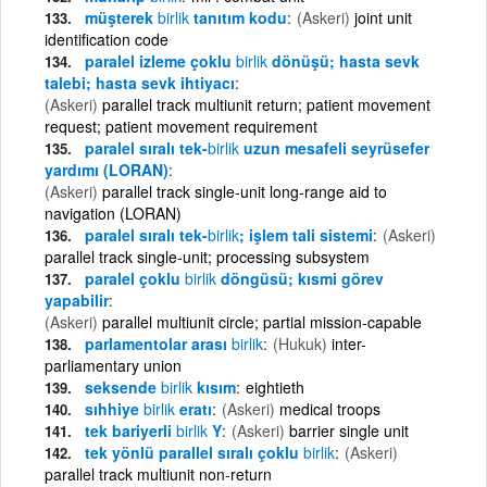
müşterek
birlik
tanıtım kodu
(Askeri)
joint unit
identification code
paralel izleme çoklu
birlik
dönüşü; hasta sevk
talebi; hasta sevk ihtiyacı
(Askeri)
parallel track multiunit return; patient movement
request; patient movement requirement
paralel sıralı tek-
birlik
uzun mesafeli seyrüsefer
yardımı (LORAN)
(Askeri)
parallel track single-unit long-range aid to
navigation (LORAN)
paralel sıralı tek-
birlik
; işlem tali sistemi
(Askeri)
parallel track single-unit; processing subsystem
paralel çoklu
birlik
döngüsü; kısmi görev
yapabilir
(Askeri)
parallel multiunit circle; partial mission-capable
parlamentolar arası
birlik
(Hukuk)
inter-
parliamentary union
seksende
birlik
kısım
eightieth
sıhhiye
birlik
eratı
(Askeri)
medical troops
tek bariyerli
birlik
Y
(Askeri)
barrier single unit
tek yönlü parallel sıralı çoklu
birlik
(Askeri)
parallel track multiunit non-return