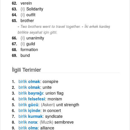
verein
{i}
Solidarity
{i}
outfit
brother
-
Two brothers went to travel together.
İki erkek kardeş
birlikte seyahat için gitti.
{i}
unanimity
{i}
guild
formation
bund
İlgili Terimler
birlik
olmak
conspire
birlik
olmak
unite
birlik
bayrağı
union flag
birlik
felsefesi
monism
birlik
gücü
(Askeri)
unit strength
birlik
içinde
in concert
birlik
kurmak
syndicate
birlik
nota
(Muzik)
semibreve
birlik
olma
alliance