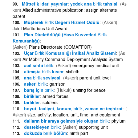
Müttefik idari yayınlar; yedek ana
birlik
tahsisi
(As
keri)
Allied administrative publication; assign alternate
parent
Müşterek
Birlik
Değerli Hizmet Ödülü
(Askeri)
Joint Meritorious Unit Award
Plan Direktörlüğü (Hava Kuvvetleri
Birlik
Komutanlığı)
(Askeri)
Plans Directorate (COMAFFOR)
Uçar
Birlik
Komutanlığı İntikal Analiz Sistemi
(As
keri)
Air Mobility Command Deployment Analysis System
acil sıhhi
birlik
(Askeri)
emergency medical unit
altmışta
birlik
kısım
sixtieth
ana
birlik
seviyesi
(Askeri)
parent unit level
askeri
birlik
garrison
barış için
birlik
(Hukuk)
uniting for peace
birlikler
armed forces
birlikler
soldiers
boyut, faaliyet, konum,
birlik
, zaman ve teçhizat
(
Askeri)
size, activity, location, unit, time, and equipment
dalların bir araya gelmesiyle oluşan
birlik
phylum
destekleyen
birlik
(Askeri)
supporting unit
dokuzda
birlik
bölüm
ninth part