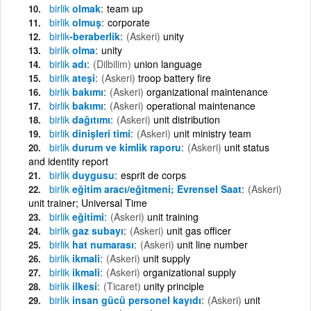
birlik
olmak
team up
birlik
olmuş
corporate
birlik
-beraberlik
(Askeri)
unity
birlik
olma
unity
birlik
adı
(Dilbilim)
union language
birlik
ateşi
(Askeri)
troop battery fire
birlik
bakımı
(Askeri)
organizational maintenance
birlik
bakımı
(Askeri)
operational maintenance
birlik
dağıtımı
(Askeri)
unit distribution
birlik
dinişleri timi
(Askeri)
unit ministry team
birlik
durum ve kimlik raporu
(Askeri)
unit status
and identity report
birlik
duygusu
esprit de corps
birlik
eğitim aracı/eğitmeni; Evrensel Saat
(Askeri)
unit trainer; Universal Time
birlik
eğitimi
(Askeri)
unit training
birlik
gaz subayı
(Askeri)
unit gas officer
birlik
hat numarası
(Askeri)
unit line number
birlik
ikmali
(Askeri)
unit supply
birlik
ikmali
(Askeri)
organizational supply
birlik
ilkesi
(Ticaret)
unity principle
birlik
insan gücü personel kayıdı
(Askeri)
unit