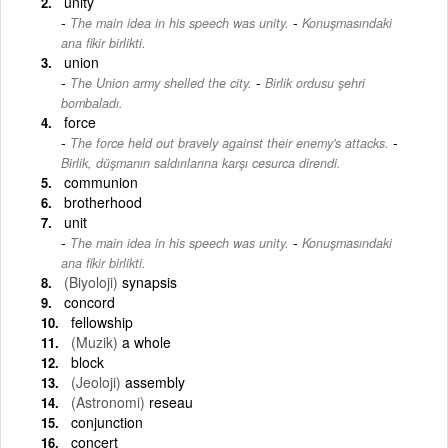
unity
-
The main idea in his speech was unity.
Konuşmasındaki
ana fikir birlikti.
union
-
The Union army shelled the city.
Birlik ordusu şehri
bombaladı.
force
-
The force held out bravely against their enemy's attacks.
Birlik, düşmanın saldırılarına karşı cesurca direndi.
communion
brotherhood
unit
-
The main idea in his speech was unity.
Konuşmasındaki
ana fikir birlikti.
(Biyoloji)
synapsis
concord
fellowship
(Muzik)
a whole
block
(Jeoloji)
assembly
(Astronomi)
reseau
conjunction
concert