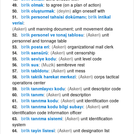
birlik
olmak
to agree (on a plan of action)
birlik
oluşturmak
(deyim)
align oneself with
birlik
personel tahsisi dokümanı;
birlik
intikal
verisi
(Askeri)
unit manning document; unit movement data
birlik
personel ve tonaj tablosu
(Askeri)
unit
personnel and tonnage table
birlik
posta eri
(Askeri)
organizational mail clerk
birlik
sansürü
(Askeri)
unit censorship
birlik
seviye kodu
(Askeri)
unit level code
birlik
sus
(Muzik)
semibreve rest
birlik
tabldotu
(Askeri)
unit mess
birlik
taktik harekat merkezi
(Askeri)
corps tactical
operations center
birlik
tanımlayıcı kodu
(Askeri)
unit descriptor code
birlik
tanımı
(Askeri)
unit description
birlik
tanıtma kodu
(Askeri)
unit identification code
birlik
tanıtma kodu bilgi subayı
(Askeri)
unit
identification code information officer
birlik
tanıtma sistemi
(Askeri)
unit identification
system
birlik
tayin listesi
(Askeri)
unit designation list