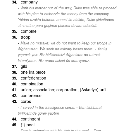
company
With his mother out of the way, Duke was able to proceed
-
with his plan to embezzle the money from the company.
Yoldan uzakta bulunan annesi ile birlikte, Duke şirketinden
zimmetine para geçirme planına devam edebildi.
combine
troop
Make no mistake: we do not want to keep our troops in
-
Afghanistan. We seek no military bases there.
Yanlış
yapmak yok: Biz birliklerimizi Afganistan'da tutmak
istemiyoruz. Biz orada askeri üs aramıyoruz.
gild
one lira piece
confederation
combination
union; association; corporation; (Askeriye) unit
conference
corps
-
I served in the intelligence corps.
Ben istihbarat
birliklerinde görev yaptım.
contingent
{i}
pool
-
Tom is swimming with his kids in the pool.
Tom,