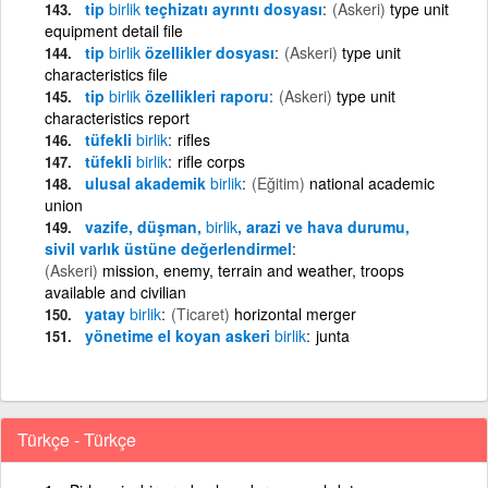
tip
birlik
teçhizatı ayrıntı dosyası
(Askeri)
type unit
equipment detail file
tip
birlik
özellikler dosyası
(Askeri)
type unit
characteristics file
tip
birlik
özellikleri raporu
(Askeri)
type unit
characteristics report
tüfekli
birlik
rifles
tüfekli
birlik
rifle corps
ulusal akademik
birlik
(Eğitim)
national academic
union
vazife, düşman,
birlik
, arazi ve hava durumu,
sivil varlık üstüne değerlendirmel
(Askeri)
mission, enemy, terrain and weather, troops
available and civilian
yatay
birlik
(Ticaret)
horizontal merger
yönetime el koyan askeri
birlik
junta
Türkçe - Türkçe