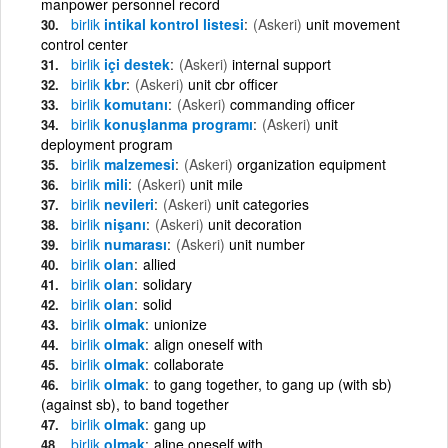
manpower personnel record
birlik
intikal kontrol listesi
(Askeri)
unit movement
control center
birlik
içi destek
(Askeri)
internal support
birlik
kbr
(Askeri)
unit cbr officer
birlik
komutanı
(Askeri)
commanding officer
birlik
konuşlanma programı
(Askeri)
unit
deployment program
birlik
malzemesi
(Askeri)
organization equipment
birlik
mili
(Askeri)
unit mile
birlik
nevileri
(Askeri)
unit categories
birlik
nişanı
(Askeri)
unit decoration
birlik
numarası
(Askeri)
unit number
birlik
olan
allied
birlik
olan
solidary
birlik
olan
solid
birlik
olmak
unionize
birlik
olmak
align oneself with
birlik
olmak
collaborate
birlik
olmak
to gang together, to gang up (with sb)
(against sb), to band together
birlik
olmak
gang up
birlik
olmak
aline oneself with