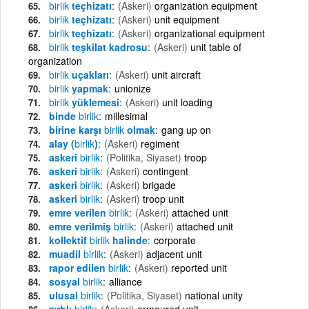
birlik
teçhizatı
(Askeri)
organization equipment
birlik
teçhizatı
(Askeri)
unit equipment
birlik
teçhizatı
(Askeri)
organizational equipment
birlik
teşkilat kadrosu
(Askeri)
unit table of
organization
birlik
uçakları
(Askeri)
unit aircraft
birlik
yapmak
unionize
birlik
yüklemesi
(Askeri)
unit loading
binde
birlik
millesimal
birine karşı
birlik
olmak
gang up on
alay (
birlik
)
(Askeri)
regiment
askeri
birlik
(Politika, Siyaset)
troop
askeri
birlik
(Askeri)
contingent
askeri
birlik
(Askeri)
brigade
askeri
birlik
(Askeri)
troop unit
emre verilen
birlik
(Askeri)
attached unit
emre verilmiş
birlik
(Askeri)
attached unit
kollektif
birlik
halinde
corporate
muadil
birlik
(Askeri)
adjacent unit
rapor edilen
birlik
(Askeri)
reported unit
sosyal
birlik
alliance
ulusal
birlik
(Politika, Siyaset)
national unity
zırhlı
birlik
(Askeri)
armoured unit