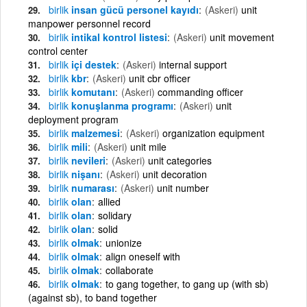
birlik
insan gücü personel kayıdı
(Askeri)
unit
manpower personnel record
birlik
intikal kontrol listesi
(Askeri)
unit movement
control center
birlik
içi destek
(Askeri)
internal support
birlik
kbr
(Askeri)
unit cbr officer
birlik
komutanı
(Askeri)
commanding officer
birlik
konuşlanma programı
(Askeri)
unit
deployment program
birlik
malzemesi
(Askeri)
organization equipment
birlik
mili
(Askeri)
unit mile
birlik
nevileri
(Askeri)
unit categories
birlik
nişanı
(Askeri)
unit decoration
birlik
numarası
(Askeri)
unit number
birlik
olan
allied
birlik
olan
solidary
birlik
olan
solid
birlik
olmak
unionize
birlik
olmak
align oneself with
birlik
olmak
collaborate
birlik
olmak
to gang together, to gang up (with sb)
(against sb), to band together