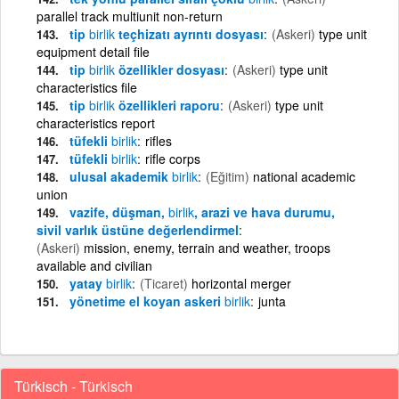
parallel track multiunit non-return
tip
birlik
teçhizatı ayrıntı dosyası
(Askeri)
type unit
equipment detail file
tip
birlik
özellikler dosyası
(Askeri)
type unit
characteristics file
tip
birlik
özellikleri raporu
(Askeri)
type unit
characteristics report
tüfekli
birlik
rifles
tüfekli
birlik
rifle corps
ulusal akademik
birlik
(Eğitim)
national academic
union
vazife, düşman,
birlik
, arazi ve hava durumu,
sivil varlık üstüne değerlendirmel
(Askeri)
mission, enemy, terrain and weather, troops
available and civilian
yatay
birlik
(Ticaret)
horizontal merger
yönetime el koyan askeri
birlik
junta
Türkisch - Türkisch