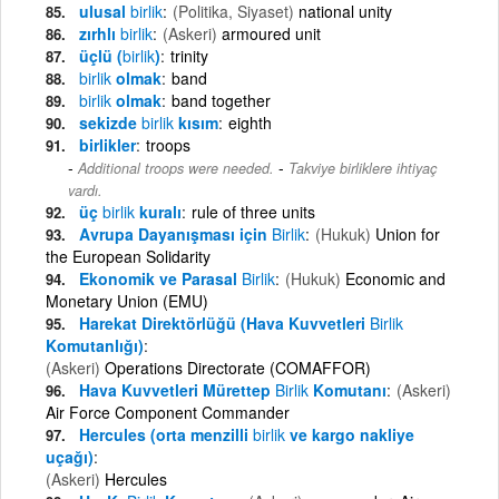
ulusal
birlik
(Politika, Siyaset)
national unity
zırhlı
birlik
(Askeri)
armoured unit
üçlü (
birlik
)
trinity
birlik
olmak
band
birlik
olmak
band together
sekizde
birlik
kısım
eighth
birlikler
troops
-
Additional troops were needed.
Takviye birliklere ihtiyaç
vardı.
üç
birlik
kuralı
rule of three units
Avrupa Dayanışması için
Birlik
(Hukuk)
Union for
the European Solidarity
Ekonomik ve Parasal
Birlik
(Hukuk)
Economic and
Monetary Union (EMU)
Harekat Direktörlüğü (Hava Kuvvetleri
Birlik
Komutanlığı)
(Askeri)
Operations Directorate (COMAFFOR)
Hava Kuvvetleri Mürettep
Birlik
Komutanı
(Askeri)
Air Force Component Commander
Hercules (orta menzilli
birlik
ve kargo nakliye
uçağı)
(Askeri)
Hercules