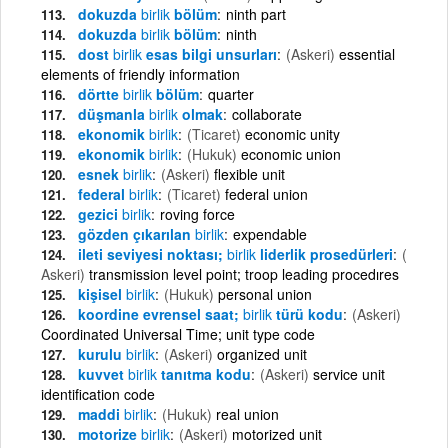
dokuzda
birlik
bölüm
ninth part
dokuzda
birlik
bölüm
ninth
dost
birlik
esas bilgi unsurları
(Askeri)
essential
elements of friendly information
dörtte
birlik
bölüm
quarter
düşmanla
birlik
olmak
collaborate
ekonomik
birlik
(Ticaret)
economic unity
ekonomik
birlik
(Hukuk)
economic union
esnek
birlik
(Askeri)
flexible unit
federal
birlik
(Ticaret)
federal union
gezici
birlik
roving force
gözden çıkarılan
birlik
expendable
ileti seviyesi noktası;
birlik
liderlik prosedürleri
(
Askeri)
transmission level point; troop leading procedıres
kişisel
birlik
(Hukuk)
personal union
koordine evrensel saat;
birlik
türü kodu
(Askeri)
Coordinated Universal Time; unit type code
kurulu
birlik
(Askeri)
organized unit
kuvvet
birlik
tanıtma kodu
(Askeri)
service unit
identification code
maddi
birlik
(Hukuk)
real union
motorize
birlik
(Askeri)
motorized unit