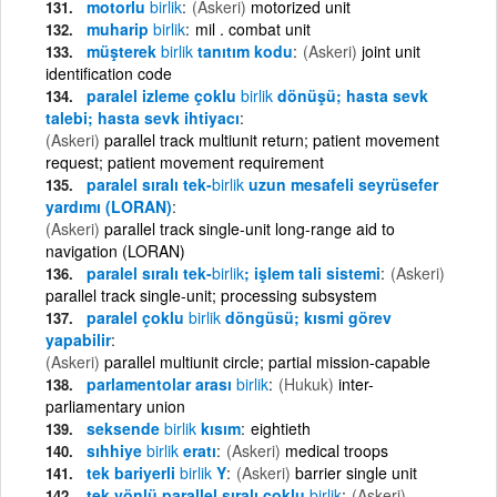
motorlu
birlik
(Askeri)
motorized unit
muharip
birlik
mil . combat unit
müşterek
birlik
tanıtım kodu
(Askeri)
joint unit
identification code
paralel izleme çoklu
birlik
dönüşü; hasta sevk
talebi; hasta sevk ihtiyacı
(Askeri)
parallel track multiunit return; patient movement
request; patient movement requirement
paralel sıralı tek-
birlik
uzun mesafeli seyrüsefer
yardımı (LORAN)
(Askeri)
parallel track single-unit long-range aid to
navigation (LORAN)
paralel sıralı tek-
birlik
; işlem tali sistemi
(Askeri)
parallel track single-unit; processing subsystem
paralel çoklu
birlik
döngüsü; kısmi görev
yapabilir
(Askeri)
parallel multiunit circle; partial mission-capable
parlamentolar arası
birlik
(Hukuk)
inter-
parliamentary union
seksende
birlik
kısım
eightieth
sıhhiye
birlik
eratı
(Askeri)
medical troops
tek bariyerli
birlik
Y
(Askeri)
barrier single unit
tek yönlü parallel sıralı çoklu
birlik
(Askeri)