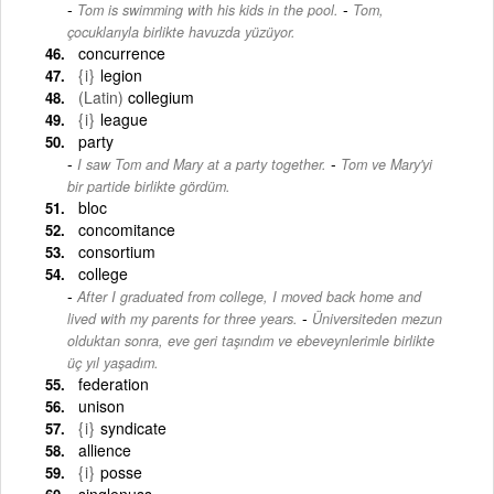
-
Tom is swimming with his kids in the pool.
Tom,
çocuklarıyla birlikte havuzda yüzüyor.
concurrence
{i}
legion
(Latin)
collegium
{i}
league
party
-
I saw Tom and Mary at a party together.
Tom ve Mary'yi
bir partide birlikte gördüm.
bloc
concomitance
consortium
college
After I graduated from college, I moved back home and
-
lived with my parents for three years.
Üniversiteden mezun
olduktan sonra, eve geri taşındım ve ebeveynlerimle birlikte
üç yıl yaşadım.
federation
unison
{i}
syndicate
allience
{i}
posse
singlenuss