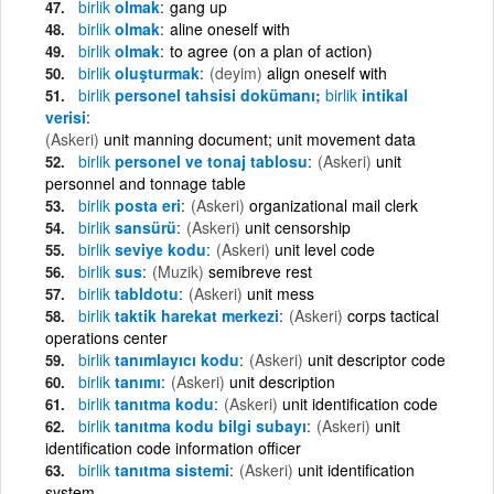
birlik
olmak
gang up
birlik
olmak
aline oneself with
birlik
olmak
to agree (on a plan of action)
birlik
oluşturmak
(deyim)
align oneself with
birlik
personel tahsisi dokümanı;
birlik
intikal
verisi
(Askeri)
unit manning document; unit movement data
birlik
personel ve tonaj tablosu
(Askeri)
unit
personnel and tonnage table
birlik
posta eri
(Askeri)
organizational mail clerk
birlik
sansürü
(Askeri)
unit censorship
birlik
seviye kodu
(Askeri)
unit level code
birlik
sus
(Muzik)
semibreve rest
birlik
tabldotu
(Askeri)
unit mess
birlik
taktik harekat merkezi
(Askeri)
corps tactical
operations center
birlik
tanımlayıcı kodu
(Askeri)
unit descriptor code
birlik
tanımı
(Askeri)
unit description
birlik
tanıtma kodu
(Askeri)
unit identification code
birlik
tanıtma kodu bilgi subayı
(Askeri)
unit
identification code information officer
birlik
tanıtma sistemi
(Askeri)
unit identification
system