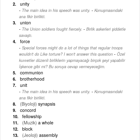
unity
-
The main idea in his speech was unity.
Konuşmasındaki
ana fikir birlikti.
union
-
The Union soldiers fought fiercely.
Birlik askerleri şiddetle
savaştı.
force
Special forces might do a lot of things that regular troops
-
wouldn't do Like torture? I won't answer this question
Özel
kuvvetler düzenli birliklerin yapmayacağı birçok şeyi yapabilir
İşkence gibi mi? Bu soruya cevap vermeyeceğim.
communion
brotherhood
unit
-
The main idea in his speech was unity.
Konuşmasındaki
ana fikir birlikti.
(Biyoloji)
synapsis
concord
fellowship
(Muzik)
a whole
block
(Jeoloji)
assembly