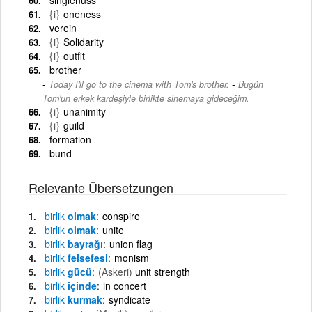
{i}
oneness
verein
{i}
Solidarity
{i}
outfit
brother
-
Today I'll go to the cinema with Tom's brother.
Bugün
Tom'un erkek kardeşiyle birlikte sinemaya gideceğim.
{i}
unanimity
{i}
guild
formation
bund
Relevante Übersetzungen
birlik
olmak
conspire
birlik
olmak
unite
birlik
bayrağı
union flag
birlik
felsefesi
monism
birlik
gücü
(Askeri)
unit strength
birlik
içinde
in concert
birlik
kurmak
syndicate