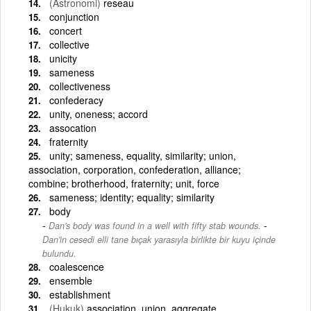
(Astronomi)
reseau
conjunction
concert
collective
unicity
sameness
collectiveness
confederacy
unity, oneness; accord
assocation
fraternity
unity; sameness, equality, similarity; union,
association, corporation, confederation, alliance;
combine; brotherhood, fraternity; unit, force
sameness; identity; equality; similarity
body
-
Dan's body was found in a well with fifty stab wounds.
Dan'in cesedi elli tane bıçak yarasıyla birlikte bir kuyu içinde
bulundu.
coalescence
ensemble
establishment
(Hukuk)
association, union, aggregate