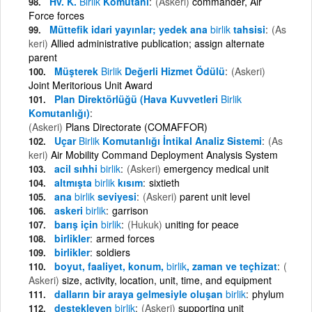
Hv. K.
Birlik
Komutanı
(Askeri)
commander, Air
Force forces
Müttefik idari yayınlar; yedek ana
birlik
tahsisi
(As
keri)
Allied administrative publication; assign alternate
parent
Müşterek
Birlik
Değerli Hizmet Ödülü
(Askeri)
Joint Meritorious Unit Award
Plan Direktörlüğü (Hava Kuvvetleri
Birlik
Komutanlığı)
(Askeri)
Plans Directorate (COMAFFOR)
Uçar
Birlik
Komutanlığı İntikal Analiz Sistemi
(As
keri)
Air Mobility Command Deployment Analysis System
acil sıhhi
birlik
(Askeri)
emergency medical unit
altmışta
birlik
kısım
sixtieth
ana
birlik
seviyesi
(Askeri)
parent unit level
askeri
birlik
garrison
barış için
birlik
(Hukuk)
uniting for peace
birlikler
armed forces
birlikler
soldiers
boyut, faaliyet, konum,
birlik
, zaman ve teçhizat
(
Askeri)
size, activity, location, unit, time, and equipment
dalların bir araya gelmesiyle oluşan
birlik
phylum
destekleyen
birlik
(Askeri)
supporting unit