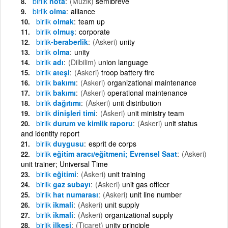
birlik
nota
(Muzik)
semibreve
birlik
olma
alliance
birlik
olmak
team up
birlik
olmuş
corporate
birlik
-beraberlik
(Askeri)
unity
birlik
olma
unity
birlik
adı
(Dilbilim)
union language
birlik
ateşi
(Askeri)
troop battery fire
birlik
bakımı
(Askeri)
organizational maintenance
birlik
bakımı
(Askeri)
operational maintenance
birlik
dağıtımı
(Askeri)
unit distribution
birlik
dinişleri timi
(Askeri)
unit ministry team
birlik
durum ve kimlik raporu
(Askeri)
unit status
and identity report
birlik
duygusu
esprit de corps
birlik
eğitim aracı/eğitmeni; Evrensel Saat
(Askeri)
unit trainer; Universal Time
birlik
eğitimi
(Askeri)
unit training
birlik
gaz subayı
(Askeri)
unit gas officer
birlik
hat numarası
(Askeri)
unit line number
birlik
ikmali
(Askeri)
unit supply
birlik
ikmali
(Askeri)
organizational supply
birlik
ilkesi
(Ticaret)
unity principle