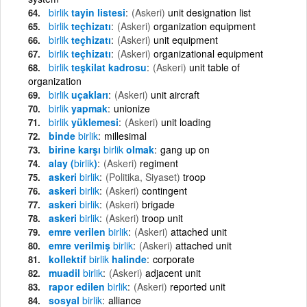
birlik
tayin listesi
(Askeri)
unit designation list
birlik
teçhizatı
(Askeri)
organization equipment
birlik
teçhizatı
(Askeri)
unit equipment
birlik
teçhizatı
(Askeri)
organizational equipment
birlik
teşkilat kadrosu
(Askeri)
unit table of
organization
birlik
uçakları
(Askeri)
unit aircraft
birlik
yapmak
unionize
birlik
yüklemesi
(Askeri)
unit loading
binde
birlik
millesimal
birine karşı
birlik
olmak
gang up on
alay (
birlik
)
(Askeri)
regiment
askeri
birlik
(Politika, Siyaset)
troop
askeri
birlik
(Askeri)
contingent
askeri
birlik
(Askeri)
brigade
askeri
birlik
(Askeri)
troop unit
emre verilen
birlik
(Askeri)
attached unit
emre verilmiş
birlik
(Askeri)
attached unit
kollektif
birlik
halinde
corporate
muadil
birlik
(Askeri)
adjacent unit
rapor edilen
birlik
(Askeri)
reported unit
sosyal
birlik
alliance