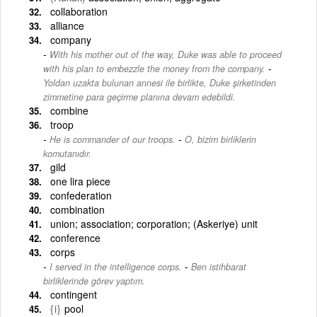
collaboration
alliance
company
With his mother out of the way, Duke was able to proceed
-
with his plan to embezzle the money from the company.
Yoldan uzakta bulunan annesi ile birlikte, Duke şirketinden
zimmetine para geçirme planına devam edebildi.
combine
troop
-
He is commander of our troops.
O, bizim birliklerin
komutanıdır.
gild
one lira piece
confederation
combination
union; association; corporation; (Askeriye) unit
conference
corps
-
I served in the intelligence corps.
Ben istihbarat
birliklerinde görev yaptım.
contingent
{i}
pool