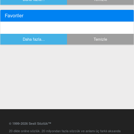
Favoriler
Daha fazla...
Temizle
© 1999-2026 Sesli Sözlük™
20 dilde online sözlük. 20 milyondan fazla sözcük ve anlamı üç farklı aksanda