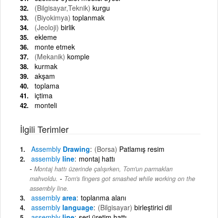
(Bilgisayar,Teknik)
kurgu
(Biyokimya)
toplanmak
(Jeoloji)
birlik
ekleme
monte etmek
(Mekanik)
komple
kurmak
akşam
toplama
içtima
monteli
İlgili Terimler
Assembly
Drawing
(Borsa)
Patlamış resim
assembly
line
montaj hattı
Montaj hattı üzerinde çalışırken, Tom'un parmakları
-
mahvoldu.
Tom's fingers got smashed while working on the
assembly line.
assembly
area
toplanma alanı
assembly
language
(Bilgisayar)
birleştirici dil
assembly
line
seri üretim hattı