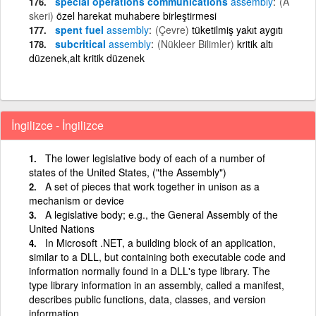
special operations communications
assembly
(A
skeri)
özel harekat muhabere birleştirmesi
spent fuel
assembly
(Çevre)
tüketilmiş yakıt aygıtı
subcritical
assembly
(Nükleer Bilimler)
kritik altı
düzenek,alt kritik düzenek
İngilizce - İngilizce
The lower legislative body of each of a number of
states of the United States, ("the Assembly")
A set of pieces that work together in unison as a
mechanism or device
A legislative body; e.g., the General Assembly of the
United Nations
In Microsoft .NET, a building block of an application,
similar to a DLL, but containing both executable code and
information normally found in a DLL's type library. The
type library information in an assembly, called a manifest,
describes public functions, data, classes, and version
information