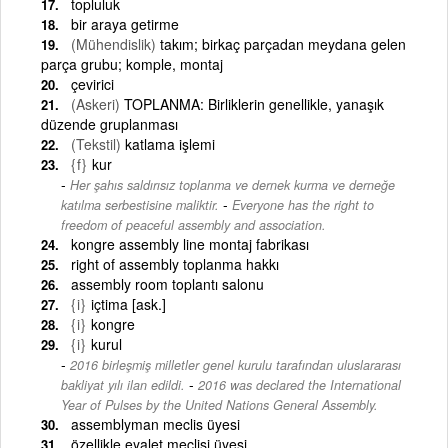
topluluk
bir araya getirme
(Mühendislik)
takım; birkaç parçadan meydana gelen
parça grubu; komple, montaj
çevirici
(Askeri)
TOPLANMA: Birliklerin genellikle, yanaşık
düzende gruplanması
(Tekstil)
katlama işlemi
{f}
kur
Her şahıs saldırısız toplanma ve dernek kurma ve derneğe
-
katılma serbestisine maliktir.
Everyone has the right to
freedom of peaceful assembly and association.
kongre assembly line montaj fabrikası
right of assembly toplanma hakkı
assembly room toplantı salonu
{i}
içtima [ask.]
{i}
kongre
{i}
kurul
2016 birleşmiş milletler genel kurulu tarafından uluslararası
-
bakliyat yılı ilan edildi.
2016 was declared the International
Year of Pulses by the United Nations General Assembly.
assemblyman meclis üyesi
özellikle eyalet meclisi üyesi