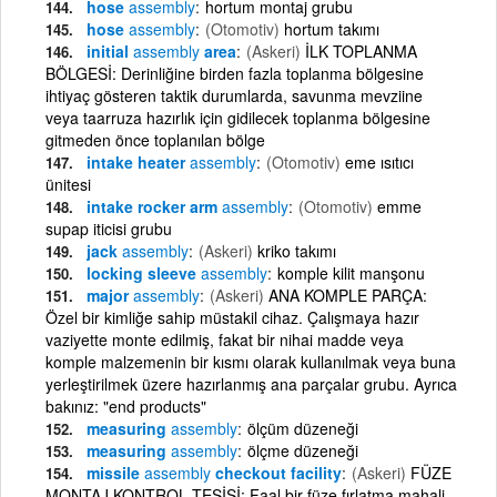
hose
assembly
hortum montaj grubu
hose
assembly
(Otomotiv)
hortum takımı
initial
assembly
area
(Askeri)
İLK TOPLANMA
BÖLGESİ: Derinliğine birden fazla toplanma bölgesine
ihtiyaç gösteren taktik durumlarda, savunma mevziine
veya taarruza hazırlık için gidilecek toplanma bölgesine
gitmeden önce toplanılan bölge
intake heater
assembly
(Otomotiv)
eme ısıtıcı
ünitesi
intake rocker arm
assembly
(Otomotiv)
emme
supap iticisi grubu
jack
assembly
(Askeri)
kriko takımı
locking sleeve
assembly
komple kilit manşonu
major
assembly
(Askeri)
ANA KOMPLE PARÇA:
Özel bir kimliğe sahip müstakil cihaz. Çalışmaya hazır
vaziyette monte edilmiş, fakat bir nihai madde veya
komple malzemenin bir kısmı olarak kullanılmak veya buna
yerleştirilmek üzere hazırlanmış ana parçalar grubu. Ayrıca
bakınız: "end products"
measuring
assembly
ölçüm düzeneği
measuring
assembly
ölçme düzeneği
missile
assembly
checkout facility
(Askeri)
FÜZE
MONTAJ KONTROL TESİSİ: Faal bir füze fırlatma mahali