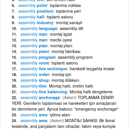
assembly
point
toplanma noktası
assembly
position
toplanma yeri
assembly
hall
toplantı salonu
assembly
industry
montaj sanayii
assembly
language
assembly dili
assembly
man
montaj işçisi
assembly
man
meclis üyesi
assembly
plan
montaj planı
assembly
plant
montaj fabrikası
assembly
program
assembly programı
assembly
room
toplantı salonu
assembly
line technique
hareketli tezgahta imalat
assembly
order
montaj için
assembly
shop
montaj dükkanı
assembly
-line
Montaj hattı, üretim hattı
assembly
-line balancing
Montaj hattı dengeleme
assembly
anchorage
(Askeri)
TOPLANMA DEMİR
YERİ: Gemilerin toplanması ve hareketleri için amaçlanan
bir demirleme yeri. Ayrıca bakınız: "emergency anchorage"
assembly
area
içtima alanı
assembly
area
(Askeri)
MONTAJ SAHASI: Bir ikmal
tesisinde, ana parçaların tam cihazlar, takım veya komple