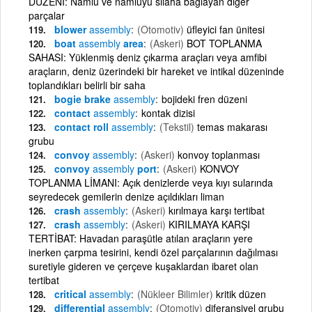
DÜZENİ: Namlu ve namluyu silaha bağlayan diğer
parçalar
blower
assembly
(Otomotiv)
üfleyici fan ünitesi
boat
assembly
area
(Askeri)
BOT TOPLANMA
SAHASI: Yüklenmiş deniz çıkarma araçları veya amfibi
araçların, deniz üzerindeki bir hareket ve intikal düzeninde
toplandıkları belirli bir saha
bogie brake
assembly
bojideki fren düzeni
contact
assembly
kontak dizisi
contact roll
assembly
(Tekstil)
temas makarası
grubu
convoy
assembly
(Askeri)
konvoy toplanması
convoy
assembly
port
(Askeri)
KONVOY
TOPLANMA LİMANI: Açık denizlerde veya kıyı sularında
seyredecek gemilerin denize açıldıkları liman
crash
assembly
(Askeri)
kırılmaya karşı tertibat
crash
assembly
(Askeri)
KIRILMAYA KARŞI
TERTİBAT: Havadan paraşütle atılan araçların yere
inerken çarpma tesirini, kendi özel parçalarının dağılması
suretiyle gideren ve çerçeve kuşaklardan ibaret olan
tertibat
critical
assembly
(Nükleer Bilimler)
kritik düzen
differential
assembly
(Otomotiv)
diferansiyel grubu