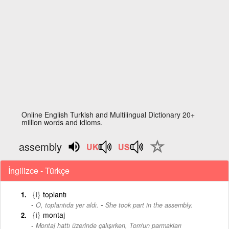
Online English Turkish and Multilingual Dictionary 20+
million words and idioms.
assembly
İngilizce - Türkçe
{i}
toplantı
-
O, toplantıda yer aldı.
She took part in the assembly.
{i}
montaj
Montaj hattı üzerinde çalışırken, Tom'un parmakları