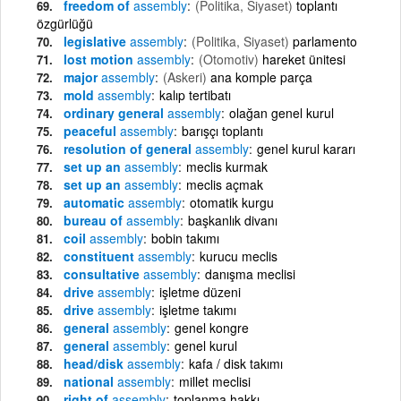
freedom of
assembly
(Politika, Siyaset)
toplantı
özgürlüğü
legislative
assembly
(Politika, Siyaset)
parlamento
lost motion
assembly
(Otomotiv)
hareket ünitesi
major
assembly
(Askeri)
ana komple parça
mold
assembly
kalıp tertibatı
ordinary general
assembly
olağan genel kurul
peaceful
assembly
barışçı toplantı
resolution of general
assembly
genel kurul kararı
set up an
assembly
meclis kurmak
set up an
assembly
meclis açmak
automatic
assembly
otomatik kurgu
bureau of
assembly
başkanlık divanı
coil
assembly
bobin takımı
constituent
assembly
kurucu meclis
consultative
assembly
danışma meclisi
drive
assembly
işletme düzeni
drive
assembly
işletme takımı
general
assembly
genel kongre
general
assembly
genel kurul
head/disk
assembly
kafa / disk takımı
national
assembly
millet meclisi
right of
assembly
toplanma hakkı