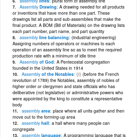
assembly
lines
plural form of assembly line
Assembly
Drawing
A drawing needed for all products
or inventions that have more than one part. These
drawings list all parts and sub-assemblies that make the
final product. A BOM (Bill of Materials) on the drawing lists
each part number, part name, and part quantity
assembly
line balancing
(industrial engineering)
Assigning numbers of operators or machines to each
operation of an assembly line so as to meet the required
production rate with a minimum of idle time
Assembly
of God
A Pentecostal congregation
founded in the United States in 1914
Assembly
of the Notables
{i}
(before the French
revolution of 1789) the Notables, assembly of nobles of
higher order or clergymen and state officials who has
deliberative (not legislative) or administrative powers who
were appointed by the king to constitute a representative
body
assembly
area
place where all units gather and then
move out to the forming-up area
assembly
hall
a hall where many people can
congregate
assembly
language
A programming language that is