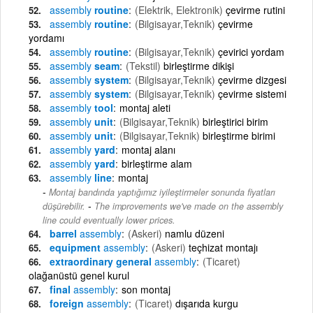
assembly
routine
(Elektrik, Elektronik)
çevirme rutini
assembly
routine
(Bilgisayar,Teknik)
çevirme
yordamı
assembly
routine
(Bilgisayar,Teknik)
çevirici yordam
assembly
seam
(Tekstil)
birleştirme dikişi
assembly
system
(Bilgisayar,Teknik)
çevirme dizgesi
assembly
system
(Bilgisayar,Teknik)
çevirme sistemi
assembly
tool
montaj aleti
assembly
unit
(Bilgisayar,Teknik)
birleştirici birim
assembly
unit
(Bilgisayar,Teknik)
birleştirme birimi
assembly
yard
montaj alanı
assembly
yard
birleştirme alam
assembly
line
montaj
Montaj bandında yaptığımız iyileştirmeler sonunda fiyatları
-
düşürebilir.
The improvements we've made on the assembly
line could eventually lower prices.
barrel
assembly
(Askeri)
namlu düzeni
equipment
assembly
(Askeri)
teçhizat montajı
extraordinary general
assembly
(Ticaret)
olağanüstü genel kurul
final
assembly
son montaj
foreign
assembly
(Ticaret)
dışarıda kurgu