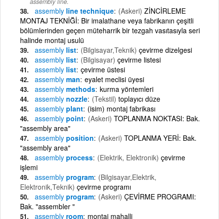
assembly line.
assembly
line technique
(Askeri)
ZİNCİRLEME
MONTAJ TEKNİĞİ: Bir imalathane veya fabrikanın çeşitli
bölümlerinden geçen müteharrik bir tezgah vasıtasıyla seri
halinde montaj usulü
assembly
list
(Bilgisayar,Teknik)
çevirme dizelgesi
assembly
list
(Bilgisayar)
çevirme listesi
assembly
list
çevirme üstesi
assembly
man
eyalet meclisi üyesi
assembly
methods
kurma yöntemleri
assembly
nozzle
(Tekstil)
toplayıcı düze
assembly
plant
(isim) montaj fabrikası
assembly
point
(Askeri)
TOPLANMA NOKTASI: Bak.
"assembly area"
assembly
position
(Askeri)
TOPLANMA YERİ: Bak.
"assembly area"
assembly
process
(Elektrik, Elektronik)
çevirme
işlemi
assembly
program
(Bilgisayar,Elektrik,
Elektronik,Teknik)
çevirme programı
assembly
program
(Askeri)
ÇEVİRME PROGRAMI:
Bak. "assembler "
assembly
room
montaj mahalli