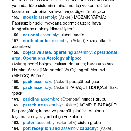
yanında, füze sisteminin nihai montajı ve kontrolü için
tasarlanan bir bina, karavan veya diğer tür bir yapı
mosaic
assembly
(Askeri)
MOZAİK YAPMA:
Fasılasız bir şekil meydana getirmek üzere hava
fotoğraflarının birleştirilmesi işlemi
national
assembly
ulusal meclis
north atlantic
assembly
(Askeri)
kuzey atlantik
asamblesi
objective area; operating
assembly
; operational
area; Operations Aerology shipbo
(Askeri)
hedef bölgesi; çalışan donanım; harekat sahası;
Harekat Aeroloji Meteoroloji Ve Oşinografi Merkezi
(METOC) Bölümü
pack
assembly
(Askeri)
paraşüt bohçası
pack
assembly
(Askeri)
PARAŞÜT BOHÇASI: Bak.
"pack"
padding
assembly
(Otomotiv)
minder grubu
parachute
assembly
(Askeri)
KOMPLE PARAŞÜT:
Bir paraşütün; kubbe ve paraşüt ipleri ile, bunların
taşınmasına yarayan bohça ve kolonu
piston
assembly
(Otomotiv)
piston grubu
port reception and
assembly
capacity
(Askeri)