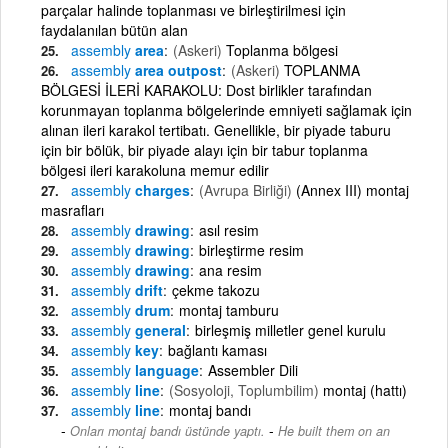
parçalar halinde toplanması ve birleştirilmesi için
faydalanılan bütün alan
assembly
area
(Askeri)
Toplanma bölgesi
assembly
area outpost
(Askeri)
TOPLANMA
BÖLGESİ İLERİ KARAKOLU: Dost birlikler tarafından
korunmayan toplanma bölgelerinde emniyeti sağlamak için
alınan ileri karakol tertibatı. Genellikle, bir piyade taburu
için bir bölük, bir piyade alayı için bir tabur toplanma
bölgesi ileri karakoluna memur edilir
assembly
charges
(Avrupa Birliği)
(Annex III) montaj
masrafları
assembly
drawing
asıl resim
assembly
drawing
birleştirme resim
assembly
drawing
ana resim
assembly
drift
çekme takozu
assembly
drum
montaj tamburu
assembly
general
birleşmiş milletler genel kurulu
assembly
key
bağlantı kaması
assembly
language
Assembler Dili
assembly
line
(Sosyoloji, Toplumbilim)
montaj (hattı)
assembly
line
montaj bandı
-
Onları montaj bandı üstünde yaptı.
He built them on an