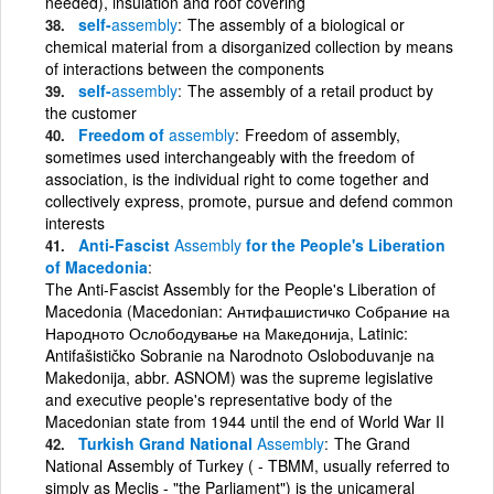
needed), insulation and roof covering
self-
assembly
The assembly of a biological or
chemical material from a disorganized collection by means
of interactions between the components
self-
assembly
The assembly of a retail product by
the customer
Freedom of
assembly
Freedom of assembly,
sometimes used interchangeably with the freedom of
association, is the individual right to come together and
collectively express, promote, pursue and defend common
interests
Anti-Fascist
Assembly
for the People's Liberation
of Macedonia
The Anti-Fascist Assembly for the People's Liberation of
Macedonia (Macedonian: Антифашистичко Собрание на
Народното Ослободување на Македонија, Latinic:
Antifašističko Sobranie na Narodnoto Osloboduvanje na
Makedonija, abbr. ASNOM) was the supreme legislative
and executive people's representative body of the
Macedonian state from 1944 until the end of World War II
Turkish Grand National
Assembly
The Grand
National Assembly of Turkey ( - TBMM, usually referred to
simply as Meclis - "the Parliament") is the unicameral