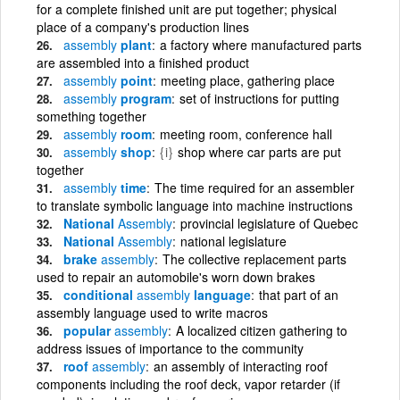
for a complete finished unit are put together; physical
place of a company's production lines
assembly
plant
a factory where manufactured parts
are assembled into a finished product
assembly
point
meeting place, gathering place
assembly
program
set of instructions for putting
something together
assembly
room
meeting room, conference hall
assembly
shop
{i}
shop where car parts are put
together
assembly
time
The time required for an assembler
to translate symbolic language into machine instructions
National
Assembly
provincial legislature of Quebec
National
Assembly
national legislature
brake
assembly
The collective replacement parts
used to repair an automobile's worn down brakes
conditional
assembly
language
that part of an
assembly language used to write macros
popular
assembly
A localized citizen gathering to
address issues of importance to the community
roof
assembly
an assembly of interacting roof
components including the roof deck, vapor retarder (if