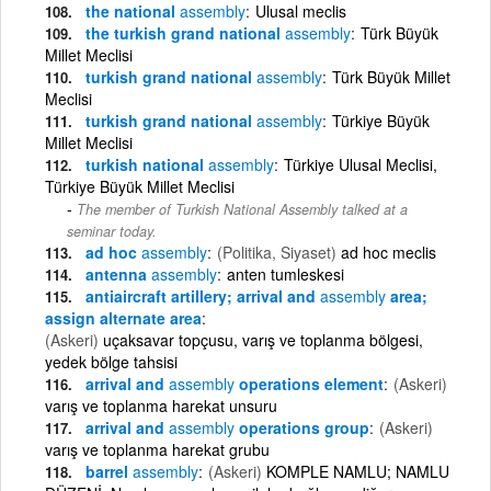
the national
assembly
Ulusal meclis
the turkish grand national
assembly
Türk Büyük
Millet Meclisi
turkish grand national
assembly
Türk Büyük Millet
Meclisi
turkish grand national
assembly
Türkiye Büyük
Millet Meclisi
turkish national
assembly
Türkiye Ulusal Meclisi,
Türkiye Büyük Millet Meclisi
The member of Turkish National Assembly talked at a
seminar today.
ad hoc
assembly
(Politika, Siyaset)
ad hoc meclis
antenna
assembly
anten tumleskesi
antiaircraft artillery; arrival and
assembly
area;
assign alternate area
(Askeri)
uçaksavar topçusu, varış ve toplanma bölgesi,
yedek bölge tahsisi
arrival and
assembly
operations element
(Askeri)
varış ve toplanma harekat unsuru
arrival and
assembly
operations group
(Askeri)
varış ve toplanma harekat grubu
barrel
assembly
(Askeri)
KOMPLE NAMLU; NAMLU