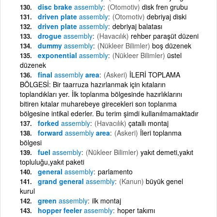
disc brake
assembly
(Otomotiv)
disk fren grubu
driven plate
assembly
(Otomotiv)
debriyaj diski
driven plate
assembly
debriyaj balatası
drogue
assembly
(Havacılık)
rehber paraşüt düzeni
dummy
assembly
(Nükleer Bilimler)
boş düzenek
exponential
assembly
(Nükleer Bilimler)
üstel
düzenek
final
assembly
area
(Askeri)
İLERİ TOPLAMA
BÖLGESİ: Bir taarruza hazırlanmak için kıtaların
toplandıkları yer. İlk toplanma bölgesinde hazırlıklarını
bitiren kıtalar muharebeye girecekleri son toplanma
bölgesine intikal ederler. Bu terim şimdi kullanılmamaktadır
forked
assembly
(Havacılık)
çatallı montaj
forward
assembly
area
(Askeri)
İleri toplanma
bölgesi
fuel
assembly
(Nükleer Bilimler)
yakıt demeti,yakıt
topluluğu,yakıt paketi
general
assembly
parlamento
grand general
assembly
(Kanun)
büyük genel
kurul
green
assembly
ilk montaj
hopper feeler
assembly
hoper takımı