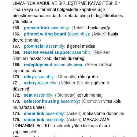
LİMAN YÜK KABUL VE BİRLEŞTİRME KAPASİTESİ: Bir
liman veya su terminal bölgesinde kapalı ve açık
birleştirme sahalarında, bir defada alınıp birleştirilebilecek
yük miktarı
presser foot
assembly
(Tekstil)
baskı ayağı
printed wiring board (
assembly
)
(Askeri)
baskı
devre (montaj)
provincial
assembly
il genel meclisi
reactor vessel support
assembly
(Nükleer
Bilimler)
reaktör kabı destek düzeneği
redeployment
assembly
area
(Askeri)
intikal
toplanma alanı
relay
assembly
(Otomotiv)
röle grubu
safety
assembly
(Nükleer Bilimler)
güvenlik
düzeneği
seat
assembly
(Otomotiv)
koltuk montaj
selector housing
assembly
(Otomotiv)
vites kolu
muhafaza ünitesi
shear link
assembly
(Askeri)
makaslama donanımı
shear link
assembly
(Askeri)
MAKASLAMA
DONANIMI: Belirli bir mekanik yükte kırılmak üzere
yapılmış alet