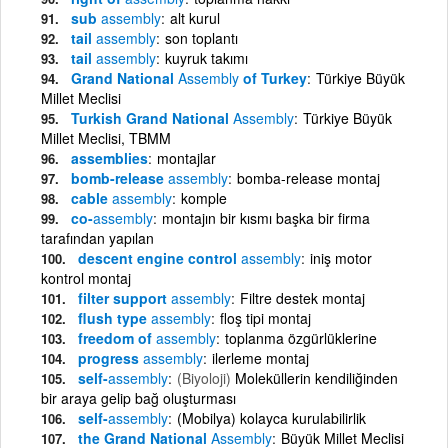
sub
assembly
alt kurul
tail
assembly
son toplantı
tail
assembly
kuyruk takımı
Grand National
Assembly
of Turkey
Türkiye Büyük
Millet Meclisi
Turkish Grand National
Assembly
Türkiye Büyük
Millet Meclisi, TBMM
assemblies
montajlar
bomb-release
assembly
bomba-release montaj
cable
assembly
komple
co-
assembly
montajın bir kısmı başka bir firma
tarafından yapılan
descent engine control
assembly
iniş motor
kontrol montaj
filter support
assembly
Filtre destek montaj
flush type
assembly
floş tipi montaj
freedom of
assembly
toplanma özgürlüklerine
progress
assembly
ilerleme montaj
self-
assembly
(Biyoloji)
Moleküllerin kendiliğinden
bir araya gelip bağ oluşturması
self-
assembly
(Mobilya) kolayca kurulabilirlik
the Grand National
Assembly
Büyük Millet Meclisi