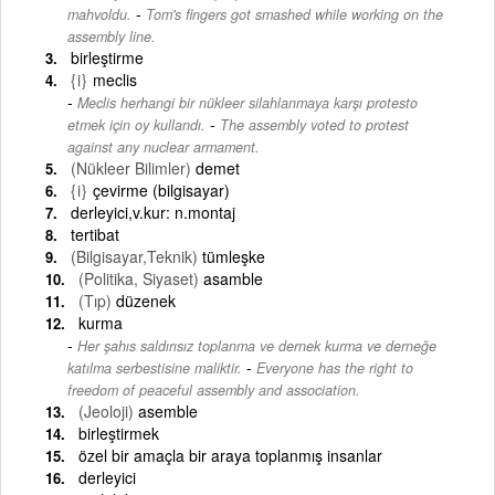
-
mahvoldu.
Tom's fingers got smashed while working on the
assembly line.
birleştirme
{i}
meclis
Meclis herhangi bir nükleer silahlanmaya karşı protesto
-
etmek için oy kullandı.
The assembly voted to protest
against any nuclear armament.
(Nükleer Bilimler)
demet
{i}
çevirme (bilgisayar)
derleyici,v.kur: n.montaj
tertibat
(Bilgisayar,Teknik)
tümleşke
(Politika, Siyaset)
asamble
(Tıp)
düzenek
kurma
Her şahıs saldırısız toplanma ve dernek kurma ve derneğe
-
katılma serbestisine maliktir.
Everyone has the right to
freedom of peaceful assembly and association.
(Jeoloji)
asemble
birleştirmek
özel bir amaçla bir araya toplanmış insanlar
derleyici