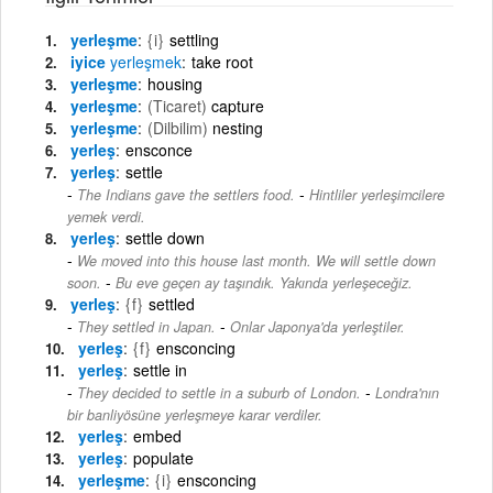
yerleşme
{i}
settling
iyice
yerleşmek
take root
yerleşme
housing
yerleşme
(Ticaret)
capture
yerleşme
(Dilbilim)
nesting
yerleş
ensconce
yerleş
settle
-
The Indians gave the settlers food.
Hintliler yerleşimcilere
yemek verdi.
yerleş
settle down
We moved into this house last month. We will settle down
-
soon.
Bu eve geçen ay taşındık. Yakında yerleşeceğiz.
yerleş
{f}
settled
-
They settled in Japan.
Onlar Japonya'da yerleştiler.
yerleş
{f}
ensconcing
yerleş
settle in
-
They decided to settle in a suburb of London.
Londra'nın
bir banliyösüne yerleşmeye karar verdiler.
yerleş
embed
yerleş
populate
yerleşme
{i}
ensconcing