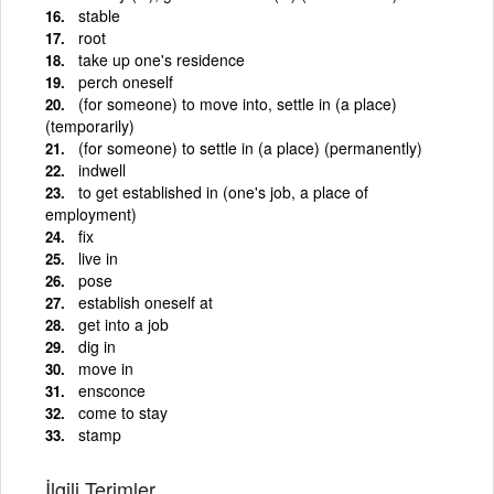
stable
root
take up one's residence
perch oneself
(for someone) to move into, settle in (a place)
(temporarily)
(for someone) to settle in (a place) (permanently)
indwell
to get established in (one's job, a place of
employment)
fix
live in
pose
establish oneself at
get into a job
dig in
move in
ensconce
come to stay
stamp
İlgili Terimler