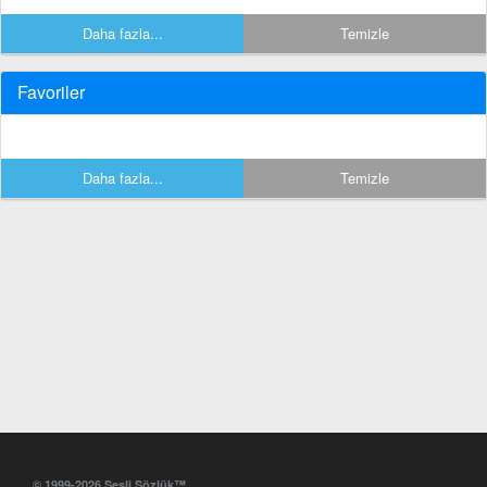
Daha fazla...
Temizle
Favoriler
Daha fazla...
Temizle
© 1999-2026 Sesli Sözlük™