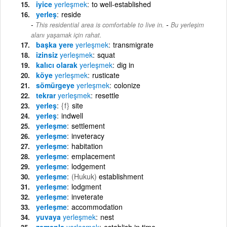
iyice
yerleşmek
to well-established
yerleş
reside
-
This residential area is comfortable to live in.
Bu yerleşim
alanı yaşamak için rahat.
başka yere
yerleşmek
transmigrate
izinsiz
yerleşmek
squat
kalıcı olarak
yerleşmek
dig in
köye
yerleşmek
rusticate
sömürgeye
yerleşmek
colonize
tekrar
yerleşmek
resettle
yerleş
{f}
site
yerleş
indwell
yerleşme
settlement
yerleşme
inveteracy
yerleşme
habitation
yerleşme
emplacement
yerleşme
lodgement
yerleşme
(Hukuk)
establishment
yerleşme
lodgment
yerleşme
inveterate
yerleşme
accommodation
yuvaya
yerleşmek
nest
zamanla
yerleşmek
establish in time