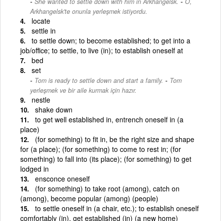
-
She wanted to settle down with him in Arkhangelsk.
O,
Arkhangelsk'te onunla yerleşmek istiyordu.
locate
settle in
to settle down; to become established; to get into a
job/office; to settle, to live (in); to establish oneself at
bed
set
-
Tom is ready to settle down and start a family.
Tom
yerleşmek ve bir aile kurmak için hazır.
nestle
shake down
to get well established in, entrench oneself in (a
place)
(for something) to fit in, be the right size and shape
for (a place); (for something) to come to rest in; (for
something) to fall into (its place); (for something) to get
lodged in
ensconce oneself
(for something) to take root (among), catch on
(among), become popular (among) (people)
to settle oneself in (a chair, etc.); to establish oneself
comfortably (in), get established (in) (a new home)