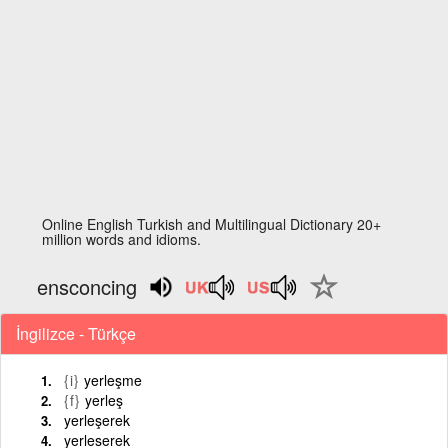
Online English Turkish and Multilingual Dictionary 20+
million words and idioms.
ensconcing
İngilizce - Türkçe
{i}
yerleşme
{f}
yerleş
yerleşerek
yerleserek