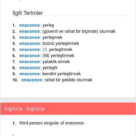
İlgili Terimler
ensconce
yerleş
ensconce
(güvenli ve rahat bir biçimde) oturmak
ensconce
yerleşmek
ensconce
özünü yerleştirmek
ensconce
{f}
yerleştirmek
ensconce
(fiil) yerleştirmek
ensconce
yataklık etmek
ensconce
yerleştir
ensconce
kendini yerleştirmek
ensconce
rahat bir şekilde oturmak
İngilizce - İngilizce
third-person singular of ensconce