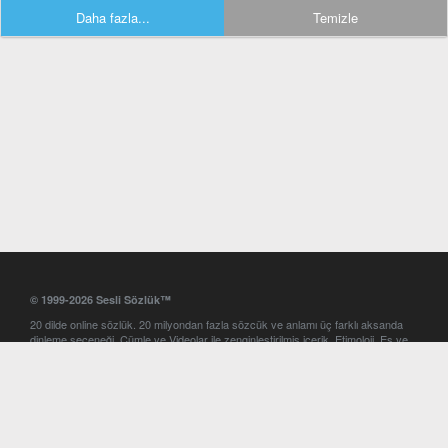
Daha fazla...
Temizle
© 1999-2026 Sesli Sözlük™
20 dilde online sözlük. 20 milyondan fazla sözcük ve anlamı üç farklı aksanda
dinleme seçeneği. Cümle ve Videolar ile zenginleştirilmiş içerik. Etimoloji, Eş ve
Zıt anlamlar, kelime okunuşları ve günün kelimesi. Yazım Türkçeleştirici ile hatalı
Türkçe metinleri düzeltme. iOS, Android ve Windows mobil platformlarda online
ve offline sözlük programları. Sesli Sözlük garantisinde Profesyonel çeviri
hizmetleri. İngilizce kelime haznenizi arttıracak kelime oyunları. Ayarlar
bölümünü kullarak çevirisini görmek istediğiniz sözlükleri seçme ve aynı
zamanda sözlüklerin gösterim sırasını ayarlama imkanı. Kelimelerin
seslendirilişini otomatik dinlemek için ayarlardan isteğiniz aksanı seçebilirsiniz.