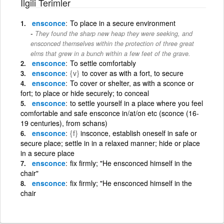
İlgili Terimler
ensconce
To place in a secure environment
They found the sharp new heap they were seeking, and
ensconced themselves within the protection of three great
elms that grew in a bunch within a few feet of the grave.
ensconce
To settle comfortably
ensconce
{v}
to cover as with a fort, to secure
ensconce
To cover or shelter, as with a sconce or
fort; to place or hide securely; to conceal
ensconce
to settle yourself in a place where you feel
comfortable and safe ensconce in/at/on etc (sconce (16-
19 centuries), from schans)
ensconce
{f}
insconce, establish oneself in safe or
secure place; settle in in a relaxed manner; hide or place
in a secure place
ensconce
fix firmly; "He ensconced himself in the
chair"
ensconce
fix firmly; "He ensconced himself in the
chair