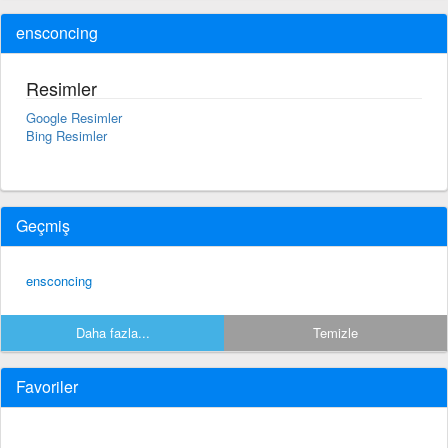
ensconcing
Resimler
Google Resimler
Bing Resimler
Geçmiş
ensconcing
Daha fazla...
Temizle
Favoriler