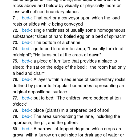
rocks above and below by visually or physically more or
less well defined boundary planes
bed
-
That part or a conveyor upon which the load
rests or slides while being conveyed
bed
-
single thickness of usually some homogeneous
substance; "slices of hard-boiled egg on a bed of spinach"
bed
-
The bottom of a channel
bed
-
go to bed in order to sleep; "I usually turn in at
midnight"; "He turns out at the crack of dawn"
bed
-
a piece of furniture that provides a place to
sleep; "he sat on the edge of the bed"; "the room had only
a bed and chair"
bed
-
A layer within a sequence of sedimentary rocks
defined by planar to irregular boundaries representing an
original depositional surface
bed
-
put to bed; "The children were bedded at ten
o'clock"
bed
-
place (plants) in a prepared bed of soil
bed
-
The area surrounding the lane, including the
approach, the pit, and the gutters
bed
-
A narrow flat-topped ridge on which crops are
grown with a furrow on each side for drainage of water or