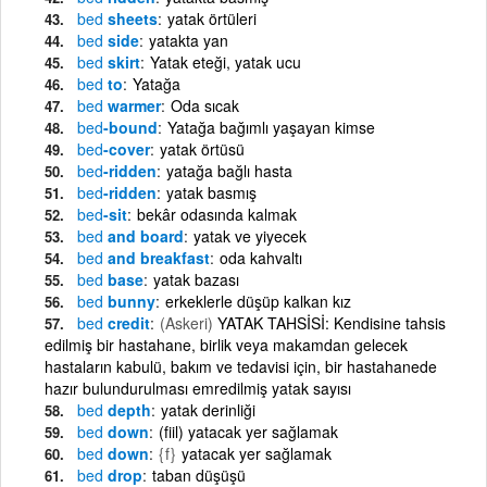
bed
sheets
yatak örtüleri
bed
side
yatakta yan
bed
skirt
Yatak eteği, yatak ucu
bed
to
Yatağa
bed
warmer
Oda sıcak
bed
-bound
Yatağa bağımlı yaşayan kimse
bed
-cover
yatak örtüsü
bed
-ridden
yatağa bağlı hasta
bed
-ridden
yatak basmış
bed
-sit
bekâr odasında kalmak
bed
and board
yatak ve yiyecek
bed
and breakfast
oda kahvaltı
bed
base
yatak bazası
bed
bunny
erkeklerle düşüp kalkan kız
bed
credit
(Askeri)
YATAK TAHSİSİ: Kendisine tahsis
edilmiş bir hastahane, birlik veya makamdan gelecek
hastaların kabulü, bakım ve tedavisi için, bir hastahanede
hazır bulundurulması emredilmiş yatak sayısı
bed
depth
yatak derinliği
bed
down
(fiil) yatacak yer sağlamak
bed
down
{f}
yatacak yer sağlamak
bed
drop
taban düşüşü