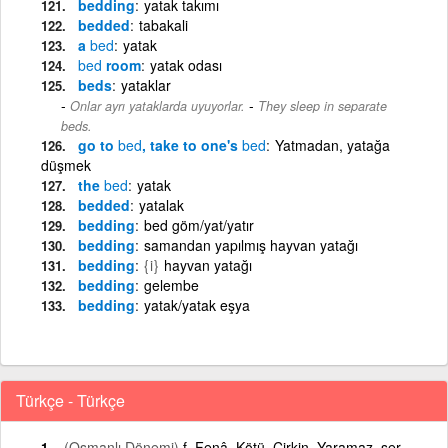
bedding
yatak takımı
bedded
tabakali
a
bed
yatak
bed
room
yatak odası
beds
yataklar
-
Onlar ayrı yataklarda uyuyorlar.
They sleep in separate
beds.
go to
bed
, take to one's
bed
Yatmadan, yatağa
düşmek
the
bed
yatak
bedded
yatalak
bedding
bed göm/yat/yatır
bedding
samandan yapılmış hayvan yatağı
bedding
{i}
hayvan yatağı
bedding
gelembe
bedding
yatak/yatak eşya
Türkçe - Türkçe
(Osmanlı Dönemi)
f. Fenâ. Kötü. Çirkin. Yaramaz. şer.