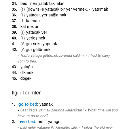
bed linen yatak takımları
{f}
(down) -e yatacak bir yer vermek, -i yatırmak
{f}
yatacak yer sağlamak
{i}
katman
kat mezar
{i}
yatacak yer
{f}
yerleşmek
(Argo)
seks yapmak
(Argo)
götürmek
-
Tom'u yatağa götürmek zorunda kaldım.
I had to carry
Tom to bed.
yatağa
dikmek
döşek
İlgili Terimler
go to
bed
yatmak
-
Saat kaçta yatmak zorunda kalacaksın?
What time will you
have to go to bed?
river
bed
nehir yatağı
-
Eski nehir yatağını iki kilometre izle.
Follow the old river