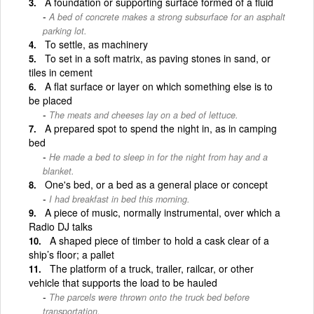
A foundation or supporting surface formed of a fluid
A bed of concrete makes a strong subsurface for an asphalt
parking lot.
To settle, as machinery
To set in a soft matrix, as paving stones in sand, or
tiles in cement
A flat surface or layer on which something else is to
be placed
The meats and cheeses lay on a bed of lettuce.
A prepared spot to spend the night in, as in camping
bed
He made a bed to sleep in for the night from hay and a
blanket.
One's bed, or a bed as a general place or concept
I had breakfast in bed this morning.
A piece of music, normally instrumental, over which a
Radio DJ talks
A shaped piece of timber to hold a cask clear of a
ship’s floor; a pallet
The platform of a truck, trailer, railcar, or other
vehicle that supports the load to be hauled
The parcels were thrown onto the truck bed before
transportation.