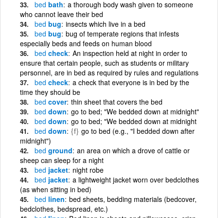
bed
bath
a thorough body wash given to someone
who cannot leave their bed
bed
bug
insects which live in a bed
bed
bug
bug of temperate regions that infests
especially beds and feeds on human blood
bed
check
An inspection held at night in order to
ensure that certain people, such as students or military
personnel, are in bed as required by rules and regulations
bed
check
a check that everyone is in bed by the
time they should be
bed
cover
thin sheet that covers the bed
bed
down
go to bed; "We bedded down at midnight"
bed
down
go to bed; "We bedded down at midnight
bed
down
{f}
go to bed (e.g., "I bedded down after
midnight")
bed
ground
an area on which a drove of cattle or
sheep can sleep for a night
bed
jacket
night robe
bed
jacket
a lightweight jacket worn over bedclothes
(as when sitting in bed)
bed
linen
bed sheets, bedding materials (bedcover,
bedclothes, bedspread, etc.)