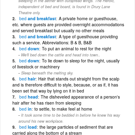
sleeping in the aether with outspread wings. The Heroic,
independent of bed and board, is found in Drury Lane
Theatre only.
bed
and breakfast
A private home or guesthouse,
etc. where guests are provided overnight accommodations
and served breakfast but usually no other meals
bed
and breakfast
A type of guesthouse providing
such a service. Abbreviations: B & B, B&B
bed
down
To put an animal to rest for the night
We'll bed down the cattle and head into town..
bed
down
To lie down to sleep for the night, usually
of livestock or machinery
Sleep beneath the melting sky.
bed
hair
Hair that stands out straight from the scalp
and is therefore difficult to style, because, or as if, it has
been set that way by lying on it in bed
bed
head
The disheveled appearance of a person's
hair after he has risen from sleeping
bed
in
to settle, to make feel at home
It took some time to be bedded in before he knew his way
around his new workplace.
bed
load
the large particles of sediment that are
carried along the bottom of a stream