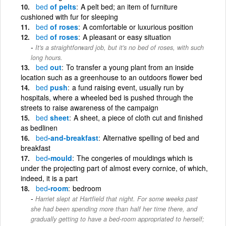
bed
of pelts
A pelt bed; an item of furniture
cushioned with fur for sleeping
bed
of roses
A comfortable or luxurious position
bed
of roses
A pleasant or easy situation
It's a straightforward job, but it's no bed of roses, with such
long hours.
bed
out
To transfer a young plant from an inside
location such as a greenhouse to an outdoors flower bed
bed
push
a fund raising event, usually run by
hospitals, where a wheeled bed is pushed through the
streets to raise awareness of the campaign
bed
sheet
A sheet, a piece of cloth cut and finished
as bedlinen
bed
-and-breakfast
Alternative spelling of bed and
breakfast
bed
-mould
The congeries of mouldings which is
under the projecting part of almost every cornice, of which,
indeed, it is a part
bed
-room
bedroom
Harriet slept at Hartfield that night. For some weeks past
she had been spending more than half her time there, and
gradually getting to have a bed-room appropriated to herself;