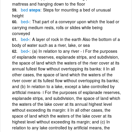
mattress and hanging down to the floor
bed
steps
Steps for mounting a bed of unusual
height
bed
-
That part of a conveyor upon which the load or
carrying medium rests, rolls or slides while being
conveyed
bed
-
A layer of rock in the earth Also the bottom of a
body of water such as a river, lake, or sea
bed
-
(a) In relation to any river - i For the purposes
of esplanade reserves, esplanade strips, and subdivision,
the space of land which the waters of the river cover at its
annual fullest flow without overtopping its banks: ii In all
other cases, the space of land which the waters of the
river cover at its fullest flow without overtopping its banks;
and (b) In relation to a lake, except a lake controlled by
artificial means- i For the purposes of esplanade reserves,
esplanade strips, and subdivision, the space of land which
the waters of the lake cover at its annual highest level
without exceeding its margin: ii In all other cases, the
space of land which the waters of the lake cover at its
highest level without exceeding its margin; and (c) In
relation to any lake controlled by artificial means, the