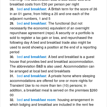
breakfast costs from £30 per person per night
bed
and breakfast
A British term for the score of 26
in an 01 game, from hitting a 20 and one each of the
adjacent numbers, 1 and 5
bed
and breakfast
The functional (but not
necessarily the economic) equivalent of an overnight
repurchase agreement (repo) A security or a portfolio is
sold to register a tax gain or loss, and repurchased the
following day A bed and breakfast trade also might be
used to avoid showing a position at the end of a reporting
period
bed
and breakfast
A bed and breakfast is a guest
house that provides bed and breakfast accommodation.
The abbreviation B&B is also used. Accommodation can
be arranged at local bed and breakfasts
bed
and breakfast
A private home where sleeping
accommodations are offered for one or more nights for
Transient Use to no more than ten (10) persons; in
addition, a breakfast meal is served on the premises $260
00
bed
and breakfast room
housing arrangement in
which lodging and breakfast are included in the rent fee