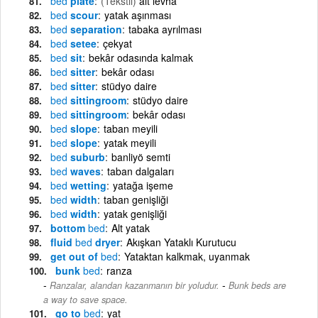
bed
plate
(Tekstil)
alt levha
bed
scour
yatak aşınması
bed
separation
tabaka ayrılması
bed
setee
çekyat
bed
sit
bekâr odasında kalmak
bed
sitter
bekâr odası
bed
sitter
stüdyo daire
bed
sittingroom
stüdyo daire
bed
sittingroom
bekâr odası
bed
slope
taban meyili
bed
slope
yatak meyili
bed
suburb
banliyö semti
bed
waves
taban dalgaları
bed
wetting
yatağa işeme
bed
width
taban genişliği
bed
width
yatak genişliği
bottom
bed
Alt yatak
fluid
bed
dryer
Akışkan Yataklı Kurutucu
get out of
bed
Yataktan kalkmak, uyanmak
bunk
bed
ranza
-
Ranzalar, alandan kazanmanın bir yoludur.
Bunk beds are
a way to save space.
go to
bed
yat