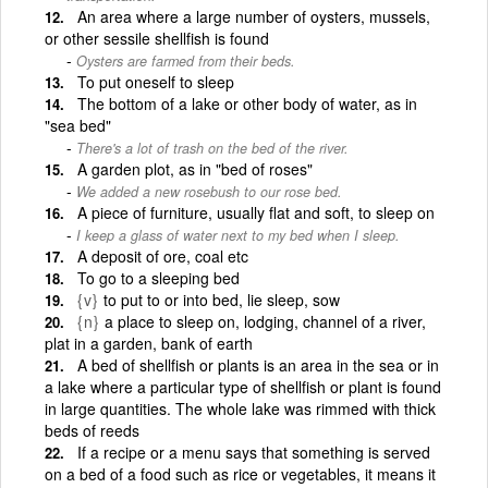
An area where a large number of oysters, mussels,
or other sessile shellfish is found
Oysters are farmed from their beds.
To put oneself to sleep
The bottom of a lake or other body of water, as in
"sea bed"
There's a lot of trash on the bed of the river.
A garden plot, as in "bed of roses"
We added a new rosebush to our rose bed.
A piece of furniture, usually flat and soft, to sleep on
I keep a glass of water next to my bed when I sleep.
A deposit of ore, coal etc
To go to a sleeping bed
{v}
to put to or into bed, lie sleep, sow
{n}
a place to sleep on, lodging, channel of a river,
plat in a garden, bank of earth
A bed of shellfish or plants is an area in the sea or in
a lake where a particular type of shellfish or plant is found
in large quantities. The whole lake was rimmed with thick
beds of reeds
If a recipe or a menu says that something is served
on a bed of a food such as rice or vegetables, it means it