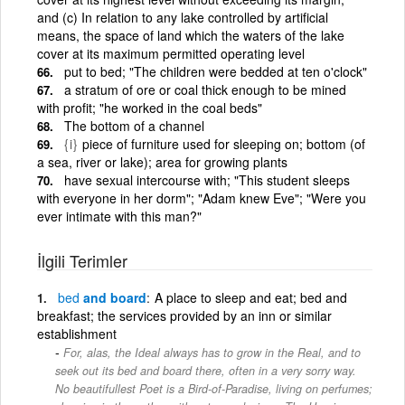
and (c) In relation to any lake controlled by artificial
means, the space of land which the waters of the lake
cover at its maximum permitted operating level
put to bed; "The children were bedded at ten o'clock"
a stratum of ore or coal thick enough to be mined
with profit; "he worked in the coal beds"
The bottom of a channel
{i}
piece of furniture used for sleeping on; bottom (of
a sea, river or lake); area for growing plants
have sexual intercourse with; "This student sleeps
with everyone in her dorm"; "Adam knew Eve"; "Were you
ever intimate with this man?"
İlgili Terimler
bed
and board
A place to sleep and eat; bed and
breakfast; the services provided by an inn or similar
establishment
For, alas, the Ideal always has to grow in the Real, and to
seek out its bed and board there, often in a very sorry way.
No beautifullest Poet is a Bird-of-Paradise, living on perfumes;