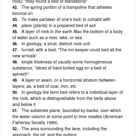
rock); "they found a bed of standstone"
The spring portion of a trampoline that athletes
bounce on
To make partaker of one's bed; to cohabit with
place (plants) in a prepared bed of soil
A layer of rock in the earth Also the bottom of a body
of water such as a river, lake, or sea
In geology, a smal, distinct rock unit
furnish with a bed; "The inn keeper could bed all the
new arrivals"
single thickness of usually some homogeneous
substance; "slices of hard-boiled egg on a bed of
spinach"
A layer or seam, or a horizontal stratum between
layers; as, a bed of coal, iron, etc
In geology the term bed refers to a individual layer of
the rock, which is distinguishable from the beds above
and below it
The substrate plane, bounded by banks, over which
the water column at some point in time resides (American
Fisheries Society 1985)
The area surrounding the lane, including the
approach, the pit, and the gutters