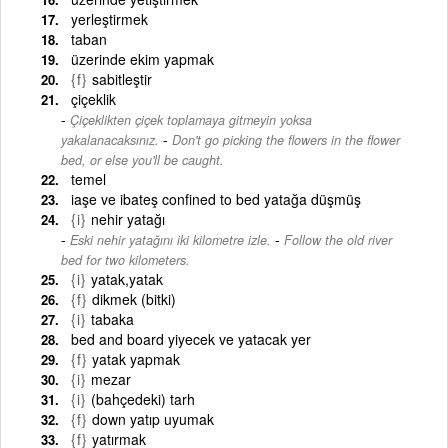
yerleştirmek
taban
üzerinde ekim yapmak
{f}
sabitleştir
çiçeklik
Çiçeklikten çiçek toplamaya gitmeyin yoksa
-
yakalanacaksınız.
Don't go picking the flowers in the flower
bed, or else you'll be caught.
temel
iaşe ve ibateş confined to bed yatağa düşmüş
{i}
nehir yatağı
-
Eski nehir yatağını iki kilometre izle.
Follow the old river
bed for two kilometers.
{i}
yatak,yatak
{f}
dikmek (bitki)
{i}
tabaka
bed and board yiyecek ve yatacak yer
{f}
yatak yapmak
{i}
mezar
{i}
(bahçedeki) tarh
{f}
down yatıp uyumak
{f}
yatırmak