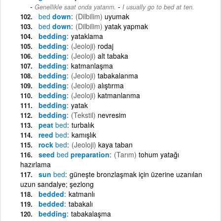
-
Genellikle saat onda yatarım.
I usually go to bed at ten.
bed
down
(Dilbilim)
uyumak
bed
down
(Dilbilim)
yatak yapmak
bedding
yataklama
bedding
(Jeoloji)
rodaj
bedding
(Jeoloji)
alt tabaka
bedding
katmanlaşma
bedding
(Jeoloji)
tabakalanma
bedding
(Jeoloji)
alıştırma
bedding
(Jeoloji)
katmanlanma
bedding
yatak
bedding
(Tekstil)
nevresim
peat
bed
turbalık
reed
bed
kamışlık
rock
bed
(Jeoloji)
kaya taban
seed
bed
preparation
(Tarım)
tohum yatağı
hazırlama
sun
bed
güneşte bronzlaşmak için üzerine uzanılan
uzun sandalye; şezlong
bedded
katmanlı
bedded
tabakalı
bedding
tabakalaşma