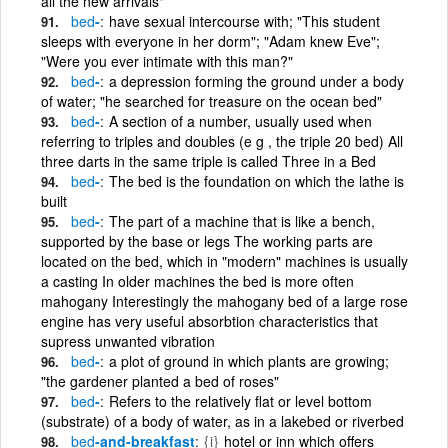
all the new arrivals"
bed
-
have sexual intercourse with; "This student
sleeps with everyone in her dorm"; "Adam knew Eve";
"Were you ever intimate with this man?"
bed
-
a depression forming the ground under a body
of water; "he searched for treasure on the ocean bed"
bed
-
A section of a number, usually used when
referring to triples and doubles (e g , the triple 20 bed) All
three darts in the same triple is called Three in a Bed
bed
-
The bed is the foundation on which the lathe is
built
bed
-
The part of a machine that is like a bench,
supported by the base or legs The working parts are
located on the bed, which in "modern" machines is usually
a casting In older machines the bed is more often
mahogany Interestingly the mahogany bed of a large rose
engine has very useful absorbtion characteristics that
supress unwanted vibration
bed
-
a plot of ground in which plants are growing;
"the gardener planted a bed of roses"
bed
-
Refers to the relatively flat or level bottom
(substrate) of a body of water, as in a lakebed or riverbed
bed
-and-breakfast
{i}
hotel or inn which offers