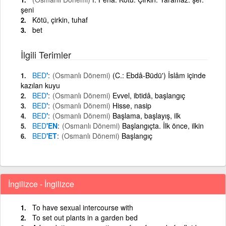
şeni
Kötü, çirkin, tuhaf
bet
İlgili Terimler
BED
'
(Osmanlı Dönemi)
(C.: Ebdâ-Büdü') İslâm içinde
kazılan kuyu
BED
'
(Osmanlı Dönemi)
Evvel, ibtidâ, başlangıç
BED
'
(Osmanlı Dönemi)
Hisse, nasip
BED
'
(Osmanlı Dönemi)
Başlama, başlayış, ilk
BED
'EN
(Osmanlı Dönemi)
Başlangıçta. İlk önce, ilkin
BED
'ET
(Osmanlı Dönemi)
Başlangıç
İngilizce - İngilizce
To have sexual intercourse with
To set out plants in a garden bed