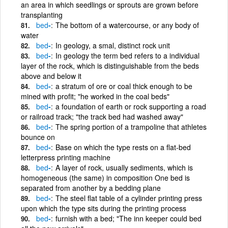
an area in which seedlings or sprouts are grown before
transplanting
bed
-
The bottom of a watercourse, or any body of
water
bed
-
In geology, a smal, distinct rock unit
bed
-
In geology the term bed refers to a individual
layer of the rock, which is distinguishable from the beds
above and below it
bed
-
a stratum of ore or coal thick enough to be
mined with profit; "he worked in the coal beds"
bed
-
a foundation of earth or rock supporting a road
or railroad track; "the track bed had washed away"
bed
-
The spring portion of a trampoline that athletes
bounce on
bed
-
Base on which the type rests on a flat-bed
letterpress printing machine
bed
-
A layer of rock, usually sediments, which is
homogeneous (the same) in composition One bed is
separated from another by a bedding plane
bed
-
The steel flat table of a cylinder printing press
upon which the type sits during the printing process
bed
-
furnish with a bed; "The inn keeper could bed