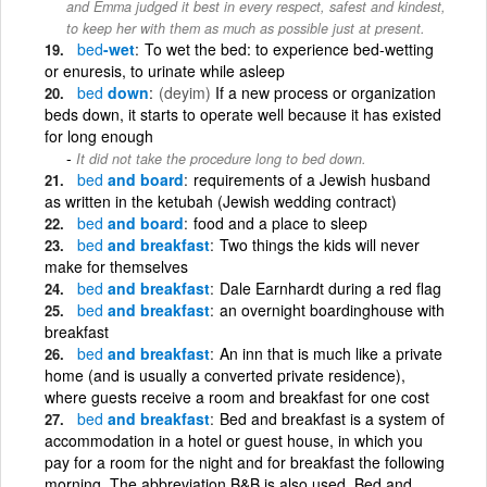
and Emma judged it best in every respect, safest and kindest,
to keep her with them as much as possible just at present.
bed
-wet
To wet the bed: to experience bed-wetting
or enuresis, to urinate while asleep
bed
down
(deyim)
If a new process or organization
beds down, it starts to operate well because it has existed
for long enough
It did not take the procedure long to bed down.
bed
and board
requirements of a Jewish husband
as written in the ketubah (Jewish wedding contract)
bed
and board
food and a place to sleep
bed
and breakfast
Two things the kids will never
make for themselves
bed
and breakfast
Dale Earnhardt during a red flag
bed
and breakfast
an overnight boardinghouse with
breakfast
bed
and breakfast
An inn that is much like a private
home (and is usually a converted private residence),
where guests receive a room and breakfast for one cost
bed
and breakfast
Bed and breakfast is a system of
accommodation in a hotel or guest house, in which you
pay for a room for the night and for breakfast the following
morning. The abbreviation B&B is also used. Bed and