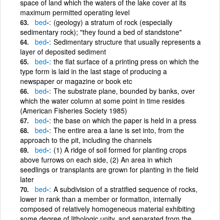
space of land which the waters of the lake cover at its
maximum permitted operating level
bed
-
(geology) a stratum of rock (especially
sedimentary rock); "they found a bed of standstone"
bed
-
Sedimentary structure that usually represents a
layer of deposited sediment
bed
-
the flat surface of a printing press on which the
type form is laid in the last stage of producing a
newspaper or magazine or book etc
bed
-
The substrate plane, bounded by banks, over
which the water column at some point in time resides
(American Fisheries Society 1985)
bed
-
the base on which the paper is held in a press
bed
-
The entire area a lane is set into, from the
approach to the pit, including the channels
bed
-
(1) A ridge of soil formed for planting crops
above furrows on each side, (2) An area in which
seedlings or transplants are grown for planting in the field
later
bed
-
A subdivision of a stratified sequence of rocks,
lower in rank than a member or formation, internally
composed of relatively homogeneous material exhibiting
some degree of lithologic unity, and separated from the