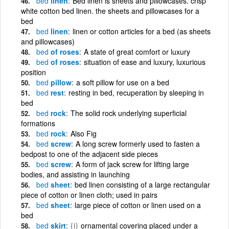
bed
linen
Bed linen is sheets and pillowcases. crisp
white cotton bed linen. the sheets and pillowcases for a
bed
bed
linen
linen or cotton articles for a bed (as sheets
and pillowcases)
bed
of roses
A state of great comfort or luxury
bed
of roses
situation of ease and luxury, luxurious
position
bed
pillow
a soft pillow for use on a bed
bed
rest
resting in bed, recuperation by sleeping in
bed
bed
rock
The solid rock underlying superficial
formations
bed
rock
Also Fig
bed
screw
A long screw formerly used to fasten a
bedpost to one of the adjacent side pieces
bed
screw
A form of jack screw for lifting large
bodies, and assisting in launching
bed
sheet
bed linen consisting of a large rectangular
piece of cotton or linen cloth; used in pairs
bed
sheet
large piece of cotton or linen used on a
bed
bed
skirt
{i}
ornamental covering placed under a