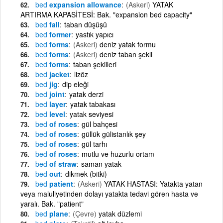
bed
expansion allowance
(Askeri)
YATAK
ARTIRMA KAPASİTESİ: Bak. "expansion bed capacity"
bed
fall
taban düşüşü
bed
former
yastık yapıcı
bed
forms
(Askeri)
deniz yatak formu
bed
forms
(Askeri)
deniz taban şekli
bed
forms
taban şekilleri
bed
jacket
lizöz
bed
jig
dip eleği
bed
joint
yatak derzi
bed
layer
yatak tabakası
bed
level
yatak seviyesi
bed
of roses
gül bahçesi
bed
of roses
güllük gülistanlık şey
bed
of roses
gül tarhı
bed
of roses
mutlu ve huzurlu ortam
bed
of straw
saman yatak
bed
out
dikmek (bitki)
bed
patient
(Askeri)
YATAK HASTASI: Yatakta yatan
veya maluliyetinden dolayı yatakta tedavi gören hasta ve
yaralı. Bak. "patient"
bed
plane
(Çevre)
yatak düzlemi