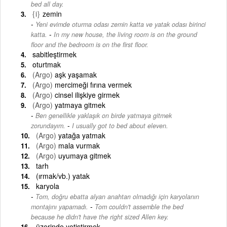
bed all day.
{i}
zemin
Yeni evimde oturma odası zemin katta ve yatak odası birinci
-
katta.
In my new house, the living room is on the ground
floor and the bedroom is on the first floor.
sabitleştirmek
oturtmak
(Argo)
aşk yaşamak
(Argo)
mercimeği fırına vermek
(Argo)
cinsel ilişkiye girmek
(Argo)
yatmaya gitmek
Ben genellikle yaklaşık on birde yatmaya gitmek
-
zorundayım.
I usually got to bed about eleven.
(Argo)
yatağa yatmak
(Argo)
mala vurmak
(Argo)
uyumaya gitmek
tarh
(ırmak/vb.) yatak
karyola
Tom, doğru ebatta alyan anahtarı olmadığı için karyolanın
-
montajını yapamadı.
Tom couldn't assemble the bed
because he didn't have the right sized Allen key.
üzerinde yetiştirmek