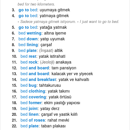
bed for two kilometers.
go to
bed
uyumaya gitmek
go to
bed
yatmaya gitmek
-
Sadece yatmaya gitmek istiyorum.
I just want to go to bed.
go to
bed
yatağa yatmak
bed
wetting
altına işeme
bed
down
yatıp uyumak
bed
lining
çarşaf
bed
plate
(İnşaat)
altlık
bed
rest
yatak istirahati
bed
rock
(Jeoloji)
anakaya
bed
and board
tam pansiyon
bed
and board
kalacak yer ve yiyecek
bed
and breakfast
yatak ve kahvaltı
bed
bug
tahtakurusu
bed
clothing
yatak takımı
bed
covering
yatak örtüsü
bed
former
ekim yastığı yapıcısı
bed
joint
yatay derz
bed
linen
çarşaf ve yastık kılıfı
bed
of roses
rahat mevki
bed
plate
taban plakası