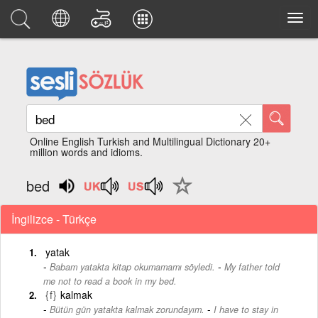
Online English Turkish and Multilingual Dictionary 20+
million words and idioms.
bed
İngilizce - Türkçe
yatak
-
Babam yatakta kitap okumamamı söyledi.
My father told
me not to read a book in my bed.
{f}
kalmak
-
Bütün gün yatakta kalmak zorundayım.
I have to stay in