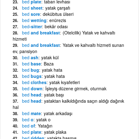
bed
plate
taban levhası
bed
sheet
yatak çarşafı
bed
sore
dekübitus ülseri
bed
wetting
enürezis
bed
-sitter
bekâr odası
bed
and breakfast
(Otelcilik) Yatak ve kahvaltı
hizmeti
bed
and breakfast
Yatak ve kahvaltı hizmeti sunan
ev, pansiyon
bed
ash
yatak kül
bed
base
Baza
bed
bug
yatak hata
bed
bugs
yatak hata
bed
clothes
yatak kıyafetleri
bed
down
İşleyiş düzene girmek, oturmak
bed
head
yatak başı
bed
head
yataktan kalkıldığında saçın aldığı dağınık
hal
bed
mate
yatak arkadaşı
bed
o
yatak o
bed
of
Yatağın
bed
plate
yatak plaka
bed
ridden
yatakta basmış