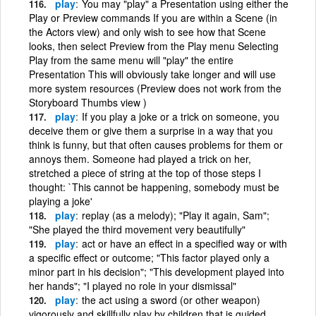
play
You may "play" a Presentation using either the
Play or Preview commands If you are within a Scene (in
the Actors view) and only wish to see how that Scene
looks, then select Preview from the Play menu Selecting
Play from the same menu will "play" the entire
Presentation This will obviously take longer and will use
more system resources (Preview does not work from the
Storyboard Thumbs view )
play
If you play a joke or a trick on someone, you
deceive them or give them a surprise in a way that you
think is funny, but that often causes problems for them or
annoys them. Someone had played a trick on her,
stretched a piece of string at the top of those steps I
thought: `This cannot be happening, somebody must be
playing a joke'
play
replay (as a melody); "Play it again, Sam";
"She played the third movement very beautifully"
play
act or have an effect in a specified way or with
a specific effect or outcome; "This factor played only a
minor part in his decision"; "This development played into
her hands"; "I played no role in your dismissal"
play
the act using a sword (or other weapon)
vigorously and skillfully play by children that is guided