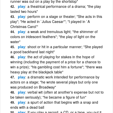
runner was out on a play by the shortstop"
play
a theatrical performance of a drama; "the play
lasted two hours"
play
perform on a stage or theater; "She acts in this
play"; "He acted in `Julius Caesar'"; "I played in `A
Christmas Carol'"
play
a weak and tremulous light; "the shimmer of
colors on iridescent feathers"; "the play of light on the
water"
play
shoot or hit in a particular manner; "She played
a good backhand last night"
play
the act of playing for stakes in the hope of
winning (including the payment of a price for a chance to
win a prize); "his gambling cost him a fortune"; "there was
heavy play at the blackjack table"
play
a dramatic work intended for performance by
actors on a stage; "he wrote several plays but only one
was produced on Broadway"
play
verbal wit (often at another's expense but not to
be taken seriously); "he became a figure of fun"
play
a spurt of action that begins with a snap and
ends with a dead ball
play
If you play a record, a CD, or a tape, you put it