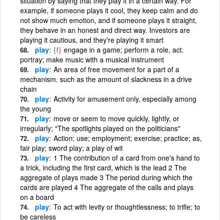
situation by saying that they play it in a certain way. For
example, if someone plays it cool, they keep calm and do
not show much emotion, and if someone plays it straight,
they behave in an honest and direct way. Investors are
playing it cautious, and they're playing it smart
play
{f}
engage in a game; perform a role, act.
portray; make music with a musical instrument
play
An area of free movement for a part of a
mechanism. such as the amount of slackness in a drive
chain
play
Activity for amusement only, especially among
the young
play
move or seem to move quickly, lightly, or
irregularly; "The spotlights played on the politicians"
play
Action; use; employment; exercise; practice; as,
fair play; sword play; a play of wit
play
1 The contribution of a card from one's hand to
a trick, including the first card, which is the lead 2 The
aggregate of plays made 3 The period during which the
cards are played 4 The aggregate of the calls and plays
on a board
play
To act with levity or thoughtlessness; to trifle; to
be careless