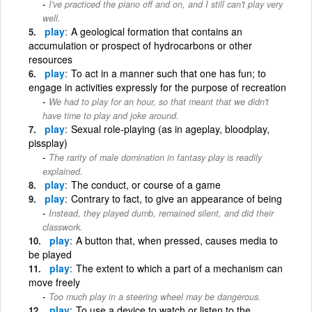
I've practiced the piano off and on, and I still can't play very
well.
play
A geological formation that contains an
accumulation or prospect of hydrocarbons or other
resources
play
To act in a manner such that one has fun; to
engage in activities expressly for the purpose of recreation
We had to play for an hour, so that meant that we didn't
have time to play and joke around.
play
Sexual role-playing (as in ageplay, bloodplay,
pissplay)
The rarity of male domination in fantasy play is readily
explained.
play
The conduct, or course of a game
play
Contrary to fact, to give an appearance of being
Instead, they played dumb, remained silent, and did their
classwork.
play
A button that, when pressed, causes media to
be played
play
The extent to which a part of a mechanism can
move freely
Too much play in a steering wheel may be dangerous.
play
To use a device to watch or listen to the