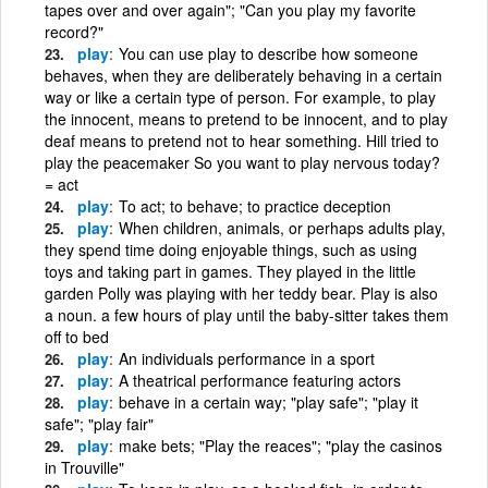
tapes over and over again"; "Can you play my favorite
record?"
play
You can use play to describe how someone
behaves, when they are deliberately behaving in a certain
way or like a certain type of person. For example, to play
the innocent, means to pretend to be innocent, and to play
deaf means to pretend not to hear something. Hill tried to
play the peacemaker So you want to play nervous today?
= act
play
To act; to behave; to practice deception
play
When children, animals, or perhaps adults play,
they spend time doing enjoyable things, such as using
toys and taking part in games. They played in the little
garden Polly was playing with her teddy bear. Play is also
a noun. a few hours of play until the baby-sitter takes them
off to bed
play
An individuals performance in a sport
play
A theatrical performance featuring actors
play
behave in a certain way; "play safe"; "play it
safe"; "play fair"
play
make bets; "Play the reaces"; "play the casinos
in Trouville"