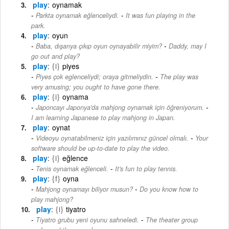
play
oynamak
-
Parkta oynamak eğlenceliydi.
It was fun playing in the
park.
play
oyun
-
Baba, dışarıya çıkıp oyun oynayabilir miyim?
Daddy, may I
go out and play?
play
{i}
piyes
-
Piyes çok eglenceliydi; oraya gitmeliydin.
The play was
very amusing; you ought to have gone there.
play
{i}
oynama
-
Japoncayı Japonya'da mahjong oynamak için öğreniyorum.
I am learning Japanese to play mahjong in Japan.
play
oynat
-
Videoyu oynatabilmeniz için yazılımınız güncel olmalı.
Your
software should be up-to-date to play the video.
play
{i}
eğlence
-
Tenis oynamak eğlenceli.
It's fun to play tennis.
play
{f}
oyna
-
Mahjong oynamayı biliyor musun?
Do you know how to
play mahjong?
play
{i}
tiyatro
-
Tiyatro grubu yeni oyunu sahneledi.
The theater group