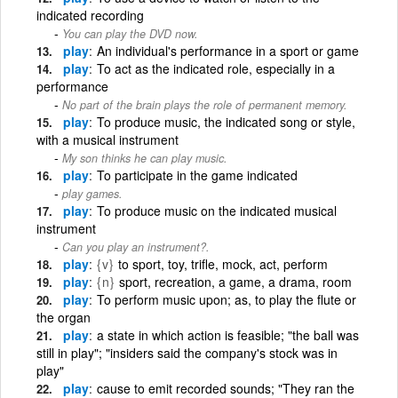
indicated recording
You can play the DVD now.
play
An individual's performance in a sport or game
play
To act as the indicated role, especially in a
performance
No part of the brain plays the role of permanent memory.
play
To produce music, the indicated song or style,
with a musical instrument
My son thinks he can play music.
play
To participate in the game indicated
play games.
play
To produce music on the indicated musical
instrument
Can you play an instrument?.
play
{v}
to sport, toy, trifle, mock, act, perform
play
{n}
sport, recreation, a game, a drama, room
play
To perform music upon; as, to play the flute or
the organ
play
a state in which action is feasible; "the ball was
still in play"; "insiders said the company's stock was in
play"
play
cause to emit recorded sounds; "They ran the