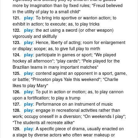
more by imagination than by fixed rules; "Freud believed
in the utility of play to a small child"
play
To bring into sportive or wanton action; to
exhibit in action; to execute; as, to play tricks
play
the act using a sword (or other weapon)
vigorously and skillfully
play
Hence, liberty of acting; room for enlargement
or display; scope; as, to give full play to mirth
play
participate in games or sport; "We played
hockey all afternoon"; "play cards"; "Pele played for the
Brazilian teams in many important matches"
play
contend against an opponent in a sport, game,
or battle; "Princeton plays Yale this weekend"; "Charlie
likes to play Mary"
play
To put in action or motion; as, to play cannon
upon a fortification; to play a trump
play
Performance on an instrument of music
play
engage in recreational activities rather than
work; occupy oneself in a diversion; "On weekends I play";
"The students all recreate alike"
play
A specific piece of drama, usually enacted on
a stage by diverse actors who often wear makeup or