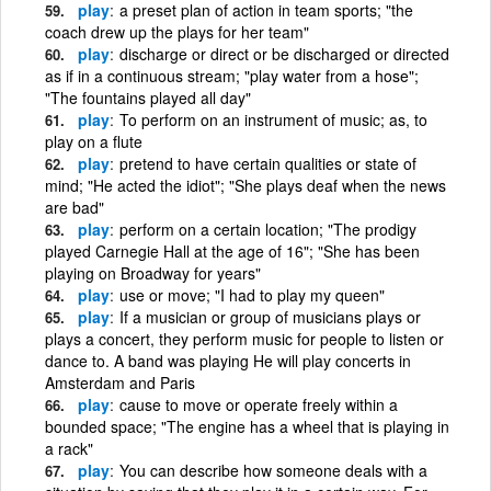
play
a preset plan of action in team sports; "the
coach drew up the plays for her team"
play
discharge or direct or be discharged or directed
as if in a continuous stream; "play water from a hose";
"The fountains played all day"
play
To perform on an instrument of music; as, to
play on a flute
play
pretend to have certain qualities or state of
mind; "He acted the idiot"; "She plays deaf when the news
are bad"
play
perform on a certain location; "The prodigy
played Carnegie Hall at the age of 16"; "She has been
playing on Broadway for years"
play
use or move; "I had to play my queen"
play
If a musician or group of musicians plays or
plays a concert, they perform music for people to listen or
dance to. A band was playing He will play concerts in
Amsterdam and Paris
play
cause to move or operate freely within a
bounded space; "The engine has a wheel that is playing in
a rack"
play
You can describe how someone deals with a