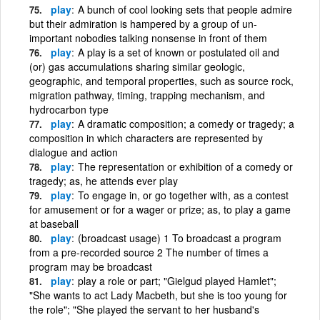
play
A bunch of cool looking sets that people admire
but their admiration is hampered by a group of un-
important nobodies talking nonsense in front of them
play
A play is a set of known or postulated oil and
(or) gas accumulations sharing similar geologic,
geographic, and temporal properties, such as source rock,
migration pathway, timing, trapping mechanism, and
hydrocarbon type
play
A dramatic composition; a comedy or tragedy; a
composition in which characters are represented by
dialogue and action
play
The representation or exhibition of a comedy or
tragedy; as, he attends ever play
play
To engage in, or go together with, as a contest
for amusement or for a wager or prize; as, to play a game
at baseball
play
(broadcast usage) 1 To broadcast a program
from a pre-recorded source 2 The number of times a
program may be broadcast
play
play a role or part; "Gielgud played Hamlet";
"She wants to act Lady Macbeth, but she is too young for
the role"; "She played the servant to her husband's