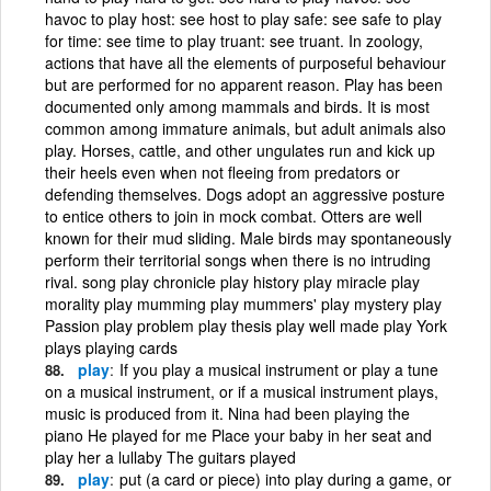
havoc to play host: see host to play safe: see safe to play
for time: see time to play truant: see truant. In zoology,
actions that have all the elements of purposeful behaviour
but are performed for no apparent reason. Play has been
documented only among mammals and birds. It is most
common among immature animals, but adult animals also
play. Horses, cattle, and other ungulates run and kick up
their heels even when not fleeing from predators or
defending themselves. Dogs adopt an aggressive posture
to entice others to join in mock combat. Otters are well
known for their mud sliding. Male birds may spontaneously
perform their territorial songs when there is no intruding
rival. song play chronicle play history play miracle play
morality play mumming play mummers' play mystery play
Passion play problem play thesis play well made play York
plays playing cards
play
If you play a musical instrument or play a tune
on a musical instrument, or if a musical instrument plays,
music is produced from it. Nina had been playing the
piano He played for me Place your baby in her seat and
play her a lullaby The guitars played
play
put (a card or piece) into play during a game, or