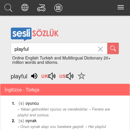
Online English Turkish and Multilingual Dictionary 20+
million words and idioms.
playful
İngilizce - Türkçe
{s}
oyuncu
-
Yaban gelincikleri oyuncu ve meraklıdırlar.
Ferrets are
playful and curious.
{s}
oynak
-
Onun oynak alayı onu harekete geçirdi.
Her playful