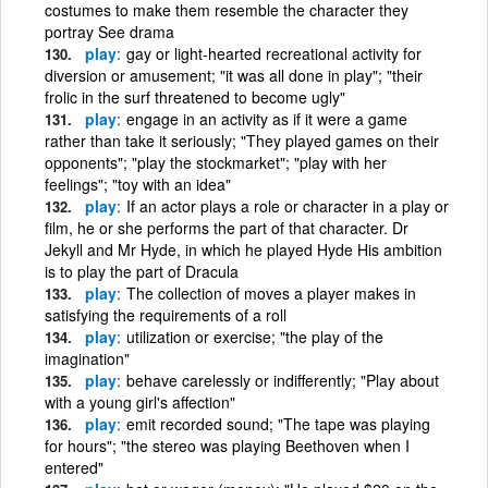
costumes to make them resemble the character they
portray See drama
play
gay or light-hearted recreational activity for
diversion or amusement; "it was all done in play"; "their
frolic in the surf threatened to become ugly"
play
engage in an activity as if it were a game
rather than take it seriously; "They played games on their
opponents"; "play the stockmarket"; "play with her
feelings"; "toy with an idea"
play
If an actor plays a role or character in a play or
film, he or she performs the part of that character. Dr
Jekyll and Mr Hyde, in which he played Hyde His ambition
is to play the part of Dracula
play
The collection of moves a player makes in
satisfying the requirements of a roll
play
utilization or exercise; "the play of the
imagination"
play
behave carelessly or indifferently; "Play about
with a young girl's affection"
play
emit recorded sound; "The tape was playing
for hours"; "the stereo was playing Beethoven when I
entered"