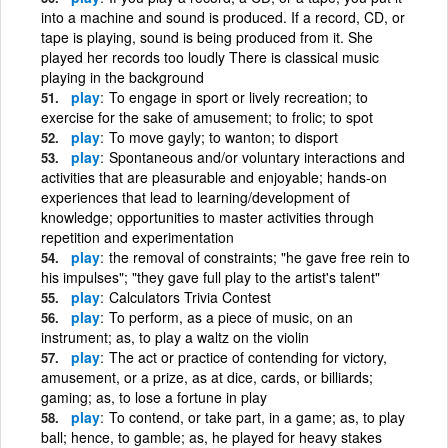
into a machine and sound is produced. If a record, CD, or
tape is playing, sound is being produced from it. She
played her records too loudly There is classical music
playing in the background
play
To engage in sport or lively recreation; to
exercise for the sake of amusement; to frolic; to spot
play
To move gayly; to wanton; to disport
play
Spontaneous and/or voluntary interactions and
activities that are pleasurable and enjoyable; hands-on
experiences that lead to learning/development of
knowledge; opportunities to master activities through
repetition and experimentation
play
the removal of constraints; "he gave free rein to
his impulses"; "they gave full play to the artist's talent"
play
Calculators Trivia Contest
play
To perform, as a piece of music, on an
instrument; as, to play a waltz on the violin
play
The act or practice of contending for victory,
amusement, or a prize, as at dice, cards, or billiards;
gaming; as, to lose a fortune in play
play
To contend, or take part, in a game; as, to play
ball; hence, to gamble; as, he played for heavy stakes