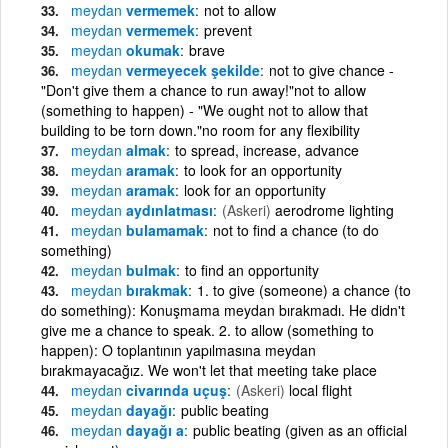
meydan
vermemek
not to allow
meydan
vermemek
prevent
meydan
okumak
brave
meydan
vermeyecek şekilde
not to give chance -
"Don't give them a chance to run away!"not to allow
(something to happen) - "We ought not to allow that
building to be torn down."no room for any flexibility
meydan
almak
to spread, increase, advance
meydan
aramak
to look for an opportunity
meydan
aramak
look for an opportunity
meydan
aydınlatması
(Askeri)
aerodrome lighting
meydan
bulamamak
not to find a chance (to do
something)
meydan
bulmak
to find an opportunity
meydan
bırakmak
1. to give (someone) a chance (to
do something): Konuşmama meydan bırakmadı. He didn't
give me a chance to speak. 2. to allow (something to
happen): O toplantının yapılmasına meydan
bırakmayacağız. We won't let that meeting take place
meydan
civarında uçuş
(Askeri)
local flight
meydan
dayağı
public beating
meydan
dayağı a
public beating (given as an official