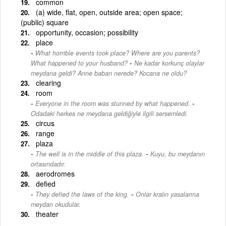
common
(a) wide, flat, open, outside area; open space;
(public) square
opportunity, occasion; possibility
place
What horrible events took place? Where are you parents?
-
What happened to your husband?
Ne kadar korkunç olaylar
meydana geldi? Anne baban nerede? Kocana ne oldu?
clearing
room
-
Everyone in the room was stunned by what happened.
Odadaki herkes ne meydana geldiğiyle ilgili sersemledi.
circus
range
plaza
-
The well is in the middle of this plaza.
Kuyu, bu meydanın
ortasındadır.
aerodromes
defied
-
They defied the laws of the king.
Onlar kralın yasalarına
meydan okudular.
theater