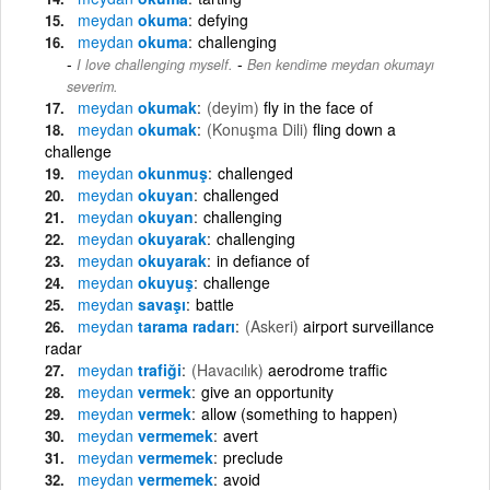
meydan
okuma
defying
meydan
okuma
challenging
-
I love challenging myself.
Ben kendime meydan okumayı
severim.
meydan
okumak
(deyim)
fly in the face of
meydan
okumak
(Konuşma Dili)
fling down a
challenge
meydan
okunmuş
challenged
meydan
okuyan
challenged
meydan
okuyan
challenging
meydan
okuyarak
challenging
meydan
okuyarak
in defiance of
meydan
okuyuş
challenge
meydan
savaşı
battle
meydan
tarama radarı
(Askeri)
airport surveillance
radar
meydan
trafiği
(Havacılık)
aerodrome traffic
meydan
vermek
give an opportunity
meydan
vermek
allow (something to happen)
meydan
vermemek
avert
meydan
vermemek
preclude
meydan
vermemek
avoid