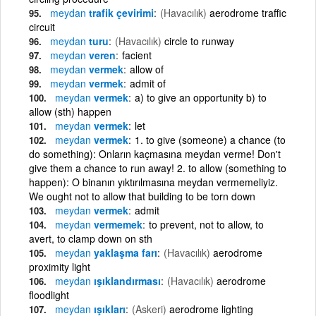
meydan
trafik çevirimi
(Havacılık)
aerodrome traffic
circuit
meydan
turu
(Havacılık)
circle to runway
meydan
veren
facient
meydan
vermek
allow of
meydan
vermek
admit of
meydan
vermek
a) to give an opportunity b) to
allow (sth) happen
meydan
vermek
let
meydan
vermek
1. to give (someone) a chance (to
do something): Onların kaçmasına meydan verme! Don't
give them a chance to run away! 2. to allow (something to
happen): O binanın yıktırılmasına meydan vermemeliyiz.
We ought not to allow that building to be torn down
meydan
vermek
admit
meydan
vermemek
to prevent, not to allow, to
avert, to clamp down on sth
meydan
yaklaşma farı
(Havacılık)
aerodrome
proximity light
meydan
ışıklandırması
(Havacılık)
aerodrome
floodlight
meydan
ışıkları
(Askeri)
aerodrome lighting