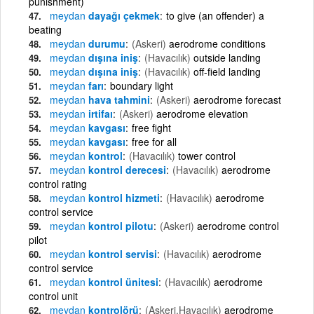
punishment)
meydan
dayağı çekmek
to give (an offender) a
beating
meydan
durumu
(Askeri)
aerodrome conditions
meydan
dışına iniş
(Havacılık)
outside landing
meydan
dışına iniş
(Havacılık)
off-field landing
meydan
farı
boundary light
meydan
hava tahmini
(Askeri)
aerodrome forecast
meydan
irtifaı
(Askeri)
aerodrome elevation
meydan
kavgası
free fight
meydan
kavgası
free for all
meydan
kontrol
(Havacılık)
tower control
meydan
kontrol derecesi
(Havacılık)
aerodrome
control rating
meydan
kontrol hizmeti
(Havacılık)
aerodrome
control service
meydan
kontrol pilotu
(Askeri)
aerodrome control
pilot
meydan
kontrol servisi
(Havacılık)
aerodrome
control service
meydan
kontrol ünitesi
(Havacılık)
aerodrome
control unit
meydan
kontrolörü
(Askeri,Havacılık)
aerodrome