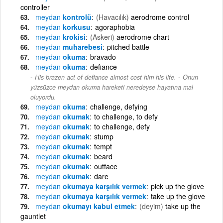
controller
meydan
kontrolü
(Havacılık)
aerodrome control
meydan
korkusu
agoraphobia
meydan
krokisi
(Askeri)
aerodrome chart
meydan
muharebesi
pitched battle
meydan
okuma
bravado
meydan
okuma
defiance
-
His brazen act of defiance almost cost him his life.
Onun
yüzsüzce meydan okuma hareketi neredeyse hayatına mal
oluyordu.
meydan
okuma
challenge, defying
meydan
okumak
to challenge, to defy
meydan
okumak
to challenge, defy
meydan
okumak
stump
meydan
okumak
tempt
meydan
okumak
beard
meydan
okumak
outface
meydan
okumak
dare
meydan
okumaya karşılık vermek
pick up the glove
meydan
okumaya karşılık vermek
take up the glove
meydan
okumayı kabul etmek
(deyim)
take up the
gauntlet