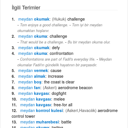
İlgili Terimler
meydan
okumak
(Hukuk)
challenge
-
Tom enjoys a good challenge.
Tom iyi bir meydan
okumaktan hoşlanır.
meydan
okuma
challenge
-
That would be a challenge.
Bu bir meydan okuma olur.
meydan
okumak
defy
meydan
okuma
confrontation
-
Confrontations are part of Fadil's everyday life.
Meydan
okumalar Fadıl'ın gündelik hayatının bir parçasıdır.
meydan
vermek
cause
meydan
almak
increase
meydan
boş
the coast is clear
meydan
farı
(Askeri)
aerodrome beacon
meydan
kavgası
dogfight
meydan
kavgası
melee
meydan
kavgası
free-for all
meydan
kontrol kulesi
(Askeri,Havacılık)
aerodrome
control tower
meydan
muharebesi
battle
meydan
okuma
tarting