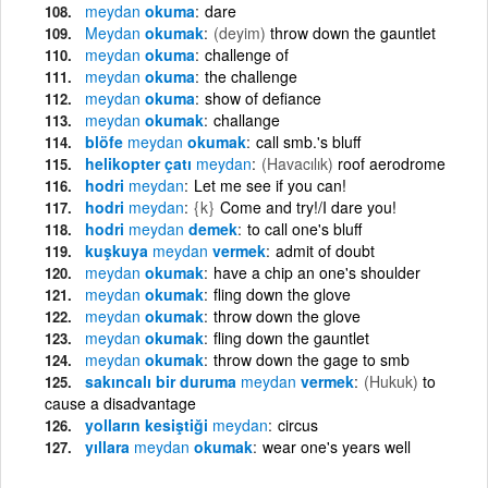
meydan
okuma
dare
Meydan
okumak
(deyim)
throw down the gauntlet
meydan
okuma
challenge of
meydan
okuma
the challenge
meydan
okuma
show of defiance
meydan
okumak
challange
blöfe
meydan
okumak
call smb.'s bluff
helikopter çatı
meydan
(Havacılık)
roof aerodrome
hodri
meydan
Let me see if you can!
hodri
meydan
{k}
Come and try!/I dare you!
hodri
meydan
demek
to call one's bluff
kuşkuya
meydan
vermek
admit of doubt
meydan
okumak
have a chip an one's shoulder
meydan
okumak
fling down the glove
meydan
okumak
throw down the glove
meydan
okumak
fling down the gauntlet
meydan
okumak
throw down the gage to smb
sakıncalı bir duruma
meydan
vermek
(Hukuk)
to
cause a disadvantage
yolların kesiştiği
meydan
circus
yıllara
meydan
okumak
wear one's years well