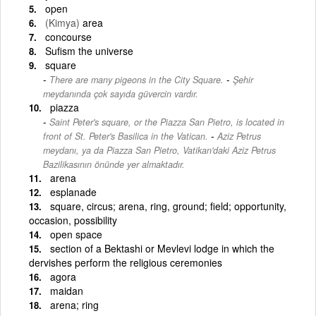
open
(Kimya)
area
concourse
Sufism the universe
square
-
There are many pigeons in the City Square.
Şehir
meydanında çok sayıda güvercin vardır.
piazza
Saint Peter's square, or the Piazza San Pietro, is located in
-
front of St. Peter's Basilica in the Vatican.
Aziz Petrus
meydanı, ya da Piazza San Pietro, Vatikan'daki Aziz Petrus
Bazilikasının önünde yer almaktadır.
arena
esplanade
square, circus; arena, ring, ground; field; opportunity,
occasion, possibility
open space
section of a Bektashi or Mevlevi lodge in which the
dervishes perform the religious ceremonies
agora
maidan
arena; ring