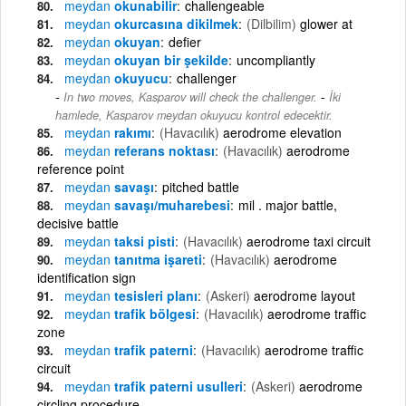
meydan
okunabilir
challengeable
meydan
okurcasına dikilmek
(Dilbilim)
glower at
meydan
okuyan
defier
meydan
okuyan bir şekilde
uncompliantly
meydan
okuyucu
challenger
-
In two moves, Kasparov will check the challenger.
İki
hamlede, Kasparov meydan okuyucu kontrol edecektir.
meydan
rakımı
(Havacılık)
aerodrome elevation
meydan
referans noktası
(Havacılık)
aerodrome
reference point
meydan
savaşı
pitched battle
meydan
savaşı/muharebesi
mil . major battle,
decisive battle
meydan
taksi pisti
(Havacılık)
aerodrome taxi circuit
meydan
tanıtma işareti
(Havacılık)
aerodrome
identification sign
meydan
tesisleri planı
(Askeri)
aerodrome layout
meydan
trafik bölgesi
(Havacılık)
aerodrome traffic
zone
meydan
trafik paterni
(Havacılık)
aerodrome traffic
circuit
meydan
trafik paterni usulleri
(Askeri)
aerodrome
circling procedure