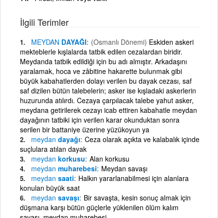
İlgili Terimler
MEYDAN
DAYAĞI
(Osmanlı Dönemi)
Eskiden askeri
mekteblerle kışlalarda tatbik edilen cezalardan biridir.
Meydanda tatbik edildiği için bu adı almıştır. Arkadaşını
yaralamak, hoca ve zâbitine hakarette bulunmak gibi
büyük kabahatlerden dolayı verilen bu dayak cezası, saf
saf dizilen bütün talebelerin; asker ise kışladaki askerlerin
huzurunda atılırdı. Cezaya çarpılacak talebe yahut asker,
meydana getirilerek cezayı icab ettiren kabahatle meydan
dayağının tatbiki için verilen karar okunduktan sonra
serilen bir battaniye üzerine yüzükoyun ya
meydan
dayağı
Ceza olarak açıkta ve kalabalık içinde
suçlulara atılan dayak
meydan
korkusu
Alan korkusu
meydan
muharebesi
Meydan savaşı
meydan
saati
Halkın yararlanabilmesi için alanlara
konulan büyük saat
meydan
savaşı
Bir savaşta, kesin sonuç almak için
düşmana karşı bütün güçlerle yüklenilen ölüm kalım
savaşı, meydan muharebesi