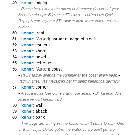
kenar
edging
Please let us know the prices and earliest delivery of your
-
Steel Landscape Edgings #STL3456.
Lütfen bize Çelik
Peyzaj Kenar taşları # STL3456'ın fiyat ve en erken teslimini
bildirin.
kenar
front
kenar
(Askeri)
corner of edge of a sail
kenar
contour
kenar
shore
kenar
bezel
kenar
extreme
kenar
(Askeri)
coast
-
Paul's family spends the summer at the coast every year.
Paul'un ailesi yaz mevsimini her yıl deniz kenarında geçiriyor.
kenar
corner
-
A square has four corners and four sides.
Bir karenin dört
köşesi ve dört kenarı vardır.
kenar
wall
kenar
aback
kenar
bank
Two frogs are sitting on the bank, when it starts to rain. One
-
of them says, Quick, get in the water so we don't get wet.