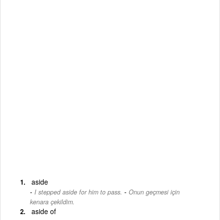
aside
-
I stepped aside for him to pass.
Onun geçmesi için
kenara çekildim.
aside of