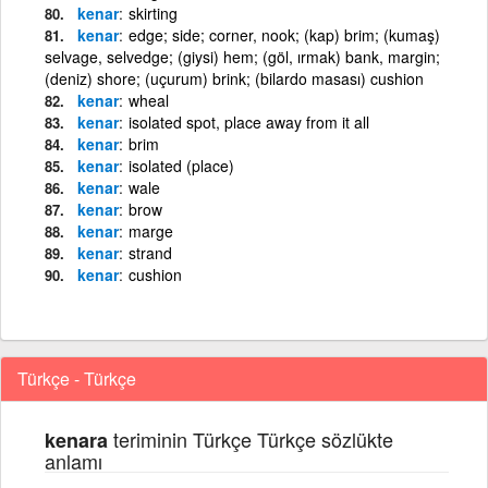
kenar
skirting
kenar
edge; side; corner, nook; (kap) brim; (kumaş)
selvage, selvedge; (giysi) hem; (göl, ırmak) bank, margin;
(deniz) shore; (uçurum) brink; (bilardo masası) cushion
kenar
wheal
kenar
isolated spot, place away from it all
kenar
brim
kenar
isolated (place)
kenar
wale
kenar
brow
kenar
marge
kenar
strand
kenar
cushion
Türkçe - Türkçe
teriminin Türkçe Türkçe sözlükte
kenara
anlamı