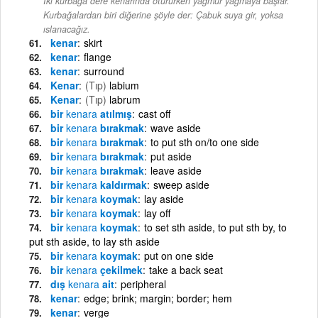
İki kurbağa dere kenarında otururken yağmur yağmaya başlar.
Kurbağalardan biri diğerine şöyle der: Çabuk suya gir, yoksa
ıslanacağız.
kenar
skirt
kenar
flange
kenar
surround
Kenar
(Tıp)
labium
Kenar
(Tıp)
labrum
bir
kenara
atılmış
cast off
bir
kenara
bırakmak
wave aside
bir
kenara
bırakmak
to put sth on/to one side
bir
kenara
bırakmak
put aside
bir
kenara
bırakmak
leave aside
bir
kenara
kaldırmak
sweep aside
bir
kenara
koymak
lay aside
bir
kenara
koymak
lay off
bir
kenara
koymak
to set sth aside, to put sth by, to
put sth aside, to lay sth aside
bir
kenara
koymak
put on one side
bir
kenara
çekilmek
take a back seat
dış
kenara
ait
peripheral
kenar
edge; brink; margin; border; hem
kenar
verge