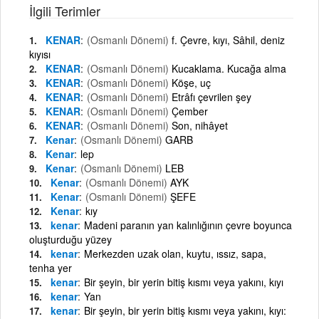
İlgili Terimler
KENAR
(Osmanlı Dönemi)
f. Çevre, kıyı, Sâhil, deniz
kıyısı
KENAR
(Osmanlı Dönemi)
Kucaklama. Kucağa alma
KENAR
(Osmanlı Dönemi)
Köşe, uç
KENAR
(Osmanlı Dönemi)
Etrâfı çevrilen şey
KENAR
(Osmanlı Dönemi)
Çember
KENAR
(Osmanlı Dönemi)
Son, nihâyet
Kenar
(Osmanlı Dönemi)
GARB
Kenar
lep
Kenar
(Osmanlı Dönemi)
LEB
Kenar
(Osmanlı Dönemi)
AYK
Kenar
(Osmanlı Dönemi)
ŞEFE
Kenar
kıy
kenar
Madeni paranın yan kalınlığının çevre boyunca
oluşturduğu yüzey
kenar
Merkezden uzak olan, kuytu, ıssız, sapa,
tenha yer
kenar
Bir şeyin, bir yerin bitiş kısmı veya yakını, kıyı
kenar
Yan
kenar
Bir şeyin, bir yerin bitiş kısmı veya yakını, kıyı: