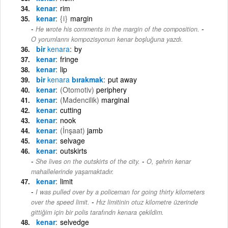
kenar
rim
kenar
{i}
margin
-
He wrote his comments in the margin of the composition.
O yorumlarını kompozisyonun kenar boşluğuna yazdı.
bir
kenara
by
kenar
fringe
kenar
lip
bir
kenara
bırakmak
put away
kenar
(Otomotiv)
periphery
kenar
(Madencilik)
marginal
kenar
cutting
kenar
nook
kenar
(İnşaat)
jamb
kenar
selvage
kenar
outskirts
-
She lives on the outskirts of the city.
O, şehrin kenar
mahallelerinde yaşamaktadır.
kenar
limit
I was pulled over by a policeman for going thirty kilometers
-
over the speed limit.
Hız limitinin otuz kilometre üzerinde
gittiğim için bir polis tarafındn kenara çekildim.
kenar
selvedge