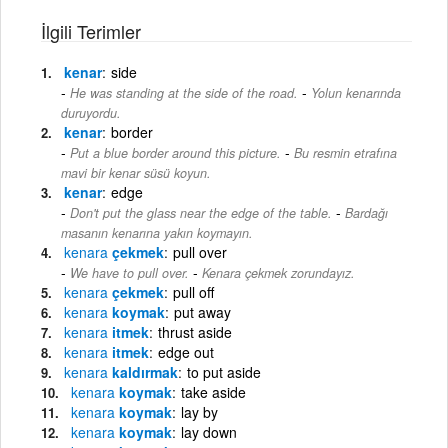
İlgili Terimler
kenar
side
-
He was standing at the side of the road.
Yolun kenarında
duruyordu.
kenar
border
-
Put a blue border around this picture.
Bu resmin etrafına
mavi bir kenar süsü koyun.
kenar
edge
-
Don't put the glass near the edge of the table.
Bardağı
masanın kenarına yakın koymayın.
kenara
çekmek
pull over
-
We have to pull over.
Kenara çekmek zorundayız.
kenara
çekmek
pull off
kenara
koymak
put away
kenara
itmek
thrust aside
kenara
itmek
edge out
kenara
kaldırmak
to put aside
kenara
koymak
take aside
kenara
koymak
lay by
kenara
koymak
lay down