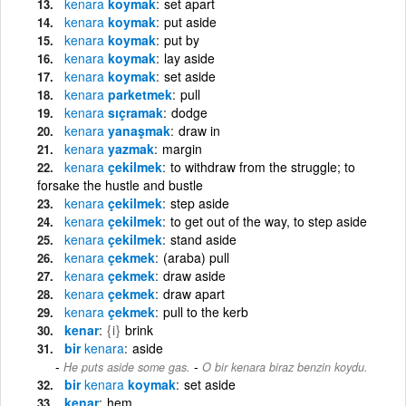
kenara
koymak
set apart
kenara
koymak
put aside
kenara
koymak
put by
kenara
koymak
lay aside
kenara
koymak
set aside
kenara
parketmek
pull
kenara
sıçramak
dodge
kenara
yanaşmak
draw in
kenara
yazmak
margin
kenara
çekilmek
to withdraw from the struggle; to
forsake the hustle and bustle
kenara
çekilmek
step aside
kenara
çekilmek
to get out of the way, to step aside
kenara
çekilmek
stand aside
kenara
çekmek
(araba) pull
kenara
çekmek
draw aside
kenara
çekmek
draw apart
kenara
çekmek
pull to the kerb
kenar
{i}
brink
bir
kenara
aside
-
He puts aside some gas.
O bir kenara biraz benzin koydu.
bir
kenara
koymak
set aside
kenar
hem