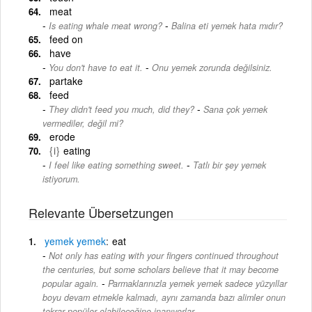
meat
-
Is eating whale meat wrong?
Balina eti yemek hata mıdır?
feed on
have
-
You don't have to eat it.
Onu yemek zorunda değilsiniz.
partake
feed
-
They didn't feed you much, did they?
Sana çok yemek
vermediler, değil mi?
erode
{i}
eating
-
I feel like eating something sweet.
Tatlı bir şey yemek
istiyorum.
Relevante Übersetzungen
yemek
yemek
eat
Not only has eating with your fingers continued throughout
the centuries, but some scholars believe that it may become
-
popular again.
Parmaklarınızla yemek yemek sadece yüzyıllar
boyu devam etmekle kalmadı, aynı zamanda bazı alimler onun
tekrar popüler olabileceğine inanıyorlar.