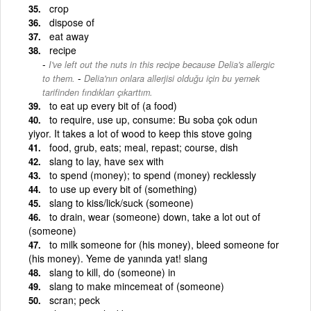
crop
dispose of
eat away
recipe
I've left out the nuts in this recipe because Delia's allergic
-
to them.
Delia'nın onlara allerjisi olduğu için bu yemek
tarifinden fındıkları çıkarttım.
to eat up every bit of (a food)
to require, use up, consume: Bu soba çok odun
yiyor. It takes a lot of wood to keep this stove going
food, grub, eats; meal, repast; course, dish
slang to lay, have sex with
to spend (money); to spend (money) recklessly
to use up every bit of (something)
slang to kiss/lick/suck (someone)
to drain, wear (someone) down, take a lot out of
(someone)
to milk someone for (his money), bleed someone for
(his money). Yeme de yanında yat! slang
slang to kill, do (someone) in
slang to make mincemeat of (someone)
scran; peck