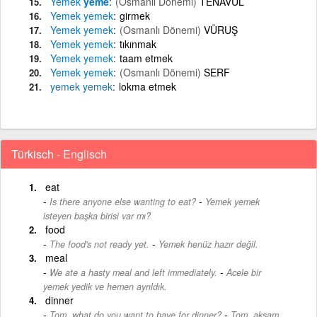
Yemek
yeme
(Osmanlı Dönemi)
TENAVÜL
Yemek
yemek
girmek
Yemek
yemek
(Osmanlı Dönemi)
VÜRUŞ
Yemek
yemek
tıkınmak
Yemek
yemek
taam etmek
Yemek
yemek
(Osmanlı Dönemi)
SERF
yemek
yemek
lokma etmek
Türkisch - Englisch
eat
-
Is there anyone else wanting to eat?
Yemek yemek
isteyen başka birisi var mı?
food
-
The food's not ready yet.
Yemek henüz hazır değil.
meal
-
We ate a hasty meal and left immediately.
Acele bir
yemek yedik ve hemen ayrıldık.
dinner
-
Tom, what do you want to have for dinner?
Tom, akşam