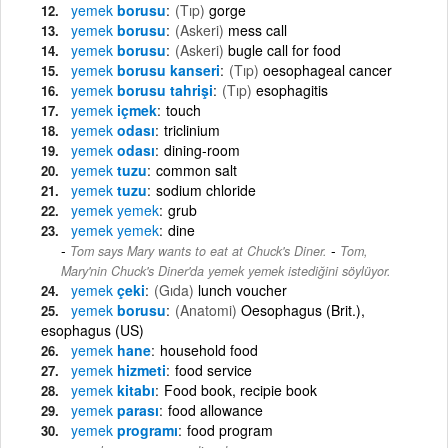
yemek
borusu
(Tıp)
gorge
yemek
borusu
(Askeri)
mess call
yemek
borusu
(Askeri)
bugle call for food
yemek
borusu kanseri
(Tıp)
oesophageal cancer
yemek
borusu tahrişi
(Tıp)
esophagitis
yemek
içmek
touch
yemek
odası
triclinium
yemek
odası
dining-room
yemek
tuzu
common salt
yemek
tuzu
sodium chloride
yemek
yemek
grub
yemek
yemek
dine
-
Tom says Mary wants to eat at Chuck's Diner.
Tom,
Mary'nin Chuck's Diner'da yemek yemek istediğini söylüyor.
yemek
çeki
(Gıda)
lunch voucher
yemek
borusu
(Anatomi)
Oesophagus (Brit.),
esophagus (US)
yemek
hane
household food
yemek
hizmeti
food service
yemek
kitabı
Food book, recipie book
yemek
parası
food allowance
yemek
programı
food program