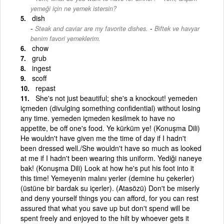
yemeği için ne yemek istersin?
dish
-
Steak and caviar are my favorite dishes.
Biftek ve havyar
benim favori yemeklerim.
chow
grub
ingest
scoff
repast
She's not just beautiful; she's a knockout! yemeden
içmeden (divulging something confidential) without losing
any time. yemeden içmeden kesilmek to have no
appetite, be off one's food. Ye kürküm ye! (Konuşma Dili)
He wouldn't have given me the time of day if I hadn't
been dressed well./She wouldn't have so much as looked
at me if I hadn't been wearing this uniform. Yediği naneye
bak! (Konuşma Dili) Look at how he's put his foot into it
this time! Yemeyenin malını yerler (demine hu çekerler)
(üstüne bir bardak su içerler). (Atasözü) Don't be miserly
and deny yourself things you can afford, for you can rest
assured that what you save up but don't spend will be
spent freely and enjoyed to the hilt by whoever gets it