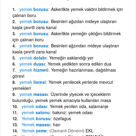
yemek
borusu
Askerlikte yemek vaktini bildirmek için
çalınan boru
yemek
borusu
Besinleri ağızdan mideye ulaştıran
kaşla çevrili zarsı kanal
yemek
borusu
Askerlikte yemeğin çıktığını bildirmek
için çalınan boru
yemek
borusu
Besinleri ağzından mideye ulaştıran
kasla çevrili zarsı kanal
yemek
dolabı
Yemeğin saklandığı yer
yemek
duası
Yemek yedikten sonra edilen dua
yemek
hizmeti
Yemeğin hazırlanması, dağıtılması
görevi
yemek
listesi
Yemek yenilecek yerlerde mevcut
yemekleri
yemek
masası
Üzerinde yiyecek ve içeceklerin
bulunduğu, yemek yemek amacıyla kullanılan masa
yemek
odası
Yemek yenilen oda, salamanje
yemek
salonu
bakınız: yemek odası
Yemek
borusu
özefagus
Yemek
masası
han
Yemek
yeme
(Osmanlı Dönemi)
EKL