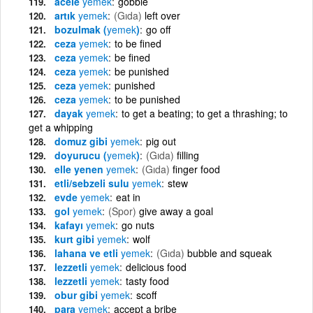
acele
yemek
gobble
artık
yemek
(Gıda)
left over
bozulmak (
yemek
)
go off
ceza
yemek
to be fined
ceza
yemek
be fined
ceza
yemek
be punished
ceza
yemek
punished
ceza
yemek
to be punished
dayak
yemek
to get a beating; to get a thrashing; to
get a whipping
domuz gibi
yemek
pig out
doyurucu (
yemek
)
(Gıda)
filling
elle yenen
yemek
(Gıda)
finger food
etli/sebzeli sulu
yemek
stew
evde
yemek
eat in
gol
yemek
(Spor)
give away a goal
kafayı
yemek
go nuts
kurt gibi
yemek
wolf
lahana ve etli
yemek
(Gıda)
bubble and squeak
lezzetli
yemek
delicious food
lezzetli
yemek
tasty food
obur gibi
yemek
scoff
para
yemek
accept a bribe