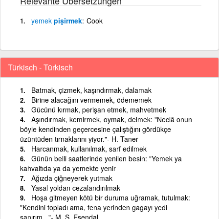
Relevante Übersetzungen
yemek
pişirmek
Cook
Türkisch - Türkisch
Batmak, çizmek, kaşındırmak, dalamak
Birine alacağını vermemek, ödememek
Gücünü kırmak, perişan etmek, mahvetmek
Aşındırmak, kemirmek, oymak, delmek: "Neclâ onun
böyle kendinden geçercesine çalıştığını gördükçe
üzüntüden tırnaklarını yiyor."- H. Taner
Harcanmak, kullanılmak, sarf edilmek
Günün belli saatlerinde yenilen besin: "Yemek ya
kahvaltıda ya da yemekte yenir
Ağızda çiğneyerek yutmak
Yasal yoldan cezalandırılmak
Hoşa gitmeyen kötü bir duruma uğramak, tutulmak:
"Kendini topladı ama, fena yerinden gagayı yedi
sanırım..."- M. Ş. Esendal