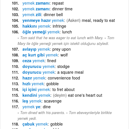
yemek
zamanı
repast
yemek
zamanı
dinner time
yemek
zili
dinner bell
yenmeye hazır
yemek
(Askeri)
meal, ready to eat
hakkını
yemek
infringe
öğle yemeği
yemek
lunch
-
Tom said that he was eager to eat lunch with Mary.
Tom
Mary ile öğle yemeği yemek için istekli olduğunu söyledi.
avlayıp
yemek
prey upon
aç kurt gibi
yemek
wolf
ceza
yemek
fined
doyurucu
yemek
stodge
doyurucu
yemek
a square meal
hazır
yemek
convenience food
hızlı
yemek
gobble
içi içini
yemek
to fret about
kendini
yemek
(deyim)
eat one's heart out
leş
yemek
scavenge
yemek
ye
dine
-
Tom dined with his parents.
Tom ebeveynleriyle birlikte
yemek yedi.
çabuk
yemek
gobble