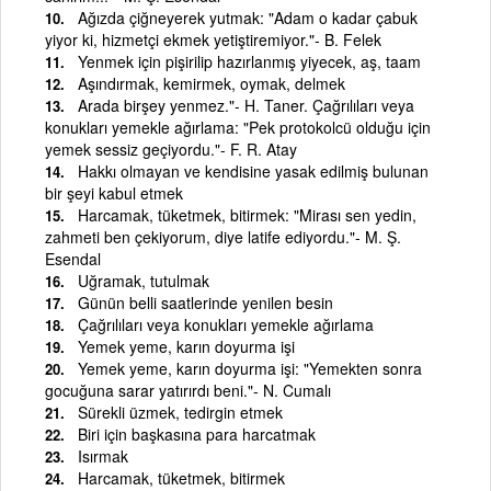
Ağızda çiğneyerek yutmak: "Adam o kadar çabuk
yiyor ki, hizmetçi ekmek yetiştiremiyor."- B. Felek
Yenmek için pişirilip hazırlanmış yiyecek, aş, taam
Aşındırmak, kemirmek, oymak, delmek
Arada birşey yenmez."- H. Taner. Çağrılıları veya
konukları yemekle ağırlama: "Pek protokolcü olduğu için
yemek sessiz geçiyordu."- F. R. Atay
Hakkı olmayan ve kendisine yasak edilmiş bulunan
bir şeyi kabul etmek
Harcamak, tüketmek, bitirmek: "Mirası sen yedin,
zahmeti ben çekiyorum, diye latife ediyordu."- M. Ş.
Esendal
Uğramak, tutulmak
Günün belli saatlerinde yenilen besin
Çağrılıları veya konukları yemekle ağırlama
Yemek yeme, karın doyurma işi
Yemek yeme, karın doyurma işi: "Yemekten sonra
gocuğuna sarar yatırırdı beni."- N. Cumalı
Sürekli üzmek, tedirgin etmek
Biri için başkasına para harcatmak
Isırmak
Harcamak, tüketmek, bitirmek