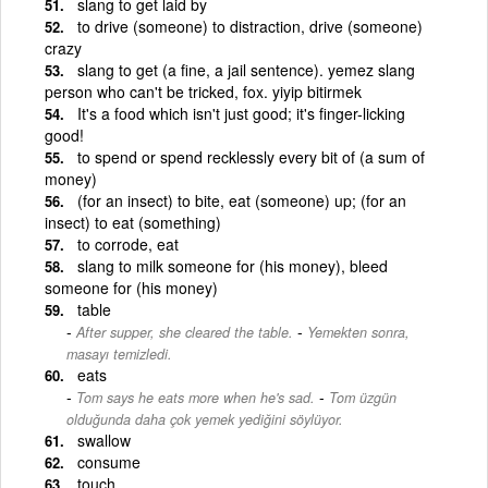
slang to get laid by
to drive (someone) to distraction, drive (someone)
crazy
slang to get (a fine, a jail sentence). yemez slang
person who can't be tricked, fox. yiyip bitirmek
It's a food which isn't just good; it's finger-licking
good!
to spend or spend recklessly every bit of (a sum of
money)
(for an insect) to bite, eat (someone) up; (for an
insect) to eat (something)
to corrode, eat
slang to milk someone for (his money), bleed
someone for (his money)
table
-
After supper, she cleared the table.
Yemekten sonra,
masayı temizledi.
eats
-
Tom says he eats more when he's sad.
Tom üzgün
olduğunda daha çok yemek yediğini söylüyor.
swallow
consume
touch