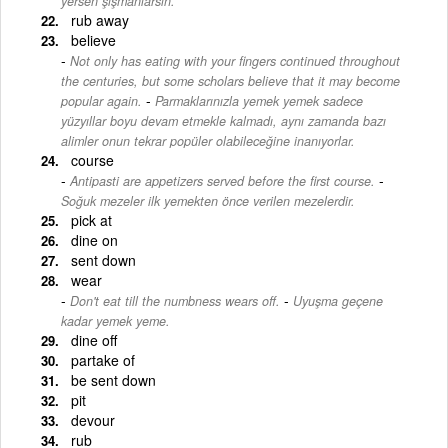
yersen şişmanlarsın.
rub away
believe
Not only has eating with your fingers continued throughout
the centuries, but some scholars believe that it may become
-
popular again.
Parmaklarınızla yemek yemek sadece
yüzyıllar boyu devam etmekle kalmadı, aynı zamanda bazı
alimler onun tekrar popüler olabileceğine inanıyorlar.
course
-
Antipasti are appetizers served before the first course.
Soğuk mezeler ilk yemekten önce verilen mezelerdir.
pick at
dine on
sent down
wear
-
Don't eat till the numbness wears off.
Uyuşma geçene
kadar yemek yeme.
dine off
partake of
be sent down
pit
devour
rub