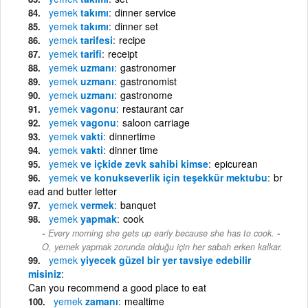
yemek
takımı
dinner service
yemek
takımı
dinner set
yemek
tarifesi
recipe
yemek
tarifi
receipt
yemek
uzmanı
gastronomer
yemek
uzmanı
gastronomist
yemek
uzmanı
gastronome
yemek
vagonu
restaurant car
yemek
vagonu
saloon carriage
yemek
vakti
dinnertime
yemek
vakti
dinner time
yemek
ve içkide zevk sahibi kimse
epicurean
yemek
ve konukseverlik için teşekkür mektubu
br
ead and butter letter
yemek
vermek
banquet
yemek
yapmak
cook
-
Every morning she gets up early because she has to cook.
O, yemek yapmak zorunda olduğu için her sabah erken kalkar.
yemek
yiyecek güzel bir yer tavsiye edebilir
misiniz
Can you recommend a good place to eat
yemek
zamanı
mealtime