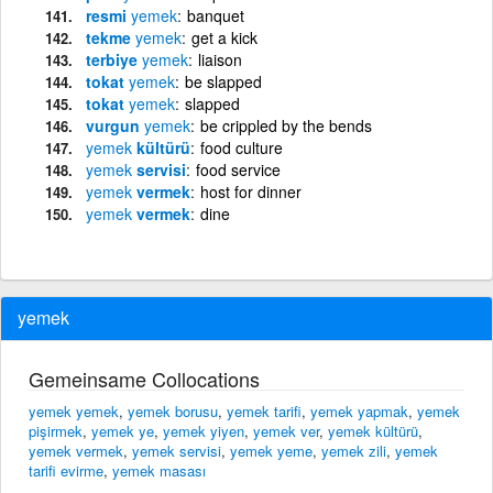
resmi
yemek
banquet
tekme
yemek
get a kick
terbiye
yemek
liaison
tokat
yemek
be slapped
tokat
yemek
slapped
vurgun
yemek
be crippled by the bends
yemek
kültürü
food culture
yemek
servisi
food service
yemek
vermek
host for dinner
yemek
vermek
dine
yemek
Gemeinsame Collocations
yemek yemek
,
yemek borusu
,
yemek tarifi
,
yemek yapmak
,
yemek
pişirmek
,
yemek ye
,
yemek yiyen
,
yemek ver
,
yemek kültürü
,
yemek vermek
,
yemek servisi
,
yemek yeme
,
yemek zili
,
yemek
tarifi evirme
,
yemek masası