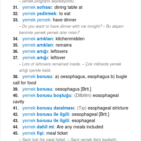
yemek programı seyrediyordu.
yemek
sofrası
dining table at
yemek
yedirmek
to eat
yemek
yemek
have dinner
-
Do you want to have dinner with me tonight?
Bu akşam
benimle yemek yemek ister misin?
yemek
artıkları
kitchenmidden
yemek
artıkları
remains
yemek
artığı
leftovers
yemek
artığı
leftover
-
Lots of leftovers remained inside.
Çok miktarda yemek
artığı içeride kaldı.
yemek
borusu
a) oesophagus, esophagus b) bugle
call for food
yemek
borusu
oesophagus [Brit.]
yemek
borusu boşluğu
(Dilbilim)
eosophageal
cavity
yemek
borusu daralması
(Tıp)
esophageal stricture
yemek
borusu ile ilgili
oesophageal [Brit.]
yemek
borusu ile ilgili
esophageal
yemek
dahil mi
Are any meals included
yemek
fişi
meal ticket
-
Sami lost his meal ticket.
Sami yemek fişini kaybetti.