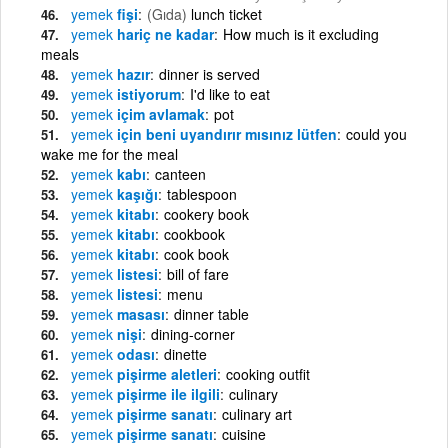
yemek
fişi
(Gıda)
lunch ticket
yemek
hariç ne kadar
How much is it excluding
meals
yemek
hazır
dinner is served
yemek
istiyorum
I'd like to eat
yemek
içim avlamak
pot
yemek
için beni uyandırır mısınız lütfen
could you
wake me for the meal
yemek
kabı
canteen
yemek
kaşığı
tablespoon
yemek
kitabı
cookery book
yemek
kitabı
cookbook
yemek
kitabı
cook book
yemek
listesi
bill of fare
yemek
listesi
menu
yemek
masası
dinner table
yemek
nişi
dining-corner
yemek
odası
dinette
yemek
pişirme aletleri
cooking outfit
yemek
pişirme ile ilgili
culinary
yemek
pişirme sanatı
culinary art
yemek
pişirme sanatı
cuisine