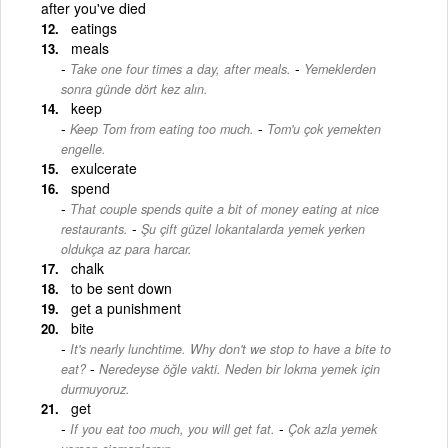
after you've died
eatings
meals
-
Take one four times a day, after meals.
Yemeklerden
sonra günde dört kez alın.
keep
-
Keep Tom from eating too much.
Tom'u çok yemekten
engelle.
exulcerate
spend
That couple spends quite a bit of money eating at nice
-
restaurants.
Şu çift güzel lokantalarda yemek yerken
oldukça az para harcar.
chalk
to be sent down
get a punishment
bite
It's nearly lunchtime. Why don't we stop to have a bite to
-
eat?
Neredeyse öğle vakti. Neden bir lokma yemek için
durmuyoruz.
get
-
If you eat too much, you will get fat.
Çok azla yemek