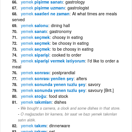
yemek
pişirme sanatı
gastrology
yemek
pişirme uzmanı
gastrologist
yemek
saatleri ne zaman
At what times are meals
served
yemek
salonu
dining hall
yemek
sanatı
gastronomy
yemek
seçmek
choosy in eating
yemek
seçmek
be choosy in eating
yemek
seçmek
to be choosy in eating
yemek
siparişi
cooked to order
yemek
siparişi vermek istiyorum
I'd like to order a
meal
yemek
sonrası
postprandial
yemek
sonrası yenilen şey
afters
yemek
sonunda yenen tuzlu şey
savory
yemek
sonunda yenen tuzlu şey
savoury [Brit.]
yemek
stoğu
food stock
yemek
takımları
dishes
We bought a camera, a clock and some dishes in that store.
-
O mağazadan bir kamera, bir saat ve bazı yemek takımları
satın aldık.
yemek
takımı
dinnerware
yemek
takımı
set