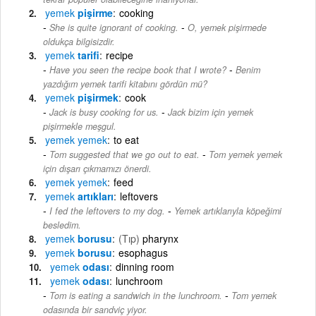
yemek
pişirme
cooking
-
She is quite ignorant of cooking.
O, yemek pişirmede
oldukça bilgisizdir.
yemek
tarifi
recipe
-
Have you seen the recipe book that I wrote?
Benim
yazdığım yemek tarifi kitabını gördün mü?
yemek
pişirmek
cook
-
Jack is busy cooking for us.
Jack bizim için yemek
pişirmekle meşgul.
yemek
yemek
to eat
-
Tom suggested that we go out to eat.
Tom yemek yemek
için dışarı çıkmamızı önerdi.
yemek
yemek
feed
yemek
artıkları
leftovers
-
I fed the leftovers to my dog.
Yemek artıklarıyla köpeğimi
besledim.
yemek
borusu
(Tıp)
pharynx
yemek
borusu
esophagus
yemek
odası
dinning room
yemek
odası
lunchroom
-
Tom is eating a sandwich in the lunchroom.
Tom yemek
odasında bir sandviç yiyor.