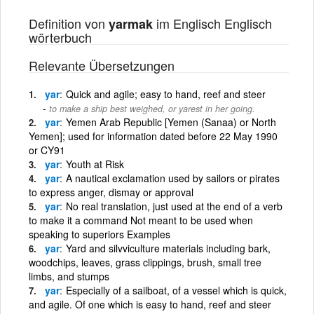
Definition von
im Englisch Englisch
yarmak
wörterbuch
Relevante Übersetzungen
yar
Quick and agile; easy to hand, reef and steer
to make a ship best weighed, or yarest in her going.
yar
Yemen Arab Republic [Yemen (Sanaa) or North
Yemen]; used for information dated before 22 May 1990
or CY91
yar
Youth at Risk
yar
A nautical exclamation used by sailors or pirates
to express anger, dismay or approval
yar
No real translation, just used at the end of a verb
to make it a command Not meant to be used when
speaking to superiors Examples
yar
Yard and silvviculture materials including bark,
woodchips, leaves, grass clippings, brush, small tree
limbs, and stumps
yar
Especially of a sailboat, of a vessel which is quick,
and agile. Of one which is easy to hand, reef and steer