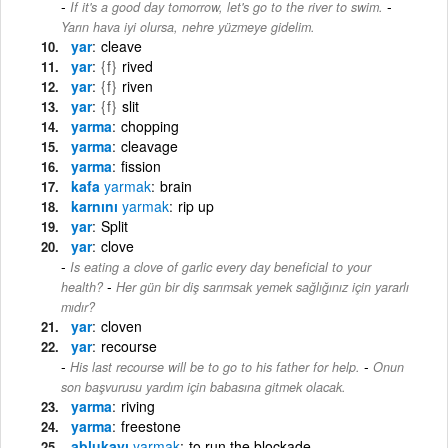
-
If it's a good day tomorrow, let's go to the river to swim.
Yarın hava iyi olursa, nehre yüzmeye gidelim.
yar
cleave
yar
{f}
rived
yar
{f}
riven
yar
{f}
slit
yarma
chopping
yarma
cleavage
yarma
fission
kafa
yarmak
brain
karnını
yarmak
rip up
yar
Split
yar
clove
Is eating a clove of garlic every day beneficial to your
-
health?
Her gün bir diş sarımsak yemek sağlığınız için yararlı
mıdır?
yar
cloven
yar
recourse
-
His last recourse will be to go to his father for help.
Onun
son başvurusu yardım için babasına gitmek olacak.
yarma
riving
yarma
freestone
ablukayı
yarmak
to run the blockade