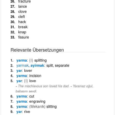
fracture
lance
clove
cleft
hack
break
knap
fissure
Relevante Übersetzungen
yarma
{i}
splitting
yarmak
, ayirmak
split, separate
yar
lover
yarma
incision
yar
{i}
love
-
The mischievous son loved his dad.
Yaramaz oğul,
babasını sevdi.
yarma
cut
yarma
engraving
yarma
(Mekanik)
slitting
yar
rive