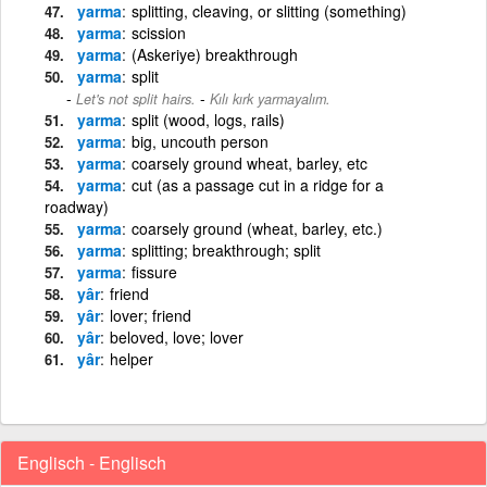
yarma
splitting, cleaving, or slitting (something)
yarma
scission
yarma
(Askeriye) breakthrough
yarma
split
-
Let's not split hairs.
Kılı kırk yarmayalım.
yarma
split (wood, logs, rails)
yarma
big, uncouth person
yarma
coarsely ground wheat, barley, etc
yarma
cut (as a passage cut in a ridge for a
roadway)
yarma
coarsely ground (wheat, barley, etc.)
yarma
splitting; breakthrough; split
yarma
fissure
yâr
friend
yâr
lover; friend
yâr
beloved, love; lover
yâr
helper
Englisch - Englisch