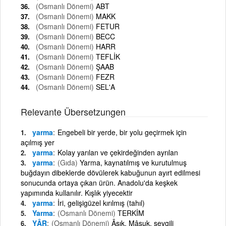
(Osmanlı Dönemi)
ABT
(Osmanlı Dönemi)
MAKK
(Osmanlı Dönemi)
FETUR
(Osmanlı Dönemi)
BECC
(Osmanlı Dönemi)
HARR
(Osmanlı Dönemi)
TEFLİK
(Osmanlı Dönemi)
ŞAAB
(Osmanlı Dönemi)
FEZR
(Osmanlı Dönemi)
SEL'A
Relevante Übersetzungen
yarma
Engebeli bir yerde, bir yolu geçirmek için
açılmış yer
yarma
Kolay yarılan ve çekirdeğinden ayrılan
yarma
(Gıda)
Yarma, kaynatılmış ve kurutulmuş
buğdayın dibeklerde dövülerek kabuğunun ayırt edilmesi
sonucunda ortaya çıkan ürün. Anadolu'da keşkek
yapımında kullanılır. Kışlık yiyecektir
yarma
İri, gelişigüzel kırılmış (tahıl)
Yarma
(Osmanlı Dönemi)
TERKİM
YÂR
(Osmanlı Dönemi)
Âşık. Mâşuk, sevgili