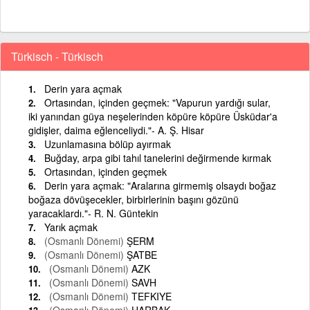
Türkisch - Türkisch
Derin yara açmak
Ortasından, içinden geçmek: "Vapurun yardığı sular,
iki yanından güya neşelerinden köpüre köpüre Üsküdar'a
gidişler, daima eğlenceliydi."- A. Ş. Hisar
Uzunlamasına bölüp ayırmak
Buğday, arpa gibi tahıl tanelerini değirmende kırmak
Ortasından, içinden geçmek
Derin yara açmak: "Aralarına girmemiş olsaydı boğaz
boğaza dövüşecekler, birbirlerinin başını gözünü
yaracaklardı."- R. N. Güntekin
Yarık açmak
(Osmanlı Dönemi)
ŞERM
(Osmanlı Dönemi)
ŞATBE
(Osmanlı Dönemi)
AZK
(Osmanlı Dönemi)
SAVH
(Osmanlı Dönemi)
TEFKIYE
(Osmanlı Dönemi)
HARBAK