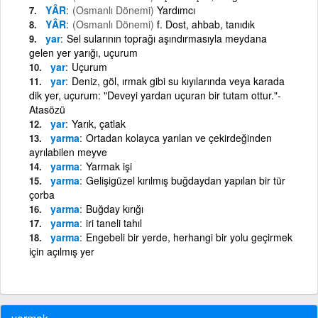
YÂR
(Osmanlı Dönemi)
Yardımcı
YÂR
(Osmanlı Dönemi)
f. Dost, ahbab, tanıdık
yar
Sel sularının toprağı aşındırmasıyla meydana
gelen yer yarığı, uçurum
yar
Uçurum
yar
Deniz, göl, ırmak gibi su kıyılarında veya karada
dik yer, uçurum: "Deveyi yardan uçuran bir tutam ottur."-
Atasözü
yar
Yarık, çatlak
yarma
Ortadan kolayca yarılan ve çekirdeğinden
ayrılabilen meyve
yarma
Yarmak işi
yarma
Gelişigüzel kırılmış buğdaydan yapılan bir tür
çorba
yarma
Buğday kırığı
yarma
iri taneli tahıl
yarma
Engebeli bir yerde, herhangi bir yolu geçirmek
için açılmış yer