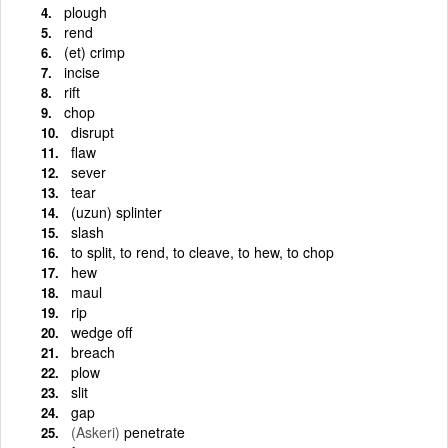
plough
rend
(et) crimp
incise
rift
chop
disrupt
flaw
sever
tear
(uzun) splinter
slash
to split, to rend, to cleave, to hew, to chop
hew
maul
rip
wedge off
breach
plow
slit
gap
(Askeri)
penetrate