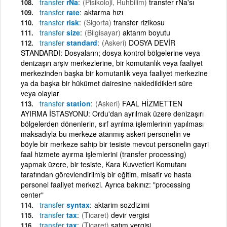
transfer
rNa
(Pisikoloji, Ruhbilim)
transfer rNa'sı
transfer
rate
aktarma hızı
transfer
risk
(Sigorta)
transfer rizikosu
transfer
size
(Bilgisayar)
aktarım boyutu
transfer
standard
(Askeri)
DOSYA DEVİR
STANDARDI: Dosyaların; dosya kontrol bölgelerine veya
denizaşırı arşiv merkezlerine, bir komutanlık veya faaliyet
merkezinden başka bir komutanlık veya faaliyet merkezine
ya da başka bir hükümet dairesine nakledildikleri süre
veya olaylar
transfer
station
(Askeri)
FAAL HİZMETTEN
AYIRMA İSTASYONU: Ordu'dan ayrılmak üzere denizaşırı
bölgelerden dönenlerin, sırf ayrılma işlemlerinin yapılması
maksadıyla bu merkeze atanmış askeri personelin ve
böyle bir merkeze sahip bir tesiste mevcut personelin gayri
faal hizmete ayırma işlemlerini (transfer processing)
yapmak üzere, bir tesiste, Kara Kuvvetleri Komutanı
tarafından görevlendirilmiş bir eğitim, misafir ve hasta
personel faaliyet merkezi. Ayrıca bakınız: "processing
center"
transfer
syntax
aktarim sozdizimi
transfer
tax
(Ticaret)
devir vergisi
transfer
tax
(Ticaret)
satım vergisi