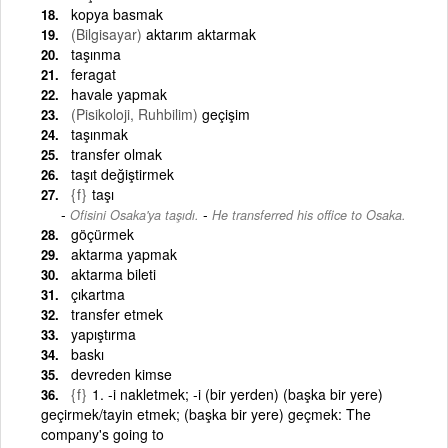
kopya basmak
(Bilgisayar)
aktarım aktarmak
taşınma
feragat
havale yapmak
(Pisikoloji, Ruhbilim)
geçişim
taşınmak
transfer olmak
taşıt değiştirmek
{f}
taşı
-
Ofisini Osaka'ya taşıdı.
He transferred his office to Osaka.
göçürmek
aktarma yapmak
aktarma bileti
çıkartma
transfer etmek
yapıştırma
baskı
devreden kimse
{f}
1. -i nakletmek; -i (bir yerden) (başka bir yere)
geçirmek/tayin etmek; (başka bir yere) geçmek: The
company's going to