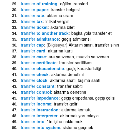
transfer
of training
eğitim transferi
transfer
paper
transfer belgesi
transfer
rate
aktarma oranı
transfer
tax
intikal vergisi
transfer
ticket
aktarma bilet
transfer
to another track
başka yola transfer et
transfer
admittance
geçiş admitansi
transfer
cap
(Bilgisayar)
Aktarım sınırı, transfer sınırı
transfer
card
aktarma kartı
transfer
case
ara şanzıman, muavin şanzıman
transfer
certificate
transfer sertifikası
transfer
characteristic
geçiş karakteristiği
transfer
check
aktarma denetimi
transfer
clock
aktarma saati, taşıma saati
transfer
constant
transfer sabiti
transfer
control
aktarma denetimi
transfer
impedance
geçiş empedansi, geçiş çelisi
transfer
income
transfer geliri
transfer
instruction
aktarma komutu
transfer
interpreter
aktarmalı yorumlayıcı
transfer
into
' in içine nakletmek
transfer
into system
sisteme geçmek