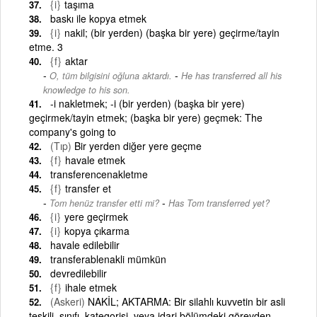
{i}
taşıma
baskı ile kopya etmek
{i}
nakil; (bir yerden) (başka bir yere) geçirme/tayin
etme. 3
{f}
aktar
-
O, tüm bilgisini oğluna aktardı.
He has transferred all his
knowledge to his son.
-i nakletmek; -i (bir yerden) (başka bir yere)
geçirmek/tayin etmek; (başka bir yere) geçmek: The
company's going to
(Tıp)
Bir yerden diğer yere geçme
{f}
havale etmek
transferencenakletme
{f}
transfer et
-
Tom henüz transfer etti mi?
Has Tom transferred yet?
{i}
yere geçirmek
{i}
kopya çıkarma
havale edilebilir
transferablenakli mümkün
devredilebilir
{f}
ihale etmek
(Askeri)
NAKİL; AKTARMA: Bir silahlı kuvvetin bir asli
teşkili, sınıfı, kategorisi, veya idari bölümdeki görevden,