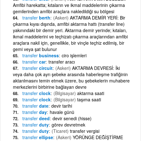
Amfibi harekatta; kıtaların ve ikmal maddelerinin çıkarma
gemilerinden amfibi araçlara nakledildiği su bölgesi
transfer
berth
(Askeri)
AKTARMA DEMİR YERİ: Bir
çıkarma kıyısı dışında, amfibi aktarma hattı (transfer line)
yakınındaki bir demir yeri. Aktarma demir yerinde; kıtaları,
ikmal maddelerini ve teçhizatı çıkarma araçlarından amfibi
araçlara nakil için, genellikle, bir vinçle teçhiz edilmiş, bir
gemi veya şat bulunur
transfer
business
ciro işlemleri
transfer
car
transfer aracı
transfer
circuit
(Askeri)
AKTARMA DEVRESİ: İki
veya daha çok ayrı şebeke arasında haberleşme trafiğinin
aktarılmasını temin etmek üzere, bu şebekelerin muhabere
merkezlerini birbirine bağlayan devre
transfer
clock
(Bilgisayar)
aktarma saati
transfer
clock
(Bilgisayar)
taşıma saati
transfer
date
devir tarihi
transfer
day
havale günü
transfer
deed
devir senedi (hisse)
transfer
duty
görev devretmek
transfer
duty
(Ticaret)
transfer vergisi
transfer
ellipse
(Askeri)
YÖRÜNGE DEĞİŞTİRME