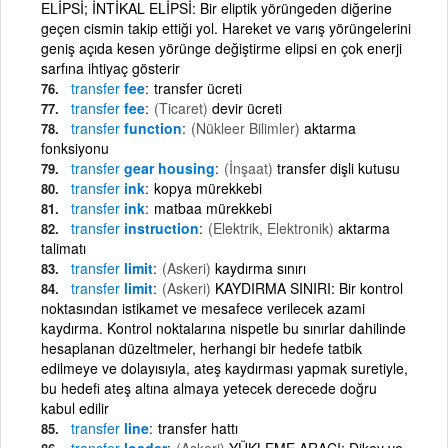
ELİPSİ; İNTİKAL ELİPSİ: Bir eliptik yörüngeden diğerine
geçen cismin takip ettiği yol. Hareket ve varış yörüngelerini
geniş açıda kesen yörünge değiştirme elipsi en çok enerji
sarfına ihtiyaç gösterir
transfer
fee
transfer ücreti
transfer
fee
(Ticaret)
devir ücreti
transfer
function
(Nükleer Bilimler)
aktarma
fonksiyonu
transfer
gear housing
(İnşaat)
transfer dişli kutusu
transfer
ink
kopya mürekkebi
transfer
ink
matbaa mürekkebi
transfer
instruction
(Elektrik, Elektronik)
aktarma
talimatı
transfer
limit
(Askeri)
kaydırma sınırı
transfer
limit
(Askeri)
KAYDIRMA SINIRI: Bir kontrol
noktasından istikamet ve mesafece verilecek azami
kaydırma. Kontrol noktalarına nispetle bu sınırlar dahilinde
hesaplanan düzeltmeler, herhangi bir hedefe tatbik
edilmeye ve dolayısıyla, ateş kaydırması yapmak suretiyle,
bu hedefi ateş altına almaya yetecek derecede doğru
kabul edilir
transfer
line
transfer hattı
transfer
loader
(Askeri)
YÜKLEME ARACI: Dikey ve