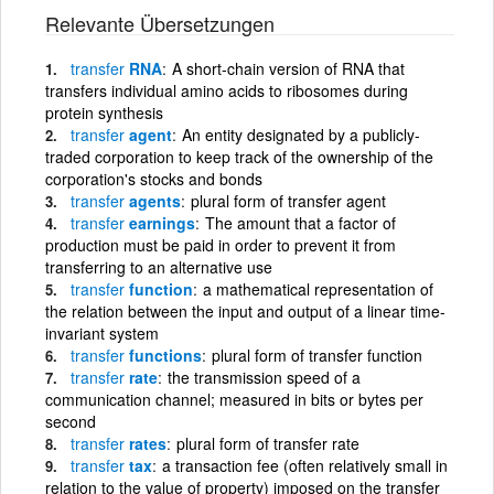
Relevante Übersetzungen
transfer
RNA
A short-chain version of RNA that
transfers individual amino acids to ribosomes during
protein synthesis
transfer
agent
An entity designated by a publicly-
traded corporation to keep track of the ownership of the
corporation's stocks and bonds
transfer
agents
plural form of transfer agent
transfer
earnings
The amount that a factor of
production must be paid in order to prevent it from
transferring to an alternative use
transfer
function
a mathematical representation of
the relation between the input and output of a linear time-
invariant system
transfer
functions
plural form of transfer function
transfer
rate
the transmission speed of a
communication channel; measured in bits or bytes per
second
transfer
rates
plural form of transfer rate
transfer
tax
a transaction fee (often relatively small in
relation to the value of property) imposed on the transfer