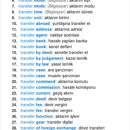
transfer
mode
(Bilgisayar)
aktarım modu
transfer
time
(Bilgisayar)
aktarım süresi
transfer
unit
aktarım birimi
transfer
abroad
yurtdışına transfer et
transfer
address
aktarma adresi
transfer
agent
nakliye acentası
transfer
bank
havale yapılan banka
transfer
book
senet defteri
transfer
by deed
senetle transfer et
transfer
by judgement
kazai temlik
transfer
by law
yasal temlik
transfer
case
ara şanzıman
transfer
case
muavin şanzıman
transfer
command
aktarma komutu
transfer
commission
havale komisyonu
transfer
current
geçiş akımı
transfer
deed
devir belgesi
transfer
fee
devir vergini
transfer
fee
transfer vergini
transfer
function
aktarım işlevi
transfer
gear
transfer dişlisi
transfer
of foreign exchange
döviz transferi