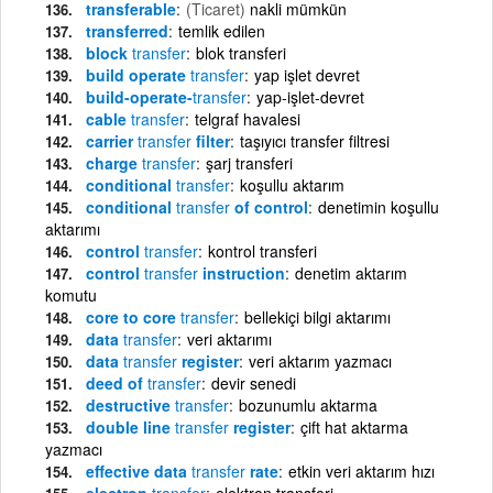
transferable
(Ticaret)
nakli mümkün
transferred
temlik edilen
block
transfer
blok transferi
build operate
transfer
yap işlet devret
build-operate-
transfer
yap-işlet-devret
cable
transfer
telgraf havalesi
carrier
transfer
filter
taşıyıcı transfer filtresi
charge
transfer
şarj transferi
conditional
transfer
koşullu aktarım
conditional
transfer
of control
denetimin koşullu
aktarımı
control
transfer
kontrol transferi
control
transfer
instruction
denetim aktarım
komutu
core to core
transfer
bellekiçi bilgi aktarımı
data
transfer
veri aktarımı
data
transfer
register
veri aktarım yazmacı
deed of
transfer
devir senedi
destructive
transfer
bozunumlu aktarma
double line
transfer
register
çift hat aktarma
yazmacı
effective data
transfer
rate
etkin veri aktarım hızı
electron
transfer
elektron transferi