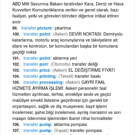
ABD Milli Savunma Bakanı tarafından Kara, Deniz ve Hava
Kuvvetleri Komutanlıklarına verilen ve genel olarak, bazı
faaliyet, yetki ve görevleri birinden diğerine intikal ettiren
emir
transfer
picture
çıkartma
transfer
point
(Askeri)
DEVİR NOKTASI: Demiryolu
katarlarına, motorlu araç konvoylarına ve takviyelere ait
idare ve kontrolun, bir komutandan başka bir komutana
geçtiği nokta
transfer
point
aktarma yeri
transfer
port
(Otomotiv)
transfer deliği
transfer
price
(Askeri)
EL DEĞİŞTİRME FİYATI
transfer
printing
(Tekstil)
transfer baskı
transfer
processing
(Askeri)
GAYRİ FAAL
HİZMETE AYIRMA İŞLEMİ: Askeri personelin faal
hizmetten ayrılması, terhisi, emekliye sevki ve geçici
malûliyet emekli listesine geçirilmesi için gerekli bir
oryantasyon, sağlık ve diş muayenesi, kayıt işlemi
incelemesi, şahsi bilgi incelemesi, ayrılış merasimi ve son
maaşın ödenmesi işleminden ibaret nihai formaliteler
transfer
pump
aktarma pompası
transfer
pump
(İnşaat)
transfer pompası