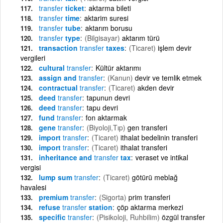
transfer
ticket
aktarma bileti
transfer
time
aktarim suresi
transfer
tube
aktarım borusu
transfer
type
(Bilgisayar)
aktarım türü
transaction
transfer
taxes
(Ticaret)
işlem devir
vergileri
cultural
transfer
Kültür aktarımı
assign and
transfer
(Kanun)
devir ve temlik etmek
contractual
transfer
(Ticaret)
akden devir
deed
transfer
tapunun devri
deed
transfer
tapu devri
fund
transfer
fon aktarmak
gene
transfer
(Biyoloji,Tıp)
gen transferi
import
transfer
(Ticaret)
ithalat bedelinin transferi
import
transfer
(Ticaret)
ithalat transferi
inheritance and
transfer
tax
veraset ve intikal
vergisi
lump sum
transfer
(Ticaret)
götürü meblağ
havalesi
premium
transfer
(Sigorta)
prim transferi
refuse
transfer
station
çöp aktarma merkezi
specific
transfer
(Pisikoloji, Ruhbilim)
özgül transfer