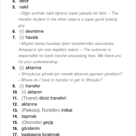
devir
nakil
-
Diğer sınıftaki nakil öğrenci süper yakışıklı bir tiptir.
The
transfer student in the other class is a super good looking
guy.
{i}
devretme
{i}
havale
Müşteri banka havalesi işlem ücretlerinden sorumludur.
-
Anlayışınız için size teşekkür ederiz.
The customer is
responsible for bank transfer processing fees. We thank you
for your understanding.
{i}
aktarma
Shinjuku'ya gitmek için nerede aktarma yapmam gerekiyor?
-
Where do I have to transfer to get to Shinjuku?
{i}
transfer
{i}
aktarım
(Ticaret)
döviz transferi
aktarına
(Pisikoloji, Ruhbilim)
intikal
taşımak
(Otomotiv)
geçiş
gönderim
başkasına bırakmak