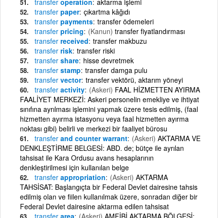
transfer
operation
aktarma işlemi
transfer
paper
çıkartma kâğıdı
transfer
payments
transfer ödemeleri
transfer
pricing
(Kanun)
transfer fiyatlandırması
transfer
received
transfer makbuzu
transfer
risk
transfer riski
transfer
share
hisse devretmek
transfer
stamp
transfer damga pulu
transfer
vector
transfer vektörü, aktarım yöneyi
transfer
activity
(Askeri)
FAAL HİZMETTEN AYIRMA
FAALİYET MERKEZİ: Askeri personelin emekliye ve ihtiyat
sınıfına ayrılması işlemini yapmak üzere tesis edilmiş, (faal
hizmetten ayırma istasyonu veya faal hizmetten ayırma
noktası gibi) belirli ve merkezi bir faaliyet bürosu
transfer
and counter warrant
(Askeri)
AKTARMA VE
DENKLEŞTİRME BELGESİ: ABD. de; bütçe ile ayrılan
tahsisat ile Kara Ordusu avans hesaplarının
denkleştirilmesi için kullanılan belge
transfer
appropriation
(Askeri)
AKTARMA
TAHSİSAT: Başlangıçta bir Federal Devlet dairesine tahsis
edilmiş olan ve fiilen kullanılmak üzere, sonradan diğer bir
Federal Devlet dairesine aktarma edilen tahsisat
transfer
area
(Askeri)
AMFİBİ AKTARMA BÖLGESİ: