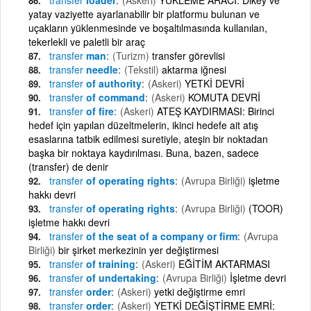
yatay vaziyette ayarlanabilir bir platformu bulunan ve
uçakların yüklenmesinde ve boşaltılmasında kullanılan,
tekerlekli ve paletli bir araç
transfer
man
(Turizm)
transfer görevlisi
transfer
needle
(Tekstil)
aktarma iğnesi
transfer
of authority
(Askeri)
YETKİ DEVRİ
transfer
of command
(Askeri)
KOMUTA DEVRİ
transfer
of fire
(Askeri)
ATEŞ KAYDIRMASI: Birinci
hedef için yapılan düzeltmelerin, ikinci hedefe ait atış
esaslarına tatbik edilmesi suretiyle, ateşin bir noktadan
başka bir noktaya kaydırılması. Buna, bazen, sadece
(transfer) de denir
transfer
of operating rights
(Avrupa Birliği)
işletme
hakkı devri
transfer
of operating rights
(Avrupa Birliği)
(TOOR)
işletme hakkı devri
transfer
of the seat of a company or firm
(Avrupa
Birliği)
bir şirket merkezinin yer değiştirmesi
transfer
of training
(Askeri)
EĞİTİM AKTARMASI
transfer
of undertaking
(Avrupa Birliği)
İşletme devri
transfer
order
(Askeri)
yetki değiştirme emri
transfer
order
(Askeri)
YETKİ DEĞİŞTİRME EMRİ: