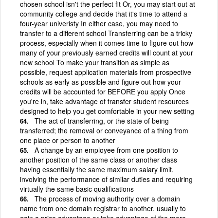
chosen school isn't the perfect fit Or, you may start out at
community college and decide that it's time to attend a
four-year univeristy In either case, you may need to
transfer to a different school Transferring can be a tricky
process, especially when it comes time to figure out how
many of your previously earned credits will count at your
new school To make your transition as simple as
possible, request application materials from prospective
schools as early as possible and figure out how your
credits will be accounted for BEFORE you apply Once
you're in, take advantage of transfer student resources
designed to help you get comfortable in your new setting
The act of transferring, or the state of being
transferred; the removal or conveyance of a thing from
one place or person to another
A change by an employee from one position to
another position of the same class or another class
having essentially the same maximum salary limit,
involving the performance of similar duties and requiring
virtually the same basic qualifications
The process of moving authority over a domain
name from one domain registrar to another, usually to
gain a price advantage or take advantage of the more