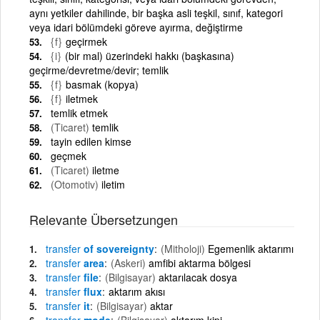
aynı yetkiler dahilinde, bir başka asli teşkil, sınıf, kategori
veya idari bölümdeki göreve ayırma, değiştirme
{f}
geçirmek
{i}
(bir mal) üzerindeki hakkı (başkasına)
geçirme/devretme/devir; temlik
{f}
basmak (kopya)
{f}
iletmek
temlik etmek
(Ticaret)
temlik
tayin edilen kimse
geçmek
(Ticaret)
iletme
(Otomotiv)
iletim
Relevante Übersetzungen
transfer
of sovereignty
(Mitholoji)
Egemenlik aktarımı
transfer
area
(Askeri)
amfibi aktarma bölgesi
transfer
file
(Bilgisayar)
aktarılacak dosya
transfer
flux
aktarım akısı
transfer
it
(Bilgisayar)
aktar
transfer
mode
(Bilgisayar)
aktarım kipi