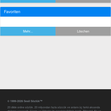
Favoriten
Mehr...
Löschen
© 1999-2026 Sesli Sözlük™
20 dilde online sözlük. 20 milyondan fazla sözcük ve anlamı üç farklı aksanda
dinleme seçeneği. Cümle ve Videolar ile zenginleştirilmiş içerik. Etimoloji, Eş ve