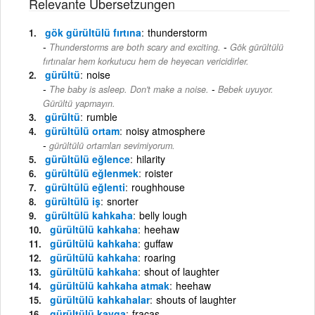
Relevante Übersetzungen
gök gürültülü fırtına
thunderstorm
-
Thunderstorms are both scary and exciting.
Gök gürültülü
fırtınalar hem korkutucu hem de heyecan vericidirler.
gürültü
noise
-
The baby is asleep. Don't make a noise.
Bebek uyuyor.
Gürültü yapmayın.
gürültü
rumble
gürültülü ortam
noisy atmosphere
gürültülü ortamları sevimiyorum.
gürültülü eğlence
hilarity
gürültülü eğlenmek
roister
gürültülü eğlenti
roughhouse
gürültülü iş
snorter
gürültülü kahkaha
belly lough
gürültülü kahkaha
heehaw
gürültülü kahkaha
guffaw
gürültülü kahkaha
roaring
gürültülü kahkaha
shout of laughter
gürültülü kahkaha atmak
heehaw
gürültülü kahkahalar
shouts of laughter
gürültülü kavga
fracas