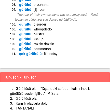
gürültü
brouhaha
gürültü
{i}
roar
-
The roar of their own cannons was extremely loud.
Kendi
toplarının gürlemesi son derece gürültülüydü.
gürültü
disorder
gürültü
whoopdedo
gürültü
bluster
gürültü
kickup
gürültü
razzle dazzle
gürültü
commotion
çok gürültülü
It's noisy
Türkisch - Türkisch
Gürültüsü olan: "Dışarıdaki sofadan kalınlı inceli,
gürültülü sesler işitildi."- P. Safa
Gürültüsü olan
Karışık olaylarla dolu
TANTANALI