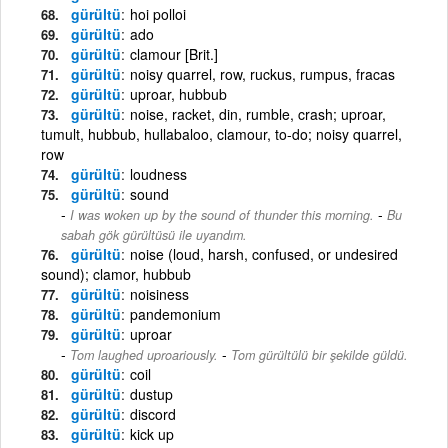
gürültü
hoi polloi
gürültü
ado
gürültü
clamour [Brit.]
gürültü
noisy quarrel, row, ruckus, rumpus, fracas
gürültü
uproar, hubbub
gürültü
noise, racket, din, rumble, crash; uproar,
tumult, hubbub, hullabaloo, clamour, to-do; noisy quarrel,
row
gürültü
loudness
gürültü
sound
-
I was woken up by the sound of thunder this morning.
Bu
sabah gök gürültüsü ile uyandım.
gürültü
noise (loud, harsh, confused, or undesired
sound); clamor, hubbub
gürültü
noisiness
gürültü
pandemonium
gürültü
uproar
-
Tom laughed uproariously.
Tom gürültülü bir şekilde güldü.
gürültü
coil
gürültü
dustup
gürültü
discord
gürültü
kick up