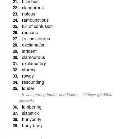
hilarious
clangorous
riotous
rambunctious
full of confusion
raucous
{s}
boisterous
exclamation
strident
clamourous
exclamatory
stormy
rowdy
resounding
louder
-
It was getting louder and louder.
Gittikçe gürültülü
oluyordu.
lumbering
slapstick
hurlyburly
hurly burly