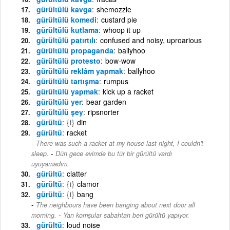
gürültülü kavga
shemozzle
gürültülü komedi
custard pie
gürültülü kutlama
whoop it up
gürültülü patırtılı
confused and noisy, uproarious
gürültülü propaganda
ballyhoo
gürültülü protesto
bow-wow
gürültülü reklâm yapmak
ballyhoo
gürültülü tartışma
rumpus
gürültülü yapmak
kick up a racket
gürültülü yer
bear garden
gürültülü şey
ripsnorter
gürültü
{i}
din
gürültü
racket
There was such a racket at my house last night, I couldn't
-
sleep.
Dün gece evimde bu tür bir gürültü vardı
uyuyamadım.
gürültü
clatter
gürültü
{i}
clamor
gürültü
{i}
bang
The neighbours have been banging about next door all
-
morning.
Yan komşular sabahtan beri gürültü yapıyor.
gürültü
loud noise