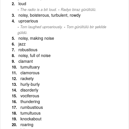
loud
-
The radio is a bit loud.
Radyo biraz gürültülü.
noisy, boisterous, turbulent, rowdy
uproarious
-
Tom laughed uproariously.
Tom gürültülü bir şekilde
güldü.
noisy, making noise
jazz
robustious
noisy, full of noise
clamant
tumultuary
clamorous
rackety
hurly-burly
disorderly
vociferous
thundering
rumbustious
tumultuous
knockabout
roaring