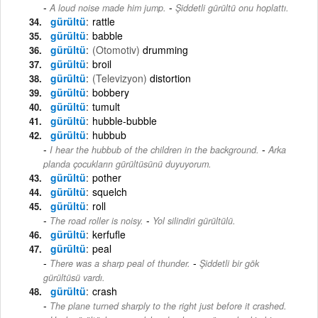
-
A loud noise made him jump.
Şiddetli gürültü onu hoplattı.
gürültü
rattle
gürültü
babble
gürültü
(Otomotiv)
drumming
gürültü
broil
gürültü
(Televizyon)
distortion
gürültü
bobbery
gürültü
tumult
gürültü
hubble-bubble
gürültü
hubbub
-
I hear the hubbub of the children in the background.
Arka
planda çocukların gürültüsünü duyuyorum.
gürültü
pother
gürültü
squelch
gürültü
roll
-
The road roller is noisy.
Yol silindiri gürültülü.
gürültü
kerfufle
gürültü
peal
-
There was a sharp peal of thunder.
Şiddetli bir gök
gürültüsü vardı.
gürültü
crash
The plane turned sharply to the right just before it crashed.