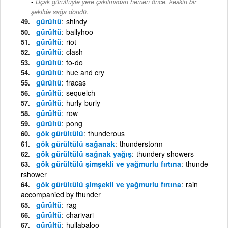
-
Uçak gürültüyle yere çakılmadan hemen önce, keskin bir
şekilde sağa döndü.
gürültü
shindy
gürültü
ballyhoo
gürültü
riot
gürültü
clash
gürültü
to-do
gürültü
hue and cry
gürültü
fracas
gürültü
sequelch
gürültü
hurly-burly
gürültü
row
gürültü
pong
gök gürültülü
thunderous
gök gürültülü sağanak
thunderstorm
gök gürültülü sağnak yağış
thundery showers
gök gürültülü şimşekli ve yağmurlu fırtına
thunde
rshower
gök gürültülü şimşekli ve yağmurlu fırtına
rain
accompanied by thunder
gürültü
rag
gürültü
charivari
gürültü
hullabaloo