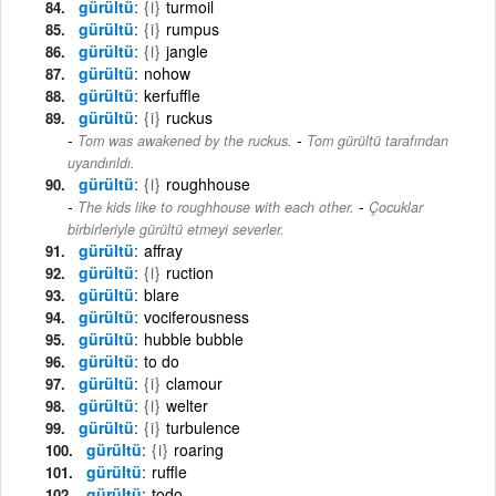
gürültü
{i}
turmoil
gürültü
{i}
rumpus
gürültü
{i}
jangle
gürültü
nohow
gürültü
kerfuffle
gürültü
{i}
ruckus
-
Tom was awakened by the ruckus.
Tom gürültü tarafından
uyandırıldı.
gürültü
{i}
roughhouse
-
The kids like to roughhouse with each other.
Çocuklar
birbirleriyle gürültü etmeyi severler.
gürültü
affray
gürültü
{i}
ruction
gürültü
blare
gürültü
vociferousness
gürültü
hubble bubble
gürültü
to do
gürültü
{i}
clamour
gürültü
{i}
welter
gürültü
{i}
turbulence
gürültü
{i}
roaring
gürültü
ruffle
gürültü
todo