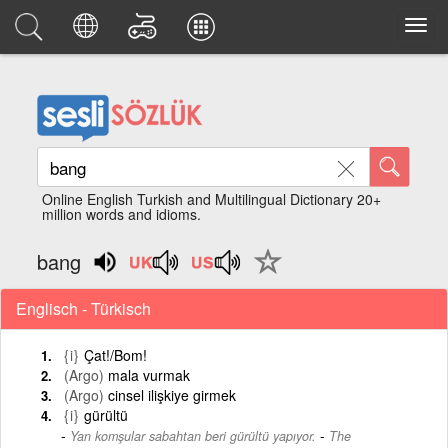
Online English Turkish and Multilingual Dictionary 20+
million words and idioms.
bang
Englisch - Türkisch
{i}
Çat!/Bom!
(Argo)
mala vurmak
(Argo)
cinsel ilişkiye girmek
{i}
gürültü
-
Yan komşular sabahtan beri gürültü yapıyor.
The