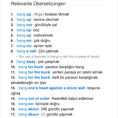
Relevante Übersetzungen
bang
up
(Argo)
kodese tıkmak
bang
up
canına okumak
bang
out
gürültüyle çal
bang
up
boz
bang
up
mahvetmek
bang
-on
çok doğru
bang
-on
aynen öyle
bang
a nail
Çivi çakmak
You use a hammer to bang a nail into a piece of wood.
bang
away
çok çalışmak
bang
for buck
paranın karşılığını bang
bang
for the buck
verilen paraya en iyisini almak
bang
for the buck
belli bir paranın karşılığında
alınabileceğin en iyisi
bang
one's head against a stone wall
boşuna
uğraş
bang
out of order
Kesinlikle kabul edilemez
bang
-on
tümüyle doğru
bang
about
(fiil) gürültü yapmak
bang
about
{f}
gürültü yapmak