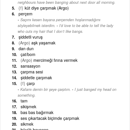
neighbours have been banging about next door all morning.
{f}
küt diye çarpmak (Argo)
perçem
Saçımı kesen bayana perçemden hoşlanmadığımı
-
söyleyebilmek isterdim.
I'd love to be able to tell the lady
who cuts my hair that I don’t like bangs.
şiddetli vuruş
(Argo)
aşk yaşamak
dan dun
çat/bom
(Argo)
mercimeği fırına vermek
sansasyon
çarpma sesi
şiddetle çarpmak
{f}
çarp
-
Kafamı demin bir şeye çarptım.
I just banged my head on
something.
tam
sikişmek
bas bas bağırmak
ses çıkartacak biçimde çarpmak
sikmek
büyük heyecan