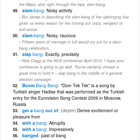
the Major, shot right through the hips, slam-bang.
slam-
bang
Noisy activity
But James in describing the slam-bang of her upbringing has
given us every reason for her turning out crazy, vengeful or
anti-social.
slam-
bang
Noisy, raucous
Fifteen years of marriage in full would cry out for a slam-
bang celebration.
slap
bang
Exactly, precisely
Nick Clegg at the NUS conference April 2010; I hope your
conference is going to go well. You've certainly chosen a
great time to hold it – slap bang in the middle of a general
election campaign.
Boom
Bang
Bang
"Düm Tek Tek" is a song by
Turkish singer Hadise that was performed as the Turkish
entry for the Eurovision Song Contest 2009 in Moscow,
Russia
get a
bang
out of
(deyim)
Derive excitement or
pleasure from
with a
bang
Abruptly
with a
bang
Impressively
banged
past of bang