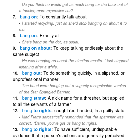
Do you think he would get as much bang for the buck out of
a fancier, more expensive car?.
bang
on
To constantly talk about
I started recycling, just so she’d stop banging on about it to
me.
bang
on
Exactly at
She’s bang on the dot, as usual.
bang
on about
To keep talking endlessly about the
same subject
He was banging on about the election results. I just stopped
listening after a while.
bang
out
To do something quickly, in a slipshod, or
unprofessional manner
The band were banging out a vaguely recognisable version
of the Star Spangled Banner.
bang
straw
A nick name for a thresher, but applied
to all the servants of a farmer
bang
to rights
caught red-handed; in a guilty state
Mad Pierre sarcastically responded that the spammer was
correct. “Damn, you've got us bang to rights.
bang
to rights
To have sufficient, undisputable
evidence that a person's actions are generally perceived