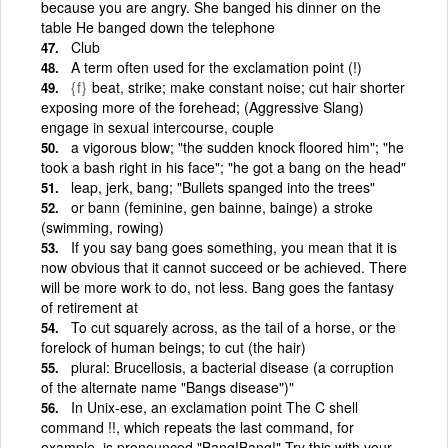
because you are angry. She banged his dinner on the
table He banged down the telephone
Club
A term often used for the exclamation point (!)
{f}
beat, strike; make constant noise; cut hair shorter
exposing more of the forehead; (Aggressive Slang)
engage in sexual intercourse, couple
a vigorous blow; "the sudden knock floored him"; "he
took a bash right in his face"; "he got a bang on the head"
leap, jerk, bang; "Bullets spanged into the trees"
or bann (feminine, gen bainne, bainge) a stroke
(swimming, rowing)
If you say bang goes something, you mean that it is
now obvious that it cannot succeed or be achieved. There
will be more work to do, not less. Bang goes the fantasy
of retirement at
To cut squarely across, as the tail of a horse, or the
forelock of human beings; to cut (the hair)
plural: Brucellosis, a bacterial disease (a corruption
of the alternate name "Bangs disease")"
In Unix-ese, an exclamation point The C shell
command !!, which repeats the last command, for
example, is pronounced "Bang!Bang!" Try this with your