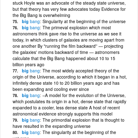
stuck Hoyle was an advocate of the steady state universe,
but that theory has very few advocates today Evidence for
the Big Bang is overwhelming
big
bang
Singularity at the beginning of the universe
big
bang
The primeval explosion which most
astronomers think gave rise to the universe as we see it
today, in which clusters of galaxies are moving apart from
one another By "running the film backward'' — projecting
the galaxies' motions backward of time — astronomers
calculate that the Big Bang happened about 10 to 15
billion years ago
big
bang
The most widely accepted theory of the
origin of the Universe, according to which it began in a hot,
infinitely dense state 10 to 20 billion years ago and has
been expanding and cooling ever since
big
bang
–A model for the evolution of the Universe,
which postulates its origin in a hot, dense state that rapidly
expanded to a cooler, less dense state A host of recent
astronomical evidence strongly supports this model
big
bang
The primordial explosion that is thought to
have resulted in the expanding universe
big
bang
The singularity at the beginning of the