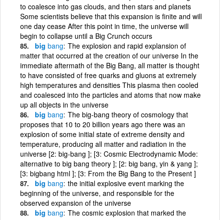
to coalesce into gas clouds, and then stars and planets
Some scientists believe that this expansion is finite and will
one day cease After this point in time, the universe will
begin to collapse until a Big Crunch occurs
big
bang
The explosion and rapid explansion of
matter that occurred at the creation of our universe In the
immediate aftermath of the Big Bang, all matter is thought
to have consisted of free quarks and gluons at extremely
high temperatures and densities This plasma then cooled
and coalesced into the particles and atoms that now make
up all objects in the universe
big
bang
The big-bang theory of cosmology that
proposes that 10 to 20 billion years ago there was an
explosion of some initial state of extreme density and
temperature, producing all matter and radiation in the
universe [2: big-bang ]; [3: Cosmic Electrodynamic Mode:
alternative to big bang theory ]; [2: big bang, yin & yang ];
[3: bigbang html ]; [3: From the Big Bang to the Present ]
big
bang
the initial explosive event marking the
beginning of the universe, and responsible for the
observed expansion of the universe
big
bang
The cosmic explosion that marked the