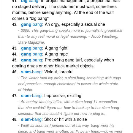
big
bang
In project management, a project that has
no staged delivery. The customer must wait, sometimes
months, before seeing anything. At the end of the wait
comes a "big bang"
gang
bang
An orgy, especially a sexual one
2005: This gang-bang speaks more to journalistic groupthink
than to any real moral or legal reasoning. - Jacob Weisberg,
Slate Magazine.
gang
bang
A gang fight
gang
bang
A gang rape
gang
bang
Protecting gang turf, especially when
dealing drugs or other black market objects
slam-
bang
Violent, forceful
The waiter took my order, a slam-bang something with eggs
and pancakes: enough cholesterol to power the whole state
of Idaho.
slam-
bang
Impressive, exciting
An eentsy-weentsy office with a slam-bang T1 connection
that she couldn't figure out how to hook up to her slam-bang
computer that she couldn't figure out how to plug in.
slam-
bang
Shot or hit with a noise
Well! as soon as I jumped out of his way, bang went his
piece, and bang went another, let fly by an Injun;—down went