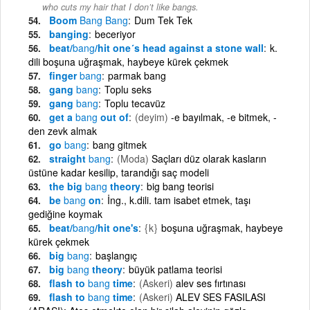
who cuts my hair that I don’t like bangs.
Boom
Bang
Bang
Dum Tek Tek
banging
beceriyor
beat/
bang
/hit one´s head against a stone wall
k.
dili boşuna uğraşmak, haybeye kürek çekmek
finger
bang
parmak bang
gang
bang
Toplu seks
gang
bang
Toplu tecavüz
get a
bang
out of
(deyim)
-e bayılmak, -e bitmek, -
den zevk almak
go
bang
bang gitmek
straight
bang
(Moda)
Saçları düz olarak kasların
üstüne kadar kesilip, tarandığı saç modeli
the big
bang
theory
big bang teorisi
be
bang
on
İng., k.dili. tam isabet etmek, taşı
gediğine koymak
beat/
bang
/hit one's
{k}
boşuna uğraşmak, haybeye
kürek çekmek
big
bang
başlangıç
big
bang
theory
büyük patlama teorisi
flash to
bang
time
(Askeri)
alev ses fırtınası
flash to
bang
time
(Askeri)
ALEV SES FASILASI