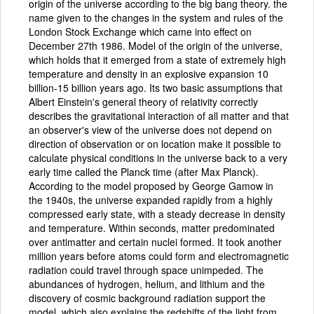
origin of the universe according to the big bang theory. the
name given to the changes in the system and rules of the
London Stock Exchange which came into effect on
December 27th 1986. Model of the origin of the universe,
which holds that it emerged from a state of extremely high
temperature and density in an explosive expansion 10
billion-15 billion years ago. Its two basic assumptions that
Albert Einstein's general theory of relativity correctly
describes the gravitational interaction of all matter and that
an observer's view of the universe does not depend on
direction of observation or on location make it possible to
calculate physical conditions in the universe back to a very
early time called the Planck time (after Max Planck).
According to the model proposed by George Gamow in
the 1940s, the universe expanded rapidly from a highly
compressed early state, with a steady decrease in density
and temperature. Within seconds, matter predominated
over antimatter and certain nuclei formed. It took another
million years before atoms could form and electromagnetic
radiation could travel through space unimpeded. The
abundances of hydrogen, helium, and lithium and the
discovery of cosmic background radiation support the
model, which also explains the redshifts of the light from