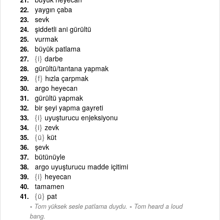
yaygın çaba
sevk
şiddetli ani gürültü
vurmak
büyük patlama
{i}
darbe
gürültü/tantana yapmak
{f}
hızla çarpmak
argo heyecan
gürültü yapmak
bir şeyi yapma gayreti
{i}
uyuşturucu enjeksiyonu
{i}
zevk
{ü}
küt
şevk
bütünüyle
argo uyuşturucu madde içitimi
{i}
heyecan
tamamen
{ü}
pat
-
Tom yüksek sesle patlama duydu.
Tom heard a loud
bang.