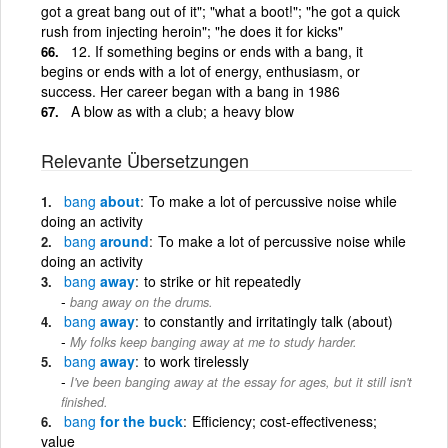
got a great bang out of it"; "what a boot!"; "he got a quick
rush from injecting heroin"; "he does it for kicks"
12. If something begins or ends with a bang, it
begins or ends with a lot of energy, enthusiasm, or
success. Her career began with a bang in 1986
A blow as with a club; a heavy blow
Relevante Übersetzungen
bang
about
To make a lot of percussive noise while
doing an activity
bang
around
To make a lot of percussive noise while
doing an activity
bang
away
to strike or hit repeatedly
bang away on the drums.
bang
away
to constantly and irritatingly talk (about)
My folks keep banging away at me to study harder.
bang
away
to work tirelessly
I've been banging away at the essay for ages, but it still isn't
finished.
bang
for the buck
Efficiency; cost-effectiveness;
value