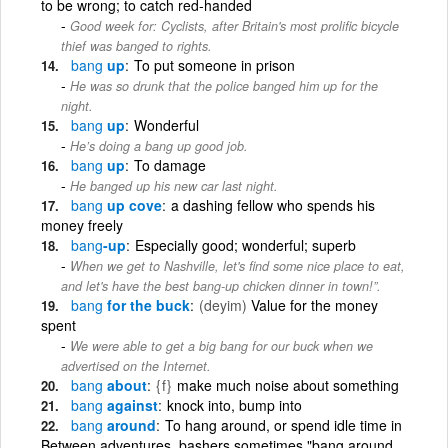
to be wrong; to catch red-handed
Good week for: Cyclists, after Britain's most prolific bicycle
thief was banged to rights.
bang
up
To put someone in prison
He was so drunk that the police banged him up for the
night.
bang
up
Wonderful
He’s doing a bang up good job.
bang
up
To damage
He banged up his new car last night.
bang
up cove
a dashing fellow who spends his
money freely
bang
-up
Especially good; wonderful; superb
When we get to Nashville, let's find some nice place to eat,
and let's have the best bang-up chicken dinner in town!”.
bang
for the buck
(deyim)
Value for the money
spent
We were able to get a big bang for our buck when we
advertised on the Internet.
bang
about
{f}
make much noise about something
bang
against
knock into, bump into
bang
around
To hang around, or spend idle time in
Between adventures, bashers sometimes "bang around