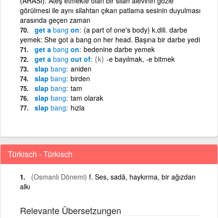
(ARASI): Ateş etmekte olan bir silah alevinin gözle
görülmesi ile aynı silahtan çıkan patlama sesinin duyulması
arasında geçen zaman
get a
bang
on
(a part of one's body) k.dili. darbe
yemek: She got a bang on her head. Başına bir darbe yedi
get a
bang
on
bedenine darbe yemek
get a
bang
out of
{k}
-e bayılmak, -e bitmek
slap
bang
aniden
slap
bang
birden
slap
bang
tam
slap
bang
tam olarak
slap
bang
hızla
Türkisch - Türkisch
(Osmanlı Dönemi)
f. Ses, sadâ, haykırma, bir ağızdan
alkı
Relevante Übersetzungen