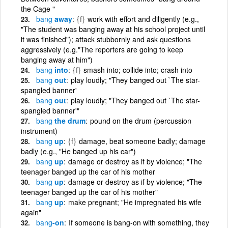
the Cage "
bang
away
{f}
work with effort and diligently (e.g.,
"The student was banging away at his school project until
it was finished"); attack stubbornly and ask questions
aggressively (e.g."The reporters are going to keep
banging away at him")
bang
into
{f}
smash into; collide into; crash into
bang
out
play loudly; "They banged out `The star-
spangled banner'
bang
out
play loudly; "They banged out `The star-
spangled banner'"
bang
the drum
pound on the drum (percussion
instrument)
bang
up
{f}
damage, beat someone badly; damage
badly (e.g., "He banged up his car")
bang
up
damage or destroy as if by violence; "The
teenager banged up the car of his mother
bang
up
damage or destroy as if by violence; "The
teenager banged up the car of his mother"
bang
up
make pregnant; "He impregnated his wife
again"
bang
-on
If someone is bang-on with something, they