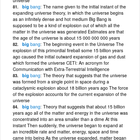
universe
big
bang
The name given to the initial instant of the
expanding universe theory, in which the universe begins
as an infinitely dense and hot medium Big Bang is
supposed to be a kind of explosion out of which all the
matter in the universe was generated Estimates are that
the age of the universe is about 15 000 000 000 years
big
bang
The beginning event in the Universe The
explosion of this primordial fireball some 15 billion years
ago caused the initial outward expansion of gas and dust
which formed the universe CETI: An acronym for
Communication with Extra-Terrestrial Intelligence
big
bang
The theory that suggests that the universe
was formed from a single point in space during a
cataclysmic explosion about 18 billion years ago The force
of the explosion accounts for the current expansion of the
universe
big
bang
Theory that suggests that about 15 billion
years ago all of the matter and energy in the universe was
concentrated into an area smaller than a dime At this
instant Then suddenly, the universe began to expand at
an incredible rate and matter, energy, space and time
came into being As the universe expanded, matter began