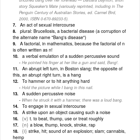
story Squeaker's Mate (variously reprinted, including in The
Penguin Century of Australian Stories, ed. Carmel Bird,
2000, ISBN 0-670-89233-5).
An act of sexual intercourse
plural: Brucellosis, a bacterial disease (a corruption of
the alternate name "Bang's disease")
A factorial, in mathematics, because the factorial of n
is often written as n!
a verbal emulation of a sudden percussive sound
He pointed his finger at her like a gun and said, Bang!.
An abrupt left turn, in Boston slang; the opposite of
this, an abrupt right turn, is a hang
To hammer or to hit anything hard
Hold the picture while I bang in this nail.
A sudden percussive noise
When he struck it with a hammer, there was a loud bang.
To engage in sexual intercourse
A strike upon an object causing such a noise
{v}
t. to beat, thump, use or treat roughly
{n}
a blow, thump, knock, stroke, rap
{i}
strike, hit; sound of an explosion; slam; cannabis,
hemp