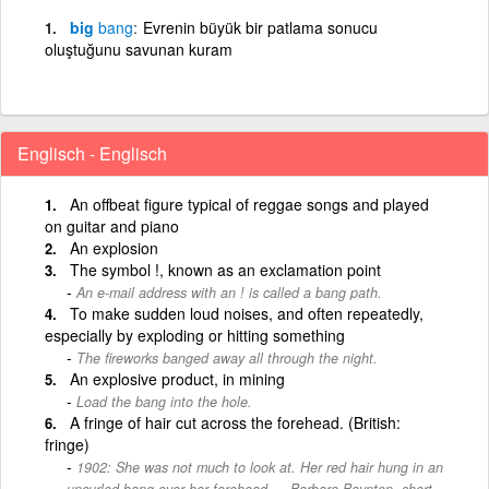
big
bang
Evrenin büyük bir patlama sonucu
oluştuğunu savunan kuram
Englisch - Englisch
An offbeat figure typical of reggae songs and played
on guitar and piano
An explosion
The symbol !, known as an exclamation point
An e-mail address with an ! is called a bang path.
To make sudden loud noises, and often repeatedly,
especially by exploding or hitting something
The fireworks banged away all through the night.
An explosive product, in mining
Load the bang into the hole.
A fringe of hair cut across the forehead. (British:
fringe)
1902: She was not much to look at. Her red hair hung in an
uncurled bang over her forehead — Barbara Baynton, short