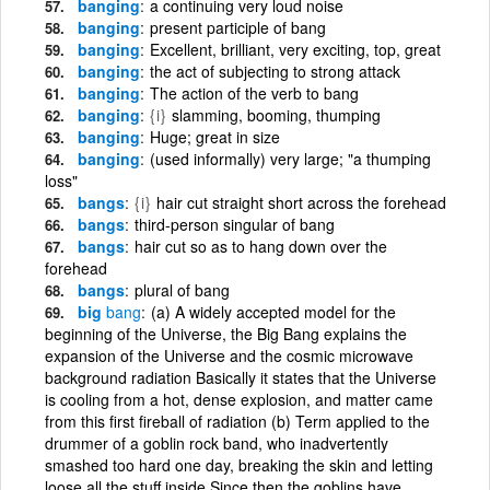
banging
a continuing very loud noise
banging
present participle of bang
banging
Excellent, brilliant, very exciting, top, great
banging
the act of subjecting to strong attack
banging
The action of the verb to bang
banging
{i}
slamming, booming, thumping
banging
Huge; great in size
banging
(used informally) very large; "a thumping
loss"
bangs
{i}
hair cut straight short across the forehead
bangs
third-person singular of bang
bangs
hair cut so as to hang down over the
forehead
bangs
plural of bang
big
bang
(a) A widely accepted model for the
beginning of the Universe, the Big Bang explains the
expansion of the Universe and the cosmic microwave
background radiation Basically it states that the Universe
is cooling from a hot, dense explosion, and matter came
from this first fireball of radiation (b) Term applied to the
drummer of a goblin rock band, who inadvertently
smashed too hard one day, breaking the skin and letting
loose all the stuff inside Since then the goblins have