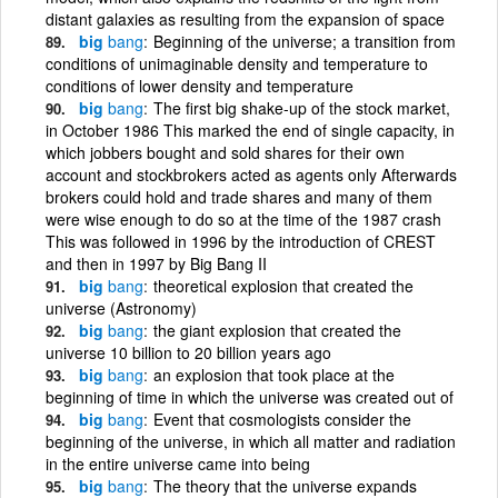
distant galaxies as resulting from the expansion of space
big
bang
Beginning of the universe; a transition from
conditions of unimaginable density and temperature to
conditions of lower density and temperature
big
bang
The first big shake-up of the stock market,
in October 1986 This marked the end of single capacity, in
which jobbers bought and sold shares for their own
account and stockbrokers acted as agents only Afterwards
brokers could hold and trade shares and many of them
were wise enough to do so at the time of the 1987 crash
This was followed in 1996 by the introduction of CREST
and then in 1997 by Big Bang II
big
bang
theoretical explosion that created the
universe (Astronomy)
big
bang
the giant explosion that created the
universe 10 billion to 20 billion years ago
big
bang
an explosion that took place at the
beginning of time in which the universe was created out of
big
bang
Event that cosmologists consider the
beginning of the universe, in which all matter and radiation
in the entire universe came into being
big
bang
The theory that the universe expands