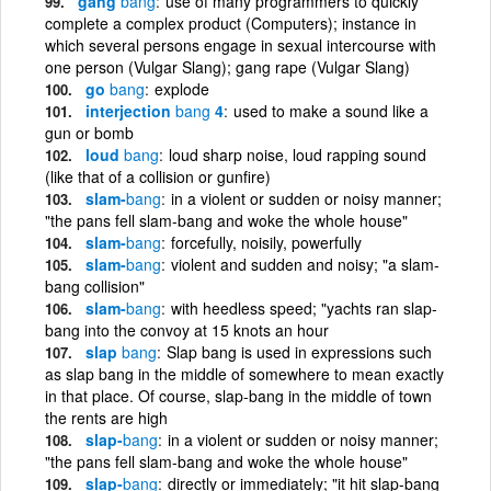
gang
bang
use of many programmers to quickly
complete a complex product (Computers); instance in
which several persons engage in sexual intercourse with
one person (Vulgar Slang); gang rape (Vulgar Slang)
go
bang
explode
interjection
bang
4
used to make a sound like a
gun or bomb
loud
bang
loud sharp noise, loud rapping sound
(like that of a collision or gunfire)
slam-
bang
in a violent or sudden or noisy manner;
"the pans fell slam-bang and woke the whole house"
slam-
bang
forcefully, noisily, powerfully
slam-
bang
violent and sudden and noisy; "a slam-
bang collision"
slam-
bang
with heedless speed; "yachts ran slap-
bang into the convoy at 15 knots an hour
slap
bang
Slap bang is used in expressions such
as slap bang in the middle of somewhere to mean exactly
in that place. Of course, slap-bang in the middle of town
the rents are high
slap-
bang
in a violent or sudden or noisy manner;
"the pans fell slam-bang and woke the whole house"
slap-
bang
directly or immediately; "it hit slap-bang