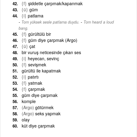
{f}
şiddetle çarpmak/kapanmak
{ü}
güm
{i}
patlama
-
Tom yüksek sesle patlama duydu.
Tom heard a loud
bang.
{f}
gürültülü bir
{f}
güm diye çarpmak (Argo)
{ü}
çat
bir vuruş neticesinde çıkan ses
{i}
heyecan, sevinç
{f}
sevişmek
gürültü ile kapatmak
{i}
patırtı
{f}
yatmak
{f}
çarpmak
güm diye çarpmak
komple
(Argo)
götürmek
(Argo)
seks yapmak
olay
küt diye çarpmak