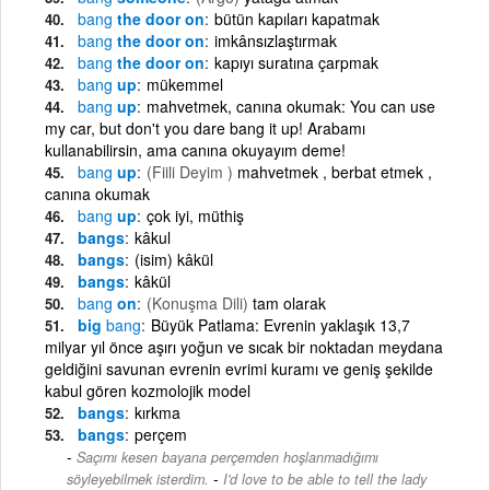
bang
the door on
bütün kapıları kapatmak
bang
the door on
imkânsızlaştırmak
bang
the door on
kapıyı suratına çarpmak
bang
up
mükemmel
bang
up
mahvetmek, canına okumak: You can use
my car, but don't you dare bang it up! Arabamı
kullanabilirsin, ama canına okuyayım deme!
bang
up
(Fiili Deyim )
mahvetmek , berbat etmek ,
canına okumak
bang
up
çok iyi, müthiş
bangs
kâkul
bangs
(isim) kâkül
bangs
kâkül
bang
on
(Konuşma Dili)
tam olarak
big
bang
Büyük Patlama: Evrenin yaklaşık 13,7
milyar yıl önce aşırı yoğun ve sıcak bir noktadan meydana
geldiğini savunan evrenin evrimi kuramı ve geniş şekilde
kabul gören kozmolojik model
bangs
kırkma
bangs
perçem
Saçımı kesen bayana perçemden hoşlanmadığımı
-
söyleyebilmek isterdim.
I'd love to be able to tell the lady