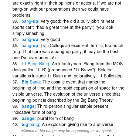
are exactly right in their opinions or actions. If we are not
bang-on with our preparations then we could have
problems
bang
-up
very good; "he did a bully job"; "a neat
sports car"; "had a great time at the party"; "you look
simply smashing
bang
-up
very good
bang
-up
{s}
(Colloquial) excellent, terrific, top-notch
(e.g. That sure was a bang-up party; it may be the best
one I've ever been to!)
11
Bang
-
Bang
An infantryman. Slang from the MOS
designation "11B" (pronounced "11 Bravo"). Related
variations include 11 Bush and, pejoratively, 11 Bulletstop
Big
Bang
The cosmic event that marks the
beginning of time and the rapid expansion of space for the
visible universe. The evolution of the universe since that
beginning point is described by the Big Bang Theory
bangs
Third-person singular simple present
indicative form of bang
bangs
plural form of bang
big
bang
An explosion giving rise to a universe
Millions of big bangs may be happening as we speak.