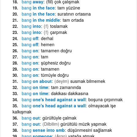
bang
away
(fiil) çok çalışmak
bang
in the face
tam yüzüne
bang
in the face
suratının ortasına
bang
in the middle
tam ortada
bang
into
{f}
toslamak
bang
into
{f}
çarpmak
bang
off
derhal
bang
off
hemen
bang
on
tamamen doğru
bang
on
tam
bang
on
şüphesiz doğru
bang
on
tamamen
bang
on
tümüyle doğru
bang
on about
(deyim)
susmak bilmemek
bang
on time
tam zamanında
bang
on time
dakikası dakikasına
bang
one's head against a wall
boşuna çırpınmak
bang
one's head against a wall
olmayacak işe
kalkışmak
bang
out
gürültüyle çalmak
bang
out
(Dilbilim)
gürültülü müzik yapmak
bang
sense into smb
düşünmesini sağlamak
bang
someone
(Argo)
yatağa atmak