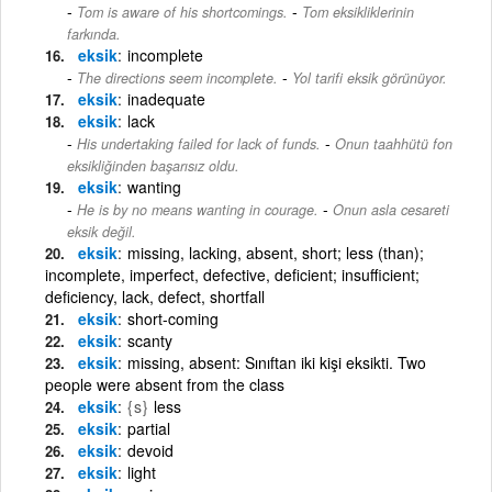
-
Tom is aware of his shortcomings.
Tom eksikliklerinin
farkında.
eksik
incomplete
-
The directions seem incomplete.
Yol tarifi eksik görünüyor.
eksik
inadequate
eksik
lack
-
His undertaking failed for lack of funds.
Onun taahhütü fon
eksikliğinden başarısız oldu.
eksik
wanting
-
He is by no means wanting in courage.
Onun asla cesareti
eksik değil.
eksik
missing, lacking, absent, short; less (than);
incomplete, imperfect, defective, deficient; insufficient;
deficiency, lack, defect, shortfall
eksik
short-coming
eksik
scanty
eksik
missing, absent: Sınıftan iki kişi eksikti. Two
people were absent from the class
eksik
{s}
less
eksik
partial
eksik
devoid
eksik
light