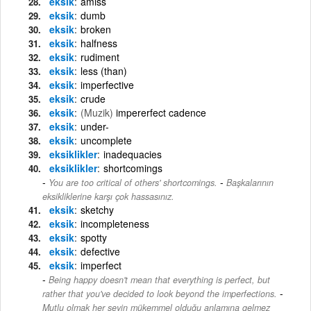
eksik
amiss
eksik
dumb
eksik
broken
eksik
halfness
eksik
rudiment
eksik
less (than)
eksik
imperfective
eksik
crude
eksik
(Muzik)
impererfect cadence
eksik
under-
eksik
uncomplete
eksiklikler
inadequacies
eksiklikler
shortcomings
-
You are too critical of others' shortcomings.
Başkalarının
eksikliklerine karşı çok hassasınız.
eksik
sketchy
eksik
incompleteness
eksik
spotty
eksik
defective
eksik
imperfect
Being happy doesn't mean that everything is perfect, but
-
rather that you've decided to look beyond the imperfections.
Mutlu olmak her şeyin mükemmel olduğu anlamına gelmez