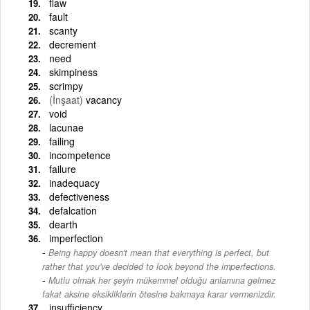
flaw
fault
scanty
decrement
need
skimpiness
scrimpy
(İnşaat)
vacancy
void
lacunae
failing
incompetence
failure
inadequacy
defectiveness
defalcation
dearth
imperfection
Being happy doesn't mean that everything is perfect, but
rather that you've decided to look beyond the imperfections.
-
Mutlu olmak her şeyin mükemmel olduğu anlamına gelmez
fakat aksine eksikliklerin ötesine bakmaya karar vermenizdir.
insufficiency