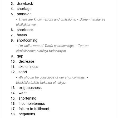
drawback
shortage
omission
-
There are known errors and omissions.
Bilinen hatalar ve
eksiklikler var.
shortness
hiatus
shortcoming
-
I'm well aware of Tom's shortcomings.
Tom'un
eksikliklerinin oldukça farkındayım.
gap
decrease
sketchiness
short
-
We should be conscious of our shortcomings.
Eksikliklerimizin farkında olmalıyız.
exiguousness
want
shortening
incompleteness
failure to fulfilment
negations