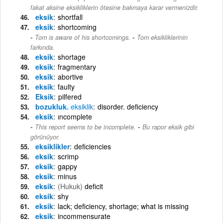
fakat aksine eksikliklerin ötesine bakmaya karar vermenizdir.
eksik
shortfall
eksik
shortcoming
-
Tom is aware of his shortcomings.
Tom eksikliklerinin
farkında.
eksik
shortage
eksik
fragmentary
eksik
abortive
eksik
faulty
Eksik
pilfered
bozukluk.
eksiklik
disorder. deficiency
eksik
ıncomplete
-
This report seems to be incomplete.
Bu rapor eksik gibi
görünüyor.
eksiklikler
deficiencies
eksik
scrimp
eksik
gappy
eksik
minus
eksik
(Hukuk)
deficit
eksik
shy
eksik
lack; deficiency, shortage; what is missing
eksik
incommensurate