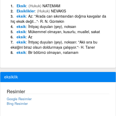
Eksik
(Hukuk)
NATEMAM
Eksiklikler
(Hukuk)
NEVAKIS
eksik
Az: "Arada can sıkıntısından doğma kavgalar da
hiç eksik değil..."- R. N. Güntekin
eksik
İhtiyaç duyulan (şey), noksan
eksik
Mükemmel olmayan, kusurlu, muallel, sakat
eksik
Az
eksik
İhtiyaç duyulan (şey), noksan: "Aklı sıra bu
eksiğini biraz olsun doldurmaya çalışıyor."- H. Taner
eksik
Bir bölümü olmayan, natamam
eksiklik
Resimler
Google Resimler
Bing Resimler