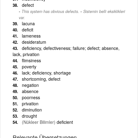
defect
-
This system has obvious defects.
Sistemin belli eksiklikleri
var.
lacuna
deficit
lameness
desideratum
deficiency, defectiveness; failure; defect; absence,
lack, privation
flimsiness
poverty
lack; deficiency, shortage
shortcoming, defect
negation
absence
poorness
privation
diminution
drought
(Nükleer Bilimler)
deficient
Relevante Übersetzungen