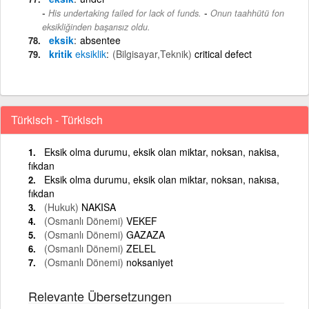
-
His undertaking failed for lack of funds.
Onun taahhütü fon
eksikliğinden başarısız oldu.
eksik
absentee
kritik
eksiklik
(Bilgisayar,Teknik)
critical defect
Türkisch - Türkisch
Eksik olma durumu, eksik olan miktar, noksan, nakisa,
fıkdan
Eksik olma durumu, eksik olan miktar, noksan, nakısa,
fıkdan
(Hukuk)
NAKISA
(Osmanlı Dönemi)
VEKEF
(Osmanlı Dönemi)
GAZAZA
(Osmanlı Dönemi)
ZELEL
(Osmanlı Dönemi)
noksaniyet
Relevante Übersetzungen