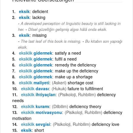
eksik
deficient
eksik
lacking
A developed perception of linguistic beauty is still lacking in
-
her.
Dilsel güzelliğin gelişmiş algısı hâlâ onda eksik.
eksik
missing
-
The last leaf of this book is missing.
Bu kitabın son yaprağı
eksik.
eksiklik
gidermek
satisfy a need
eksiklik
gidermek
fulfil a need
eksiklik
gidermek
remedy the deficiency
eksiklik
gidermek
make up the deficiency
eksiklik
gidermek
make up a shortage
eksiklik
maliyeti
(Askeri)
shortage cost
eksiklik
davası
(Hukuk)
failure to fulfillment
eksiklik
ihtiyaçları
(Pisikoloji, Ruhbilim)
deficiency
needs
eksiklik
kuramı
(Dilbilim)
deficiency theory
eksiklik
motivasyonu
(Pisikoloji, Ruhbilim)
deficiency
motivation
eksiklik
sevgisi
(Pisikoloji, Ruhbilim)
deficiency love
eksik
short