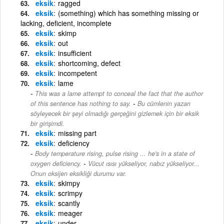
eksik
ragged
eksik
(something) which has something missing or
lacking, deficient, incomplete
eksik
skimp
eksik
out
eksik
insufficient
eksik
shortcoming, defect
eksik
incompetent
eksik
lame
This was a lame attempt to conceal the fact that the author
-
of this sentence has nothing to say.
Bu cümlenin yazarı
söyleyecek bir şeyi olmadığı gerçeğini gizlemek için bir eksik
bir girişimdi.
eksik
missing part
eksik
deficiency
Body temperature rising, pulse rising ... he's in a state of
-
oxygen deficiency.
Vücut ısısı yükseliyor, nabız yükseliyor...
Onun oksijen eksikliği durumu var.
eksik
skimpy
eksik
scrimpy
eksik
scantly
eksik
meager
eksik
under