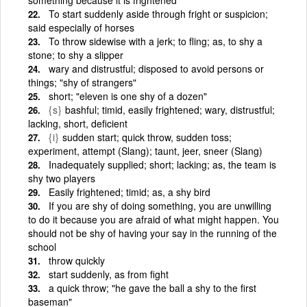
To start suddenly aside through fright or suspicion;
said especially of horses
To throw sidewise with a jerk; to fling; as, to shy a
stone; to shy a slipper
wary and distrustful; disposed to avoid persons or
things; "shy of strangers"
short; "eleven is one shy of a dozen"
{s}
bashful; timid, easily frightened; wary, distrustful;
lacking, short, deficient
{i}
sudden start; quick throw, sudden toss;
experiment, attempt (Slang); taunt, jeer, sneer (Slang)
Inadequately supplied; short; lacking; as, the team is
shy two players
Easily frightened; timid; as, a shy bird
If you are shy of doing something, you are unwilling
to do it because you are afraid of what might happen. You
should not be shy of having your say in the running of the
school
throw quickly
start suddenly, as from fight
a quick throw; "he gave the ball a shy to the first
baseman"