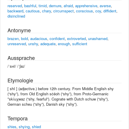
reserved
,
bashful
,
timid
,
demure
,
afraid
,
apprehensive
,
averse
,
backward
,
cautious
,
chary
,
circumspect
,
conscious
,
coy
,
diffident
,
disinclined
Antonyme
brazen
,
bold
,
audacious
,
confident
,
extroverted
,
unashamed
,
unreserved
,
unshy
,
adequate
,
enough
,
sufficient
Aussprache
/ˈsʜī/ /ˈʃaɪ/
Etymologie
[ shI ] (adjective.) before 12th century. From Middle English shy
(“shy”), from Old English sċēoh (“shy”), from Proto-Germanic
*skíuχwaz (“shy, fearful”). Cognate with Dutch schuw (“shy”),
German scheu (“shy”), Danish sky (“shy”).
Tempora
shies
,
shying
,
shied