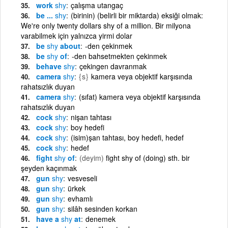
work
shy
çalışma utangaç
be ...
shy
(birinin) (belirli bir miktarda) eksiği olmak:
We're only twenty dollars shy of a million. Bir milyona
varabilmek için yalnızca yirmi dolar
be
shy
about
-den çekinmek
be
shy
of
-den bahsetmekten çekinmek
behave
shy
çekingen davranmak
camera
shy
{s}
kamera veya objektif karşısında
rahatsızlık duyan
camera
shy
(sıfat) kamera veya objektif karşısında
rahatsızlık duyan
cock
shy
nişan tahtası
cock
shy
boy hedefi
cock
shy
(isim)şan tahtası, boy hedefi, hedef
cock
shy
hedef
fight
shy
of
(deyim)
fight shy of (doing) sth. bir
şeyden kaçınmak
gun
shy
vesveseli
gun
shy
ürkek
gun
shy
evhamlı
gun
shy
silâh sesinden korkan
have a
shy
at
denemek