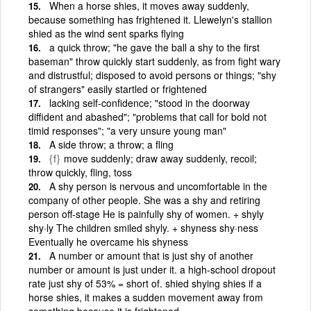
When a horse shies, it moves away suddenly,
because something has frightened it. Llewelyn's stallion
shied as the wind sent sparks flying
a quick throw; "he gave the ball a shy to the first
baseman" throw quickly start suddenly, as from fight wary
and distrustful; disposed to avoid persons or things; "shy
of strangers" easily startled or frightened
lacking self-confidence; "stood in the doorway
diffident and abashed"; "problems that call for bold not
timid responses"; "a very unsure young man"
A side throw; a throw; a fling
{f}
move suddenly; draw away suddenly, recoil;
throw quickly, fling, toss
A shy person is nervous and uncomfortable in the
company of other people. She was a shy and retiring
person off-stage He is painfully shy of women. + shyly
shy·ly The children smiled shyly. + shyness shy·ness
Eventually he overcame his shyness
A number or amount that is just shy of another
number or amount is just under it. a high-school dropout
rate just shy of 53% = short of. shied shying shies if a
horse shies, it makes a sudden movement away from
something because it is frightened