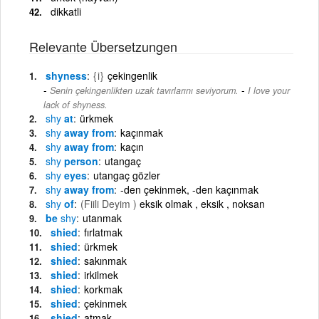
dikkatli
Relevante Übersetzungen
shyness
{i}
çekingenlik
-
Senin çekingenlikten uzak tavırlarını seviyorum.
I love your
lack of shyness.
shy
at
ürkmek
shy
away from
kaçınmak
shy
away from
kaçın
shy
person
utangaç
shy
eyes
utangaç gözler
shy
away from
-den çekinmek, -den kaçınmak
shy
of
(Fiili Deyim )
eksik olmak , eksik , noksan
be
shy
utanmak
shied
fırlatmak
shied
ürkmek
shied
sakınmak
shied
irkilmek
shied
korkmak
shied
çekinmek
shied
atmak