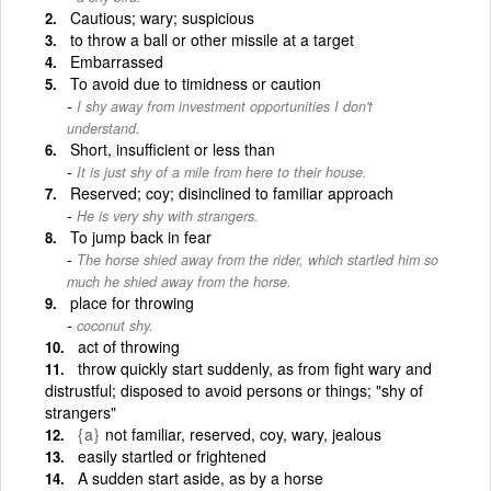
Cautious; wary; suspicious
to throw a ball or other missile at a target
Embarrassed
To avoid due to timidness or caution
I shy away from investment opportunities I don't
understand.
Short, insufficient or less than
It is just shy of a mile from here to their house.
Reserved; coy; disinclined to familiar approach
He is very shy with strangers.
To jump back in fear
The horse shied away from the rider, which startled him so
much he shied away from the horse.
place for throwing
coconut shy.
act of throwing
throw quickly start suddenly, as from fight wary and
distrustful; disposed to avoid persons or things; "shy of
strangers"
{a}
not familiar, reserved, coy, wary, jealous
easily startled or frightened
A sudden start aside, as by a horse