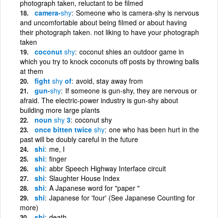
photograph taken, reluctant to be filmed
camera-
shy
Someone who is camera-shy is nervous
and uncomfortable about being filmed or about having
their photograph taken. not liking to have your photograph
taken
coconut
shy
coconut shies an outdoor game in
which you try to knock coconuts off posts by throwing balls
at them
fight
shy
of
avoid, stay away from
gun-
shy
If someone is gun-shy, they are nervous or
afraid. The electric-power industry is gun-shy about
building more large plants
noun
shy
3
coconut shy
once bitten twice
shy
one who has been hurt in the
past will be doubly careful in the future
shi
me, I
shi
finger
shi
abbr Speech Highway Interface circuit
shi
Slaughter House Index
shi
A Japanese word for "paper "
shi
Japanese for 'four' (See Japanese Counting for
more)
shi
death