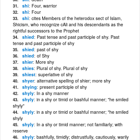
shi
Four, warrior
shi
Four
shi
cites Members of the heterodox sect of Islam,
Shicism, who recognize cAli and his descendants as the
rightful successors to the Prophet
shied
Past tense and past participle of shy. Past
tense and past participle of shy
shied
past of shy
shied
of Shy
shier
More shy
shies
Plural of shy. Plural of shy
shiest
superlative of shy
shyer
alternative spelling of shier; more shy
shying
present participle of shy
shyly
In a shy manner
shyly
in a shy or timid or bashful manner; "he smiled
shyly"
shyly
in a shy or timid or bashful manner; "he smiled
shyly
shyly
In a shy or timid manner; not familiarly; with
reserve
shyly
bashfully, timidly; distrustfully, cautiously, warily