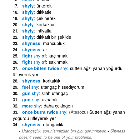
shyly
ürkerek
shyly
dikkatle
shyly
çekinerek
shyly
korkakça
shyly
ihtiyatla
shyly
dikkatli bir şekilde
shyness
mahcupluk
shyness
ar
fight
shy
of
kaçınmak
fight
shy
of
sakınmak
once bitten twice
shy
sütten ağzı yanan yoğurdu
üfleyerek yer
shyness
korkaklık
feel
shy
utangaç hissediyorum
gun
shy
silah utangaç
gun-
shy
evhamlı
more
shy
daha çekingen
once burnt twice
shy
(Atasözü)
Sütten ağzı yanan
yoğurdu üfleyerek yer
shyness
utangaçlık
-
Utangaçlık, sorunlarınızdan biri gibi görünmüyor.
Shyness
doesn't seem to be one of your problems.