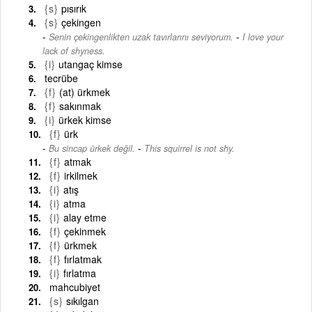
{s}
pısırık
{s}
çekingen
-
Senin çekingenlikten uzak tavırlarını seviyorum.
I love your
lack of shyness.
{i}
utangaç kimse
tecrübe
{f}
(at) ürkmek
{f}
sakınmak
{i}
ürkek kimse
{f}
ürk
-
Bu sincap ürkek değil.
This squirrel is not shy.
{f}
atmak
{f}
irkilmek
{i}
atış
{i}
atma
{i}
alay etme
{f}
çekinmek
{f}
ürkmek
{f}
fırlatmak
{i}
fırlatma
mahcubiyet
{s}
sıkılgan