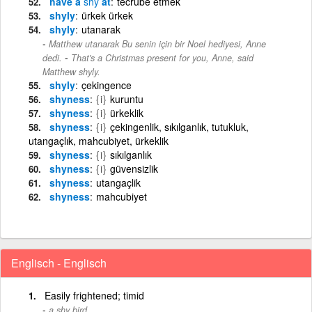
have a
shy
at
tecrübe etmek
shyly
ürkek ürkek
shyly
utanarak
Matthew utanarak Bu senin için bir Noel hediyesi, Anne
-
dedi.
That's a Christmas present for you, Anne, said
Matthew shyly.
shyly
çekingence
shyness
{i}
kuruntu
shyness
{i}
ürkeklik
shyness
{i}
çekingenlik, sıkılganlık, tutukluk,
utangaçlık, mahcubiyet, ürkeklik
shyness
{i}
sıkılganlık
shyness
{i}
güvensizlik
shyness
utangaçlik
shyness
mahcubiyet
Englisch - Englisch
Easily frightened; timid
a shy bird.