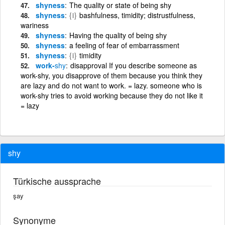
shyness
The quality or state of being shy
shyness
{i}
bashfulness, timidity; distrustfulness,
wariness
shyness
Having the quality of being shy
shyness
a feeling of fear of embarrassment
shyness
{i}
timidity
work-
shy
disapproval If you describe someone as
work-shy, you disapprove of them because you think they
are lazy and do not want to work. = lazy. someone who is
work-shy tries to avoid working because they do not like it
= lazy
shy
Türkische aussprache
şay
Synonyme