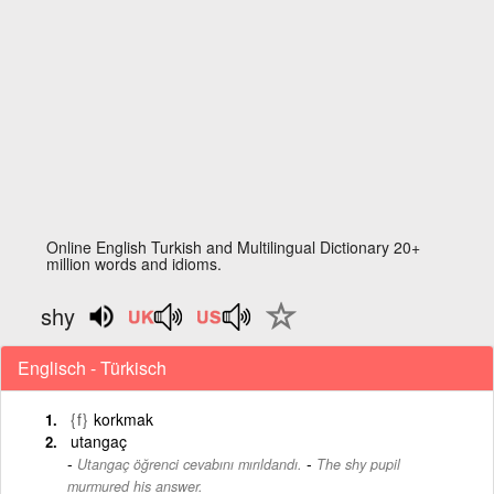
Online English Turkish and Multilingual Dictionary 20+
million words and idioms.
shy
Englisch - Türkisch
{f}
korkmak
utangaç
-
Utangaç öğrenci cevabını mırıldandı.
The shy pupil
murmured his answer.