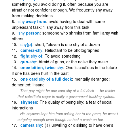
something, you avoid doing it, often because you are
afraid or not confident enough. We frequently shy away
from making decisions
shy
away from
avoid having to deal with some
unpleasant task; "I shy away from this task
shy
person
someone who shrinks from familiarity with
others
shy
(p)
short; "eleven is one shy of a dozen
camera-
shy
Reluctant to be photographed
fight
shy
of
To avoid something
gun-
shy
Afraid of guns, or the noise they make
once bitten, twice
shy
One is cautious in the future
if one has been hurt in the past
one card
shy
of a full deck
mentally deranged;
demented; insane
That guy might be one card shy of a full deck — he thinks
that substitute sugar is really a government tracking system.
shyness
The quality of being shy; a fear of social
interactions
His shyness kept him from asking her to the prom, he wasn't
outgoing enough even though he had a crush on her.
camera
shy
{s}
unwilling or disliking to have one's