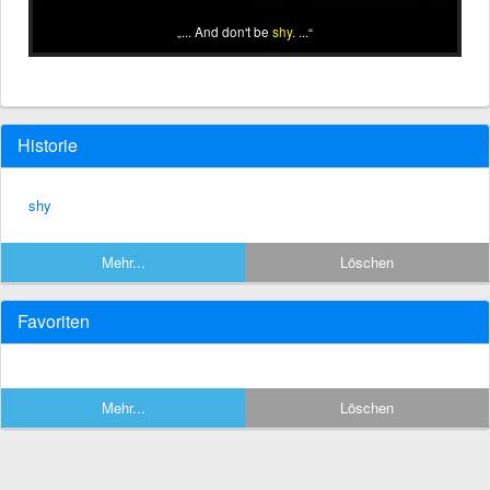
... And don't be
shy
. ...
Historie
shy
Mehr...
Löschen
Favoriten
Mehr...
Löschen