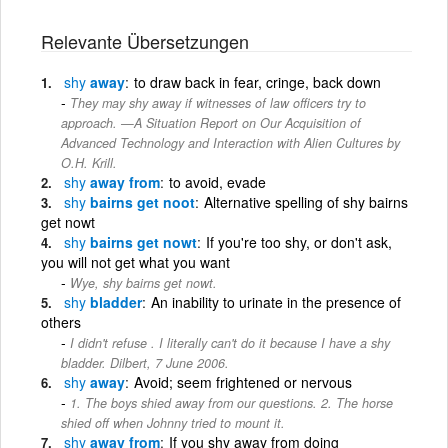
Relevante Übersetzungen
shy
away
to draw back in fear, cringe, back down
They may shy away if witnesses of law officers try to
approach. —A Situation Report on Our Acquisition of
Advanced Technology and Interaction with Alien Cultures by
O.H. Krill.
shy
away from
to avoid, evade
shy
bairns get noot
Alternative spelling of shy bairns
get nowt
shy
bairns get nowt
If you're too shy, or don't ask,
you will not get what you want
Wye, shy bairns get nowt.
shy
bladder
An inability to urinate in the presence of
others
I didn't refuse . I literally can't do it because I have a shy
bladder. Dilbert, 7 June 2006.
shy
away
Avoid; seem frightened or nervous
1. The boys shied away from our questions. 2. The horse
shied off when Johnny tried to mount it.
shy
away from
If you shy away from doing