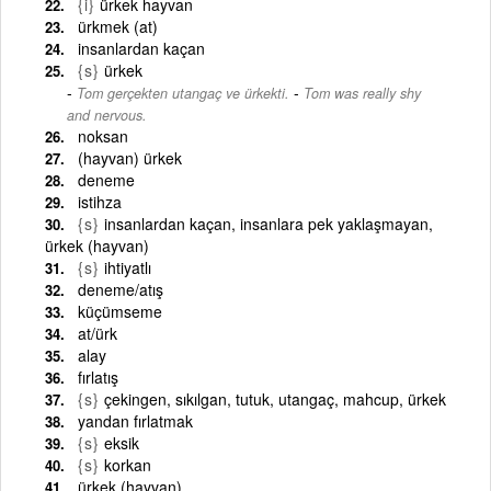
{i}
ürkek hayvan
ürkmek (at)
insanlardan kaçan
{s}
ürkek
-
Tom gerçekten utangaç ve ürkekti.
Tom was really shy
and nervous.
noksan
(hayvan) ürkek
deneme
istihza
{s}
insanlardan kaçan, insanlara pek yaklaşmayan,
ürkek (hayvan)
{s}
ihtiyatlı
deneme/atış
küçümseme
at/ürk
alay
fırlatış
{s}
çekingen, sıkılgan, tutuk, utangaç, mahcup, ürkek
yandan fırlatmak
{s}
eksik
{s}
korkan
ürkek (hayvan)