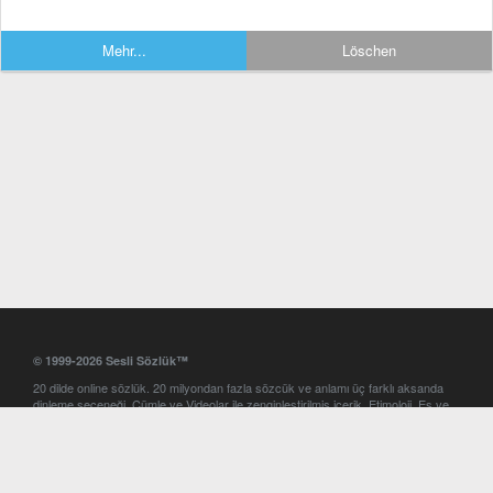
Mehr...
Löschen
© 1999-2026 Sesli Sözlük™
20 dilde online sözlük. 20 milyondan fazla sözcük ve anlamı üç farklı aksanda
dinleme seçeneği. Cümle ve Videolar ile zenginleştirilmiş içerik. Etimoloji, Eş ve
Zıt anlamlar, kelime okunuşları ve günün kelimesi. Yazım Türkçeleştirici ile hatalı
Türkçe metinleri düzeltme. iOS, Android ve Windows mobil platformlarda online
ve offline sözlük programları. Sesli Sözlük garantisinde Profesyonel çeviri
hizmetleri. İngilizce kelime haznenizi arttıracak kelime oyunları. Ayarlar
bölümünü kullarak çevirisini görmek istediğiniz sözlükleri seçme ve aynı