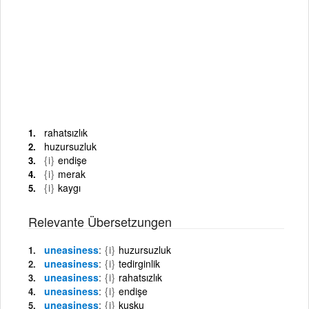
rahatsızlık
huzursuzluk
{i}
endişe
{i}
merak
{i}
kaygı
Relevante Übersetzungen
uneasiness
{i}
huzursuzluk
uneasiness
{i}
tedirginlik
uneasiness
{i}
rahatsızlık
uneasiness
{i}
endişe
uneasiness
{i}
kuşku