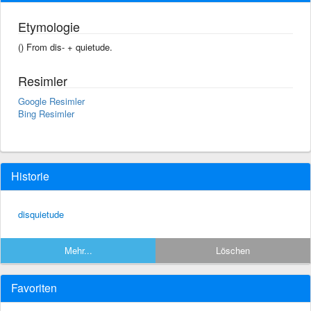
Etymologie
() From dis- +‎ quietude.
Resimler
Google Resimler
Bing Resimler
Historie
disquietude
Mehr...
Löschen
Favoriten