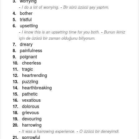
worrying
-
I do a lot of worrying.
Bir sürü üzücü şey yaptım.
bother
tristful
upsetting
-
I know this is an upsetting time for you both.
Bunun ikiniz
için de üzücü bir zaman olduğunu biliyorum.
dreary
painfulness
poignant
cheerless
tragic
heartrending
puzzling
hearthbreaking
pathetic
vexatious
dolorous
grievous
devouring
harrowing
-
It was a harrowing experience.
O üzücü bir deneyimdi.
sorrowful