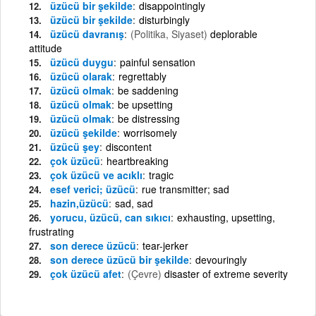
üzücü bir şekilde
disappointingly
üzücü bir şekilde
disturbingly
üzücü davranış
(Politika, Siyaset)
deplorable
attitude
üzücü duygu
painful sensation
üzücü olarak
regrettably
üzücü olmak
be saddening
üzücü olmak
be upsetting
üzücü olmak
be distressing
üzücü şekilde
worrisomely
üzücü şey
discontent
çok üzücü
heartbreaking
çok üzücü ve acıklı
tragic
esef verici; üzücü
rue transmitter; sad
hazin,üzücü
sad, sad
yorucu, üzücü, can sıkıcı
exhausting, upsetting,
frustrating
son derece üzücü
tear-jerker
son derece üzücü bir şekilde
devouringly
çok üzücü afet
(Çevre)
disaster of extreme severity