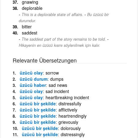
gnawing
deplorable
-
This is a deplorable state of affairs.
Bu üzücü bir
durumdur.
bitter
saddest
-
The saddest part of the story remains to be told.
Hikayenin en üzücü kısmı söylenilmek için kalır.
Relevante Übersetzungen
üzücü olay
sorrow
üzücü durum
dumps
üzücü haber
sad news
üzücü olay
sad incident
üzücü olay
heartbreaking incident
üzücü bir şekilde
distressfully
üzücü bir şekilde
afflictively
üzücü bir şekilde
heartrendingly
üzücü bir şekilde
grievously
üzücü bir şekilde
dolorously
üzücü bir şekilde
distressingly