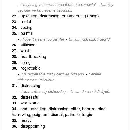
-
Everything is transient and therefore sorrowful.
Her şey
geçicidir ve bu nedenle üzücüdür.
upsetting, distressing, or saddening (thing)
rueful
vexing
painful
-
I hope it wasn't too painful.
Umarım çok üzücü değildi.
afflictive
woeful
heartbreaking
trying
regrettable
-
It is regrettable that I can't go with you.
Seninle
gidememem üzücüdür.
distressing
-
It was extremely distressing.
O son derece üzücüydü.
distressful
worrisome
sad, upsetting, distressing, bitter, heartrending,
harrowing, poignant, dismal, pathetic, tragic
heavy
disappointing