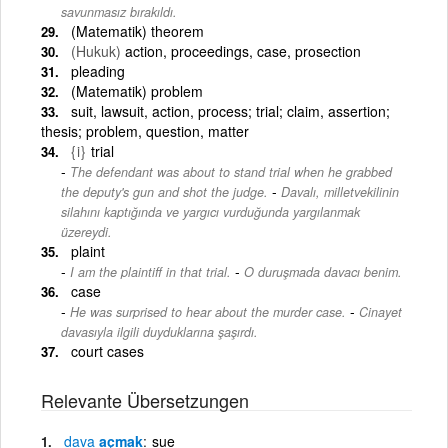
savunmasız bırakıldı.
(Matematik) theorem
(Hukuk)
action, proceedings, case, prosection
pleading
(Matematik) problem
suit, lawsuit, action, process; trial; claim, assertion;
thesis; problem, question, matter
{i}
trial
The defendant was about to stand trial when he grabbed
-
the deputy's gun and shot the judge.
Davalı, milletvekilinin
silahını kaptığında ve yargıcı vurduğunda yargılanmak
üzereydi.
plaint
-
I am the plaintiff in that trial.
O duruşmada davacı benim.
case
-
He was surprised to hear about the murder case.
Cinayet
davasıyla ilgili duyduklarına şaşırdı.
court cases
Relevante Übersetzungen
dava
açmak
sue