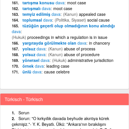
tartışma konusu
dava
moot case
tartışmalı
dava
moot case
temyiz edilmiş
dava
(Kanun)
appealed case
toplumsal
dava
(Politika, Siyaset)
social cause
tüzüğün geçerli olup olmadığının konu alındığı
dava
(Hukuk)
proceedings in which a regulation is in issue
yargıtayda görülmekte olan
dava
in chancery
yolsuz
dava
(Kanun)
abuse of process
yolsuz
dava
(Kanun)
abuse of procedure
yönetsel
dava
(Hukuk)
administrative jurisdiction
örnek
dava
leading case
ünlü
dava
cause celebre
Türkisch - Türkisch
Sorun
Sorun: "O kırkyıllık davada beyhude akıntıya kürek
çekmişiz."- Y. K. Beyatlı. Ülkü: "Ankara'nın bırakılışını