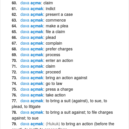
dava
açma
claim
dava
açmak
indict
dava
açmak
present a case
dava
açmak
commence
dava
açmak
make a plea
dava
açmak
file a claim
dava
açmak
plead
dava
açmak
complain
dava
açmak
prefer charges
dava
açmak
process
dava
açmak
enter an action
dava
açmak
claim
dava
açmak
proceed
dava
açmak
bring an action against
dava
açmak
go to law
dava
açmak
press a charge
dava
açmak
take action
dava
açmak
to bring a suit (against), to sue, to
plead, to litigate
dava
açmak
to bring a suit against; to file charges
against; to sue
dava
açmak
(Hukuk)
to bring an action (before the