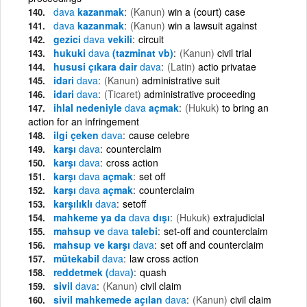
dava
kazanmak
(Kanun)
win a (court) case
dava
kazanmak
(Kanun)
win a lawsuit against
gezici
dava
vekili
circuit
hukuki
dava
(tazminat vb)
(Kanun)
civil trial
hususi çıkara dair
dava
(Latin)
actio privatae
idari
dava
(Kanun)
administrative suit
idari
dava
(Ticaret)
administrative proceeding
ihlal nedeniyle
dava
açmak
(Hukuk)
to bring an
action for an infringement
ilgi çeken
dava
cause celebre
karşı
dava
counterclaim
karşı
dava
cross action
karşı
dava
açmak
set off
karşı
dava
açmak
counterclaim
karşılıklı
dava
setoff
mahkeme ya da
dava
dışı
(Hukuk)
extrajudicial
mahsup ve
dava
talebi
set-off and counterclaim
mahsup ve karşı
dava
set off and counterclaim
mütekabil
dava
law cross action
reddetmek (
dava
)
quash
sivil
dava
(Kanun)
civil claim
sivil mahkemede açılan
dava
(Kanun)
civil claim