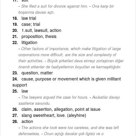
-
She filed a suit for divorce against him.
Ona karşı bir
boşanma davası açtı.
law trial
case; trial
1.suit, lawsuit, action
proposition, thesis
litigation
Other factors of importance, which make litigation of large
corporations more difficult, are the size and complexity of
-
their activities.
Büyük şirketleri dava etmeyi zorlaştıran diğer
önemli etkenler de faaliyetlerinin boyutları ve karmaşıklığıdır.
question, matter
cause, purpose or movement which is given militant
support
law
-
The lawyers argued the case for hours.
Avukatlar davayı
saatlerce savundu.
claim, assertion, allegation, point at issue
slang sweetheart, love. (aleyhine)
action
The actions she took were too careless, and she was left
-
defenseless.
Onun açtığı davalar çok ilgisiz ve o