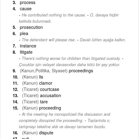
process
cause
-
He contributed nothing to the cause.
O, davaya hiçbir
katkıda bulunmadı.
prosecution
plea
-
The defendant will please rise.
Davalı lütfen ayağa kalkın.
instance
litigate
-
There's nothing worse for children than litigated custody.
Çocuklar için velayet davasından daha kötü bir şey yoktur.
(Kanun,Politika, Siyaset)
proceedings
(Kanun)
lis
(Kanun)
clamor
(Ticaret)
courtcase
(Ticaret)
accusation
(Ticaret)
tare
(Kanun)
proceeding
At the meeting he monopolized the discussion and
-
completely disrupted the proceeding.
Toplantıda o,
tartışmayı tekeline aldı ve davayı tamamen bozdu.
(Kanun)
dispute
suit