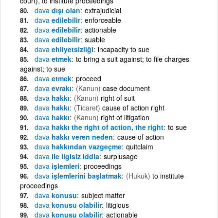
court), to institute proceedings
dava
dışı olan
extrajudicial
dava
edilebilir
enforceable
dava
edilebilir
actionable
dava
edilebilir
suable
dava
ehliyetsizliği
incapacity to sue
dava
etmek
to bring a suit against; to file charges
against; to sue
dava
etmek
proceed
dava
evrakı
(Kanun)
case document
dava
hakkı
(Kanun)
right of suit
dava
hakkı
(Ticaret)
cause of action right
dava
hakkı
(Kanun)
right of litigation
dava
hakkı the right of action, the right
to sue
dava
hakkı veren neden
cause of action
dava
hakkından vazgeçme
quitclaim
dava
ile ilgisiz iddia
surplusage
dava
işlemleri
proceedings
dava
işlemlerini başlatmak
(Hukuk)
to institute
proceedings
dava
konusu
subject matter
dava
konusu olabilir
litigious
dava
konusu olabilir
actionable