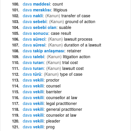
dava
maddesi
count
dava
meraklısı
litigious
dava
nakli
(Kanun)
transfer of case
dava
sebebi
(Kanun)
ground of action
dava
sebebi olan
suable
dava
sonucu
case result
dava
süreci
(Kanun)
lawsuit process
dava
süresi
(Kanun)
duration of a lawsuit
dava
takip anlaşması
retainer
dava
talebi
(Kanun)
litigation action
dava
tutarı
(Kanun)
trial cost
dava
tutarı
(Kanun)
lawsuit cost
dava
türü
(Kanun)
type of case
dava
vekili
proctor
dava
vekili
counsel
dava
vekili
barrister
dava
vekili
counsellor at law
dava
vekili
legal practitioner
dava
vekili
general practitioner
dava
vekili
counselor at law
dava
vekili
pleader
dava
vekili
prog