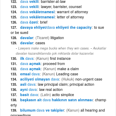
dava
vekili
barrister-at-law
dava
vekili
lawyer, barrister, counsel
dava
vekâletnamesi
warrant of attorney
dava
vekâletnamesi
letter of attorney
dava
özeti
brief
davaya ehliyet/
dava
ehliyeti the capacity
to sue
or be sued
davalar
(Ticaret)
litigation
davalar
cases
-
Lawyers make mega bucks when they win cases.
Avukatlar
davaları kazandıklarında çok miktarda dolar kazanırlar.
ilk
dava
(Kanun)
first instance
dava
açmak
proceed from
dava
açmak
(Kanun)
make a claim
emsal
dava
(Kanun)
Leading case
aciliyeti olmayan
dava
(Hukuk)
non-urgent case
asli
dava
law principal claim; principal action
ayni
dava
law real action
basit
dava
(Latin)
actio simplice
başkasın ait
dava
hakkının satın alınması
champ
erty
bilumum
dava
ve takipler
(Kanun)
all hearing and
proceedings