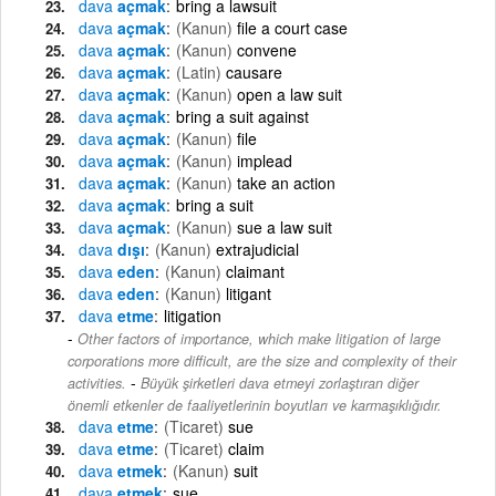
dava
açmak
bring a lawsuit
dava
açmak
(Kanun)
file a court case
dava
açmak
(Kanun)
convene
dava
açmak
(Latin)
causare
dava
açmak
(Kanun)
open a law suit
dava
açmak
bring a suit against
dava
açmak
(Kanun)
file
dava
açmak
(Kanun)
implead
dava
açmak
(Kanun)
take an action
dava
açmak
bring a suit
dava
açmak
(Kanun)
sue a law suit
dava
dışı
(Kanun)
extrajudicial
dava
eden
(Kanun)
claimant
dava
eden
(Kanun)
litigant
dava
etme
litigation
Other factors of importance, which make litigation of large
corporations more difficult, are the size and complexity of their
-
activities.
Büyük şirketleri dava etmeyi zorlaştıran diğer
önemli etkenler de faaliyetlerinin boyutları ve karmaşıklığıdır.
dava
etme
(Ticaret)
sue
dava
etme
(Ticaret)
claim
dava
etmek
(Kanun)
suit
dava
etmek
sue