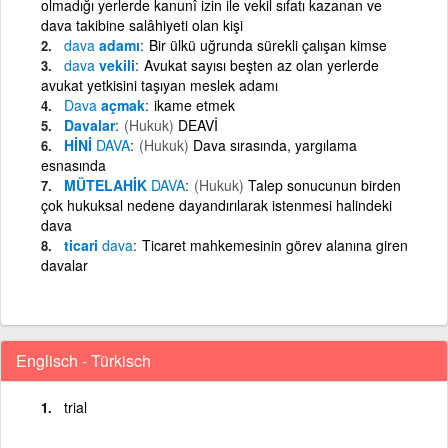
olmadığı yerlerde kanunî izin ile vekil sıfatı kazanan ve
dava takibine salâhiyeti olan kişi
dava
adamı
Bir ülkü uğrunda sürekli çalışan kimse
dava
vekili
Avukat sayısı beşten az olan yerlerde
avukat yetkisini taşıyan meslek adamı
Dava
açmak
ikame etmek
Davalar
(Hukuk)
DEAVİ
HİNİ
DAVA
(Hukuk)
Dava sırasında, yargılama
esnasında
MÜTELAHİK
DAVA
(Hukuk)
Talep sonucunun birden
çok hukuksal nedene dayandırılarak istenmesi halindeki
dava
ticari
dava
Ticaret mahkemesinin görev alanına giren
davalar
Englisch - Türkisch
trial