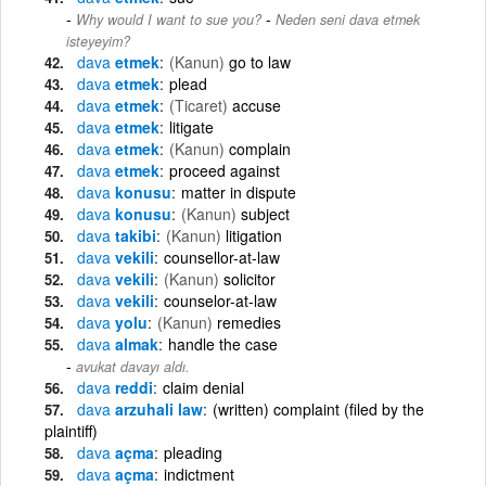
-
Why would I want to sue you?
Neden seni dava etmek
isteyeyim?
dava
etmek
(Kanun)
go to law
dava
etmek
plead
dava
etmek
(Ticaret)
accuse
dava
etmek
litigate
dava
etmek
(Kanun)
complain
dava
etmek
proceed against
dava
konusu
matter in dispute
dava
konusu
(Kanun)
subject
dava
takibi
(Kanun)
litigation
dava
vekili
counsellor-at-law
dava
vekili
(Kanun)
solicitor
dava
vekili
counselor-at-law
dava
yolu
(Kanun)
remedies
dava
almak
handle the case
avukat davayı aldı.
dava
reddi
claim denial
dava
arzuhali law
(written) complaint (filed by the
plaintiff)
dava
açma
pleading
dava
açma
indictment