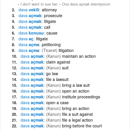
-
I don't want to sue her.
Ona dava açmak istemiyorum.
dava
vekili
attorney
dava
açmak
prosecute
dava
açmak
litigate
dava
açmak
call
dava
konusu
cause
dava
aç
litigate
dava
açma
petitioning
dava
açma
(Ticaret)
litigation
dava
açmak
(Kanun)
maintain an action
dava
açmak
claim against
dava
açmak
(Kanun)
suit
dava
açmak
go law
dava
açmak
file a lawsuit
dava
açmak
(Kanun)
bring a law suit
dava
açmak
(Kanun)
open an action
dava
açmak
(Kanun)
institute proceedings
dava
açmak
open a case
dava
açmak
(Kanun)
bring an action
dava
açmak
(Kanun)
file a suit against
dava
açmak
(Kanun)
file a legal action
dava
açmak
(Kanun)
bring before the court