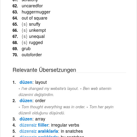
uncaredfor
huggermugger
out of square
{s}
snuffy
{s}
unkempt
{s}
unequal
{s}
rugged
grub
outoforder
Relevante Übersetzungen
düzen
layout
-
I've changed my website's layout.
Ben web sitemin
düzenini değiştirdim.
düzen
order
-
Tom thought everything was in order.
Tom her şeyin
düzenli olduğunu düşündü.
düzen
array
düzensiz
fiiller
irregular verbs
düzensiz
aralıklarla
in snatches
düzensiz
aralıklarla
by snatches