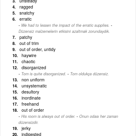
unsteady
ragged
snatchy
erratic
-
We had to lessen the impact of the erratic supplies.
Düzensiz malzemelerin etkisini azaltmak zorundaydık.
patchy
out of trim
out of order, untidy
haywire
chaotic
disorganized
-
Tom is quite disorganized.
Tom oldukça düzensiz.
non uniform
unsystematic
desultory
inordinate
freehand
out of order
-
His room is always out of order.
Onun odası her zaman
düzensizdir.
jerky
indigested