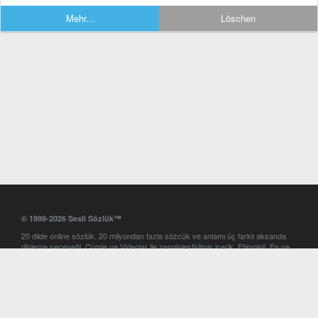
Mehr...
Löschen
© 1999-2026 Sesli Sözlük™
20 dilde online sözlük. 20 milyondan fazla sözcük ve anlamı üç farklı aksanda
dinleme seçeneği. Cümle ve Videolar ile zenginleştirilmiş içerik. Etimoloji, Eş ve
Zıt anlamlar, kelime okunuşları ve günün kelimesi. Yazım Türkçeleştirici ile hatalı
Türkçe metinleri düzeltme. iOS, Android ve Windows mobil platformlarda online
ve offline sözlük programları. Sesli Sözlük garantisinde Profesyonel çeviri
hizmetleri. İngilizce kelime haznenizi arttıracak kelime oyunları. Ayarlar
bölümünü kullarak çevirisini görmek istediğiniz sözlükleri seçme ve aynı
zamanda sözlüklerin gösterim sırasını ayarlama imkanı. Kelimelerin