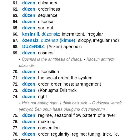
düzen
chicanery
düzen
orderliness
düzen
sequence
düzen
disposal
düzen
sort out
kesintili,
düzensiz
intermittent, irregular
özensiz,
düzensiz
(kimse)
sloppy, irregular (no)
DÜZENSİZ
(Askeri)
aperiodic
düzen
cosmos
-
Cosmos is the antithesis of chaos.
Kaosun antitezi
düzendir.
düzen
disposition
düzen
the social order, the system
düzen
order, orderliness; arrangement
düzen
(Konuşma Dili) trick
düzen
right
-
He's not eating right. I think he's sick.
O düzenli yemek
yemiyor. Ben onun hasta olduğunu düşünüyorum.
düzen
regime, seasonal flow pattern of a river
düzen
make up
düzen
convention
düzen
order, regularity; regime; tuning; trick, lie,
invention