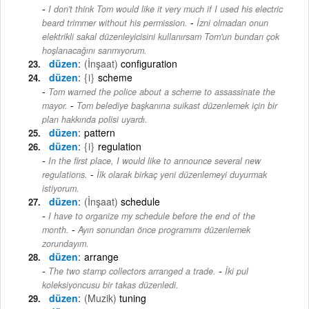
I don't think Tom would like it very much if I used his electric
-
beard trimmer without his permission.
İzni olmadan onun
elektrikli sakal düzenleyicisini kullanırsam Tom'un bundan çok
hoşlanacağını sanmıyorum.
düzen
(İnşaat)
configuration
düzen
{i}
scheme
Tom warned the police about a scheme to assassinate the
-
mayor.
Tom belediye başkanına suikast düzenlemek için bir
plan hakkında polisi uyardı.
düzen
pattern
düzen
{i}
regulation
In the first place, I would like to announce several new
-
regulations.
İlk olarak birkaç yeni düzenlemeyi duyurmak
istiyorum.
düzen
(İnşaat)
schedule
I have to organize my schedule before the end of the
-
month.
Ayın sonundan önce programımı düzenlemek
zorundayım.
düzen
arrange
-
The two stamp collectors arranged a trade.
İki pul
koleksiyoncusu bir takas düzenledi.
düzen
(Muzik)
tuning