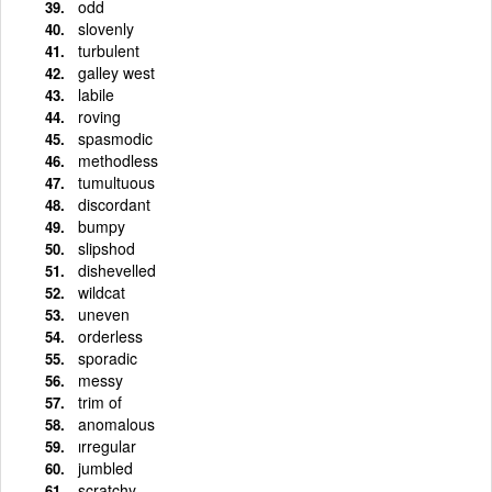
odd
slovenly
turbulent
galley west
labile
roving
spasmodic
methodless
tumultuous
discordant
bumpy
slipshod
dishevelled
wildcat
uneven
orderless
sporadic
messy
trim of
anomalous
ırregular
jumbled
scratchy