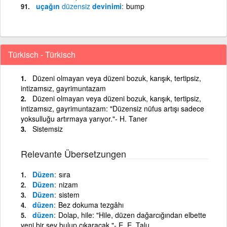
uçağın
düzensiz
devinimi
bump
Türkisch - Türkisch
Düzeni olmayan veya düzeni bozuk, karışık, tertipsiz,
intizamsız, gayrimuntazam
Düzeni olmayan veya düzeni bozuk, karışık, tertipsiz,
intizamsız, gayrimuntazam: "Düzensiz nüfus artışı sadece
yoksulluğu artırmaya yarıyor."- H. Taner
Sistemsiz
Relevante Übersetzungen
Düzen
sıra
Düzen
nizam
Düzen
sistem
düzen
Bez dokuma tezgâhı
düzen
Dolap, hile: "Hile, düzen dağarcığından elbette
yeni bir şey bulup çıkaracak."- E. E. Talu