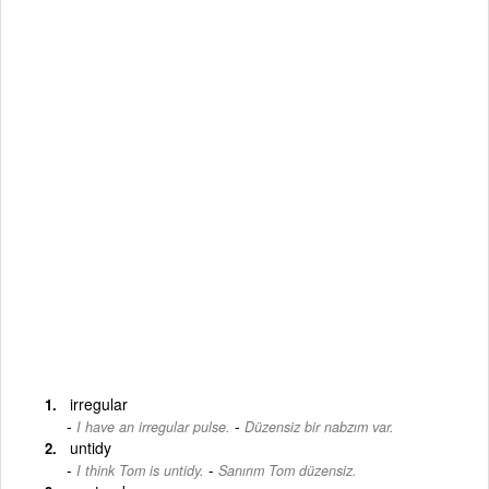
irregular
-
I have an irregular pulse.
Düzensiz bir nabzım var.
untidy
-
I think Tom is untidy.
Sanırım Tom düzensiz.