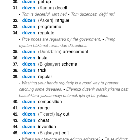
düzen
get-up
düzen
(Kanun)
deceit
-
Tom is deceitful, isn't he?
Tom düzenbaz, değil mi?
düzen
(Askeri)
intrigue
düzen
programme
düzen
regulate
-
Rice prices are regulated by the government.
Pirinç
fiyatları hükümet tarafından düzenlenir.
düzen
(Denizbilim)
arrencement
düzen
install
düzen
(Bilgisayar)
schema
düzen
trick
düzen
regular
Washing your hands regularly is a good way to prevent
-
catching some diseases.
Ellerinizi düzenli olarak yıkama bazı
hastalıklara yakalanmayı önlemek için iyi bir yoldur.
düzen
composition
düzen
range
düzen
(Ticaret)
lay out
düzen
cheat
düzen
invention
düzen
(Bilgisayar)
edit
-
What's your favorite image editing software?
En sevdiğiniz