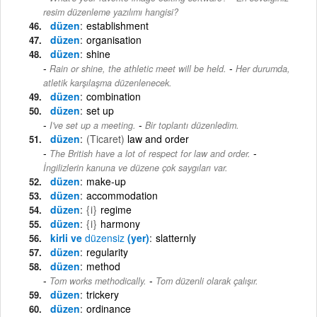
resim düzenleme yazılımı hangisi?
düzen
establishment
düzen
organisation
düzen
shine
-
Rain or shine, the athletic meet will be held.
Her durumda,
atletik karşılaşma düzenlenecek.
düzen
combination
düzen
set up
-
I've set up a meeting.
Bir toplantı düzenledim.
düzen
(Ticaret)
law and order
-
The British have a lot of respect for law and order.
İngilizlerin kanuna ve düzene çok saygıları var.
düzen
make-up
düzen
accommodation
düzen
{i}
regime
düzen
{i}
harmony
kirli ve
düzensiz
(yer)
slatternly
düzen
regularity
düzen
method
-
Tom works methodically.
Tom düzenli olarak çalışır.
düzen
trickery
düzen
ordinance