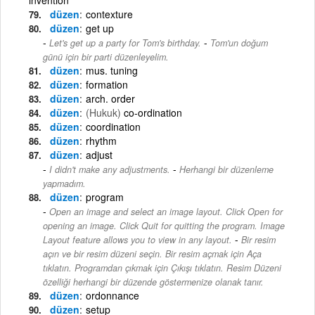
düzen
contexture
düzen
get up
-
Let's get up a party for Tom's birthday.
Tom'un doğum
günü için bir parti düzenleyelim.
düzen
mus. tuning
düzen
formation
düzen
arch. order
düzen
(Hukuk)
co-ordination
düzen
coordination
düzen
rhythm
düzen
adjust
-
I didn't make any adjustments.
Herhangi bir düzenleme
yapmadım.
düzen
program
Open an image and select an image layout. Click Open for
opening an image. Click Quit for quitting the program. Image
-
Layout feature allows you to view in any layout.
Bir resim
açın ve bir resim düzeni seçin. Bir resim açmak için Aça
tıklatın. Programdan çıkmak için Çıkışı tıklatın. Resim Düzeni
özelliği herhangi bir düzende göstermenize olanak tanır.
düzen
ordonnance
düzen
setup