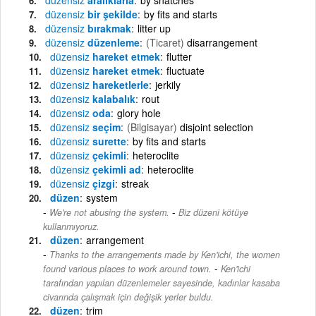
düzensiz
bir şekilde
by fits and starts
düzensiz
bırakmak
litter up
düzensiz
düzenleme
(Ticaret)
disarrangement
düzensiz
hareket etmek
flutter
düzensiz
hareket etmek
fluctuate
düzensiz
hareketlerle
jerkily
düzensiz
kalabalık
rout
düzensiz
oda
glory hole
düzensiz
seçim
(Bilgisayar)
disjoint selection
düzensiz
surette
by fits and starts
düzensiz
çekimli
heteroclite
düzensiz
çekimli ad
heteroclite
düzensiz
çizgi
streak
düzen
system
-
We're not abusing the system.
Biz düzeni kötüye
kullanmıyoruz.
düzen
arrangement
Thanks to the arrangements made by Ken'ichi, the women
-
found various places to work around town.
Ken'ichi
tarafından yapılan düzenlemeler sayesinde, kadınlar kasaba
civarında çalışmak için değişik yerler buldu.
düzen
trim