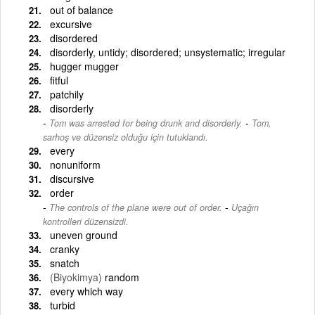
out of balance
excursive
disordered
disorderly, untidy; disordered; unsystematic; irregular
hugger mugger
fitful
patchily
disorderly
-
Tom was arrested for being drunk and disorderly.
Tom,
sarhoş ve düzensiz olduğu için tutuklandı.
every
nonuniform
discursive
order
-
The controls of the plane were out of order.
Uçağın
kontrolleri düzensizdi.
uneven ground
cranky
snatch
(Biyokimya)
random
every which way
turbid