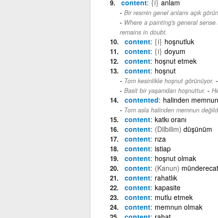
content
{i}
anlam
Bir resmin genel anlamı açık görü
-
Where a painting's general sense 
remains in doubt.
content
{i}
hoşnutluk
content
{i}
doyum
content
hoşnut etmek
content
hoşnut
Tom kesinlikle hoşnut görünüyor.
-
Basit bir yaşamdan hoşnuttur.
He
contented
halinden memnu
Tom asla halinden memnun değild
content
katkı oranı
content
(Dilbilim)
düşünüm
content
rıza
content
istiap
content
hoşnut olmak
content
(Kanun)
mündereca
content
rahatlık
content
kapasite
content
mutlu etmek
content
memnun olmak
content
rahat