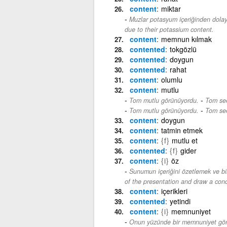
content
miktar
Muzlar potasyum içeriğinden dolayı 
due to their potassium content.
content
memnun kılmak
contented
tokgözlü
contented
doygun
contented
rahat
content
olumlu
content
mutlu
-
Tom mutlu görünüyordu.
Tom se
-
Tom mutlu görünüyordu.
Tom se
content
doygun
content
tatmin etmek
content
{f}
mutlu et
contented
{f}
gider
content
{i}
öz
Sunumun içeriğini özetlemek ve bi
of the presentation and draw a conc
content
içerikleri
contented
yetindi
content
{i}
memnuniyet
Onun yüzünde bir memnuniyet görü