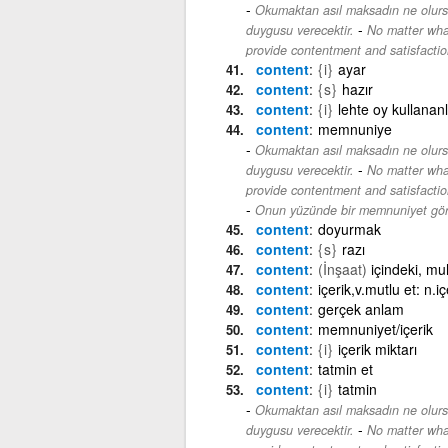
Okumaktan asıl maksadın ne olurs
-
duygusu verecektir.
No matter what
provide contentment and satisfactio
content
{i}
ayar
content
{s}
hazır
content
{i}
lehte oy kullanan
content
memnuniye
Okumaktan asıl maksadın ne olurs
-
duygusu verecektir.
No matter what
provide contentment and satisfactio
Onun yüzünde bir memnuniyet görü
content
doyurmak
content
{s}
razı
content
(İnşaat)
içindeki, m
content
içerik,v.mutlu et: n.iç
content
gerçek anlam
content
memnuniyet/içerik
content
{i}
içerik miktarı
content
tatmin et
content
{i}
tatmin
Okumaktan asıl maksadın ne olurs
-
duygusu verecektir.
No matter what