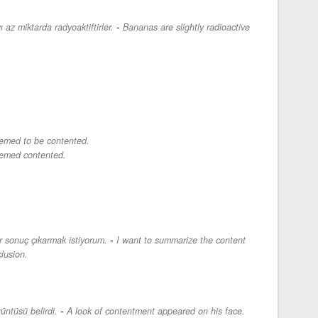
-
az miktarda radyoaktiftirler.
Bananas are slightly radioactive
emed to be contented.
emed contented.
-
r sonuç çıkarmak istiyorum.
I want to summarize the content
lusion.
-
ntüsü belirdi.
A look of contentment appeared on his face.