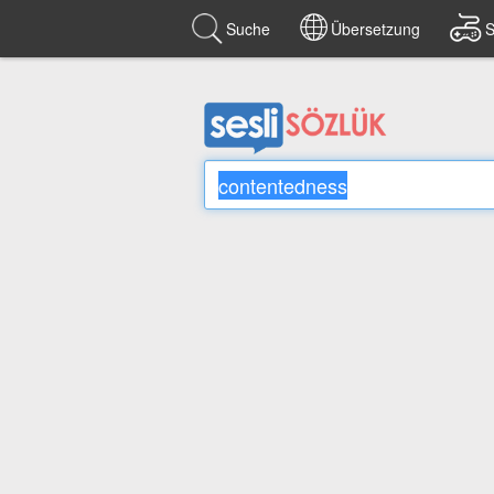
Suche
Übersetzung
S