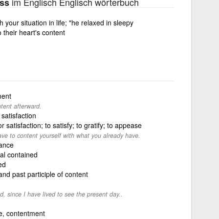
im Englisch Englisch wörterbuch
ss
 your situation in life; "he relaxed in sleepy
 their heart's content
ment
tent afterward.
 satisfaction
 satisfaction; to satisfy; to gratify; to appease
ave to content yourself with what you already have.
tance
al contained
ed
nd past participle of content
d, since I have lived to see the present day..
se, contentment