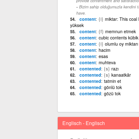
provide contentment and satisfactio
Bizim sahip olduğumuzla kendini ta
have.
content
{i}
miktar: This coal
yüksek
content
{f}
memnun etmek
content
cubic contents kübi
content
{i}
olumlu oy miktarı
content
hacim
content
esas
content
muhteva
contented
{s}
razı
contented
{s}
kanaatkâr
contented
tatmin et
contented
gönlü tok
contented
gözü tok
Englisch - Englisch