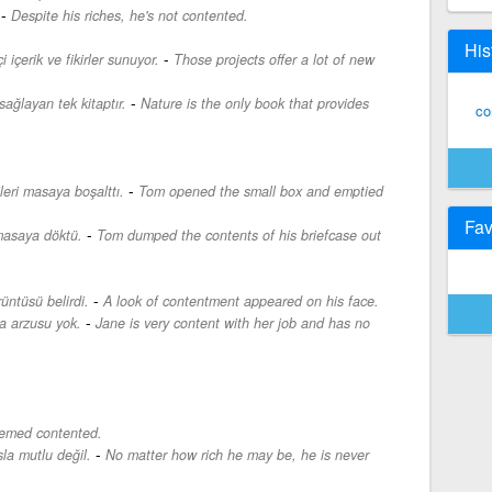
-
Despite his riches, he's not contented.
His
-
i içerik ve fikirler sunuyor.
Those projects offer a lot of new
-
ağlayan tek kitaptır.
Nature is the only book that provides
co
-
leri masaya boşalttı.
Tom opened the small box and emptied
Fav
-
 masaya döktü.
Tom dumped the contents of his briefcase out
-
ntüsü belirdi.
A look of contentment appeared on his face.
-
a arzusu yok.
Jane is very content with her job and has no
emed contented.
-
la mutlu değil.
No matter how rich he may be, he is never