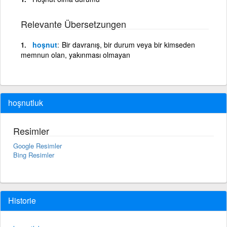
Relevante Übersetzungen
hoşnut
Bir davranış, bir durum veya bir kimseden
memnun olan, yakınması olmayan
hoşnutluk
Resimler
Google Resimler
Bing Resimler
Historie