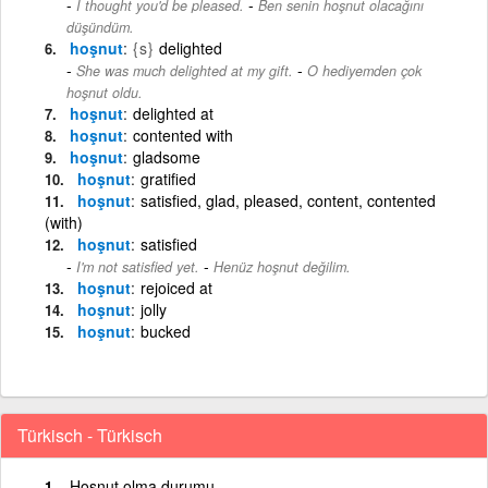
-
I thought you'd be pleased.
Ben senin hoşnut olacağını
düşündüm.
hoşnut
{s}
delighted
-
She was much delighted at my gift.
O hediyemden çok
hoşnut oldu.
hoşnut
delighted at
hoşnut
contented with
hoşnut
gladsome
hoşnut
gratified
hoşnut
satisfied, glad, pleased, content, contented
(with)
hoşnut
satisfied
-
I'm not satisfied yet.
Henüz hoşnut değilim.
hoşnut
rejoiced at
hoşnut
jolly
hoşnut
bucked
Türkisch - Türkisch
Hoşnut olma durumu