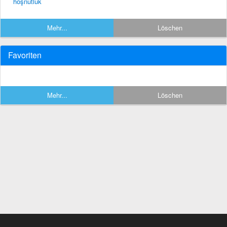
hoşnutluk
Mehr...
Löschen
Favoriten
Mehr...
Löschen