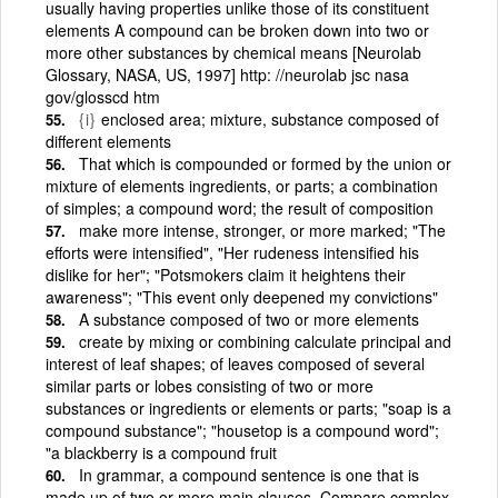
usually having properties unlike those of its constituent
elements A compound can be broken down into two or
more other substances by chemical means [Neurolab
Glossary, NASA, US, 1997] http: //neurolab jsc nasa
gov/glosscd htm
{i}
enclosed area; mixture, substance composed of
different elements
That which is compounded or formed by the union or
mixture of elements ingredients, or parts; a combination
of simples; a compound word; the result of composition
make more intense, stronger, or more marked; "The
efforts were intensified", "Her rudeness intensified his
dislike for her"; "Potsmokers claim it heightens their
awareness"; "This event only deepened my convictions"
A substance composed of two or more elements
create by mixing or combining calculate principal and
interest of leaf shapes; of leaves composed of several
similar parts or lobes consisting of two or more
substances or ingredients or elements or parts; "soap is a
compound substance"; "housetop is a compound word";
"a blackberry is a compound fruit
In grammar, a compound sentence is one that is
made up of two or more main clauses. Compare complex