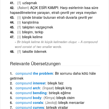
{f}
uzlaşmak
(Askeri)
AÇIK ESİR KAMPI: Harp esirlerinin kısa süre
hapsedilmelerine yarayan, etrafı çevrili yer veya meydan
{i}
içinde binalar bulunan etrafı duvarla çevrili yer
{i}
karıştırılma
{f}
takipten vazgeçmek
{i}
bileşim, terkip
{i}
bileşik kelime
-
Bir bileşik kelime iki küçük kelimeden oluşur.
A compound
word consist of two smaller words.
{f}
taksitle ödemek
Relevante Übersetzungen
compound
the problem
Bir sorrunu daha kötü hâle
getirmek
compound
interest
bileşik faiz
compound
arch
(İnşaat)
bileşik kiriş
compound
bending
birleşik eğilme
compound
body
(Kimya)
bileşik cisim
compound
corals
(Jeoloji)
bileşik mercanlar
compound
curves
birleşik virajlar