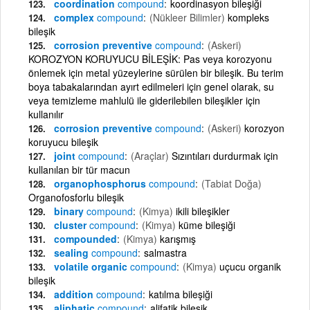
coordination
compound
koordinasyon bileşiği
complex
compound
(Nükleer Bilimler)
kompleks
bileşik
corrosion preventive
compound
(Askeri)
KOROZYON KORUYUCU BİLEŞİK: Pas veya korozyonu
önlemek için metal yüzeylerine sürülen bir bileşik. Bu terim
boya tabakalarından ayırt edilmeleri için genel olarak, su
veya temizleme mahlulü ile giderilebilen bileşikler için
kullanılır
corrosion preventive
compound
(Askeri)
korozyon
koruyucu bileşik
joint
compound
(Araçlar)
Sızıntıları durdurmak için
kullanılan bir tür macun
organophosphorus
compound
(Tabiat Doğa)
Organofosforlu bileşik
binary
compound
(Kimya)
ikili bileşikler
cluster
compound
(Kimya)
küme bileşiği
compounded
(Kimya)
karışmış
sealing
compound
salmastra
volatile organic
compound
(Kimya)
uçucu organik
bileşik
addition
compound
katılma bileşiği
aliphatic
compound
alifatik bileşik