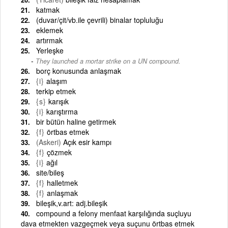
katmak
(duvar/çit/vb.ile çevrili) binalar topluluğu
eklemek
artırmak
Yerleşke
They launched a mortar strike on a UN compound.
borç konusunda anlaşmak
{i}
alaşım
terkip etmek
{s}
karışık
{i}
karıştırma
bir bütün haline getirmek
{f}
örtbas etmek
(Askeri)
Açık esir kampı
{f}
çözmek
{i}
ağıl
site/bileş
{f}
halletmek
{f}
anlaşmak
bileşik,v.art: adj.bileşik
compound a felony menfaat karşıIığında suçluyu
dava etmekten vazgeçmek veya suçunu örtbas etmek