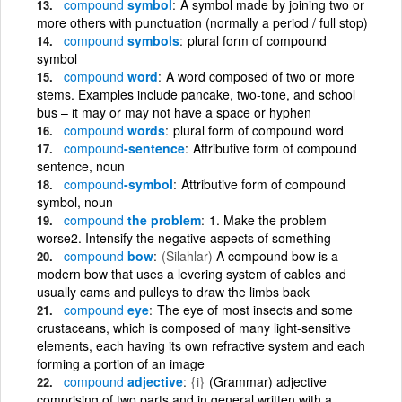
compound
symbol
A symbol made by joining two or
more others with punctuation (normally a period / full stop)
compound
symbols
plural form of compound
symbol
compound
word
A word composed of two or more
stems. Examples include pancake, two-tone, and school
bus – it may or may not have a space or hyphen
compound
words
plural form of compound word
compound
-sentence
Attributive form of compound
sentence, noun
compound
-symbol
Attributive form of compound
symbol, noun
compound
the problem
1. Make the problem
worse2. Intensify the negative aspects of something
compound
bow
(Silahlar)
A compound bow is a
modern bow that uses a levering system of cables and
usually cams and pulleys to draw the limbs back
compound
eye
The eye of most insects and some
crustaceans, which is composed of many light-sensitive
elements, each having its own refractive system and each
forming a portion of an image
compound
adjective
{i}
(Grammar) adjective
comprising of two parts and in general written with a