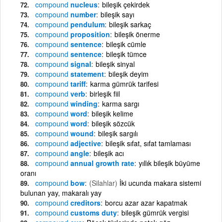
compound
nucleus
bileşik çekirdek
compound
number
bileşik sayı
compound
pendulum
bileşik sarkaç
compound
proposition
bileşik önerme
compound
sentence
bileşik cümle
compound
sentence
bileşik tümce
compound
signal
bileşik sinyal
compound
statement
bileşik deyim
compound
tariff
karma gümrük tarifesi
compound
verb
birleşik fiil
compound
winding
karma sargı
compound
word
bileşik kelime
compound
word
bileşik sözcük
compound
wound
bileşik sargılı
compound
adjective
bileşik sıfat, sıfat tamlaması
compound
angle
bileşik acı
compound
annual growth rate
yıllık bileşik büyüme
oranı
compound
bow
(Silahlar)
İki ucunda makara sistemi
bulunan yay, makaralı yay
compound
creditors
borcu azar azar kapatmak
compound
customs duty
bileşik gümrük vergisi