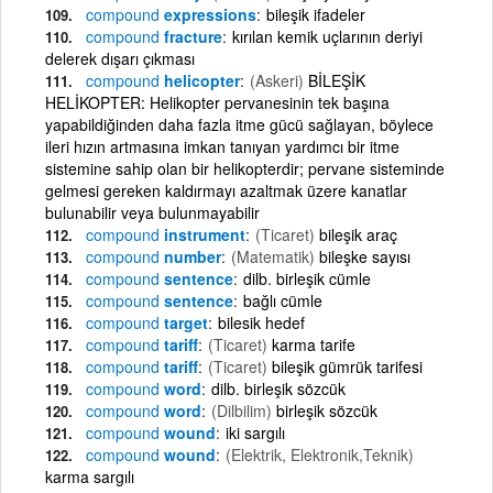
compound
expressions
bileşik ifadeler
compound
fracture
kırılan kemik uçlarının deriyi
delerek dışarı çıkması
compound
helicopter
(Askeri)
BİLEŞİK
HELİKOPTER: Helikopter pervanesinin tek başına
yapabildiğinden daha fazla itme gücü sağlayan, böylece
ileri hızın artmasına imkan tanıyan yardımcı bir itme
sistemine sahip olan bir helikopterdir; pervane sisteminde
gelmesi gereken kaldırmayı azaltmak üzere kanatlar
bulunabilir veya bulunmayabilir
compound
instrument
(Ticaret)
bileşik araç
compound
number
(Matematik)
bileşke sayısı
compound
sentence
dilb. birleşik cümle
compound
sentence
bağlı cümle
compound
target
bilesik hedef
compound
tariff
(Ticaret)
karma tarife
compound
tariff
(Ticaret)
bileşik gümrük tarifesi
compound
word
dilb. birleşik sözcük
compound
word
(Dilbilim)
birleşik sözcük
compound
wound
iki sargılı
compound
wound
(Elektrik, Elektronik,Teknik)
karma sargılı