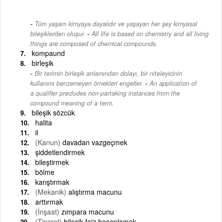
Tüm yaşam kimyaya dayalıdır ve yaşayan her şey kimyasal
-
bileşiklerden oluşur.
All life is based on chemistry and all living
things are composed of chemical compounds.
kompaund
birleşik
Bir terimin birleşik anlamından dolayı, bir niteleyicinin
-
kullanımı benzemeyen örnekleri engeller.
An application of
a qualifier precludes non-partaking instances from the
compound meaning of a term.
bileşik sözcük
halita
il
(Kanun)
davadan vazgeçmek
şiddetlendirmek
bileştirmek
bölme
karıştırmak
(Mekanik)
alıştırma macunu
arttırmak
(İnşaat)
zımpara macunu
(Ticaret)
bileşik faiz hesaplamak