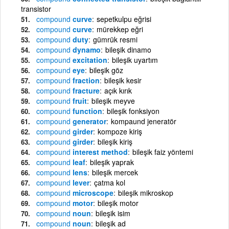
transistor
compound
curve
sepetkulpu eğrisi
compound
curve
mürekkep eğri
compound
duty
gümrük resmi
compound
dynamo
bileşik dinamo
compound
excitation
bileşik uyartım
compound
eye
bileşik göz
compound
fraction
bileşik kesir
compound
fracture
açık kırık
compound
fruit
bileşik meyve
compound
function
bileşik fonksiyon
compound
generator
kompaund jeneratör
compound
girder
kompoze kiriş
compound
girder
bileşik kiriş
compound
interest method
bileşik faiz yöntemi
compound
leaf
bileşik yaprak
compound
lens
bileşik mercek
compound
lever
çatma kol
compound
microscope
bileşik mikroskop
compound
motor
bileşik motor
compound
noun
bileşik isim
compound
noun
bileşik ad