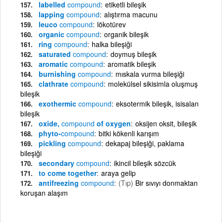
labelled
compound
etiketli bileşik
lapping
compound
alıştırma macunu
leuco
compound
lökotürev
organic
compound
organik bileşik
ring
compound
halka bileşiği
saturated
compound
doymuş bileşik
aromatic
compound
aromatik bileşik
burnishing
compound
mıskala vurma bileşiği
clathrate
compound
molekülsel sikisimla oluşmuş
bileşik
exothermic
compound
eksotermik bileşik, isisalan
bileşik
oxide,
compound
of oxygen
oksijen oksit, bileşik
phyto-
compound
bitki kökenli karışım
pickling
compound
dekapaj bileşiği, paklama
bileşiği
secondary
compound
ikincil bileşik sözcük
to come together
araya gelip
antifreezing
compound
(Tıp)
Bir sıvıyı donmaktan
koruşan alaşım