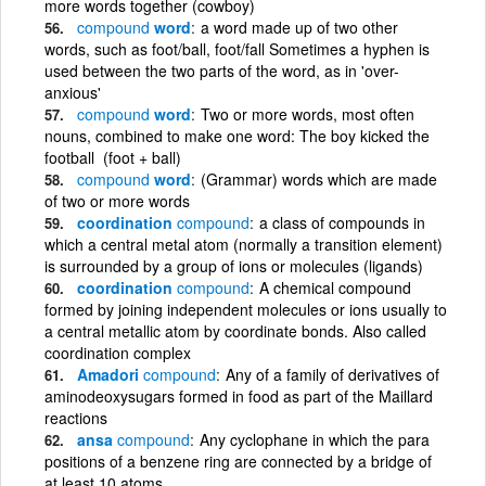
more words together (cowboy)
compound
word
a word made up of two other
words, such as foot/ball, foot/fall Sometimes a hyphen is
used between the two parts of the word, as in 'over-
anxious'
compound
word
Two or more words, most often
nouns, combined to make one word: The boy kicked the
football (foot + ball)
compound
word
(Grammar) words which are made
of two or more words
coordination
compound
a class of compounds in
which a central metal atom (normally a transition element)
is surrounded by a group of ions or molecules (ligands)
coordination
compound
A chemical compound
formed by joining independent molecules or ions usually to
a central metallic atom by coordinate bonds. Also called
coordination complex
Amadori
compound
Any of a family of derivatives of
aminodeoxysugars formed in food as part of the Maillard
reactions
ansa
compound
Any cyclophane in which the para
positions of a benzene ring are connected by a bridge of
at least 10 atoms