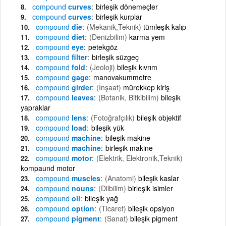
compound
curves
birleşik dönemeçler
compound
curves
birleşik kurplar
compound
die
(Mekanik,Teknik)
tümleşik kalıp
compound
diet
(Denizbilim)
karma yem
compound
eye
petekgöz
compound
filter
birleşik süzgeç
compound
fold
(Jeoloji)
bileşik kıvrım
compound
gage
manovakummetre
compound
girder
(İnşaat)
mürekkep kiriş
compound
leaves
(Botanik, Bitkibilim)
bileşik
yapraklar
compound
lens
(Fotoğrafçılık)
bileşik objektif
compound
load
bileşik yük
compound
machine
bileşik makine
compound
machine
birleşik makine
compound
motor
(Elektrik, Elektronik,Teknik)
kompaund motor
compound
muscles
(Anatomi)
bileşik kaslar
compound
nouns
(Dilbilim)
birleşik isimler
compound
oil
bileşik yağ
compound
option
(Ticaret)
bileşik opsiyon
compound
pigment
(Sanat)
bileşik pigment