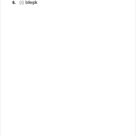
{i}
bileşik