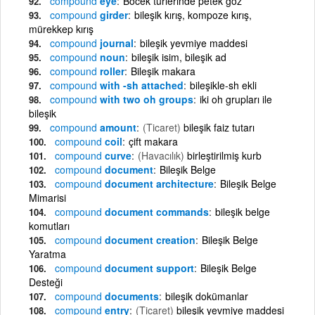
compound
eye
Böcek türlerinde petek göz
compound
girder
bileşik kırış, kompoze kırış,
mürekkep kırış
compound
journal
bileşik yevmiye maddesi
compound
noun
bileşik isim, bileşik ad
compound
roller
Bileşik makara
compound
with -sh attached
bileşikle-sh ekli
compound
with two oh groups
iki oh grupları ile
bileşik
compound
amount
(Ticaret)
bileşik faiz tutarı
compound
coil
çift makara
compound
curve
(Havacılık)
birleştirilmiş kurb
compound
document
Bileşik Belge
compound
document architecture
Bileşik Belge
Mimarisi
compound
document commands
bileşik belge
komutları
compound
document creation
Bileşik Belge
Yaratma
compound
document support
Bileşik Belge
Desteği
compound
documents
bileşik dokümanlar
compound
entry
(Ticaret)
bileşik yevmiye maddesi