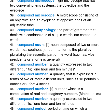
compound
microscope
light microscope that has
two converging lens systems: the objective and the
eyepiece
compound
microscope
A microscope consisting of
an objective and an eyepiece at opposite ends of an
adjustable tube
compound
morphology
the part of grammar that
deals with combinations of simple words into compound
words
compound
noun
{i}
noun composed of two or more
words (i.e.: southeast); noun that forms the plural by
pluralizing the essential part of the word (such as: vice-
presidents or attorneys general)
compound
number
a quantity expressed in two
different units; "one hour and ten minutes"
compound
number
A quantity that is expressed in
terms of two or more different units, such as 10 pounds 5
ounces or 3 feet 4 inches
compound
number
{i}
number which is a
combination of real and imaginary numbers (Mathematics)
compound
number
a quantity expressed in two
different units; "one hour and ten minutes
compound
period
period of time on which a