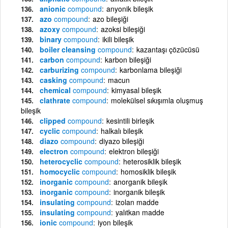
anionic
compound
anyonik bileşik
azo
compound
azo bileşiği
azoxy
compound
azoksi bileşiği
binary
compound
ikili bileşik
boiler cleansing
compound
kazantaşı çözücüsü
carbon
compound
karbon bileşiği
carburizing
compound
karbonlama bileşiği
casking
compound
macun
chemical
compound
kimyasal bileşik
clathrate
compound
molekülsel sıkışımla oluşmuş
bileşik
clipped
compound
kesintili birleşik
cyclic
compound
halkalı bileşik
diazo
compound
diyazo bileşiği
electron
compound
elektron bileşiği
heterocyclic
compound
heterosiklik bileşik
homocyclic
compound
homosiklik bileşik
inorganic
compound
anorganik bileşik
inorganic
compound
inorganik bileşik
insulating
compound
izolan madde
insulating
compound
yalıtkan madde
ionic
compound
iyon bileşik