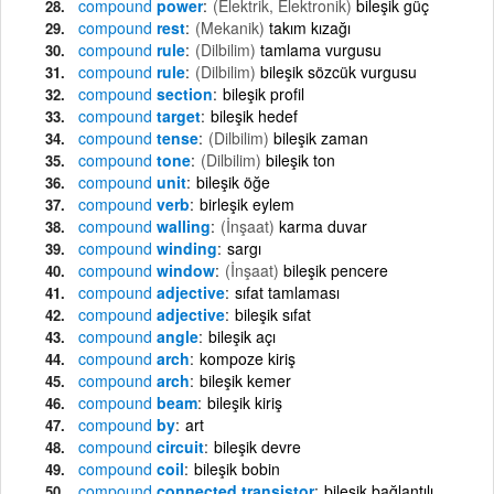
compound
power
(Elektrik, Elektronik)
bileşik güç
compound
rest
(Mekanik)
takım kızağı
compound
rule
(Dilbilim)
tamlama vurgusu
compound
rule
(Dilbilim)
bileşik sözcük vurgusu
compound
section
bileşik profil
compound
target
bileşik hedef
compound
tense
(Dilbilim)
bileşik zaman
compound
tone
(Dilbilim)
bileşik ton
compound
unit
bileşik öğe
compound
verb
birleşik eylem
compound
walling
(İnşaat)
karma duvar
compound
winding
sargı
compound
window
(İnşaat)
bileşik pencere
compound
adjective
sıfat tamlaması
compound
adjective
bileşik sıfat
compound
angle
bileşik açı
compound
arch
kompoze kiriş
compound
arch
bileşik kemer
compound
beam
bileşik kiriş
compound
by
art
compound
circuit
bileşik devre
compound
coil
bileşik bobin
compound
connected transistor
bileşik bağlantılı