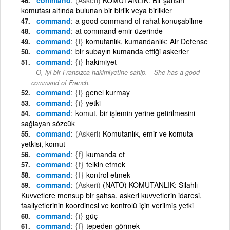
komutası altında bulunan bir birlik veya birlikler
command
a good command of rahat konuşabilme
command
at command emir üzerinde
command
{i}
komutanlık, kumandanlık: Air Defense
command
bir subayın kumanda ettiği askerler
command
{i}
hakimiyet
-
O, iyi bir Fransızca hakimiyetine sahip.
She has a good
command of French.
command
{i}
genel kurmay
command
{i}
yetki
command
komut, bir işlemin yerine getirilmesini
sağlayan sözcük
command
(Askeri)
Komutanlık, emir ve komuta
yetkisi, komut
command
{f}
kumanda et
command
{f}
telkin etmek
command
{f}
kontrol etmek
command
(Askeri)
(NATO) KOMUTANLIK: Silahlı
Kuvvetlere mensup bir şahsa, askeri kuvvetlerin idaresi,
faaliyetlerinin koordinesi ve kontrolü için verilmiş yetki
command
{i}
güç
command
{f}
tepeden görmek