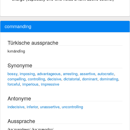
commanding
Türkische aussprache
kımändîng
Synonyme
bossy
,
imposing
,
advantageous
,
arresting
,
assertive
,
autocratic
,
compelling
,
controlling
,
decisive
,
dictatorial
,
dominant
,
dominating
,
forceful
,
imperious
,
impressive
Antonyme
indecisive
,
inferior
,
unassertive
,
uncontrolling
Aussprache
/kəˈmandəɴɢ/ /kəˈmændɪŋ/