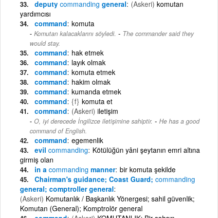
deputy
commanding
general
(Askeri)
komutan
yardımcısı
command
komuta
-
Komutan kalacaklarını söyledi.
The commander said they
would stay.
command
hak etmek
command
layık olmak
command
komuta etmek
command
hakim olmak
command
kumanda etmek
command
{f}
komuta et
command
(Askeri)
iletişim
-
O, iyi derecede İngilizce iletişimine sahiptir.
He has a good
command of English.
command
egemenlik
evil
commanding
Kötülüğün yâni şeytanın emri altına
girmiş olan
in a
commanding
manner
bir komuta şekilde
Chairman's guidance; Coast Guard;
commanding
general; comptroller general
(Askeri)
Komutanlık / Başkanlık Yönergesi; sahil güvenlik;
Komutan (General); Komptrolör general
command
(Askeri)
KOMUTANLIK: Bir şahsın