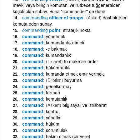
mevki veya birliğin komutanı ve rütbece tuğgeneralden
küçük olan subay. Buna "commander" de denir
commanding
officer of troops
(Askeri)
dost birlikleri
komuta eden subay
commanding
point
stratejik nokta
command
yönetmek
command
kumandanlık etmek
command
-e bakmak
command
kumandanlık
command
(Ticaret)
to make an order
command
hükümranlık
command
kumanda etmek emir vermek
command
(Dilbilim)
buyurma
command
genelkurmay
command
ferman
command
komutanlık
command
(Askeri)
bilgisayar ve istihbarat
command
kontrol
command
yönetim
command
hüküm
command
sorumluluk
command
hakim olmak (bir yere)