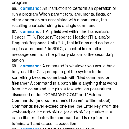
program
command
An instruction to perform an operation or
run a program When parameters, arguments, flags, or
other operands are associated with a command, the
resulting character string is a single command
command
1 Any field set within the Transmission
Header (TH), Request/Response Header (TH), and/or
Request/Response Unit (RU), that initiates and action or
begins a protocol 2 In SDLC, a control information
message sent from the primary station to the secondary
station
command
A command is whatever you would have
to type at the C: > prompt to get the system to do
something besides come back with "Bad command or
filename" A command in a batch file is anything that works
from the command line plus a few addition possibilities
discussed under "COMMAND COM" and "External
Commands" (and some others I haven't written about)
Commands never exceed one line: the Enter key (from the
keyboard) or the end-of-line (or end-of-file) marker in a
batch file terminates the command and is required to
terminate it and cause its execution
command
To hold, to control the use of