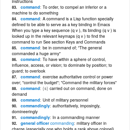
instructions
command
To order, to compel an inferior or a
machine to do something
command
A command is a Lisp function specially
defined to be able to serve as a key binding in Emacs
When you type a key sequence (q v ), its binding (q v ) is
looked up in the relevant keymaps (q v ) to find the
command to run See section Keys and Commands
command
be in command of; "The general
commanded a huge army"
command
To have within a sphere of control,
influence, access, or vision; to dominate by position; to
guard; to overlook
command
exercise authoritative control or power
over; "control the budget"; "Command the military forces"
command
{s}
carried out on command, done on
demand
command
Unit of military personnel
commandingly
authoritatively, imposingly,
domineeringly
commandingly
In a commanding manner
general officer
commanding
military officer in
charge (especially one who holds a rank above colonel)