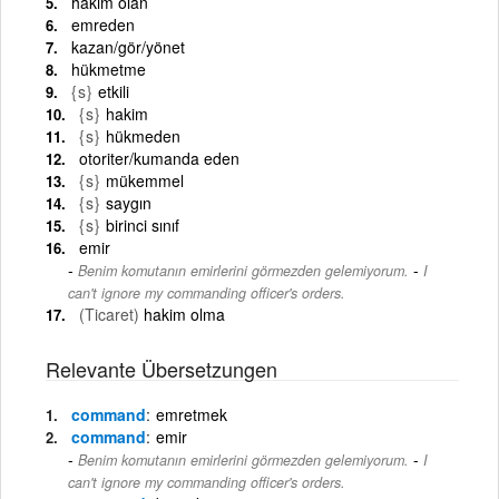
hâkim olan
emreden
kazan/gör/yönet
hükmetme
{s}
etkili
{s}
hakim
{s}
hükmeden
otoriter/kumanda eden
{s}
mükemmel
{s}
saygın
{s}
birinci sınıf
emir
-
Benim komutanın emirlerini görmezden gelemiyorum.
I
can't ignore my commanding officer's orders.
(Ticaret)
hakim olma
Relevante Übersetzungen
command
emretmek
command
emir
-
Benim komutanın emirlerini görmezden gelemiyorum.
I
can't ignore my commanding officer's orders.