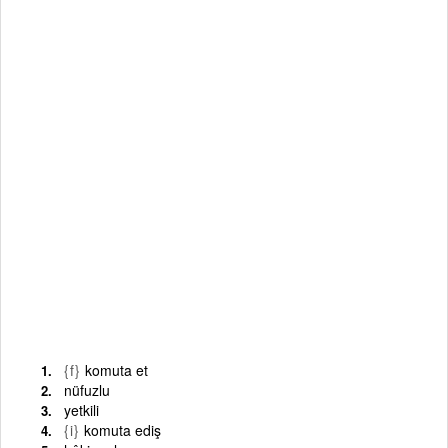
{f}
komuta et
nüfuzlu
yetkili
{i}
komuta ediş