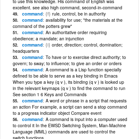
to use this knowledge. His command of English was
excellent. see also high command, second-in-command
command
{f}
rule, control, be in authority
command
availability for use; "the materials at the
command of the potters grew"
command
An authoritative order requiring
obedience; a mandate; an injunction
command
{i}
order, direction; control, domination;
headquarters
command
To have or to exercise direct authority; to
govern; to sway; to influence; to give an order or orders
command
A command is a Lisp function specially
defined to be able to serve as a key binding in Emacs
When you type a key (q v ), its binding (q v ) is looked up
in the relevant keymaps (q v ) to find the command to run
See section 1 6 Keys and Commands
command
A word or phrase in a script that requests
an action For example, a script can send a stop command
to a progress indicator object Compare event
command
A command is input into a computer used
to control it In the EWSD Switching System, Man-Machine
Language (MML) commands are used to control the
switch functions