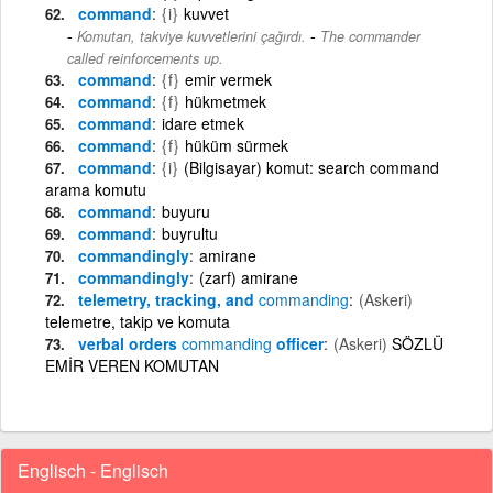
command
{i}
kuvvet
-
Komutan, takviye kuvvetlerini çağırdı.
The commander
called reinforcements up.
command
{f}
emir vermek
command
{f}
hükmetmek
command
idare etmek
command
{f}
hüküm sürmek
command
{i}
(Bilgisayar) komut: search command
arama komutu
command
buyuru
command
buyrultu
commandingly
amirane
commandingly
(zarf) amirane
telemetry, tracking, and
commanding
(Askeri)
telemetre, takip ve komuta
verbal orders
commanding
officer
(Askeri)
SÖZLÜ
EMİR VEREN KOMUTAN
Englisch - Englisch