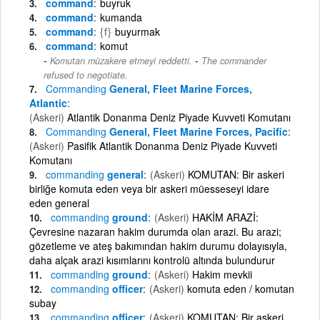
command
buyruk
command
kumanda
command
{f}
buyurmak
command
komut
-
Komutan müzakere etmeyi reddetti.
The commander
refused to negotiate.
Commanding
General, Fleet Marine Forces,
Atlantic
(Askeri)
Atlantik Donanma Deniz Piyade Kuvveti Komutanı
Commanding
General, Fleet Marine Forces, Pacific
(Askeri)
Pasifik Atlantik Donanma Deniz Piyade Kuvveti
Komutanı
commanding
general
(Askeri)
KOMUTAN: Bir askeri
birliğe komuta eden veya bir askeri müesseseyi idare
eden general
commanding
ground
(Askeri)
HAKİM ARAZİ:
Çevresine nazaran hakim durumda olan arazi. Bu arazi;
gözetleme ve ateş bakımından hakim durumu dolayısıyla,
daha alçak arazi kısımlarını kontrolü altında bulundurur
commanding
ground
(Askeri)
Hakim mevkii
commanding
officer
(Askeri)
komuta eden / komutan
subay
commanding
officer
(Askeri)
KOMUTAN: Bir askeri