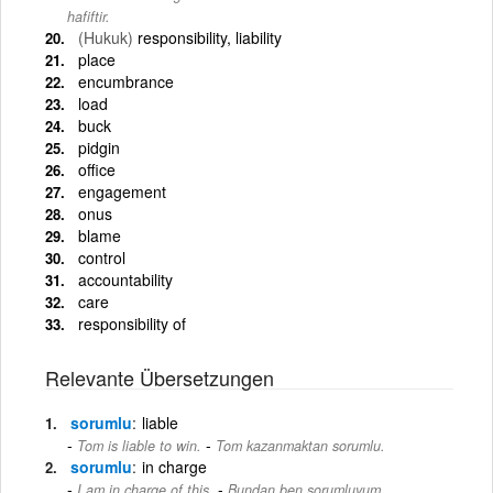
hafiftir.
(Hukuk)
responsibility, liability
place
encumbrance
load
buck
pidgin
office
engagement
onus
blame
control
accountability
care
responsibility of
Relevante Übersetzungen
sorumlu
liable
-
Tom is liable to win.
Tom kazanmaktan sorumlu.
sorumlu
in charge
-
I am in charge of this.
Bundan ben sorumluyum.