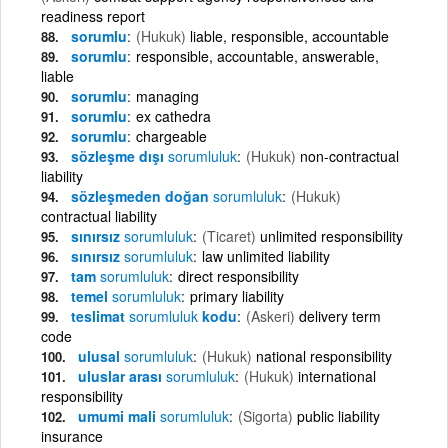
readiness report
sorumlu
(Hukuk)
liable, responsible, accountable
sorumlu
responsible, accountable, answerable,
liable
sorumlu
managing
sorumlu
ex cathedra
sorumlu
chargeable
sözleşme dışı
sorumluluk
(Hukuk)
non-contractual
liability
sözleşmeden doğan
sorumluluk
(Hukuk)
contractual liability
sınırsız
sorumluluk
(Ticaret)
unlimited responsibility
sınırsız
sorumluluk
law unlimited liability
tam
sorumluluk
direct responsibility
temel
sorumluluk
primary liability
teslimat
sorumluluk
kodu
(Askeri)
delivery term
code
ulusal
sorumluluk
(Hukuk)
national responsibility
uluslar arası
sorumluluk
(Hukuk)
international
responsibility
umumi mali
sorumluluk
(Sigorta)
public liability
insurance