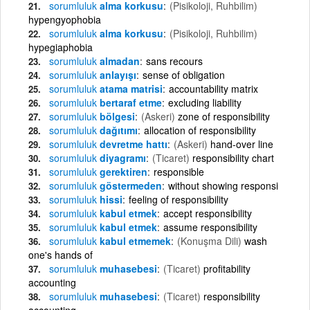
sorumluluk
alma korkusu
(Pisikoloji, Ruhbilim)
hypengyophobia
sorumluluk
alma korkusu
(Pisikoloji, Ruhbilim)
hypegiaphobia
sorumluluk
almadan
sans recours
sorumluluk
anlayışı
sense of obligation
sorumluluk
atama matrisi
accountability matrix
sorumluluk
bertaraf etme
excluding liability
sorumluluk
bölgesi
(Askeri)
zone of responsibility
sorumluluk
dağıtımı
allocation of responsibility
sorumluluk
devretme hattı
(Askeri)
hand-over line
sorumluluk
diyagramı
(Ticaret)
responsibility chart
sorumluluk
gerektiren
responsible
sorumluluk
göstermeden
without showing responsi
sorumluluk
hissi
feeling of responsibility
sorumluluk
kabul etmek
accept responsibility
sorumluluk
kabul etmek
assume responsibility
sorumluluk
kabul etmemek
(Konuşma Dili)
wash
one's hands of
sorumluluk
muhasebesi
(Ticaret)
profitability
accounting
sorumluluk
muhasebesi
(Ticaret)
responsibility
accounting