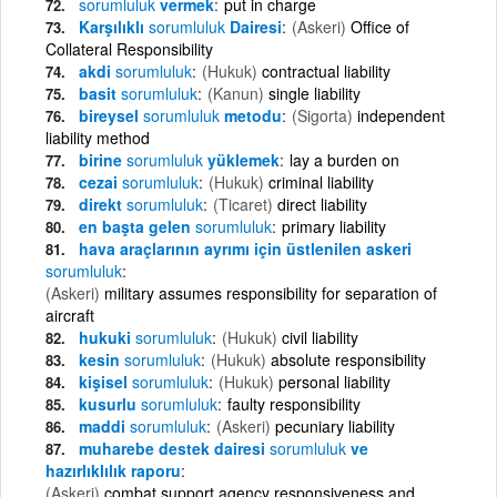
sorumluluk
vermek
put in charge
Karşılıklı
sorumluluk
Dairesi
(Askeri)
Office of
Collateral Responsibility
akdi
sorumluluk
(Hukuk)
contractual liability
basit
sorumluluk
(Kanun)
single liability
bireysel
sorumluluk
metodu
(Sigorta)
independent
liability method
birine
sorumluluk
yüklemek
lay a burden on
cezai
sorumluluk
(Hukuk)
criminal liability
direkt
sorumluluk
(Ticaret)
direct liability
en başta gelen
sorumluluk
primary liability
hava araçlarının ayrımı için üstlenilen askeri
sorumluluk
(Askeri)
military assumes responsibility for separation of
aircraft
hukuki
sorumluluk
(Hukuk)
civil liability
kesin
sorumluluk
(Hukuk)
absolute responsibility
kişisel
sorumluluk
(Hukuk)
personal liability
kusurlu
sorumluluk
faulty responsibility
maddi
sorumluluk
(Askeri)
pecuniary liability
muharebe destek dairesi
sorumluluk
ve
hazırlıklılık raporu
(Askeri)
combat support agency responsiveness and