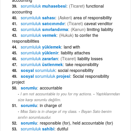
sorumluluk
muhasebesi
(Ticaret)
functional
accounting
sorumluluk
sahası
(Askeri)
area of responsibility
sorumluluk
satıcınındır
(Ticaret)
caveat venditor
sorumluluk
sınırlandırma
(Kanun)
limiting liability
sorumluluk
vermek
(Hukuk)
to confer the
responsibilities
sorumluluk
yüklemek
land with
sorumluluk
yüklenir
liability attaches
sorumluluk
zararları
(Ticaret)
liability losses
sorumluluk
üstlenmek
take responsibility
sosyal
sorumluluk
social responsibility
sosyal
sorumluluk
projesi
Social responsibility
project
sorumlu
accountable
-
I am not accountable to you for my actions.
Yaptıklarımdan
size karşı sorumlu değilim.
sorumlu
in charge of
-
Miss Sato is in charge of my class.
Bayan Sato benim
sınıfın sorumlusudur.
sorumlu
responsible (for), held accountable (for)
sorumluluk
sahibi
dutiful