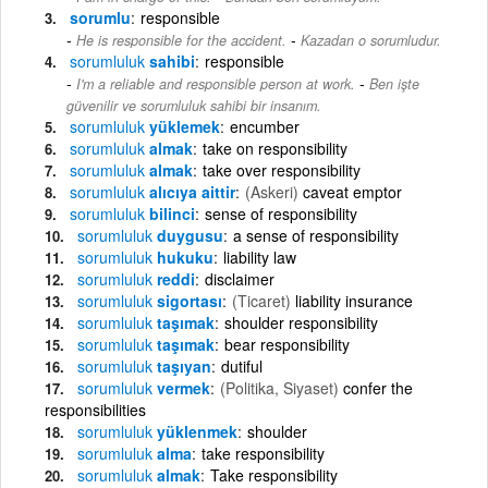
sorumlu
responsible
-
He is responsible for the accident.
Kazadan o sorumludur.
sorumluluk
sahibi
responsible
-
I'm a reliable and responsible person at work.
Ben işte
güvenilir ve sorumluluk sahibi bir insanım.
sorumluluk
yüklemek
encumber
sorumluluk
almak
take on responsibility
sorumluluk
almak
take over responsibility
sorumluluk
alıcıya aittir
(Askeri)
caveat emptor
sorumluluk
bilinci
sense of responsibility
sorumluluk
duygusu
a sense of responsibility
sorumluluk
hukuku
liability law
sorumluluk
reddi
disclaimer
sorumluluk
sigortası
(Ticaret)
liability insurance
sorumluluk
taşımak
shoulder responsibility
sorumluluk
taşımak
bear responsibility
sorumluluk
taşıyan
dutiful
sorumluluk
vermek
(Politika, Siyaset)
confer the
responsibilities
sorumluluk
yüklenmek
shoulder
sorumluluk
alma
take responsibility
sorumluluk
almak
Take responsibility