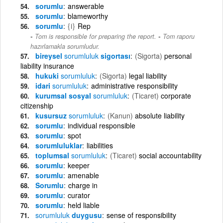
sorumlu
answerable
sorumlu
blameworthy
sorumlu
{i}
Rep
-
Tom is responsible for preparing the report.
Tom raporu
hazırlamakla sorumludur.
bireysel
sorumluluk
sigortası
(Sigorta)
personal
liability insurance
hukuki
sorumluluk
(Sigorta)
legal liability
idari
sorumluluk
administrative responsibility
kurumsal sosyal
sorumluluk
(Ticaret)
corporate
citizenship
kusursuz
sorumluluk
(Kanun)
absolute liability
sorumlu
individual responsible
sorumlu
spot
sorumluluklar
liabilities
toplumsal
sorumluluk
(Ticaret)
social accountability
sorumlu
keeper
sorumlu
amenable
Sorumlu
charge in
sorumlu
curator
sorumlu
held liable
sorumluluk
duygusu
sense of responsibility