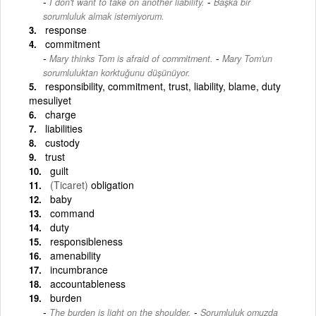
-
I don't want to take on another liability.
Başka bir
sorumluluk almak istemiyorum.
response
commitment
-
Mary thinks Tom is afraid of commitment.
Mary Tom'un
sorumluluktan korktuğunu düşünüyor.
responsibility, commitment, trust, liability, blame, duty
mesuliyet
charge
liabilities
custody
trust
guilt
(Ticaret)
obligation
baby
command
duty
responsibleness
amenability
incumbrance
accountableness
burden
-
The burden is light on the shoulder.
Sorumluluk omuzda