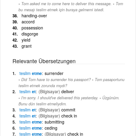
-
Tom asked me to come here to deliver this message.
Tom
bu mesajı teslim etmek için buraya gelmemi istedi.
handing-over
accord
possession
disgorge
yield
grant
Relevante Übersetzungen
teslim
etme
surrender
-
Did Tom have to surrender his passport?
Tom pasaportunu
teslim etmek zorunda mıydı?
teslim
et
(Bilgisayar)
deliver
-
I'm sorry. I should've delivered this yesterday.
Üzgünüm.
Bunu dün teslim etmeliydim.
teslim
et
(Bilgisayar)
commit
teslim
et
(Bilgisayar)
check in
teslim
etme
submitting
teslim
etme
ceding
teslim
etme
(Bilgisayar)
check in