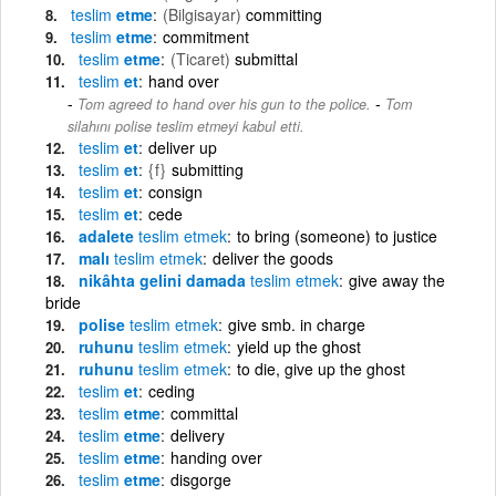
teslim
etme
(Bilgisayar)
committing
teslim
etme
commitment
teslim
etme
(Ticaret)
submittal
teslim
et
hand over
-
Tom agreed to hand over his gun to the police.
Tom
silahını polise teslim etmeyi kabul etti.
teslim
et
deliver up
teslim
et
{f}
submitting
teslim
et
consign
teslim
et
cede
adalete
teslim
etmek
to bring (someone) to justice
malı
teslim
etmek
deliver the goods
nikâhta gelini damada
teslim
etmek
give away the
bride
polise
teslim
etmek
give smb. in charge
ruhunu
teslim
etmek
yield up the ghost
ruhunu
teslim
etmek
to die, give up the ghost
teslim
et
ceding
teslim
etme
committal
teslim
etme
delivery
teslim
etme
handing over
teslim
etme
disgorge