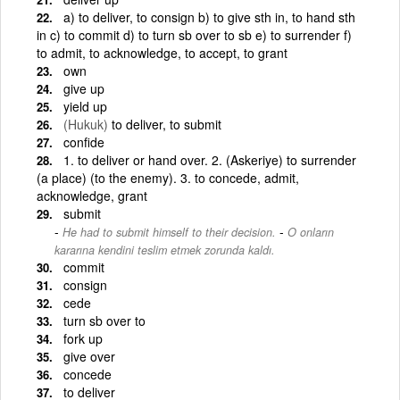
a) to deliver, to consign b) to give sth in, to hand sth
in c) to commit d) to turn sb over to sb e) to surrender f)
to admit, to acknowledge, to accept, to grant
own
give up
yield up
(Hukuk)
to deliver, to submit
confide
1. to deliver or hand over. 2. (Askeriye) to surrender
(a place) (to the enemy). 3. to concede, admit,
acknowledge, grant
submit
-
He had to submit himself to their decision.
O onların
kararına kendini teslim etmek zorunda kaldı.
commit
consign
cede
turn sb over to
fork up
give over
concede
to deliver