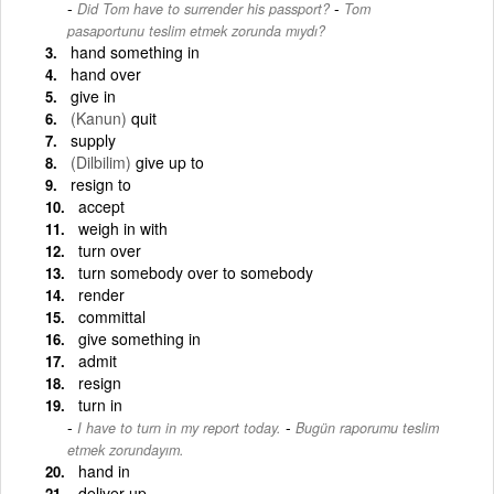
-
Did Tom have to surrender his passport?
Tom
pasaportunu teslim etmek zorunda mıydı?
hand something in
hand over
give in
(Kanun)
quit
supply
(Dilbilim)
give up to
resign to
accept
weigh in with
turn over
turn somebody over to somebody
render
committal
give something in
admit
resign
turn in
-
I have to turn in my report today.
Bugün raporumu teslim
etmek zorundayım.
hand in
deliver up