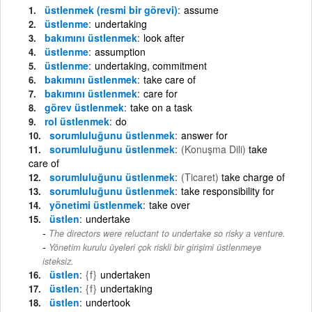
üstlenmek (resmi bir görevi)
assume
üstlenme
undertaking
bakımını üstlenmek
look after
üstlenme
assumption
üstlenme
undertaking, commitment
bakımını üstlenmek
take care of
bakımını üstlenmek
care for
görev üstlenmek
take on a task
rol üstlenmek
do
sorumluluğunu üstlenmek
answer for
sorumluluğunu üstlenmek
(Konuşma Dili)
take
care of
sorumluluğunu üstlenmek
(Ticaret)
take charge of
sorumluluğunu üstlenmek
take responsibility for
yönetimi üstlenmek
take over
üstlen
undertake
The directors were reluctant to undertake so risky a venture.
-
Yönetim kurulu üyeleri çok riskli bir girişimi üstlenmeye
isteksiz.
üstlen
{f}
undertaken
üstlen
{f}
undertaking
üstlen
undertook