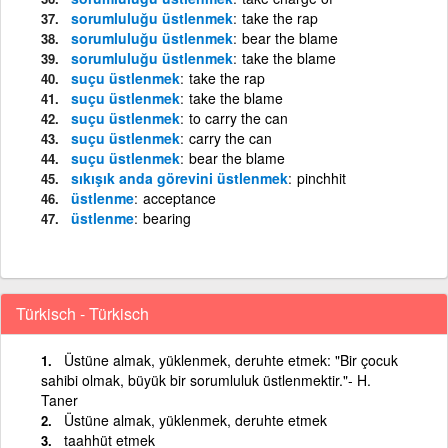
sorumluluğu üstlenmek
take the rap
sorumluluğu üstlenmek
bear the blame
sorumluluğu üstlenmek
take the blame
suçu üstlenmek
take the rap
suçu üstlenmek
take the blame
suçu üstlenmek
to carry the can
suçu üstlenmek
carry the can
suçu üstlenmek
bear the blame
sıkışık anda görevini üstlenmek
pinchhit
üstlenme
acceptance
üstlenme
bearing
Türkisch - Türkisch
Üstüne almak, yüklenmek, deruhte etmek: "Bir çocuk
sahibi olmak, büyük bir sorumluluk üstlenmektir."- H.
Taner
Üstüne almak, yüklenmek, deruhte etmek
taahhüt etmek