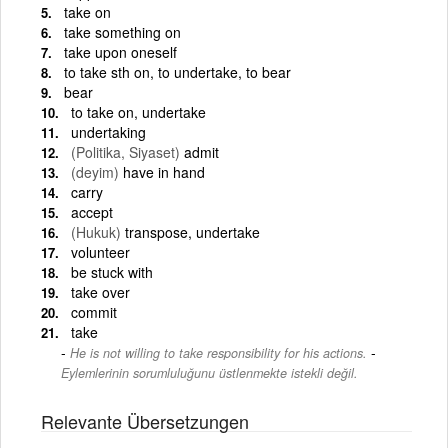
take on
take something on
take upon oneself
to take sth on, to undertake, to bear
bear
to take on, undertake
undertaking
(Politika, Siyaset)
admit
(deyim)
have in hand
carry
accept
(Hukuk)
transpose, undertake
volunteer
be stuck with
take over
commit
take
-
He is not willing to take responsibility for his actions.
Eylemlerinin sorumluluğunu üstlenmekte istekli değil.
Relevante Übersetzungen