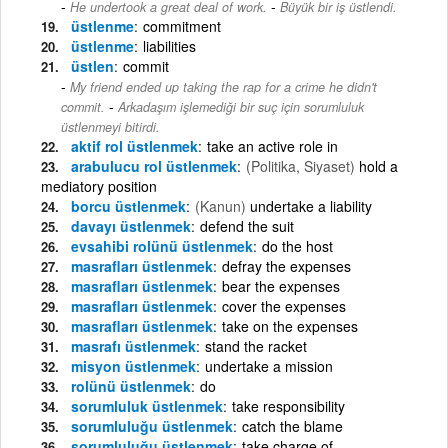
-
He undertook a great deal of work.
Büyük bir iş üstlendi.
üstlenme
commitment
üstlenme
liabilities
üstlen
commit
My friend ended up taking the rap for a crime he didn't
-
commit.
Arkadaşım işlemediği bir suç için sorumluluk
üstlenmeyi bitirdi.
aktif rol üstlenmek
take an active role in
arabulucu rol üstlenmek
(Politika, Siyaset)
hold a
mediatory position
borcu üstlenmek
(Kanun)
undertake a liability
davayı üstlenmek
defend the suit
evsahibi rolünü üstlenmek
do the host
masrafları üstlenmek
defray the expenses
masrafları üstlenmek
bear the expenses
masrafları üstlenmek
cover the expenses
masrafları üstlenmek
take on the expenses
masrafı üstlenmek
stand the racket
misyon üstlenmek
undertake a mission
rolünü üstlenmek
do
sorumluluk üstlenmek
take responsibility
sorumluluğu üstlenmek
catch the blame
sorumluluğu üstlenmek
take charge of