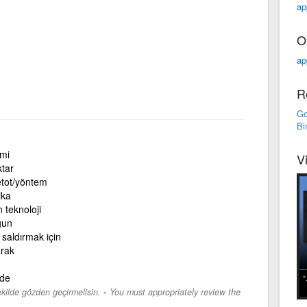
ap
O
ap
R
Go
Bi
mi
V
ktar
tot/yöntem
ika
 teknoloji
gun
saldırmak için
arak
lde
-
kilde gözden geçirmelisin.
You must appropriately review the