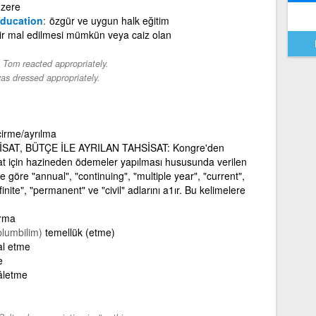
üzere
education
özgür ve uygun halk eğitim
ilir mal edilmesi mümkün veya caiz olan
-
Tom reacted appropriately.
s dressed appropriately.
irme/ayrılma
SAT, BÜTÇE İLE AYRILAN TAHSİSAT: Kongre'den
sat için hazineden ödemeler yapılması hususunda verilen
e göre "annual", "continuing", "multiple year", "current",
finite", "permanent" ve "civil" adlarını a1ır. Bu kelimelere
urma
plumbilim)
temellük (etme)
al etme
e
âletme