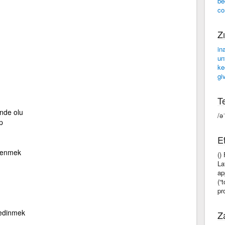
be
co
Zı
in
unf
ke
gi
Te
nde olu
/ə
p
Et
lenmek
()
La
ap
(“
pr
edinmek
Z