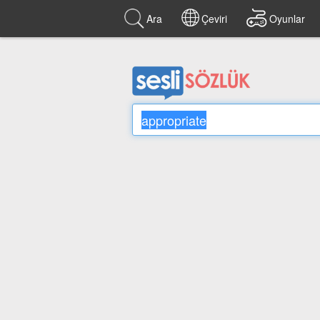
Ara
Çeviri
Oyunlar