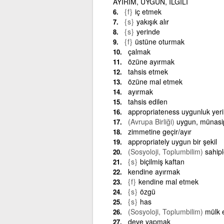
AYIRIM, UYGUN, İLGİLİ
{f}
iç etmek
{s}
yakışık alır
{s}
yerinde
{f}
üstüne oturmak
çalmak
özüne ayırmak
tahsis etmek
özüne mal etmek
ayırmak
tahsis edilen
appropriateness uygunluk yeri
(Avrupa Birliği)
uygun, münasi
zimmetine geçir/ayır
appropriately uygun bir şekil
(Sosyoloji, Toplumbilim)
sahip
{s}
biçilmiş kaftan
kendine ayırmak
{f}
kendine mal etmek
{s}
özgü
{s}
has
(Sosyoloji, Toplumbilim)
mülk 
deve yapmak