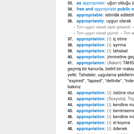
as
appropriate
uğun olduğu 
free and
appropriate
public 
appropriable
istimlâk edileb
appropriately
uygun olarak
Tom uygun olarak tepki gösterdi.
-
Tom uygun olarak giyindi.
Tom wa
appropriation
{i}
iç etme
appropriation
{i}
ayırma
appropriation
{i}
tahsisat
appropriation
zimmetine geç
appropriation
(Askeri)
TAHSİ
geçmiş bir kanunla, belirli bir mak
yetki. Tahsisler, uygulama şekillerin
"expired", "lapsed", "definite", "inde
bakınız
appropriation
{i}
üstüne ot
appropriation
(Sosyoloji, To
appropriation
{i}
kendine m
appropriation
{i}
benimsem
appropriation
{i}
kendine m
appropriation
{i}
el koyma
appropriation
{i}
ödenek