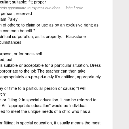
liar; suitable; fit; proper
 words appropriate to express our ideas. --John Locke.
r person; reserved
lliam Paley
n of others; to claim or use as by an exclusive right; as,
 a common benefit."
iritual corporation, as its property. --Blackstone
ircumstances
urpose, or for one's self
ned, put
s suitable or acceptable for a particular situation. Dress
 appropriate to the job The teacher can then take
ppropriately ap·pro·pri·ate·ly It's entitled, appropriately
 or time to a particular person or cause; "I will
rch"
or fitting 2 In special education, it can be referred to
e An "appropriate education" would be individual
ed to meet the unique needs of a child who has a
r fitting; in special education, it usually means the most