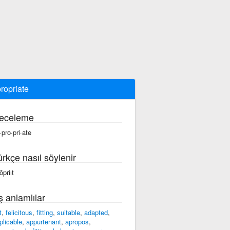
ropriate
eceleme
·pro·pri·ate
ürkçe nasıl söylenir
ōpriıt
ş anlamlılar
t
,
felicitous
,
fitting
,
suitable
,
adapted
,
plicable
,
appurtenant
,
apropos
,