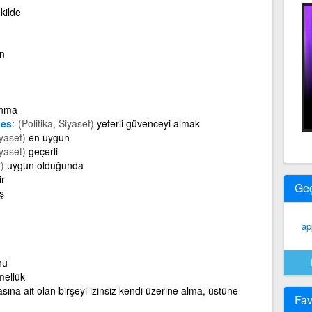
kilde
n
anma
ees
(Politika, Siyaset)
yeterli güvenceyi almak
iyaset)
en uygun
iyaset)
geçerli
)
uygun olduğunda
ir
Ge
ş
ap
nu
ellük
sına ait olan birşeyi izinsiz kendi üzerine alma, üstüne
Fav