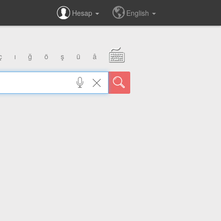
Hesap
English
ç
ı
ğ
ö
ş
ü
â