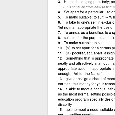
Hence, belonging peculiarly; pecu
It is not at all times easy to find
Set apart for a particular use o
To make suitable; to suit. -- Wi
To take to one's self in exclusio
"let no man appropriate the use of
To annex, as a benefice, to a sp
suitable for the purpose and c
To make suitable; to suit
{v}
to set apart for a certain p
{a}
peculiar, set, apart, assig
Something that is appropriate i
neatly and attractively in an outfit
appropriate action. inappropriate + a
enough, `Art for the Nation'
give or assign a share of money
earmark this money for your resea
1 Able to meet a need; suitable 
as the most normal setting possibl
education program specially design
disability
able to meet a need; suitable o
normal setting possible