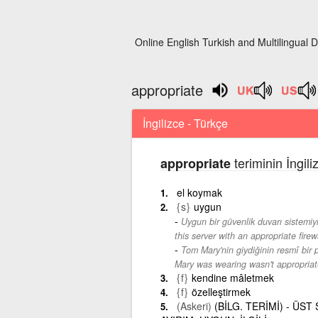
Online English Turkish and Multilingual D
appropriate
İngilizce - Türkçe
teriminin İngil
appropriate
el koymak
{s}
uygun
Uygun bir güvenlik duvarı sistemi
this server with an appropriate firew
Tom Mary'nin giydiğinin resmî bir 
Mary was wearing wasn't appropriate
{f}
kendine mâletmek
{f}
özelleştirmek
(Askeri)
(BİLG. TERİMİ) - ÜST