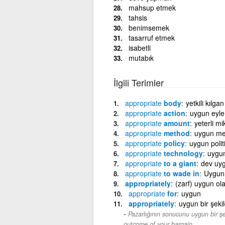
mahsup etmek
tahsis
benimsemek
tasarruf etmek
isabetli
mutabık
İlgili Terimler
appropriate
body
yetkili kılgan
appropriate
action
uygun eyle
appropriate
amount
yeterli mi
appropriate
method
uygun me
appropriate
policy
uygun polit
appropriate
technology
uygun
appropriate
to a giant
dev uy
appropriate
to wade in
Uygun 
appropriately
(zarf) uygun ol
appropriate
for
uygun
appropriately
uygun bir şeki
Pazarlığının sonucunu uygun bir şe
outcome of your bargain.