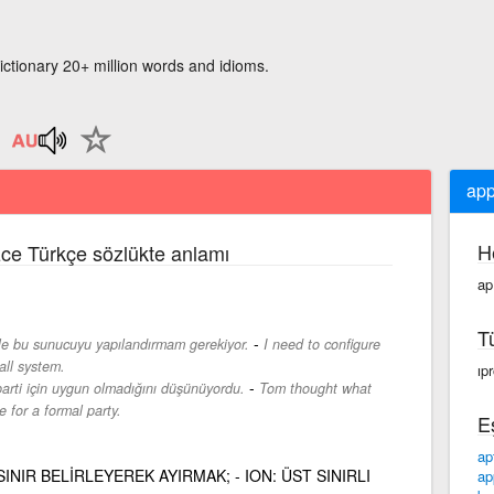
ictionary 20+ million words and idioms.
app
H
izce Türkçe sözlükte anlamı
ap
T
-
yle bu sunucuyu yapılandırmam gerekiyor.
I need to configure
all system.
ıpr
-
parti için uygun olmadığını düşünüyordu.
Tom thought what
 for a formal party.
E
ap
 SINIR BELİRLEYEREK AYIRMAK; - ION: ÜST SINIRLI
ap