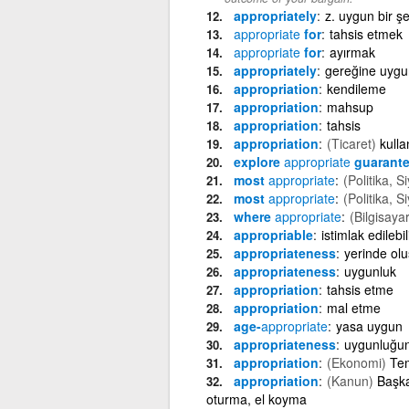
appropriately
z. uygun bir şe
appropriate
for
tahsis etmek
appropriate
for
ayırmak
appropriately
gereğine uygu
appropriation
kendileme
appropriation
mahsup
appropriation
tahsis
appropriation
(Ticaret)
kull
explore
appropriate
guarant
most
appropriate
(Politika, S
most
appropriate
(Politika, S
where
appropriate
(Bilgisayar
appropriable
istimlak edilebil
appropriateness
yerinde olu
appropriateness
uygunluk
appropriation
tahsis etme
appropriation
mal etme
age-
appropriate
yasa uygun
appropriateness
uygunluğu
appropriation
(Ekonomi)
Tem
appropriation
(Kanun)
Başka
oturma, el koyma