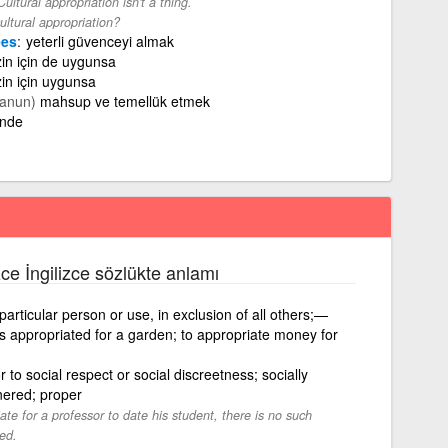
Cultural appropriation isn't a thing.
ultural appropriation?
ees
yeterli güvenceyi almak
zin için de uygunsa
zin için uygunsa
anun)
mahsup ve temellük etmek
inde
zce İngilizce sözlükte anlamı
 particular person or use, in exclusion of all others;—
 is appropriated for a garden; to appropriate money for
or to social respect or social discreetness; socially
nnered; proper
ate for a professor to date his student, there is no such
ed.