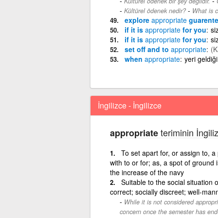
-
Kültürel ödenek bir şey değildir.
-
Kültürel ödenek nedir?
What is c
explore
appropriate
guarent
if it is
appropriate
for you
si
if it is
appropriate
for you
si
set off and to
appropriate
(K
when
appropriate
yeri geldiğ
İngilizce - İngilizce
teriminin İngili
appropriate
To set apart for, or assign to, a
with to or for; as, a spot of ground
the increase of the navy
Suitable to the social situation 
correct; socially discreet; well-ma
While it is not considered appropri
concern once the semester has end