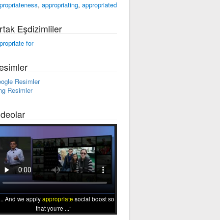
propriateness
,
appropriating
,
appropriated
rtak Eşdizimliler
propriate for
esimler
ogle Resimler
ng Resimler
ideolar
... And we apply
appropriate
social boost so
that you're ...