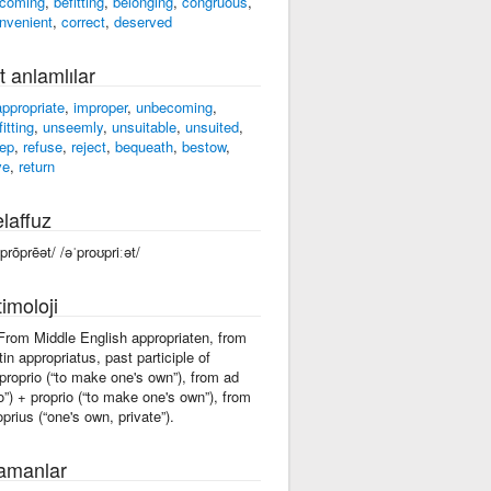
coming
,
befitting
,
belonging
,
congruous
,
nvenient
,
correct
,
deserved
t anlamlılar
appropriate
,
improper
,
unbecoming
,
itting
,
unseemly
,
unsuitable
,
unsuited
,
ep
,
refuse
,
reject
,
bequeath
,
bestow
,
ve
,
return
laffuz
ˈprōprēət/ /əˈproʊpriːət/
imoloji
 From Middle English appropriaten, from
tin appropriatus, past participle of
proprio (“to make one's own”), from ad
to”) + proprio (“to make one's own”), from
oprius (“one's own, private”).
amanlar