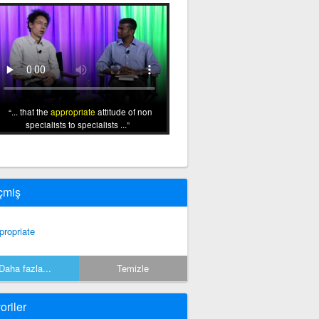
... that the
appropriate
attitude of non
specialists to specialists ...
çmiş
propriate
Daha fazla...
Temizle
oriler