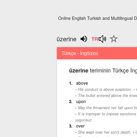
Online English Turkish and Multilingual D
üzerine
Türkçe - İngilizce
teriminin Türkçe İng
üzerine
above
-
His conduct is above suspicion.
The bullet entered above the knee
upon
May the firmament not fall upon h
It is improper to impose sanctions
uygunsuz.
over
-
She wept over her son's death.