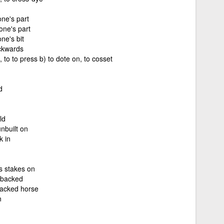
one's part
one's part
ne's bit
ackwards
t, to to press b) to dote on, to cosset
n
d
ld
nbuilt on
k in
s stakes on
nbacked
acked horse
n