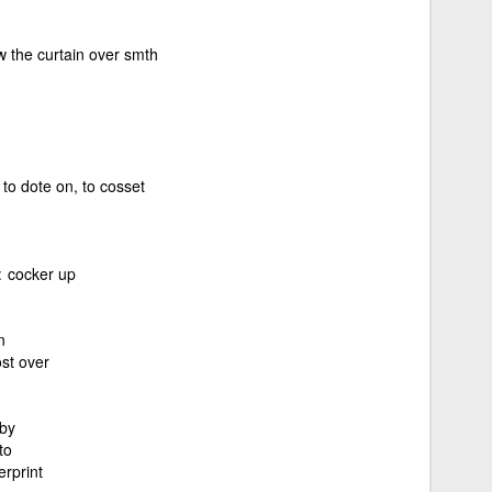
w the curtain over smth
 to dote on, to cosset
cocker up
n
ost over
by
to
erprint