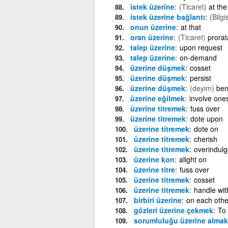
istek üzerine
(Ticaret)
at the
istek üzerine bağlantı
(Bilgi
onun üzerine
at that
oran üzerine
(Ticaret)
prorat
talep üzerine
upon request
talep üzerine
on-demand
üzerine düşmek
cosset
üzerine düşmek
persist
üzerine düşmek
(deyim)
ben
üzerine eğilmek
involve ones
üzerine titremek
fuss over
üzerine titremek
dote upon
üzerine titremek
dote on
üzerine titremek
cherish
üzerine titremek
overindulg
üzerine kon
alight on
üzerine titre
fuss over
üzerine titremek
cosset
üzerine titremek
handle wit
birbiri üzerine
on each othe
gözleri üzerine çekmek
To 
sorumluluğu üzerine almak