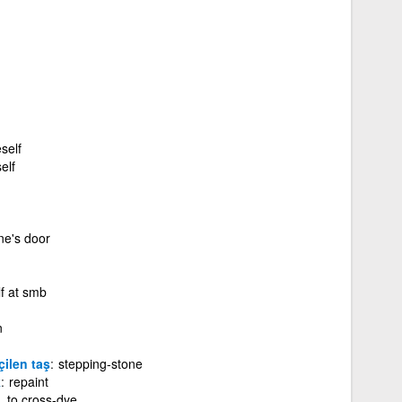
self
elf
ne's door
f at smb
n
çilen taş
stepping-stone
k
repaint
, to cross-dye