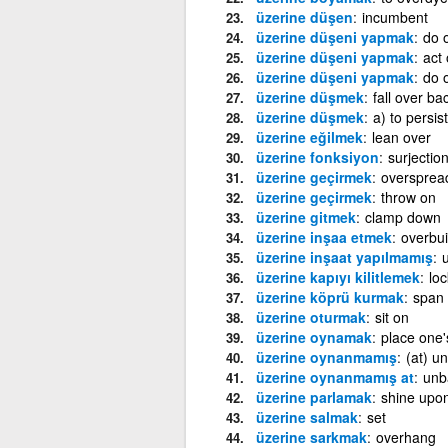
üzerine düşen
incumbent
üzerine düşeni yapmak
do 
üzerine düşeni yapmak
act 
üzerine düşeni yapmak
do o
üzerine düşmek
fall over b
üzerine düşmek
a) to persis
üzerine eğilmek
lean over
üzerine fonksiyon
surjectio
üzerine geçirmek
oversprea
üzerine geçirmek
throw on
üzerine gitmek
clamp down
üzerine inşaa etmek
overbui
üzerine inşaat yapılmamış
u
üzerine kapıyı kilitlemek
loc
üzerine köprü kurmak
span
üzerine oturmak
sit on
üzerine oynamak
place one'
üzerine oynanmamış
(at) u
üzerine oynanmamış at
unb
üzerine parlamak
shine upo
üzerine salmak
set
üzerine sarkmak
overhang