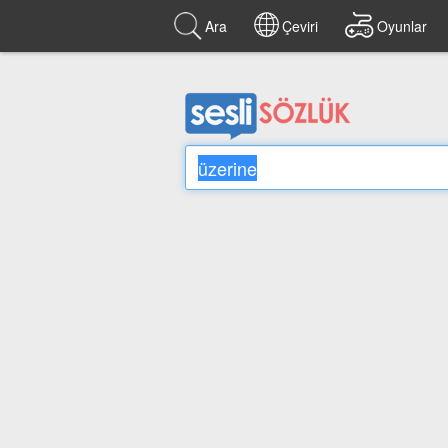
Ara
Çeviri
Oyunlar