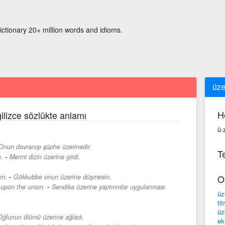
ictionary 20+ million words and idioms.
üze
H
ilizce sözlükte anlamı
ü·
Onun davranışı şüphe üzerinedir.
Te
-
.
Mermi dizin üzerine girdi.
-
im.
Gökkubbe onun üzerine düşmesin.
O
-
 upon the union.
Sendika üzerine yaptırımlar uygulanması
üz
tit
üz
Oğlunun ölümü üzerine ağladı.
ek