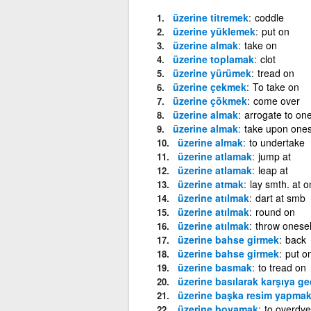
üzerine titremek
coddle
üzerine yüklemek
put on
üzerine almak
take on
üzerine toplamak
clot
üzerine yürümek
tread on
üzerine çekmek
To take on
üzerine çökmek
come over
üzerine almak
arrogate to one
üzerine almak
take upon ones
üzerine almak
to undertake
üzerine atlamak
jump at
üzerine atlamak
leap at
üzerine atmak
lay smth. at o
üzerine atılmak
dart at smb
üzerine atılmak
round on
üzerine atılmak
throw onesel
üzerine bahse girmek
back
üzerine bahse girmek
put o
üzerine basmak
to tread on
üzerine basılarak karşıya ge
üzerine başka resim yapma
üzerine boyamak
to overdye