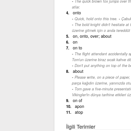
The quick brown fox jumps over th
atlar.
onto
-
Quick, hold onto this tree.
Çabuk
The bold knight didn't hesitate at 
üzerine gitmek için o anda tereddüt
on, onto, over; about
on
on to
The flight attendant accidentally 
Tom'un üzerine biraz sıcak kahve dö
Don't put anything on top of the b
about
Please write, on a piece of paper,
parça kağıdın üzerine, yanınızda otu
Tom gave a five-minute presentatio
Vikingler'in dünya tarihine etkileri 
on of
apon
atop
İlgili Terimler