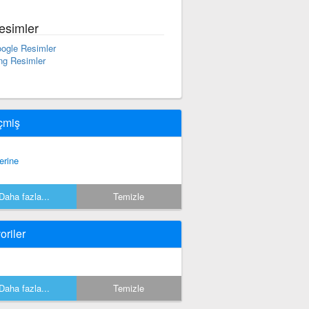
esimler
ogle Resimler
ng Resimler
çmiş
erine
Daha fazla...
Temizle
oriler
Daha fazla...
Temizle