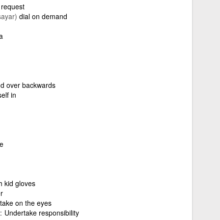
 request
sayar)
dial on demand
a
d over backwards
elf in
e
h kid gloves
r
take on the eyes
Undertake responsibility