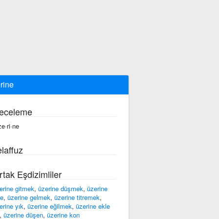
rine
eceleme
ze·ri·ne
laffuz
rtak Eşdizimliler
erine gitmek
,
üzerine düşmek
,
üzerine
re
,
üzerine gelmek
,
üzerine titremek
,
erine yık
,
üzerine eğilmek
,
üzerine ekle
,
üzerine düşen
,
üzerine kon