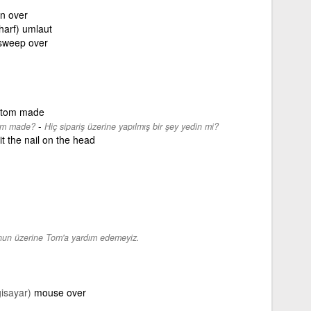
n over
harf) umlaut
 sweep over
stom made
-
tom made?
Hiç sipariş üzerine yapılmış bir şey yedin mi?
it the nail on the head
un üzerine Tom'a yardım edemeyiz.
gisayar)
mouse over