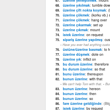
üzerine yerleştirmek
mount
üzerine yıkılmak
tumble dow
üzerine çift nokta koymak
(
üzerine çökmek
(korku vb.)
üzerine çökmek
hang over
üzerine çıkarmak
set up
üzerine çıkmak
mount
istek üzerine
on request
sipariş üzerine yapılmış
cu
Have you ever had anything cus
üstüne/üzerine basmak
to h
üzerine düşmek
dote on
üzerine yık
inflict on
bu durum üzerine
therefore
bu durum üzerine
so that
bunu üzerine
thereupon
bunun üzerine
with that
-
We can't help Tom with that.
Bun
bunun üzerine
hereon
bunun üzerine
then
bunun üzerine
so
fare üzerine geldiğinde
(Bil
istek üzerine
by request