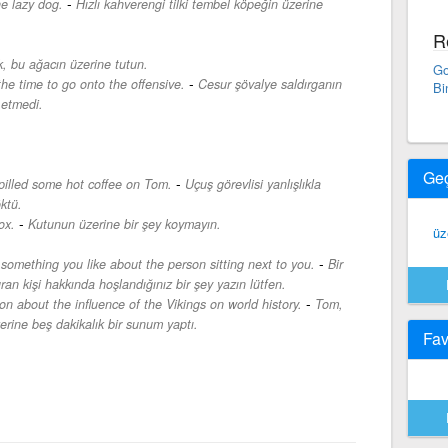
-
e lazy dog.
Hızlı kahverengi tilki tembel köpeğin üzerine
R
, bu ağacın üzerine tutun.
Go
-
the time to go onto the offensive.
Cesur şövalye saldırganın
Bi
 etmedi.
Ge
-
spilled some hot coffee on Tom.
Uçuş görevlisi yanlışlıkla
ktü.
-
ox.
Kutunun üzerine bir şey koymayın.
üz
-
 something you like about the person sitting next to you.
Bir
ran kişi hakkında hoşlandığınız bir şey yazın lütfen.
-
n about the influence of the Vikings on world history.
Tom,
üzerine beş dakikalık bir sunum yaptı.
Fav