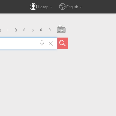
Hesap
English
ç
ı
ğ
ö
ş
ü
â