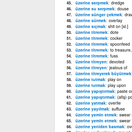
üzerine serpmek
dredge
üzerine su serpmek
douse
üzerine sünger çekmek
dra
üzerine sürmek
overlay
üzerine sıçmak
shit on [sl.]
üzerine titremek
dote
üzerine titremek
cocker
üzerine titremek
spoonfeed
üzerine titremek
to treasure,
üzerine titremek
fuss
üzerine titreyen
devoted
üzerine titreyen
jealous of
üzerine titreyerek büyütmek
üzerine tutmak
play on
üzerine tutmak
play upon
üzerine yapıştırmak
paste o
üzerine yapıştırmak
(afiş) p
üzerine yatmak
overlie
üzerine yayılmak
suffuse
üzerine yemin etmek
swear 
üzerine yemin etmek
swear 
üzerine yeniden basmak
ov