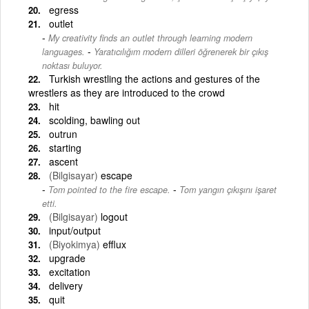
egress
outlet
My creativity finds an outlet through learning modern
-
languages.
Yaratıcılığım modern dilleri öğrenerek bir çıkış
noktası buluyor.
Turkish wrestling the actions and gestures of the
wrestlers as they are introduced to the crowd
hit
scolding, bawling out
outrun
starting
ascent
(Bilgisayar)
escape
-
Tom pointed to the fire escape.
Tom yangın çıkışını işaret
etti.
(Bilgisayar)
logout
input/output
(Biyokimya)
efflux
upgrade
excitation
delivery
quit