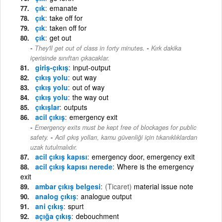
çık
emanate
çık
take off for
çık
taken off for
çık
get out
-
They'll get out of class in forty minutes.
Kırk dakika
içerisinde sınıftan çıkacaklar.
giriş-çıkış
input-output
çıkış yolu
out way
çıkış yolu
out of way
çıkış yolu
the way out
çıkışlar
outputs
acil çıkış
emergency exit
Emergency exits must be kept free of blockages for public
-
safety.
Acil çıkış yolları, kamu güvenliği için tıkanıklıklardan
uzak tutulmalıdır.
acil çıkış kapısı
emergency door, emergency exit
acil çıkış kapısı nerede
Where is the emergency
exit
ambar çıkış belgesi
(Ticaret)
material issue note
analog çıkış
analogue output
ani çıkış
spurt
açığa çıkış
debouchment