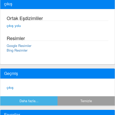
çıkış
Ortak Eşdizimliler
çıkış yolu
Resimler
Google Resimler
Bing Resimler
Geçmiş
çıkış
Daha fazla...
Temizle
Favoriler