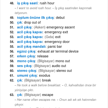
iş çıkış saati
rush hour
-
I want to avoid rush hour.
İş çıkış saatinden kaçınmak
istiyorum.
toplum önüne ilk çıkış
debut
çık
drop out of
acil çıkış
(Askeri)
emergency ascent
acil çıkış kapısı
emergency exit
acil çıkış kapısı
(Gıda)
exit
acil çıkış kapısı
emergency door
acil çıkış mandalı
panic bar
egzoz çıkış
exhaust air terminal device
erken çıkış
release
mono çıkış
(Bilgisayar)
mono out
ses çıkış
(Bilgisayar)
audio out
stereo çıkış
(Bilgisayar)
stereo out
umumi çıkış
exodus
çık
(Bilgisayar)
break
-
He took a walk before breakfast.
O, kahvaltıdan önce bir
yürüyüşe çıktı.
çık
(Bilgisayar)
escape
-
Her name often escapes me.
Onun adı sık sık hatırımdan
çıkıyor.