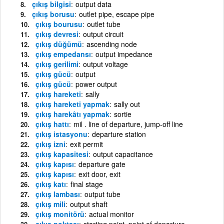
çıkış bilgisi
output data
çıkış borusu
outlet pipe, escape pipe
çıkış bourusu
outlet tube
çıkış devresi
output circuit
çıkış düğümü
ascending node
çıkış empedansı
output impedance
çıkış gerilimi
output voltage
çıkış gücü
output
çıkış gücü
power output
çıkış hareketi
sally
çıkış hareketi yapmak
sally out
çıkış harekâtı yapmak
sortie
çıkış hattı
mil . line of departure, jump-off line
çıkış istasyonu
departure station
çıkış izni
exit permit
çıkış kapasitesi
output capacitance
çıkış kapısı
departure gate
çıkış kapısı
exit door, exit
çıkış katı
final stage
çıkış lambası
output tube
çıkış mili
output shaft
çıkış monitörü
actual monitor
çıkış noktası
starting point, point of departure