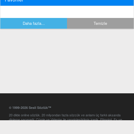
Daha fazla...
Temizle
© 1999-2026 Sesli Sözlük™
20 dilde online sözlük. 20 milyondan fazla sözcük ve anlamı üç farklı aksanda
dinleme seçeneği. Cümle ve Videolar ile zenginleştirilmiş içerik. Etimoloji, Eş ve
Zıt anlamlar, kelime okunuşları ve günün kelimesi. Yazım Türkçeleştirici ile hatalı
Türkçe metinleri düzeltme. iOS, Android ve Windows mobil platformlarda online
ve offline sözlük programları. Sesli Sözlük garantisinde Profesyonel çeviri