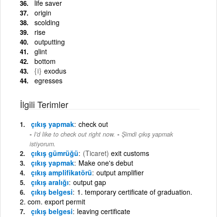
life saver
origin
scolding
rise
outputting
glint
bottom
{i}
exodus
egresses
İlgili Terimler
çıkış yapmak
check out
-
I'd like to check out right now.
Şimdi çıkış yapmak
istiyorum.
çıkış gümrüğü
(Ticaret)
exit customs
çıkış yapmak
Make one's debut
çıkış amplifikatörü
output amplifier
çıkış aralığı
output gap
çıkış belgesi
1. temporary certificate of graduation.
2. com. export permit
çıkış belgesi
leaving certificate