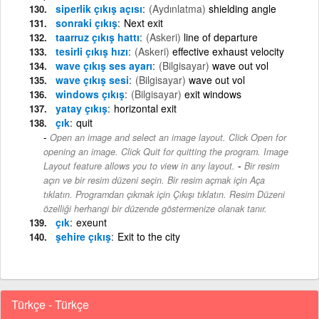
siperlik çıkış açısı
(Aydınlatma)
shielding angle
sonraki çıkış
Next exit
taarruz çıkış hattı
(Askeri)
line of departure
tesirli çıkış hızı
(Askeri)
effective exhaust velocity
wave çıkış ses ayarı
(Bilgisayar)
wave out vol
wave çıkış sesi
(Bilgisayar)
wave out vol
windows çıkış
(Bilgisayar)
exit windows
yatay çıkış
horizontal exit
çık
quit
Open an image and select an image layout. Click Open for
opening an image. Click Quit for quitting the program. Image
-
Layout feature allows you to view in any layout.
Bir resim
açın ve bir resim düzeni seçin. Bir resim açmak için Aça
tıklatın. Programdan çıkmak için Çıkışı tıklatın. Resim Düzeni
özelliği herhangi bir düzende göstermenize olanak tanır.
çık
exeunt
şehire çıkış
Exit to the city
Türkçe - Türkçe