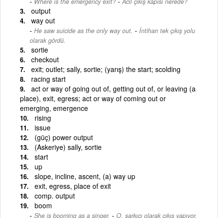
-
Where is the emergency exit?
Acil çıkış kapısı nerede?
output
way out
-
He saw suicide as the only way out.
İntiharı tek çıkış yolu
olarak gördü.
sortie
checkout
exit; outlet; sally, sortie; (yarış) the start; scolding
racing start
act or way of going out of, getting out of, or leaving (a
place), exit, egress; act or way of coming out or
emerging, emergence
rising
issue
(güç) power output
(Askeriye) sally, sortie
start
up
slope, incline, ascent, (a) way up
exit, egress, place of exit
comp. output
boom
-
She is booming as a singer.
O, şarkıcı olarak çıkış yapıyor.