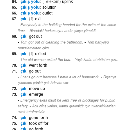
çıkış yolu
(Telekom)
uplink
çıkış yolu
solution
çıkış yolu
outlet
çık
{f}
exit
Everybody in the building headed for the exits at the same
-
time.
Binadaki herkes aynı anda çıkışa yöneldi.
çık
got out
-
Tom got out of cleaning the bathroom.
Tom banyoyu
temizlemekten çıktı.
çık
{f}
exited
-
The old woman exited the bus.
Yaşlı kadın otobüsten çıktı.
çık
went forth
çık
go out
-
I can't go out because I have a lot of homework.
Dışarıya
çıkamam çünkü çok ödevim var.
çık
move up
çık
emerge
Emergency exits must be kept free of blockages for public
-
safety.
Acil çıkış yolları, kamu güvenliği için tıkanıklıklardan
uzak tutulmalıdır.
çık
gone forth
çık
took off for
çık
go forth