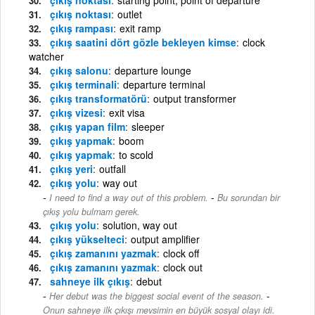
çıkış noktası
outlet
çıkış rampası
exit ramp
çıkış saatini dört gözle bekleyen kimse
clock
watcher
çıkış salonu
departure lounge
çıkış terminali
departure terminal
çıkış transformatörü
output transformer
çıkış vizesi
exit visa
çıkış yapan film
sleeper
çıkış yapmak
boom
çıkış yapmak
to scold
çıkış yeri
outfall
çıkış yolu
way out
-
I need to find a way out of this problem.
Bu sorundan bir
çıkış yolu bulmam gerek.
çıkış yolu
solution, way out
çıkış yükselteci
output amplifier
çıkış zamanını yazmak
clock off
çıkış zamanını yazmak
clock out
sahneye ilk çıkış
debut
-
Her debut was the biggest social event of the season.
Onun sahneye ilk çıkışı mevsimin en büyük sosyal olayı idi.