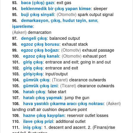
baca (çıkış) gazı
exit gas
beklenmedik bir çıkış yapan kimse
sleeper
buji çıkış sinyali
(Otomotiv)
spark output signal
demarkasyon, çıkış, hudut tayin, sınır,
işaretleme
(Askeri)
demarcation
dengeli çıkış
balanced output
egzoz çıkış borusu
exhaust stack
egzoz çıkış boğazı
(Otomotiv)
exhaust passage
egzoz çıkış kanalı
(Otomotiv)
exhaust port
giriş çıkış
entrance and exit; going in and out
giriş çıkış
entrance and exit
giriş/çıkış
input/output
gümrük çıkış
(Ticaret)
clearance outwards
gümrük çıkış izni
(Ticaret)
clearance outwards
hatalı çıkış
false start
hatalı çıkış yapmak
jump the gun
hava yastıklı çıkarma aracı çıkış noktası
(Askeri)
landing craft air cushion departure point
hazne çıkış kayıpları
reservoir outlet losses
ilave çıkış prizi
additional outlet
iniş çıkış
1. descent and ascent. 2. (Finans)rise
and fall, fluctuation