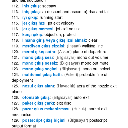
iniş çıkış
seesaw
iniş çıkış
a) descent and ascent b) rise and fall
iyi çıkış
running start
jet çıkış hızı
jet exit velocity
jet çıkış memesi
jet exit nozzle
karşı çıkış
objection, protest
limana giriş veya çıkış izni almak
clear
merdiven çıkış çizgisi
(İnşaat)
walking line
mermi çıkış sathı
(Askeri)
plane of departure
mono çıkış sesi
(Bilgisayar)
mono out volume
mono çıkış sessiz
(Bilgisayar)
mono out mute
mono çıkış seçimi
(Bilgisayar)
mono out select
muhtemel çıkış hattı
(Askeri)
probable line of
deployment
nozul çıkış alanı
(Havacılık)
aera of the nozzle exit
plane
otomatik çıkış
(Bilgisayar)
auto-exit
paket çıkış çarkı
exit disc
pazar çıkış mekanizması
(Hukuk)
market exit
mechanism
postscript çıkış biçimi
(Bilgisayar)
postscript
output format