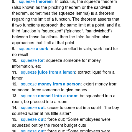
squeeze
theorem
In calculus, the squeeze theorem
(also known as the pinching theorem or the sandwich
theorem, sometimes the squeeze lemma) is a theorem
regarding the limit of a function. The theorem asserts that
if two functions approach the same limit at a point, and if a
third function is "squeezed" ("pinched", "sandwiched")
between those functions, then the third function also
approaches that limit at that point
squeeze
a cork
make an effort in vain, work hard for
no result
squeeze
for
squeeze someone for money,
information, etc
squeeze
juice from a lemon
extract liquid from a
lemon
squeeze
money from a person
extort money from
someone, force someone to give money
squeeze
oneself into a room
be squashed into a
room, be pressed into a room
squeeze
out
cause to come out in a squirt; "the boy
squirted water at his little sister"
squeeze
out
force out; "Some employees were
squeezed out by the recent budget cuts
squeeze
out
force out; "Some employees were