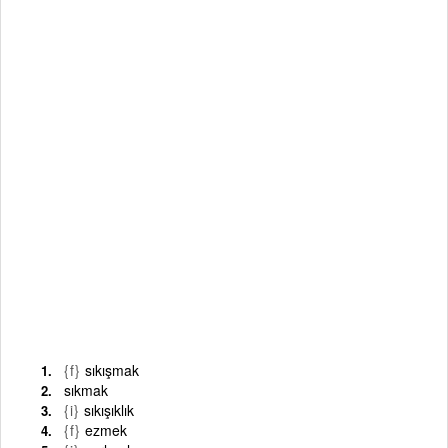
{f}
sıkışmak
sıkmak
{i}
sıkışıklık
{f}
ezmek