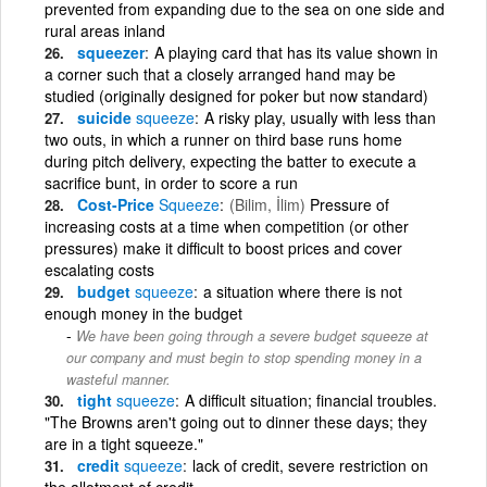
prevented from expanding due to the sea on one side and
rural areas inland
squeezer
A playing card that has its value shown in
a corner such that a closely arranged hand may be
studied (originally designed for poker but now standard)
suicide
squeeze
A risky play, usually with less than
two outs, in which a runner on third base runs home
during pitch delivery, expecting the batter to execute a
sacrifice bunt, in order to score a run
Cost-Price
Squeeze
(Bilim, İlim)
Pressure of
increasing costs at a time when competition (or other
pressures) make it difficult to boost prices and cover
escalating costs
budget
squeeze
a situation where there is not
enough money in the budget
We have been going through a severe budget squeeze at
our company and must begin to stop spending money in a
wasteful manner.
tight
squeeze
A difficult situation; financial troubles.
"The Browns aren't going out to dinner these days; they
are in a tight squeeze."
credit
squeeze
lack of credit, severe restriction on
the allotment of credit