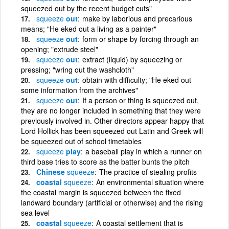
squeezed out by the recent budget cuts"
squeeze
out
make by laborious and precarious
means; "He eked out a living as a painter"
squeeze
out
form or shape by forcing through an
opening; "extrude steel"
squeeze
out
extract (liquid) by squeezing or
pressing; "wring out the washcloth"
squeeze
out
obtain with difficulty; "He eked out
some information from the archives"
squeeze
out
If a person or thing is squeezed out,
they are no longer included in something that they were
previously involved in. Other directors appear happy that
Lord Hollick has been squeezed out Latin and Greek will
be squeezed out of school timetables
squeeze
play
a baseball play in which a runner on
third base tries to score as the batter bunts the pitch
Chinese
squeeze
The practice of stealing profits
coastal
squeeze
An environmental situation where
the coastal margin is squeezed between the fixed
landward boundary (artificial or otherwise) and the rising
sea level
coastal
squeeze
A coastal settlement that is