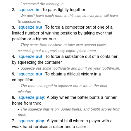
I squeezed the meeting in.
squeeze
in
To pack tightly together
We don't have much room in this car, so everyone will have
to squeeze in.
squeeze
out
To force a competitor out of one of a
limited number of winning positions by taking over that
position or a higher one
They came from nowhere to take over second place,
squeezing out the previously eighth-place team.
squeeze
out
To force a substance out of a container
by squeezing the container
Squeeze out some toothpaste and put it on your toothbrush.
squeeze
out
To obtain a difficult victory in a
competition
The team managed to squeeze out a win in the final
minutes.
squeeze
play
A play when the batter bunts a runner
home from third
The squeeze play is on. Jones bunts, and Smith scores from
third!.
squeeze
play
A type of bluff where a player with a
weak hand reraises a raiser and a caller