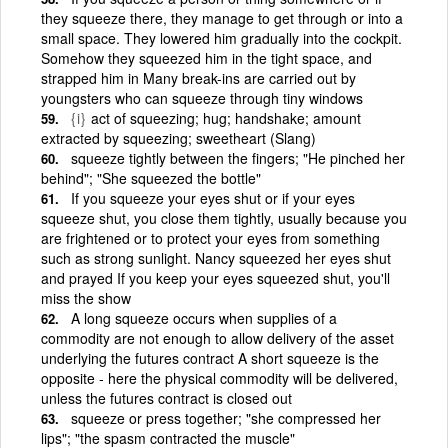
they squeeze there, they manage to get through or into a
small space. They lowered him gradually into the cockpit.
Somehow they squeezed him in the tight space, and
strapped him in Many break-ins are carried out by
youngsters who can squeeze through tiny windows
{i}
act of squeezing; hug; handshake; amount
extracted by squeezing; sweetheart (Slang)
squeeze tightly between the fingers; "He pinched her
behind"; "She squeezed the bottle"
If you squeeze your eyes shut or if your eyes
squeeze shut, you close them tightly, usually because you
are frightened or to protect your eyes from something
such as strong sunlight. Nancy squeezed her eyes shut
and prayed If you keep your eyes squeezed shut, you'll
miss the show
A long squeeze occurs when supplies of a
commodity are not enough to allow delivery of the asset
underlying the futures contract A short squeeze is the
opposite - here the physical commodity will be delivered,
unless the futures contract is closed out
squeeze or press together; "she compressed her
lips"; "the spasm contracted the muscle"