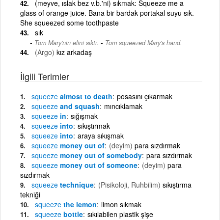
(meyve, ıslak bez v.b.'ni) sıkmak: Squeeze me a
glass of orange juice. Bana bir bardak portakal suyu sık.
She squeezed some toothpaste
sık
-
Tom Mary'nin elini sıktı.
Tom squeezed Mary's hand.
(Argo)
kız arkadaş
İlgili Terimler
squeeze
almost to death
posasını çıkarmak
squeeze
and squash
mıncıklamak
squeeze
in
sığışmak
squeeze
into
sıkıştırmak
squeeze
into
araya sıkışmak
squeeze
money out of
(deyim)
para sızdırmak
squeeze
money out of somebody
para sızdırmak
squeeze
money out of someone
(deyim)
para
sızdırmak
squeeze
technique
(Pisikoloji, Ruhbilim)
sıkıştırma
tekniği
squeeze
the lemon
limon sıkmak
squeeze
bottle
sıkılabilen plastik şişe