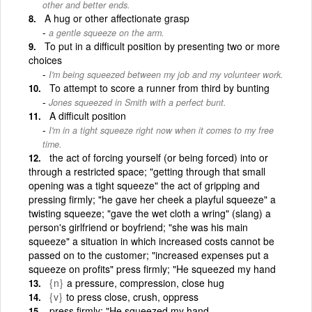
other and better ends.
A hug or other affectionate grasp
a gentle squeeze on the arm.
To put in a difficult position by presenting two or more
choices
I'm being squeezed between my job and my volunteer work.
To attempt to score a runner from third by bunting
Jones squeezed in Smith with a perfect bunt.
A difficult position
I'm in a tight squeeze right now when it comes to my free
time.
the act of forcing yourself (or being forced) into or
through a restricted space; "getting through that small
opening was a tight squeeze" the act of gripping and
pressing firmly; "he gave her cheek a playful squeeze" a
twisting squeeze; "gave the wet cloth a wring" (slang) a
person's girlfriend or boyfriend; "she was his main
squeeze" a situation in which increased costs cannot be
passed on to the customer; "increased expenses put a
squeeze on profits" press firmly; "He squeezed my hand
{n}
a pressure, compression, close hug
{v}
to press close, crush, oppress
press firmly; "He squeezed my hand