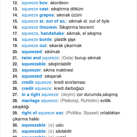
squeeze
box
akordeon
squeeze
cast
sıkıştırma döküm
squeeze
grapes
sıkmak üzüm
squeeze
st. out of so.
sıkmak st. out of öyle
squeeze
theorem
Sıkıştırma teoremi
squeeze
, handshake
sıkmak, el sıkışma
squeeze
bottle
plastik şişe
squeeze
out
sıkarak çıkarmak
squeezed
sıkılmak
twist and
squeeze
(Gıda)
burup sıkmak
squeezable
sıkıştırılabilir
squeezer
sıkma makinesi
squeezed
sıkışarak
credit
squeeze
kredi sınırlaması
credit
squeeze
kredi darboğazı
in a tight
squeeze
(deyim)
zor durumda,sıkışmış
marriage
squeeze
(Pisikoloji, Ruhbilim)
evlilik
sıkışıklığı
right of
squeeze
out
(Politika, Siyaset)
ortaklıktan
çıkarma hakkı
squeezable
{s}
uslu
squeezable
{s}
sıkılabilir
squeezable
{s}
uysal