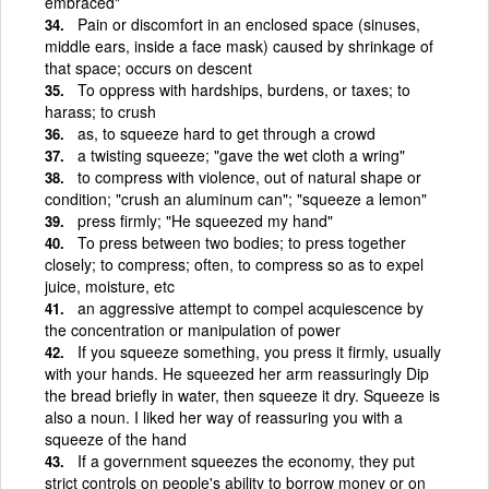
embraced"
Pain or discomfort in an enclosed space (sinuses,
middle ears, inside a face mask) caused by shrinkage of
that space; occurs on descent
To oppress with hardships, burdens, or taxes; to
harass; to crush
as, to squeeze hard to get through a crowd
a twisting squeeze; "gave the wet cloth a wring"
to compress with violence, out of natural shape or
condition; "crush an aluminum can"; "squeeze a lemon"
press firmly; "He squeezed my hand"
To press between two bodies; to press together
closely; to compress; often, to compress so as to expel
juice, moisture, etc
an aggressive attempt to compel acquiescence by
the concentration or manipulation of power
If you squeeze something, you press it firmly, usually
with your hands. He squeezed her arm reassuringly Dip
the bread briefly in water, then squeeze it dry. Squeeze is
also a noun. I liked her way of reassuring you with a
squeeze of the hand
If a government squeezes the economy, they put
strict controls on people's ability to borrow money or on