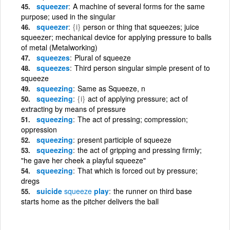
squeezer
A machine of several forms for the same
purpose; used in the singular
squeezer
{i}
person or thing that squeezes; juice
squeezer; mechanical device for applying pressure to balls
of metal (Metalworking)
squeezes
Plural of squeeze
squeezes
Third person singular simple present of to
squeeze
squeezing
Same as Squeeze, n
squeezing
{i}
act of applying pressure; act of
extracting by means of pressure
squeezing
The act of pressing; compression;
oppression
squeezing
present participle of squeeze
squeezing
the act of gripping and pressing firmly;
"he gave her cheek a playful squeeze"
squeezing
That which is forced out by pressure;
dregs
suicide
squeeze
play
the runner on third base
starts home as the pitcher delivers the ball