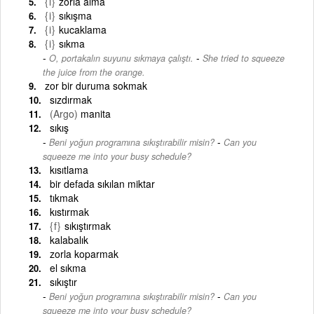
{i}
zorla alma
{i}
sıkışma
{i}
kucaklama
{i}
sıkma
-
O, portakalın suyunu sıkmaya çalıştı.
She tried to squeeze
the juice from the orange.
zor bir duruma sokmak
sızdırmak
(Argo)
manita
sıkış
-
Beni yoğun programına sıkıştırabilir misin?
Can you
squeeze me into your busy schedule?
kısıtlama
bir defada sıkılan miktar
tıkmak
kıstırmak
{f}
sıkıştırmak
kalabalık
zorla koparmak
el sıkma
sıkıştır
-
Beni yoğun programına sıkıştırabilir misin?
Can you
squeeze me into your busy schedule?