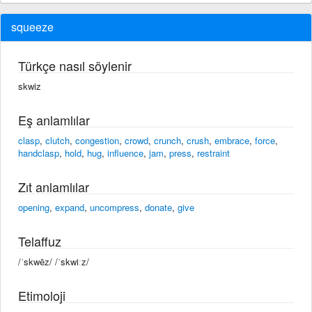
squeeze
Türkçe nasıl söylenir
skwiz
Eş anlamlılar
clasp
,
clutch
,
congestion
,
crowd
,
crunch
,
crush
,
embrace
,
force
,
handclasp
,
hold
,
hug
,
influence
,
jam
,
press
,
restraint
Zıt anlamlılar
opening
,
expand
,
uncompress
,
donate
,
give
Telaffuz
/ˈskwēz/ /ˈskwiːz/
Etimoloji