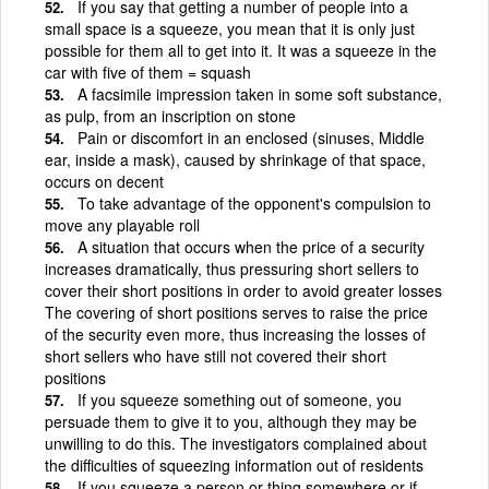
If you say that getting a number of people into a
small space is a squeeze, you mean that it is only just
possible for them all to get into it. It was a squeeze in the
car with five of them = squash
A facsimile impression taken in some soft substance,
as pulp, from an inscription on stone
Pain or discomfort in an enclosed (sinuses, Middle
ear, inside a mask), caused by shrinkage of that space,
occurs on decent
To take advantage of the opponent's compulsion to
move any playable roll
A situation that occurs when the price of a security
increases dramatically, thus pressuring short sellers to
cover their short positions in order to avoid greater losses
The covering of short positions serves to raise the price
of the security even more, thus increasing the losses of
short sellers who have still not covered their short
positions
If you squeeze something out of someone, you
persuade them to give it to you, although they may be
unwilling to do this. The investigators complained about
the difficulties of squeezing information out of residents
If you squeeze a person or thing somewhere or if