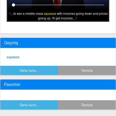
... to see a middle-class
squeeze
with incomes going down and prices
going up. I'll get incomes ...
Geçmiş
squeeze
Daha fazla...
Temizle
Favoriler
Daha fazla...
Temizle