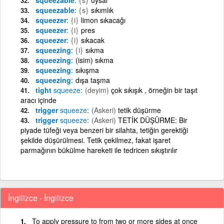
squeezable
{s}
sıkımlık
squeezer
{i}
limon sıkacağı
squeezer
{i}
pres
squeezer
{i}
sıkacak
squeezing
{i}
sıkma
squeezing
(isim) sıkma
squeezing
sıkışma
squeezing
dışa taşma
tight
squeeze
(deyim)
çok sıkışık , örneğin bir taşıt
aracı içinde
trigger
squeeze
(Askeri)
tetik düşürme
trigger
squeeze
(Askeri)
TETİK DÜŞÜRME: Bir
piyade tüfeği veya benzeri bir silahta, tetiğin gerektiği
şekilde düşürülmesi. Tetik çekilmez, fakat işaret
parmağının bükülme hareketi ile tedricen sıkıştırılır
İngilizce - İngilizce
To apply pressure to from two or more sides at once