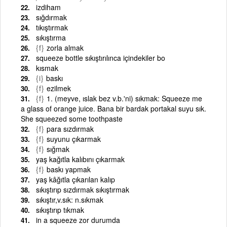
izdiham
sığdırmak
tıkıştırmak
sıkıştırma
{f}
zorla almak
squeeze bottle sıkıştırılınca içindekiler bo
kısmak
{i}
baskı
{f}
ezilmek
{f}
1. (meyve, ıslak bez v.b.'ni) sıkmak: Squeeze me
a glass of orange juice. Bana bir bardak portakal suyu sık.
She squeezed some toothpaste
{f}
para sızdırmak
{f}
suyunu çıkarmak
{f}
sığmak
yaş kağıtla kalıbını çıkarmak
{f}
baskı yapmak
yaş kâğıtla çıkarılan kalıp
sıkıştırıp sızdırmak sıkıştırmak
sıkıştır,v.sık: n.sıkmak
sıkıştırıp tıkmak
in a squeeze zor durumda