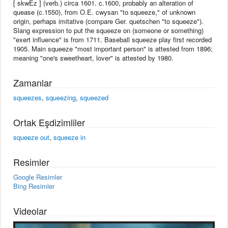
[ skwEz ] (verb.) circa 1601. c.1600, probably an alteration of
quease (c.1550), from O.E. cwysan "to squeeze," of unknown
origin, perhaps imitative (compare Ger. quetschen "to squeeze").
Slang expression to put the squeeze on (someone or something)
"exert influence" is from 1711. Baseball squeeze play first recorded
1905. Main squeeze "most important person" is attested from 1896;
meaning "one's sweetheart, lover" is attested by 1980.
Zamanlar
squeezes
,
squeezing
,
squeezed
Ortak Eşdizimliler
squeeze out
,
squeeze in
Resimler
Google Resimler
Bing Resimler
Videolar