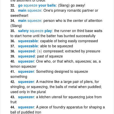
go
squeeze
your balls
(Slang) go away!
main
squeeze
One's primary romantic partner or
sweetheart
main
squeeze
person who is the center of attention
(Slang)
safety
squeeze
play
the runner on third base waits
to start home until the batter has bunted successfully
squeezable
capable of being easily compressed
squeezable
able to be squeezed
squeezed
{s}
compressed; extracted by pressure
squeezed
past of squeeze
squeezer
One who, or that which, squeezes; as, a
lemon squeezer
squeezer
Something designed to squeeze
something
squeezer
A machine like a large pair of pliers, for
shingling, or squeezing, the balls of metal when puddled;
used only in the plural
squeezer
a kitchen utensil for squeezing juice from
fruit
squeezer
A piece of foundry apparatus for shaping a
ball of puddled iron