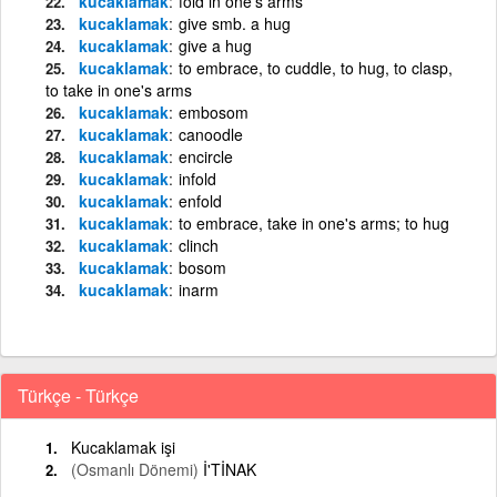
kucaklamak
fold in one's arms
kucaklamak
give smb. a hug
kucaklamak
give a hug
kucaklamak
to embrace, to cuddle, to hug, to clasp,
to take in one's arms
kucaklamak
embosom
kucaklamak
canoodle
kucaklamak
encircle
kucaklamak
infold
kucaklamak
enfold
kucaklamak
to embrace, take in one's arms; to hug
kucaklamak
clinch
kucaklamak
bosom
kucaklamak
inarm
Türkçe - Türkçe
Kucaklamak işi
(Osmanlı Dönemi)
İ'TİNAK