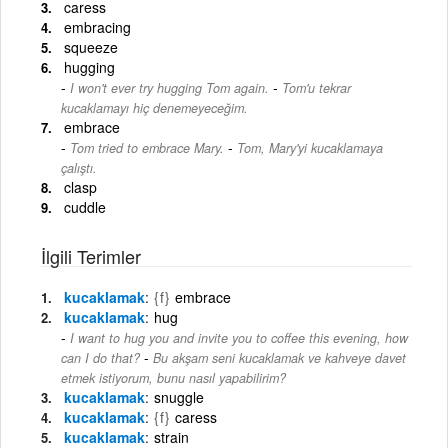
caress
embracing
squeeze
hugging
-
I won't ever try hugging Tom again.
Tom'u tekrar
kucaklamayı hiç denemeyeceğim.
embrace
-
Tom tried to embrace Mary.
Tom, Mary'yi kucaklamaya
çalıştı.
clasp
cuddle
İlgili Terimler
kucaklamak
{f}
embrace
kucaklamak
hug
I want to hug you and invite you to coffee this evening, how
-
can I do that?
Bu akşam seni kucaklamak ve kahveye davet
etmek istiyorum, bunu nasıl yapabilirim?
kucaklamak
snuggle
kucaklamak
{f}
caress
kucaklamak
strain