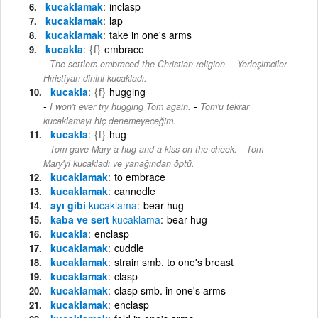
kucaklamak
inclasp
kucaklamak
lap
kucaklamak
take in one's arms
kucakla
{f}
embrace
-
The settlers embraced the Christian religion.
Yerleşimciler
Hıristiyan dinini kucakladı.
kucakla
{f}
hugging
-
I won't ever try hugging Tom again.
Tom'u tekrar
kucaklamayı hiç denemeyeceğim.
kucakla
{f}
hug
-
Tom gave Mary a hug and a kiss on the cheek.
Tom
Mary'yi kucakladı ve yanağından öptü.
kucaklamak
to embrace
kucaklamak
cannodle
ayı gibi
kucaklama
bear hug
kaba ve sert
kucaklama
bear hug
kucakla
enclasp
kucaklamak
cuddle
kucaklamak
strain smb. to one's breast
kucaklamak
clasp
kucaklamak
clasp smb. in one's arms
kucaklamak
enclasp