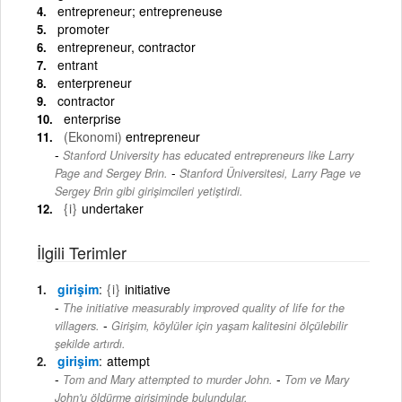
entrepreneur; entrepreneuse
promoter
entrepreneur, contractor
entrant
enterpreneur
contractor
enterprise
(Ekonomi)
entrepreneur
Stanford University has educated entrepreneurs like Larry
-
Page and Sergey Brin.
Stanford Üniversitesi, Larry Page ve
Sergey Brin gibi girişimcileri yetiştirdi.
{i}
undertaker
İlgili Terimler
girişim
{i}
initiative
The initiative measurably improved quality of life for the
-
villagers.
Girişim, köylüler için yaşam kalitesini ölçülebilir
şekilde artırdı.
girişim
attempt
-
Tom and Mary attempted to murder John.
Tom ve Mary
John'u öldürme girişiminde bulundular.