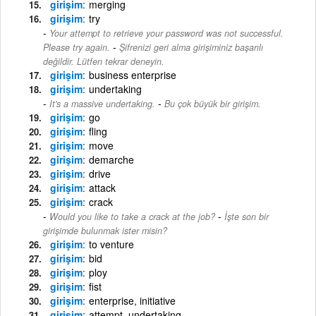
girişim
merging
girişim
try
Your attempt to retrieve your password was not successful.
-
Please try again.
Şifrenizi geri alma girişiminiz başarılı
değildir. Lütfen tekrar deneyin.
girişim
business enterprise
girişim
undertaking
-
It's a massive undertaking.
Bu çok büyük bir girişim.
girişim
go
girişim
fling
girişim
move
girişim
demarche
girişim
drive
girişim
attack
girişim
crack
-
Would you like to take a crack at the job?
İşte son bir
girişimde bulunmak ister misin?
girişim
to venture
girişim
bid
girişim
ploy
girişim
fist
girişim
enterprise, initiative
girişim
attempt, undertaking