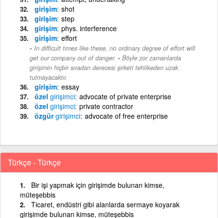
girişim
shot
girişim
step
girişim
phys. interference
girişim
effort
In difficult times like these, no ordinary degree of effort will
-
get our company out of danger.
Böyle zor zamanlarda
girişimin hiçbir sıradan derecesi şirketi tehlikeden uzak
tutmayacaktır.
girişim
essay
özel
girişimci
advocate of private enterprise
özel
girişimci
private contractor
özgür
girişimci
advocate of free enterprise
Türkçe - Türkçe
Bir işi yapmak için girişimde bulunan kimse,
müteşebbis
Ticaret, endüstri gibi alanlarda sermaye koyarak
girişimde bulunan kimse, müteşebbis