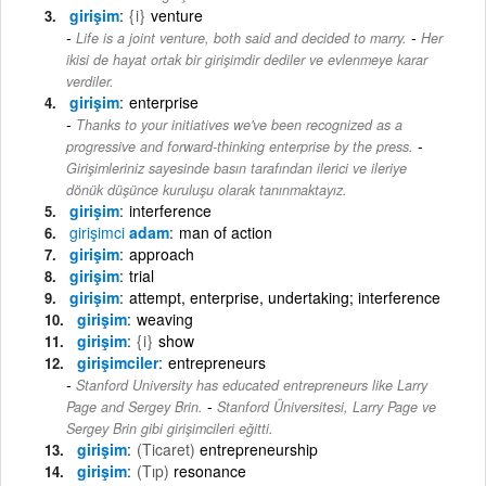
girişim
{i}
venture
-
Life is a joint venture, both said and decided to marry.
Her
ikisi de hayat ortak bir girişimdir dediler ve evlenmeye karar
verdiler.
girişim
enterprise
Thanks to your initiatives we've been recognized as a
-
progressive and forward-thinking enterprise by the press.
Girişimleriniz sayesinde basın tarafından ilerici ve ileriye
dönük düşünce kuruluşu olarak tanınmaktayız.
girişim
interference
girişimci
adam
man of action
girişim
approach
girişim
trial
girişim
attempt, enterprise, undertaking; interference
girişim
weaving
girişim
{i}
show
girişimciler
entrepreneurs
Stanford University has educated entrepreneurs like Larry
-
Page and Sergey Brin.
Stanford Üniversitesi, Larry Page ve
Sergey Brin gibi girişimcileri eğitti.
girişim
(Ticaret)
entrepreneurship
girişim
(Tıp)
resonance