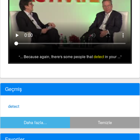
... Because again, there's some people that
detect
in your ...
Geçmiş
detect
Daha fazla...
Temizle
Favoriler