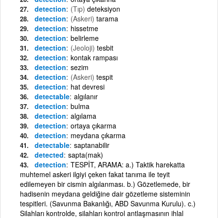
detection
(Tıp)
deteksiyon
detection
(Askeri)
tarama
detection
hissetme
detection
belirleme
detection
(Jeoloji)
tesbit
detection
kontak rampası
detection
sezim
detection
(Askeri)
tespit
detection
hat devresi
detectable
algılanır
detection
bulma
detection
algılama
detection
ortaya çıkarma
detection
meydana çıkarma
detectable
saptanabilir
detected
sapta(mak)
detection
TESPİT, ARAMA: a.) Taktik harekatta
muhtemel askeri ilgiyi çeken fakat tanıma ile teyit
edilemeyen bir cismin algılanması. b.) Gözetlemede, bir
hadisenin meydana geldiğine dair gözetleme sisteminin
tespitleri. (Savunma Bakanlığı, ABD Savunma Kurulu). c.)
Silahları kontrolde, silahları kontrol antlaşmasının ihlal