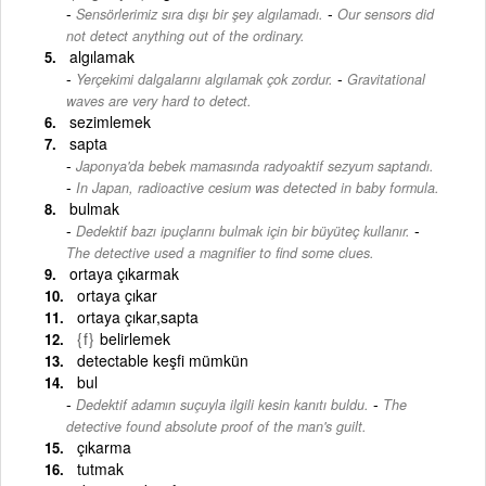
-
Sensörlerimiz sıra dışı bir şey algılamadı.
Our sensors did
not detect anything out of the ordinary.
algılamak
-
Yerçekimi dalgalarını algılamak çok zordur.
Gravitational
waves are very hard to detect.
sezimlemek
sapta
Japonya'da bebek mamasında radyoaktif sezyum saptandı.
-
In Japan, radioactive cesium was detected in baby formula.
bulmak
-
Dedektif bazı ipuçlarını bulmak için bir büyüteç kullanır.
The detective used a magnifier to find some clues.
ortaya çıkarmak
ortaya çıkar
ortaya çıkar,sapta
{f}
belirlemek
detectable keşfi mümkün
bul
-
Dedektif adamın suçuyla ilgili kesin kanıtı buldu.
The
detective found absolute proof of the man's guilt.
çıkarma
tutmak