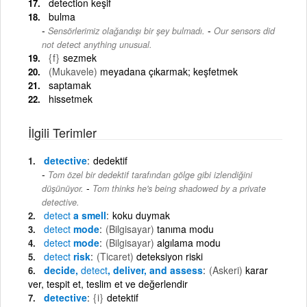
detection keşif
bulma
-
Sensörlerimiz olağandışı bir şey bulmadı.
Our sensors did
not detect anything unusual.
{f}
sezmek
(Mukavele)
meyadana çıkarmak; keşfetmek
saptamak
hissetmek
İlgili Terimler
detective
dedektif
Tom özel bir dedektif tarafından gölge gibi izlendiğini
-
düşünüyor.
Tom thinks he's being shadowed by a private
detective.
detect
a smell
koku duymak
detect
mode
(Bilgisayar)
tanıma modu
detect
mode
(Bilgisayar)
algılama modu
detect
risk
(Ticaret)
deteksiyon riski
decide,
detect
, deliver, and assess
(Askeri)
karar
ver, tespit et, teslim et ve değerlendir
detective
{i}
detektif