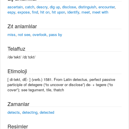
ascertain
,
catch
,
descry
,
dig up
,
disclose
,
distinguish
,
encounter
,
espy
,
expose
,
find
,
hit on
,
hit upon
,
identify
,
meet
,
meet with
Zıt anlamlılar
miss
,
not see
,
overlook
,
pass by
Telaffuz
/dəˈtekt/ /dɪˈtɛkt/
Etimoloji
[ di-tekt, dE- ] (verb.) 1581. From Latin detectus, perfect passive
participle of detegere (“to uncover or disclose”) de- + tegere (“to
cover”); see tegument, tile, thatch
Zamanlar
detects
,
detecting
,
detected
Resimler