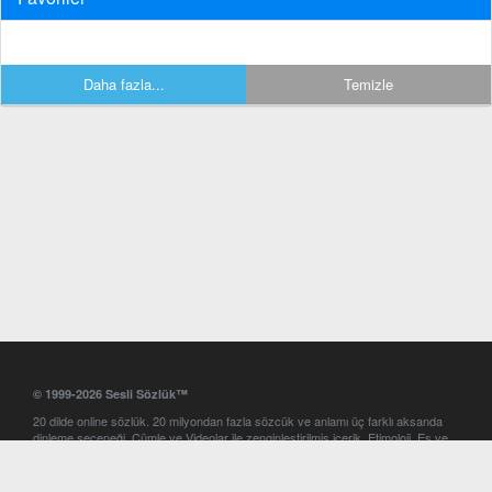
Daha fazla...
Temizle
© 1999-2026 Sesli Sözlük™
20 dilde online sözlük. 20 milyondan fazla sözcük ve anlamı üç farklı aksanda
dinleme seçeneği. Cümle ve Videolar ile zenginleştirilmiş içerik. Etimoloji, Eş ve
Zıt anlamlar, kelime okunuşları ve günün kelimesi. Yazım Türkçeleştirici ile hatalı
Türkçe metinleri düzeltme. iOS, Android ve Windows mobil platformlarda online
ve offline sözlük programları. Sesli Sözlük garantisinde Profesyonel çeviri