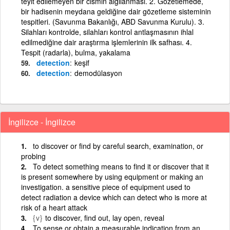
teyit edilemeyen bir cismin algılanması. 2. Gözetlemede,
bir hadisenin meydana geldiğine dair gözetleme sisteminin
tespitleri. (Savunma Bakanlığı, ABD Savunma Kurulu). 3.
Silahları kontrolde, silahları kontrol antlaşmasının ihlal
edilmediğine dair araştırma işlemlerinin ilk safhası. 4.
Tespit (radarla), bulma, yakalama
detection
keşif
detection
demodülasyon
İngilizce - İngilizce
to discover or find by careful search, examination, or
probing
To detect something means to find it or discover that it
is present somewhere by using equipment or making an
investigation. a sensitive piece of equipment used to
detect radiation a device which can detect who is more at
risk of a heart attack
{v}
to discover, find out, lay open, reveal
To sense or obtain a measurable indication from an