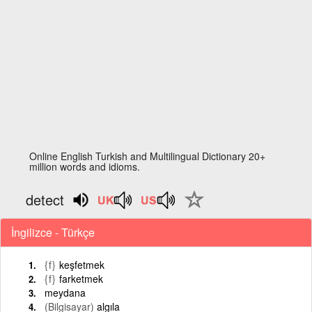
Online English Turkish and Multilingual Dictionary 20+
million words and idioms.
detect
İngilizce - Türkçe
{f}
keşfetmek
{f}
farketmek
meydana
(Bilgisayar)
algıla