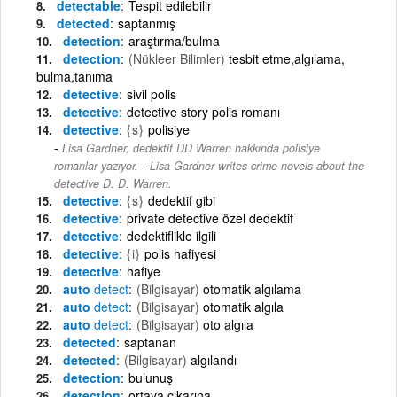
detectable
Tespit edilebilir
detected
saptanmış
detection
araştırma/bulma
detection
(Nükleer Bilimler)
tesbit etme,algılama,
bulma,tanıma
detective
sivil polis
detective
detective story polis romanı
detective
{s}
polisiye
Lisa Gardner, dedektif DD Warren hakkında polisiye
-
romanlar yazıyor.
Lisa Gardner writes crime novels about the
detective D. D. Warren.
detective
{s}
dedektif gibi
detective
private detective özel dedektif
detective
dedektiflikle ilgili
detective
{i}
polis hafiyesi
detective
hafiye
auto
detect
(Bilgisayar)
otomatik algılama
auto
detect
(Bilgisayar)
otomatik algıla
auto
detect
(Bilgisayar)
oto algıla
detected
saptanan
detected
(Bilgisayar)
algılandı
detection
bulunuş
detection
ortaya çıkarına