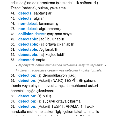
edilmediğine dair araştırma işlemlerinin ilk safhası. d.)
Tespit (radarla), bulma, yakalama
detects
saptayışlar
detects
algılar
non-
detect
tanınmamış
non-
detect
algılanmamış
collision
detect
çarpışma sinyali
detectable
[adj] bulunabilir
detectable
{s}
ortaya çıkarılabilir
detectable
Algılanabilir
detectable
{s}
keşfedilebilir
detected
sapta
-
Japonya'da bebek mamasında radyoaktif sezyum saptandı.
In Japan, radioactive cesium was detected in baby formula.
detection
{i}
demodülasyon [rad.]
detection
(Askeri)
(NATO) TESPİT: Bir şahsın,
cismin veya olayın, mevcut araçlarla muhtemel askeri
öneminin açığa çıkarılması
detection
{i}
buluş
detection
{i}
suçluyu ortaya çıkarma
detection
(Askeri)
TESPİT, ARAMA: 1. Taktik
harekatta muhtemel askeri ilgiyi çeken fakat tanıma ile