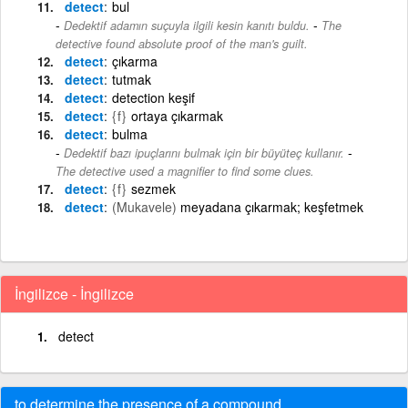
detect
bul
-
Dedektif adamın suçuyla ilgili kesin kanıtı buldu.
The
detective found absolute proof of the man's guilt.
detect
çıkarma
detect
tutmak
detect
detection keşif
detect
{f}
ortaya çıkarmak
detect
bulma
-
Dedektif bazı ipuçlarını bulmak için bir büyüteç kullanır.
The detective used a magnifier to find some clues.
detect
{f}
sezmek
detect
(Mukavele)
meyadana çıkarmak; keşfetmek
İngilizce - İngilizce
detect
to determine the presence of a compound