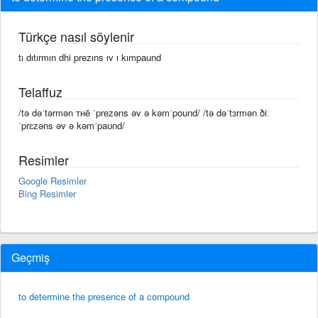
Türkçe nasıl söylenir
tı dıtırmın dhi prezıns ıv ı kımpaund
Telaffuz
/tə dəˈtərmən ᴛʜē ˈprezəns əv ə kəmˈpound/ /tə dəˈtɜrmən ðiː
ˈprɛzəns əv ə kəmˈpaʊnd/
Resimler
Google Resimler
Bing Resimler
Geçmiş
to determine the presence of a compound