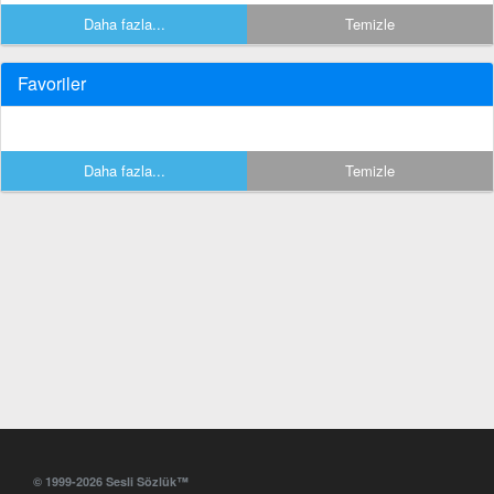
Daha fazla...
Temizle
Favoriler
Daha fazla...
Temizle
© 1999-2026 Sesli Sözlük™