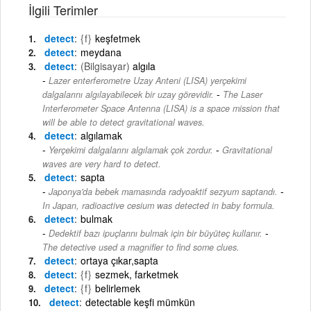
İlgili Terimler
detect
{f}
keşfetmek
detect
meydana
detect
(Bilgisayar)
algıla
Lazer enterferometre Uzay Anteni (LISA) yerçekimi
-
dalgalarını algılayabilecek bir uzay görevidir.
The Laser
Interferometer Space Antenna (LISA) is a space mission that
will be able to detect gravitational waves.
detect
algılamak
-
Yerçekimi dalgalarını algılamak çok zordur.
Gravitational
waves are very hard to detect.
detect
sapta
-
Japonya'da bebek mamasında radyoaktif sezyum saptandı.
In Japan, radioactive cesium was detected in baby formula.
detect
bulmak
-
Dedektif bazı ipuçlarını bulmak için bir büyüteç kullanır.
The detective used a magnifier to find some clues.
detect
ortaya çıkar,sapta
detect
{f}
sezmek, farketmek
detect
{f}
belirlemek
detect
detectable keşfi mümkün