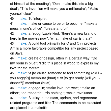
of himself at the meeting"; "Don't make this into a big
deal"; "This invention will make you a millionaire"; "Make
yourself clear"
make
To interpret
make
make or cause to be or to become; "make a
mess in one's office"; "create a furor"
make
a recognizable kind; "there's a new brand of
hero in the movies now"; "what make of car is that?"
make
A build tool primarily for C and C++ projects
Ant is a more favorable competitor for any project based
on Java
make
create or design, often in a certain way; "Do
my room in blue"; "I did this piece in wood to express my
love for the forest"
make
vt [to cause someone to feel something (did I ~
you angry?)] membuat (buat) 2 vt [to get ready (will you ~
dinner?)] membuat (buat)
make
engage in; "make love, not war"; "make an
effort"; "do research"; "do nothing"; "make revolution"
make
A utility to maintain, update, and regenerate
related programs and files The commands to be executed
are placed in a makefile