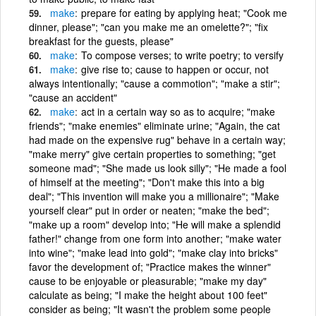
make
prepare for eating by applying heat; "Cook me
dinner, please"; "can you make me an omelette?"; "fix
breakfast for the guests, please"
make
To compose verses; to write poetry; to versify
make
give rise to; cause to happen or occur, not
always intentionally; "cause a commotion"; "make a stir";
"cause an accident"
make
act in a certain way so as to acquire; "make
friends"; "make enemies" eliminate urine; "Again, the cat
had made on the expensive rug" behave in a certain way;
"make merry" give certain properties to something; "get
someone mad"; "She made us look silly"; "He made a fool
of himself at the meeting"; "Don't make this into a big
deal"; "This invention will make you a millionaire"; "Make
yourself clear" put in order or neaten; "make the bed";
"make up a room" develop into; "He will make a splendid
father!" change from one form into another; "make water
into wine"; "make lead into gold"; "make clay into bricks"
favor the development of; "Practice makes the winner"
cause to be enjoyable or pleasurable; "make my day"
calculate as being; "I make the height about 100 feet"
consider as being; "It wasn't the problem some people