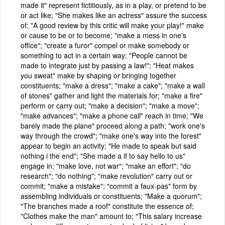
made it" represent fictitiously, as in a play, or pretend to be
or act like; "She makes like an actress" assure the success
of; "A good review by this critic will make your play!" make
or cause to be or to become; "make a mess in one's
office"; "create a furor" compel or make somebody or
something to act in a certain way; "People cannot be
made to integrate just by passing a law!"; "Heat makes
you sweat" make by shaping or bringing together
constituents; "make a dress"; "make a cake"; "make a wall
of stones" gather and light the materials for; "make a fire"
perform or carry out; "make a decision"; "make a move";
"make advances"; "make a phone call" reach in time; "We
barely made the plane" proceed along a path; "work one's
way through the crowd"; "make one's way into the forest"
appear to begin an activity; "He made to speak but said
nothing i the end"; "She made a if to say hello to us"
engage in; "make love, not war"; "make an effort"; "do
research"; "do nothing"; "make revolution" carry out or
commit; "make a mistake"; "commit a faux-pas" form by
assembling individuals or constituents; "Make a quorum";
"The branches made a roof" constitute the essence of;
"Clothes make the man" amount to; "This salary increase