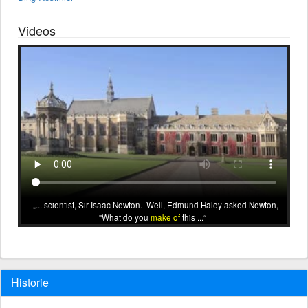
Videos
... scientist, Sir Isaac Newton. Well, Edmund Haley asked Newton,
"What do you
make of
this ...
Historie