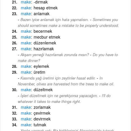
make
-dırmak
make
hesap etmek
make
anlamak
-
Bazen iyice anlamak için hata yapmalısın.
Sometimes you
should sometimes make a mistake to be properly understood.
make
becermek
make
mecbur etmek
make
düzenlemek
make
hazırlamak
-
Akşam yemeği hazırlamak zorunda mısın?
Do you have to
make dinner?
make
eylemek
make
üretim
-
Kasımda yağ üretimi için zeytinler hasat edilir.
In
November, olives are harvested from the trees to make oil.
make
düzeltmek
-
İşleri düzeltmek için ne gerekiyorsa yapacağım.
I'll do
whatever it takes to make things right.
make
zorlamak
make
çevirmek
make
devirmek
make
tutmak
Yanlış yapmak yok: Biz birliklerimizi Afganistan'da tutmak