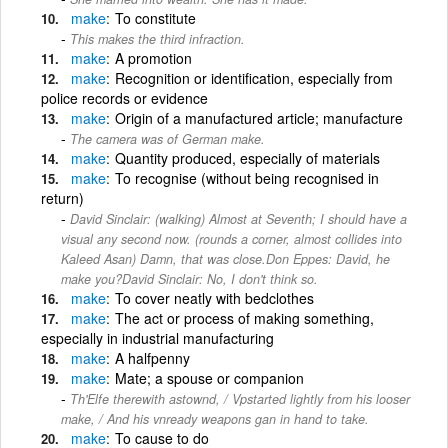
make
To constitute
This makes the third infraction.
make
A promotion
make
Recognition or identification, especially from
police records or evidence
make
Origin of a manufactured article; manufacture
The camera was of German make.
make
Quantity produced, especially of materials
make
To recognise (without being recognised in
return)
David Sinclair: (walking) Almost at Seventh; I should have a
visual any second now. (rounds a corner, almost collides into
Kaleed Asan) Damn, that was close.Don Eppes: David, he
make you?David Sinclair: No, I don't think so.
make
To cover neatly with bedclothes
make
The act or process of making something,
especially in industrial manufacturing
make
A halfpenny
make
Mate; a spouse or companion
Th'Elfe therewith astownd, / Vpstarted lightly from his looser
make, / And his vnready weapons gan in hand to take.
make
To cause to do