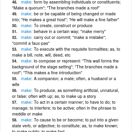
make
form by assembling individuals or constituents;
"Make a quorum"; "The branches made a roof"
make
be or be capable of being changed or made
into; "He makes a great host"; "He will make a fine father"
make
To create, construct or produce
make
behave in a certain way; "make merry"
make
carry out or commit; "make a mistake";
"commit a faux-pas"
make
To execute with the requisite formalities; as, to
make a bill, note, will, deed, etc
make
to compose or represent: "This wall forms the
background of the stage setting"; "The branches made a
roof"; "This makes a fine introduction"
make
A companion; a mate; often, a husband or a
wife
make
To produce, as something artificial, unnatural,
or false; often with up; as, to make up a story
make
To act in a certain manner; to have to do; to
manage; to interfere; to be active; often in the phrase to
meddle or make
make
To cause to be or become; to put into a given
state verb, or adjective; to constitute; as, to make known;
to make public; to make fast