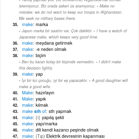
-
istemiyoruz. Biz orada askeri üs aramıyoruz.
Make no
mistake: we do not want to keep our troops in Afghanistan.
We seek no military bases there.
make
marka
-
Japon marka bir saatim var. Çok dakiktir.
I have a watch of
Japanese make, which keeps very good time.
make
meydana getirmek
make
-e neden olmak
make
biçim
-
Ben bu kararı kolay bir biçimde vermedim.
I didn't make
this decision lightly.
make
yap
-
İyi bir kız çocuğu, iyi bir eş yapacaktır.
A good daughter will
make a good wife.
Make
hazırlayın
Make
yapık
make
kılmak
make
sth
of
sth yapmak
make
{i}
yapılış şekli
make
yapı/marka
make
dili kendi kazancı peşinde olmak
make
(Tıp)
Elektrik devresinin kapanması