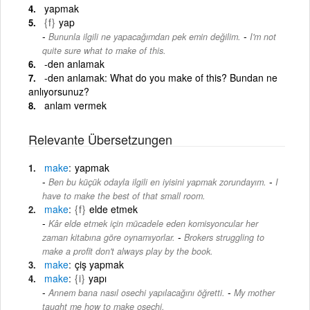
yapmak
{f}
yap
-
Bununla ilgili ne yapacağımdan pek emin değilim.
I'm not
quite sure what to make of this.
-den anlamak
-den anlamak: What do you make of this? Bundan ne
anlıyorsunuz?
anlam vermek
Relevante Übersetzungen
make
yapmak
-
Ben bu küçük odayla ilgili en iyisini yapmak zorundayım.
I
have to make the best of that small room.
make
{f}
elde etmek
Kâr elde etmek için mücadele eden komisyoncular her
-
zaman kitabına göre oynamıyorlar.
Brokers struggling to
make a profit don't always play by the book.
make
çiş yapmak
make
{i}
yapı
-
Annem bana nasıl osechi yapılacağını öğretti.
My mother
taught me how to make osechi.