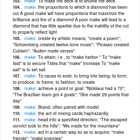
make
To make the deck is to shuffle the deck
make
the proportions to which a diamond has been
cut A good make will have proportions that maximize the
brilliance and fire of a diamond A poor make will lead to a
diamond that has little sparkle due to the inability of the cut
to properly reflect light
make
create by artistic means; "create a poem";
"Schoenberg created twelve-tone music"; "Picasso created
Cubism"; "Auden made verses"
make
To attain; i e , to "make harbor " To "make
fast" is to secure Tides that "make" increase To "make
sail" is to set sail
make
To cause to exist; to bring into being; to form;
to produce; to frame; to fashion; to create
make
achieve a point or goal; "Nicklaus had a 70";
"The Brazilian team got 4 goals"; "She made 29 points that
day"
make
Brand; often paired with model
make
the act of mixing cards haphazardly
make
head into a specified direction; "The escaped
convict took to the hills"; "We made for the mountains"
make
act in a certain way so as to acquire; "make
friends"; "make enemies"