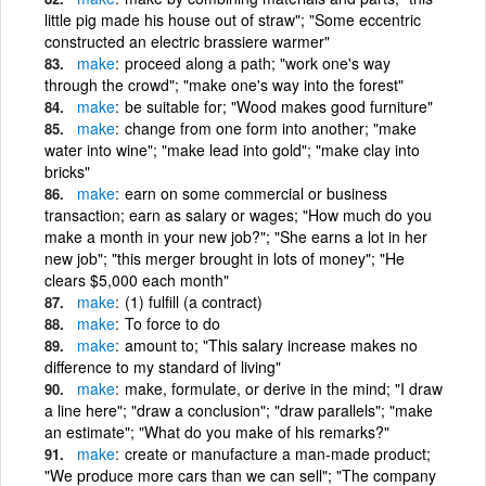
little pig made his house out of straw"; "Some eccentric
constructed an electric brassiere warmer"
make
proceed along a path; "work one's way
through the crowd"; "make one's way into the forest"
make
be suitable for; "Wood makes good furniture"
make
change from one form into another; "make
water into wine"; "make lead into gold"; "make clay into
bricks"
make
earn on some commercial or business
transaction; earn as salary or wages; "How much do you
make a month in your new job?"; "She earns a lot in her
new job"; "this merger brought in lots of money"; "He
clears $5,000 each month"
make
(1) fulfill (a contract)
make
To force to do
make
amount to; "This salary increase makes no
difference to my standard of living"
make
make, formulate, or derive in the mind; "I draw
a line here"; "draw a conclusion"; "draw parallels"; "make
an estimate"; "What do you make of his remarks?"
make
create or manufacture a man-made product;
"We produce more cars than we can sell"; "The company