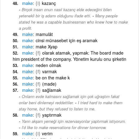
make
{i}
kazanç
Birçok insan onun nasıl kazanç elde edeceğini bilen
-
yetenekli bir iş adamı olduğunu ifade etti.
Many people
stated he was a capable businessman who knew how to make
a profit.
make
mamulât
make
cinsi münasebet için eş aramak
make
make Xyap
make
{f}
olarak atamak, yapmak: The board made
him president of the company. Yönetim kurulu onu şirketin
make
neden olmak
make
{f}
varmak
make
be on the make k
make
{f}
(made)
make
{f}
sağlamak
Onların evde kalmasını sağlamak için çok uğraştım fakat
-
onlar beni dinlemeyi reddettiler.
I tried hard to make them
stay home, but they refused to listen to me.
make
{f}
yaptırmak
Yarın akşam yemeği için rezervasyonlar yaptırmak istiyorum.
-
I'd like to make reservations for dinner tomorrow.
make
{i}
verim