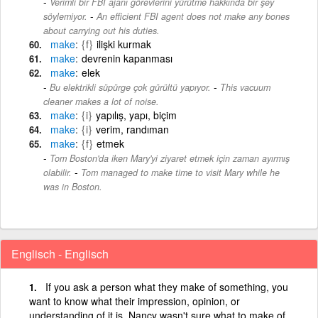
Verimli bir FBI ajanı görevlerini yürütme hakkında bir şey
-
söylemiyor.
An efficient FBI agent does not make any bones
about carrying out his duties.
make
{f}
ilişki kurmak
make
devrenin kapanması
make
elek
-
Bu elektrikli süpürge çok gürültü yapıyor.
This vacuum
cleaner makes a lot of noise.
make
{i}
yapılış, yapı, biçim
make
{i}
verim, randıman
make
{f}
etmek
Tom Boston'da iken Mary'yi ziyaret etmek için zaman ayırmış
-
olabilir.
Tom managed to make time to visit Mary while he
was in Boston.
Englisch - Englisch
If you ask a person what they make of something, you
want to know what their impression, opinion, or
understanding of it is. Nancy wasn't sure what to make of