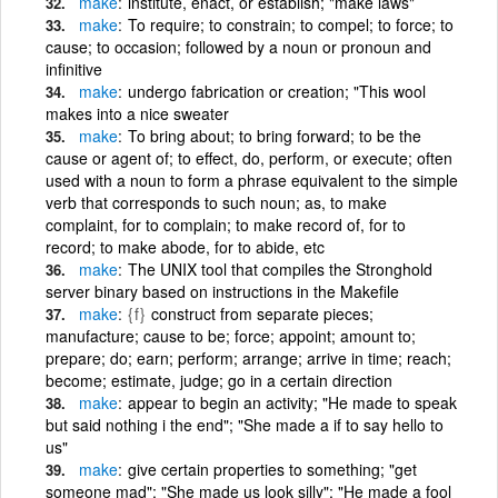
make
institute, enact, or establish; "make laws"
make
To require; to constrain; to compel; to force; to
cause; to occasion; followed by a noun or pronoun and
infinitive
make
undergo fabrication or creation; "This wool
makes into a nice sweater
make
To bring about; to bring forward; to be the
cause or agent of; to effect, do, perform, or execute; often
used with a noun to form a phrase equivalent to the simple
verb that corresponds to such noun; as, to make
complaint, for to complain; to make record of, for to
record; to make abode, for to abide, etc
make
The UNIX tool that compiles the Stronghold
server binary based on instructions in the Makefile
make
{f}
construct from separate pieces;
manufacture; cause to be; force; appoint; amount to;
prepare; do; earn; perform; arrange; arrive in time; reach;
become; estimate, judge; go in a certain direction
make
appear to begin an activity; "He made to speak
but said nothing i the end"; "She made a if to say hello to
us"
make
give certain properties to something; "get
someone mad"; "She made us look silly"; "He made a fool