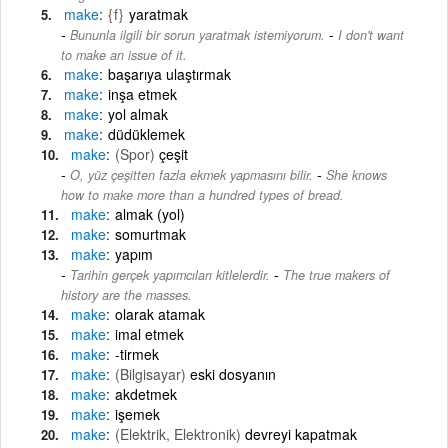
make
{f}
yaratmak
-
Bununla ilgili bir sorun yaratmak istemiyorum.
I don't want
to make an issue of it.
make
başarıya ulaştırmak
make
inşa etmek
make
yol almak
make
düdüklemek
make
(Spor)
çeşit
-
O, yüz çeşitten fazla ekmek yapmasını bilir.
She knows
how to make more than a hundred types of bread.
make
almak (yol)
make
somurtmak
make
yapım
-
Tarihin gerçek yapımcıları kitlelerdir.
The true makers of
history are the masses.
make
olarak atamak
make
imal etmek
make
-tirmek
make
(Bilgisayar)
eski dosyanın
make
akdetmek
make
işemek
make
(Elektrik, Elektronik)
devreyi kapatmak