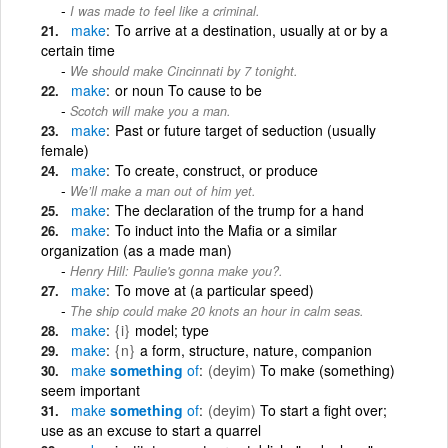
I was made to feel like a criminal.
make
To arrive at a destination, usually at or by a
certain time
We should make Cincinnati by 7 tonight.
make
or noun To cause to be
Scotch will make you a man.
make
Past or future target of seduction (usually
female)
make
To create, construct, or produce
We’ll make a man out of him yet.
make
The declaration of the trump for a hand
make
To induct into the Mafia or a similar
organization (as a made man)
Henry Hill: Paulie's gonna make you?.
make
To move at (a particular speed)
The ship could make 20 knots an hour in calm seas.
make
{i}
model; type
make
{n}
a form, structure, nature, companion
make
something
of
(deyim)
To make (something)
seem important
make
something
of
(deyim)
To start a fight over;
use as an excuse to start a quarrel