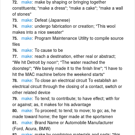
make
make by shaping or bringing together
constituents; "make a dress"; "make a cake"; "make a wall
of stones"
make
Defeat (Japanese)
make
undergo fabrication or creation; "This wool
makes into a nice sweater"
make
Program Maintenance Utility to compile source
files
make
To cause to be
make
reach a destination, either real or abstract;
"We hit Detroit by noon"; "The water reached the
doorstep"; "We barely made it to the finish line"; "I have to
hit the MAC machine before the weekend starts"
make
To close an electrical circuit To establish an
electrical circuit through the closing of a contact, switch or
other related device
make
To tend; to contribute; to have effect; with for
or against; as, it makes for his advantage
make
To proceed; to tend; to move; to go; as, he
made toward home; the tiger made at the sportsmen
make
Brand Name or Automobile Manufacturer
(Ford, Acura, BMW)
make
make by combining materials and parts; "this