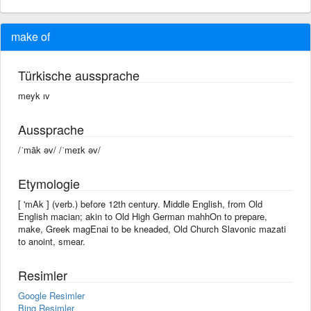
make of
Türkische aussprache
meyk ıv
Aussprache
/ˈmāk əv/ /ˈmeɪk əv/
Etymologie
[ 'mAk ] (verb.) before 12th century. Middle English, from Old
English macian; akin to Old High German mahhOn to prepare,
make, Greek magEnai to be kneaded, Old Church Slavonic mazati
to anoint, smear.
Resimler
Google Resimler
Bing Resimler