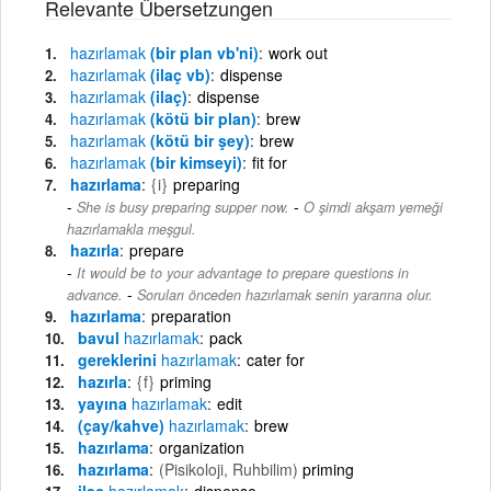
Relevante Übersetzungen
hazırlamak
(bir plan vb'ni)
work out
hazırlamak
(ilaç vb)
dispense
hazırlamak
(ilaç)
dispense
hazırlamak
(kötü bir plan)
brew
hazırlamak
(kötü bir şey)
brew
hazırlamak
(bir kimseyi)
fit for
hazırlama
{i}
preparing
-
She is busy preparing supper now.
O şimdi akşam yemeği
hazırlamakla meşgul.
hazırla
prepare
It would be to your advantage to prepare questions in
-
advance.
Soruları önceden hazırlamak senin yararına olur.
hazırlama
preparation
bavul
hazırlamak
pack
gereklerini
hazırlamak
cater for
hazırla
{f}
priming
yayına
hazırlamak
edit
(çay/kahve)
hazırlamak
brew
hazırlama
organization
hazırlama
(Pisikoloji, Ruhbilim)
priming
ilaç
hazırlamak
dispense