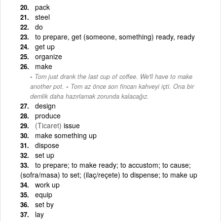
pack
steel
do
to prepare, get (someone, something) ready, ready
get up
organize
make
Tom just drank the last cup of coffee. We'll have to make
-
another pot.
Tom az önce son fincan kahveyi içti. Ona bir
demlik daha hazırlamak zorunda kalacağız.
design
produce
(Ticaret)
issue
make something up
dispose
set up
to prepare; to make ready; to accustom; to cause;
(sofra/masa) to set; (ilaç/reçete) to dispense; to make up
work up
equip
set by
lay