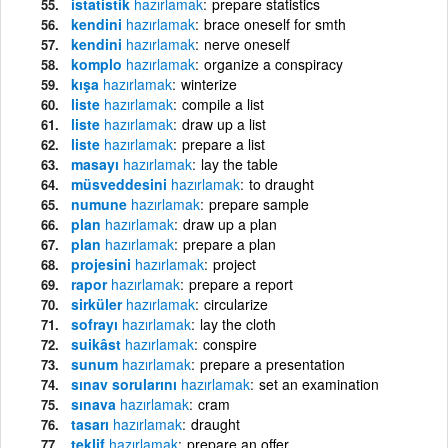
istatistik
hazırlamak
prepare statistics
kendini
hazırlamak
brace oneself for smth
kendini
hazırlamak
nerve oneself
komplo
hazırlamak
organize a conspiracy
kışa
hazırlamak
winterize
liste
hazırlamak
compile a list
liste
hazırlamak
draw up a list
liste
hazırlamak
prepare a list
masayı
hazırlamak
lay the table
müsveddesini
hazırlamak
to draught
numune
hazırlamak
prepare sample
plan
hazırlamak
draw up a plan
plan
hazırlamak
prepare a plan
projesini
hazırlamak
project
rapor
hazırlamak
prepare a report
sirküler
hazırlamak
circularize
sofrayı
hazırlamak
lay the cloth
suikâst
hazırlamak
conspire
sunum
hazırlamak
prepare a presentation
sınav sorularını
hazırlamak
set an examination
sınava
hazırlamak
cram
tasarı
hazırlamak
draught
teklif
hazırlamak
prepare an offer