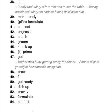
set
-
It only took Mary a few minutes to set the table.
Masayı
hazırlamak Mary'nin sadece birkaç dakikasını aldı.
make ready
(plân) formulate
concoct
engross
coach
groom
knock up
{f}
prime
get
-
Mother was busy getting ready for dinner.
Annem akşam
yemeğini hazırlamakla meşguldü.
brew
fit
get ready
dish up
brevity
formulate
confect