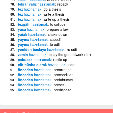
tekrar valiz
hazırlamak
repack
tez
hazırlamak
do a thesis
tez
hazırlamak
write a thesis
tez
hazırlamak
write up a thesis
tezgâh
hazırlamak
to collude
yasa
hazırlamak
prepare a law
yatak
hazırlamak
shake down
yayına
hazırlamak
subedit
yayına
hazırlamak
to edit
yeniden baskıya
hazırlamak
re edit
zemin
hazırlamak
to lay the groundwork (for)
çabucak
hazırlamak
rustle up
çift nüsha olarak
hazırlamak
indent
önceden
hazırlamak
prearrange
önceden
hazırlamak
precondition
önceden
hazırlamak
prefabricate
önceden
hazırlamak
preset
önceden
hazırlamak
predispose