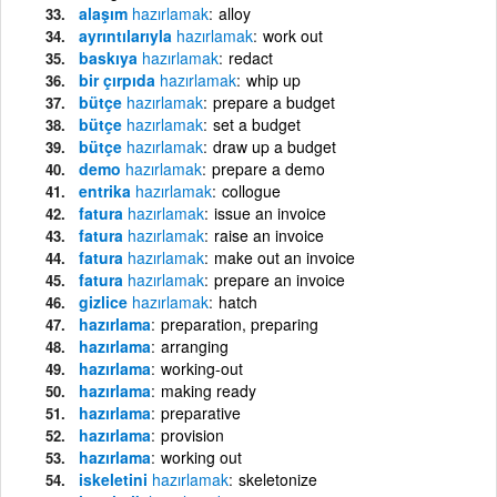
alaşım
hazırlamak
alloy
ayrıntılarıyla
hazırlamak
work out
baskıya
hazırlamak
redact
bir çırpıda
hazırlamak
whip up
bütçe
hazırlamak
prepare a budget
bütçe
hazırlamak
set a budget
bütçe
hazırlamak
draw up a budget
demo
hazırlamak
prepare a demo
entrika
hazırlamak
collogue
fatura
hazırlamak
issue an invoice
fatura
hazırlamak
raise an invoice
fatura
hazırlamak
make out an invoice
fatura
hazırlamak
prepare an invoice
gizlice
hazırlamak
hatch
hazırlama
preparation, preparing
hazırlama
arranging
hazırlama
working-out
hazırlama
making ready
hazırlama
preparative
hazırlama
provision
hazırlama
working out
iskeletini
hazırlamak
skeletonize