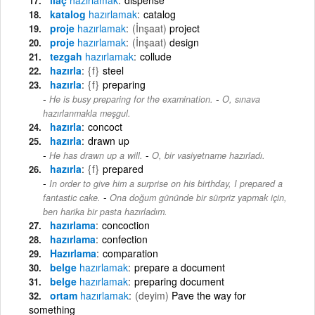
katalog
hazırlamak
catalog
proje
hazırlamak
(İnşaat)
project
proje
hazırlamak
(İnşaat)
design
tezgah
hazırlamak
collude
hazırla
{f}
steel
hazırla
{f}
preparing
-
He is busy preparing for the examination.
O, sınava
hazırlanmakla meşgul.
hazırla
concoct
hazırla
drawn up
-
He has drawn up a will.
O, bir vasiyetname hazırladı.
hazırla
{f}
prepared
In order to give him a surprise on his birthday, I prepared a
-
fantastic cake.
Ona doğum gününde bir sürpriz yapmak için,
ben harika bir pasta hazırladım.
hazırlama
concoction
hazırlama
confection
Hazırlama
comparation
belge
hazırlamak
prepare a document
belge
hazırlamak
preparing document
ortam
hazırlamak
(deyim)
Pave the way for
something