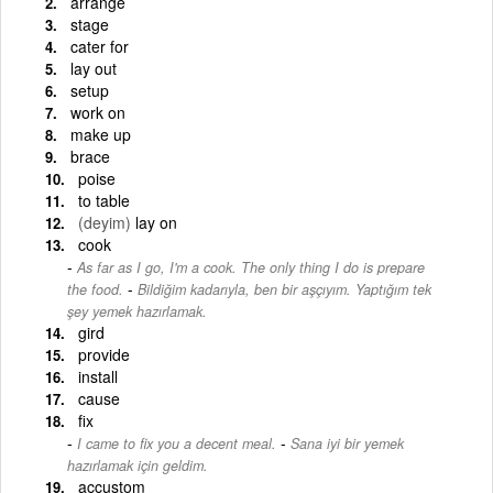
arrange
stage
cater for
lay out
setup
work on
make up
brace
poise
to table
(deyim)
lay on
cook
As far as I go, I'm a cook. The only thing I do is prepare
-
the food.
Bildiğim kadarıyla, ben bir aşçıyım. Yaptığım tek
şey yemek hazırlamak.
gird
provide
install
cause
fix
-
I came to fix you a decent meal.
Sana iyi bir yemek
hazırlamak için geldim.
accustom